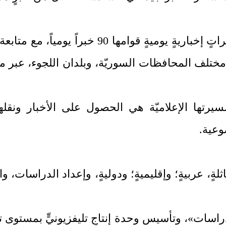
تهدف «وكالة قاسيون للأنباء» إلى تقديم نشراتٍ إخباريةٍ يوميةٍ قوامها 90 خبراً
من مختلف المحافظات السوريّة، وبلدان اللجوء، عبر م
سيرتها الإعلاميّة هي الحصول على الأخبار ونقله
وعية.
ثلةٍ، عربيةٍ؛ وإقليميةٍ؛ ودوليةٍ، وإعداد الدراسات، و
سات»، وتأسيس وحدة إنتاجٍ تليفزيونيٍّ بمستوى تق