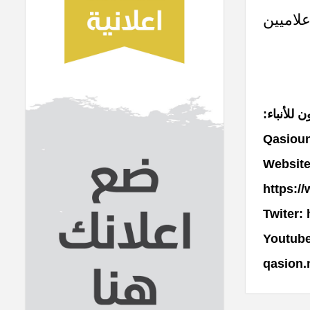
علاميين
 للأنباء:
Qasiou
Website
https:/
Twiter:
Youtube
qasion