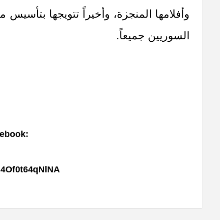
وأفلامها المنجزة، وأخيراً تتويجها بتأسيس م
السوريين جميعاً.
ebook:
J4Of0t64qNlNA