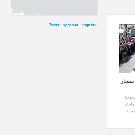
Tweets by suwar_magazine
سنجار
بعوجة
وانتقد
ورية
هم من