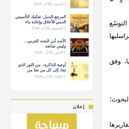
السبت, 08 آب 2026
المرجع البديل: تفكيك التأسيس
 يومياً، مع متابعة التوسّع
الديني للأخلاق وإعادة بناء
المعيار الإنساني
الخميس, 06 آب 2026
راسليها
الأسد أبن البعث العربي...
وليس صانعه
الاثنين, 03 آب 2026
ا، وفق
أوعية الذاكرة.. من الثور الذي
نجا، إلى كل من نجا من
النسيان
الثلاثاء, 04 آب 2026
البحوث؛
إعلان
اريرها