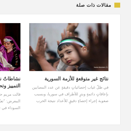
مقالات ذات صلة
نتائج غير متوقعةٍ للأزمة السورية
نشاطاتٌ نس
التمييز وت
في ظلّ غياب إحصائياتٍ دقيقةٍ عن عدد المصابين
بإعاقاتٍ دائمةٍ وبترٍ للأطراف في سوريا، وبسبب
قالت مريم حس
صعوبة إجراء إحصاءٍ دقيقٍ للأعداد نتيجة الحرب
المعرض: "تعب
الدائرة جرّاء الأزمة؛ تقول إحصائيات الحروب في
السوداء في تا
العالم إن كل قتيلٍ يقابله خمسة جرحى
يتعرّضن له، 
الشرقية يتعرّ