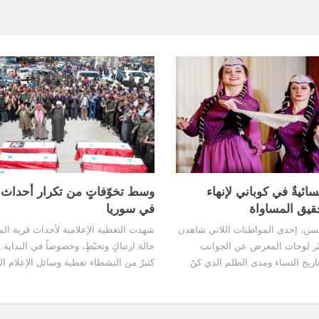
ائيةٌ في كوباني لإنهاء
وسط تخوّفاتٍ من تكرار أحداث 
حقيق المساواة
في سوريا
ن، إحدى المواطنات اللاتي شاهدن
شهدت التغطية الإعلامية لأحداث قرية الم
ّر لوحات المعرض عن الجوانب
حالة ارتباكٍ وتخبّطٍ، وخصوصاً في البداية. 
ريخ النساء ومدى الظلم الذي كنّ
كثيرٌ من النشطاء تغطية وسائل الإعلام الث
وما زالت بعض النساء في المجتمعات
للمجزرة، والتي اتهمت أغلب الضحايا بأن
ضن له كلّ يوم".
الشبّيحة وميليشيا جيش الدفاع الوطنيّ.