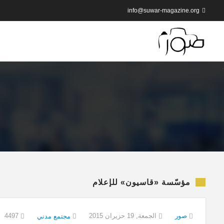
info@suwar-magazine.org
مؤسّسة «قاسيون» للإعلام
صور
الجمعة, 19 حزيران 2015
4497
مجتمع مدني