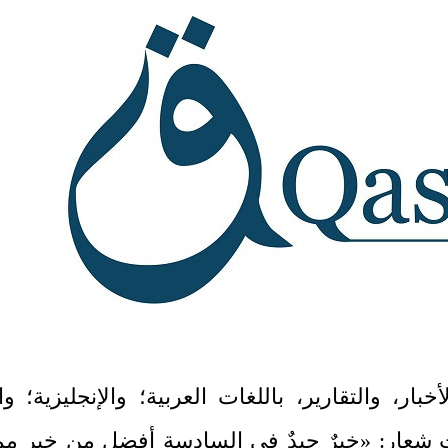
خبار، والتقارير، باللغات العربية؛ والإنجليزية؛ وا
؛ تأسّست في تركيا عام 2014، تحت شعار: «خبرٌ جيدٌ في السادسة أفضل من خبرٍ