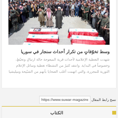
وسط تخوّفاتٍ من تكرار أحداث سنجار في سوريا
شهدت التغطية الإعلامية لأحداث قرية المبعوجة حالة ارتباكٍ وتخبّطٍ،
وخصوصاً في البداية. وانتقد كثيرٌ من النشطاء تغطية وسائل الإعلام
الثورية للمجزرة، والتي اتهمت أغلب الضحايا بأنهم من الشبّيحة وميليشيا
جيش الدفاع الوطنيّ.
نسخ رابط المقال
الكتاب