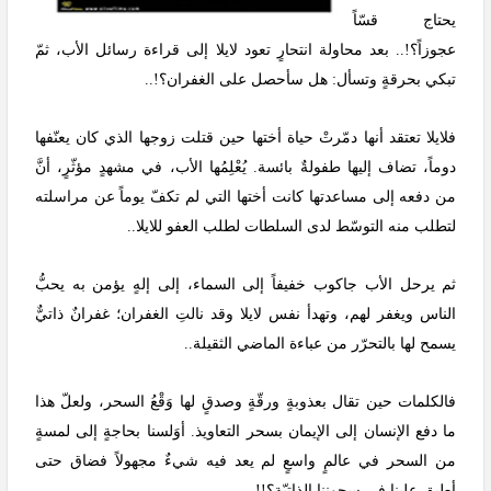
يحتاج قسّاً
عجوزاً؟!.. بعد محاولة انتحارٍ تعود لايلا إلى قراءة رسائل الأب، ثمّ
تبكي بحرقةٍ وتسأل: هل سأحصل على الغفران؟!..
فلايلا تعتقد أنها دمّرتْ حياة أختها حين قتلت زوجها الذي كان يعنّفها
دوماً، تضاف إليها طفولةٌ بائسة. يُعْلِمُها الأب، في مشهدٍ مؤثّرٍ، أنَّ
من دفعه إلى مساعدتها كانت أختها التي لم تكفّ يوماً عن مراسلته
لتطلب منه التوسّط لدى السلطات لطلب العفو للايلا..
ثم يرحل الأب جاكوب خفيفاً إلى السماء، إلى إلهٍ يؤمن به يحبُّ
الناس ويغفر لهم، وتهدأ نفس لايلا وقد نالتِ الغفران؛ غفرانٌ ذاتيٌّ
يسمح لها بالتحرّر من عباءة الماضي الثقيلة..
فالكلمات حين تقال بعذوبةٍ ورقّةٍ وصدقٍ لها وَقْعُ السحر، ولعلّ هذا
ما دفع الإنسان إلى الإيمان بسحر التعاويذ. أوَلسنا بحاجةٍ إلى لمسةٍ
من السحر في عالمٍ واسعٍ لم يعد فيه شيءٌ مجهولاً فضاق حتى
أطبق علينا في سجوننا الذاتيّة؟!!