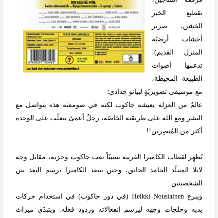
تقطيع الخبز
الخشن، صرير
أخشاب أرضيّة
المنزل القديم)،
تدعمها أصوات
الطبيعة المحيطة،
مع موسيقى تصويريّةٍ لبيانو حِدادي؛
عالمٌ من العزلة يعيشه جاكوب لكنه في صومعته هذه يتواصل مع
البشر ومع الله على طريقته الخاصّة، رجلٌ أعمىً يتغلّب على الوحدة
أكثر من المُبصِرين!!
تُظهِر لقطات الكاميرا القريبة نسبيّاً تعب جاكوب وحزنه، مقابل وجه
لايلا المتبلّد الجامد الحانق، وحين تبتعد الكاميرا ترسم البعد بين
الشخصيتين.
ويبرع
Heikki Nousiainen
(في دور جاكوب) في استخدام حركات
يديه وخلجات وجهه ليرسم انفعالاته وردود فعله. ويتبدّى ميراث