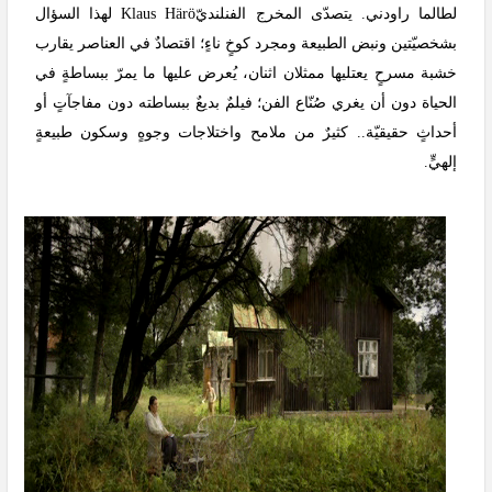
لطالما راودني. يتصدّى المخرج الفنلنديّ
Klaus Härö
لهذا السؤال
بشخصيّتين ونبض الطبيعة ومجرد كوخٍ ناءٍ؛ اقتصادٌ في العناصر يقارب
خشبة مسرحٍ يعتليها ممثلان اثنان، يُعرض عليها ما يمرّ ببساطةٍ في
الحياة دون أن يغري صُنّاع الفن؛ فيلمٌ بديعٌ ببساطته دون مفاجآتٍ أو
أحداثٍ حقيقيّة.. كثيرٌ من ملامح واختلاجات وجوهٍ وسكون طبيعةٍ
إلهيٍّ.