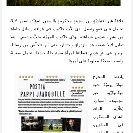
علاقةٌ غير اعتياديّةٍ بين سجينةٍ محكومةٍ بالسجن المؤبّد، اسمها لايلا،
تحصل على عفوٍ وتعمل لدى الأب جاكوب في قراءة رسائل يتلقاها
من بشرٍ ينشدون شفاعته. يؤدّي جاكوب المهمّة بحبٍّ وشغفٍ، بينما
تقابل لايلا شغفه هذا بازدراءٍ واحتقار، حتى أنها تتخلّص من رسائله
برميها في بئرٍ قديمٍ. فبطلتنا امرأةٌ مسترجلةٌ خشنةٌ، تحمل ضغينةً،
وليست ضحيّةً مغلوبةً على أمرها.
يلتقط المخرج
موادّ يوميّةً شبه
ميكانيكيّةٍ، عبر
مجموعة أصواتٍ:
(غلّاية الماء،
الشاي المسكوب
في الفناجين،
قرقعة الفناجين،