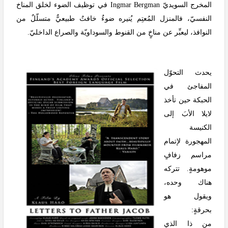
المخرج السويديّ
Ingmar Bergman
في توظيف الضوء لخلق المناخ
النفسيّ، فالمنزل المُعتِم يُنيره ضوءٌ خافتٌ طبيعيٌّ متسلّلٌ من
النوافذ، ليعبِّر عن مناخٍ من القنوط والسوداويّة والصراع الداخليّ.
يحدث التحوّل
المفاجئ في
الحبكة حين تأخذ
لايلا الأبَ إلى
الكنيسة
المهجورة لإتمام
مراسم زفافٍ
موهومةٍ.
تتركه
هناك وحده،
ويقول هو
بحرقةٍ:
من ذا الذي