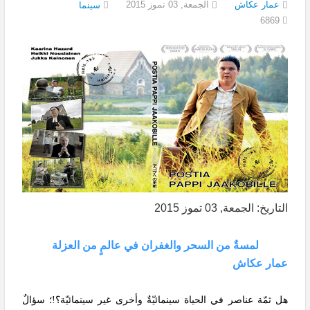
عمار عكاش
الجمعة, 03 تموز 2015
سينما
6869
التاريخ: الجمعة, 03 تموز 2015
لمسةٌ من السحر والغفران في عالمٍ من العزلة
عمار عكاش
هل ثمّة عناصر في الحياة سينمائيّةٌ وأخرى غير سينمائيّة؟!؛ سؤالٌ