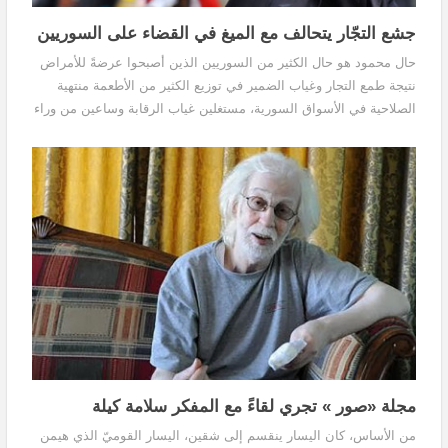
جشع التجّار يتحالف مع الميغ في القضاء على السوريين
حال محمود هو حال الكثير من السوريين الذين أصبحوا عرضةً للأمراض
نتيجة طمع التجار وغياب الضمير في توزيع الكثير من الأطعمة منتهية
الصلاحية في الأسواق السورية، مستغلين غياب الرقابة وساعين من وراء
ذلك إلى زيادة ثرواتهم على حساب صحة الناس وحياتهم.
مجلة «صور » تجري لقاءً مع المفكر سلامة كيلة
من الأساس، كان اليسار ينقسم إلى شقين، اليسار القوميّ الذي هيمن