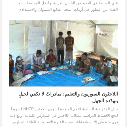
على السلطة في العديد من البلدان العربية، وأدخل المجتمعات -بعد
القليل من التطوّر- في أزماتٍ، نتيجة الطابع الشموليّ والاستبداديّ
للسلطة، ولهذا لم تعد بقاياه قادرةً على الفعل وأصبحت قوىً ضعيفةً في
العديد من البلدان
اللاجئون السوريون والتعليم: مبادراتٌ لا تكفي لجيلٍ
يتهدّده الجهل
تبذل المفوضية السامية للأمم المتحدة لشؤون اللاجئين UNHCR جهوداً
لدفع الأقساط الدراسية للطلاب اللاجئين في المدارس اللبنانية، ومع ذلك
فهي لا تغطّي إلا نسبةً قليلةً، بسبب القدرة الاستيعابية القليلة للمدارس.