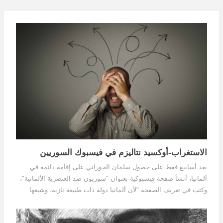
الاستغراب-أوكسيد نتاليزم في فيسبوك السوريين
بعد أسابيع فقط على حصول سلمان الحوراني على إقامة دائمة في
ألمانيا، أنشأ صفحة فيسبوكية بعنوان "سوريون ضد العنصرية الألمانية"،
وكتب في تعريف الصفحة "لأن ألمانيا دولة ذات طبيعة نازية، وشبعها
يعاني من آفة العنصرية فإن علينا أن نحارب هذه الآفة".