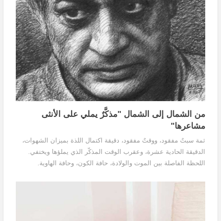
من الشمال إلى الشمال "مذكَّرٌ يملي على الأنثى
مشاعرها"
ثمة سبتٌ مفقود، ووقتٌ مفقود، دقيقة اكتمال اللذة بميزان الشهوات،
الدقيقة الحادية عشرة، وعقرب الوقت المذكّر الذي يملؤها ويختفي.
اللحظة الفاصلة بين الموت والولادة، حافة الكون، وحافة الهاوية.