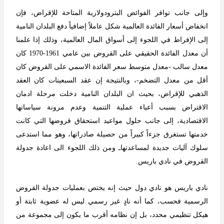
وإلى جانب توافر الفوائض البترودولارية المتاحة للإقراض، فإن
انخفاض أسعار الفائدة العالمية شكل عاملاً إضافياً دفع البلدان النامية
إلى الإفراط في اللجوء إلى أسواق المال العالمية، وذلك إذا علمنا
أن معدل الفائدة الحقيقي على القروض بين عامي 1961-1970 كان
معدل سالب -معدل متوسط سعر الفائدة الاسمي على القروض كان
أقل من معدل التضخم-، وبالنتيجة إن عقد السبعينات كان العقد
الذهبي للإقراض، بحيث ان البلدان النامية دخلت مرحلة ادمان
الاقتراض بسبب أعباء عملية التنمية وعدم مرونة سياساتها
الاقتصادية، إلى جانب حلول مواعيد استحقاق قروضها التي كانت
خدمتها تستغرق جزءاً كبيراً من حصيلة صادراتها، وهو مما استدعى
سلوك آليات جديدة لمساعدتهاـ ومن ذلك اللجوء الى اعادة جدولة
القروض في نادي باريس.
نادي باريس هو نادي دول حيث إنه يختص بعمليات جدولة القروض
الرسمية فحسب، كما أنه نادٍ غير رسمي ليس له عضوية ثابتة أو
هيكل تنظيمي محدد، بل إن نظامه أقرب ما يكون إلى مجموعة من