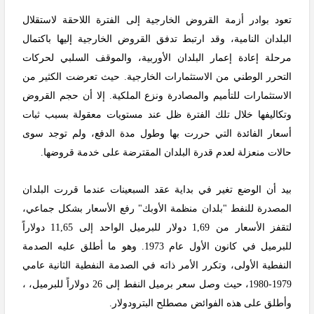
تعود بوادر أزمة القروض الخارجية إلى الفترة اللاحقة لاستقلال
البلدان النامية، وقد ارتبط تدفق القروض الخارجية إليها باكتمال
مرحلة إعادة إعمار البلدان الأوربية، والموقف السلبي لحركات
التحرر الوطني من الاستثمارات الخارجية. حيث تعرضت الكثير من
الاستثمارات للتأميم والمصادرة ونزع الملكية. إلا أن حجم القروض
وتكاليفها خلال تلك الفترة ظل عند مستويات معقولة بسبب ثبات
أسعار الفائدة التي حررت بها وطول مدة الدفع، ولم توجد سوى
حالات منعزلة لعدم قدرة البلدان المقترضة على خدمة قروضها.
بيد أن الوضع تغير في بداية عقد السبعينات عندما قررت البلدان
المصدرة للنفط "بلدان منظمة الأوبك" رفع الأسعار بشكل جماعي،
لتقفز الأسعار من 1,69 دولار للبرميل الواحد إلى 11,65 دولاراً
للبرميل في كانون الأول عام 1973. وهو ما أطلق عليه الصدمة
النفطية الأولى، وتكرر الأمر ذاته في الصدمة النفطية الثانية عامي
1979-1980، حيث وصل سعر برميل النفط إلى 26 دولاراً للبرميل، ،
وأطلق على هذه الفوائض مصطلح البترودولار
.