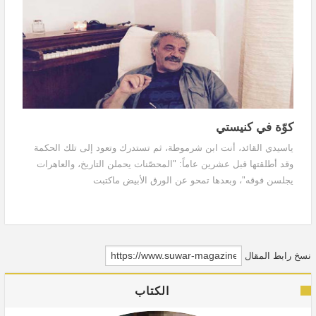
كوّة في كنيستي
ياسيدي القائد، أنت ابن شرموطة، ثم تستدرك وتعود إلى تلك الحكمة
وقد أطلقتها قبل عشرين عاماً: "المحصّنات يحملن التاريخ، والعاهرات
يجلسن فوقه"، وبعدها تمحو عن الورق الأبيض ماكتبت
نسخ رابط المقال
الكتاب