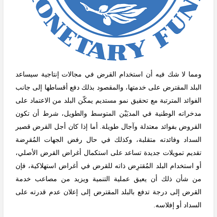
ومما لا شك فيه أن استخدام القرض في مجالات إنتاجية سيساعد
البلد المقترض على خدمتها، والمقصود بذلك دفع أقساطها إلى جانب
الفوائد المترتبة مع تحقيق نمو مستديم يمكّن البلد من الاعتماد على
مدخراته الوطنية في المديَيْن المتوسط والطويل، شرط أن تكون
القروض بفوائد معتدلة وآجال طويلة. أما إذا كان أجل القرض قصير
السداد وفائدته متقلبة، وكذلك في حال رفض الجهات المُقرِضة
تقديم تمويلات جديدة تساعد على استكمال أغراض القرض الأصلي،
أو استخدام البلد المُقترِض ذاته للقرض في أغراض استهلاكية، فإن
من شأن ذلك أن يعيق عملية التنمية ويزيد من مصاعب خدمة
القرض إلى درجة تدفع بالبلد المقترض إلى إعلان عدم قدرته على
السداد أو إفلاسه
.