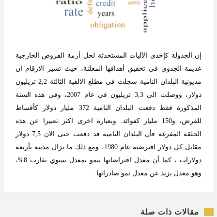
إن الجدولة كإحدى الآليات المستحدثة لحل أزمة القروض الخارجية
عديمة الجدوى في تحقيق أهدافها المعلنة، حيث تشير الارقام ان
مديونية البلدان النامية سجلت في مطلع الالفية الثالثة 2,2 تريليون
دولار، ووصلت الى 3,3 تريليون في عام 2007، وفي هذه السنة
المذكورة فقط دفعت البلدان النامية 372 مليار دولار كأقساط
للقرض، و150 مليار كفوائد. وبعبارة اخرى اكثر تعبيرا عن هذه
الحلقة المفرغة فأن البلدان النامية قد دفعت حتى الان 7,5 دولار
مقابل كل دولار اقترضته عام 1980، ومع ذلك ما تزال مدينة بأربعة
دولارات ، كما أن معدل اقتراضاتها ينمو بمعدل سنوي يقارب 8%،
وهو معدل يزيد عن معدل نمو صادراتها.
مقالات ذات صلة