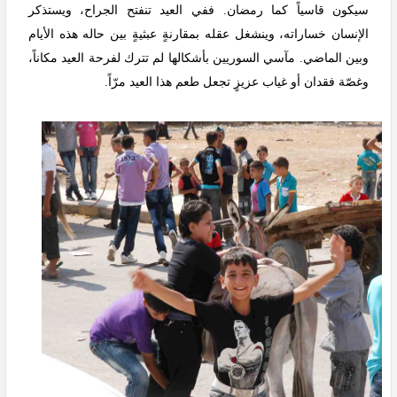
سيكون قاسياً كما رمضان. ففي العيد تنفتح الجراح، ويستذكر
الإنسان خساراته، وينشغل عقله بمقارنةٍ عبثيةٍ بين حاله هذه الأيام
وبين الماضي. مآسي السوريين بأشكالها لم تترك لفرحة العيد مكاناً،
وغصّة فقدان أو غياب عزيزٍ تجعل طعم هذا العيد مرّاً.