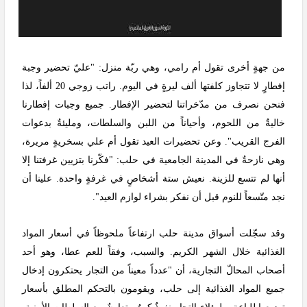
من جهةٍ أخرى تقول أم رامي، وهي ربّة منزل: "عليّ تحضير وجبة
إفطارٍ لا تتجاوز كلفتها ألف ليرةٍ في اليوم. راتب زوجي 20 ألفاً، لذا
فنحن نصرف من مدّخراتنا لتحضير الإفطار. جميع وجبات إفطارنا
خاليةٌ من اللحوم، وأحياناً من اللبن والسلطات، ومليئةٌ بدعوات
الفرج القريب". وعن تحضيرات العيد تقول أم علي بسخريةٍ مريرة،
وهي نازحةٌ في المدينة الجامعية في حلب: "فكّرنا بتزيين غرفتنا إلا
أنها لم تتسع للزينة. نعيش ستة أشخاصٍ في غرفةٍ واحدة. علينا أن
نجد متّسعاً للنوم قبل أن نفكر بشراء لوازم العيد".
وقد سجّلت أسواق مدينة حلب ارتفاعاً ملحوظاً في أسعار المواد
الغذائية خلال الشهر الكريم. والسبب، وفقاً للعم عطا، وهو أحد
أصحاب المحالّ التجارية، أن "عدداً معيناً من التجار يحتكرون إدخال
جميع المواد الغذائية إلى حلب، ويقومون بالتحكم المطلق بأسعار