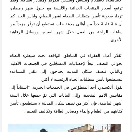
الأساسية، كالطعام واللباس والسكن الكريم ومصادر الطاقة. وفيما
ترتفع أسعار المنتجات الغذائية والألبسة مع حلول شهر رمضان،
تزداد صعوبة تأمين متطلبات الطعام لشهر الصيام، ولباس العيد. كما
أن قلةً قليلةً جداً من أهالي مدينة حلب تستطيع أن توفّر مزيداً من
ساعات الراحة من العمل خلال شهر الصيام، ووسائل الرفاهية
الأخرى.
تُقدّر أعداد الفقراء في المناطق الواقعة تحت سيطرة النظام
بحوالي النصف، تبعاً لإحصائيات المسجّلين في الجمعيات الأهلية.
وبالتالي فنصف سكان المدينة يحتاجون إلى تلقي المساعدة
ليستطيعوا تأمين متطلبات الحياة الرئيسية لا أكثر.
يقول ألكسندر، أحد المتطوّعين في الجمعيات الخيرية: "استناداً إلى
مقاييس الأمم المتحدة، وإلى البيانات التي تمّ جمعها خلال الستة
أشهر الماضية، فإن أكثر من نصف سكان المدينة لا يستطيعون تأمين
كفايتهم من الطعام والماء ومصادر الطاقة وتكاليف التعليم".