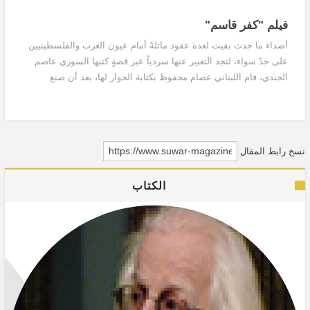
فيلم "كفر قاسم"
أصداء ما حدث بقيت لعدة عقود ماثلةً أمام عيون العرب والفلسطينيين
على حدّ سواء، لتجد التعبير عنها سردياً عبر قصةٍ كتبها السوري عاصم
الجندي، قام اللبناني عصام محفوظ بكتابة الحوار لها، بعد أن صنع
مواطنه برهان علوية منها سيناريو فيلم سينمائي ليخرجه.
نسخ رابط المقال
الكتاب