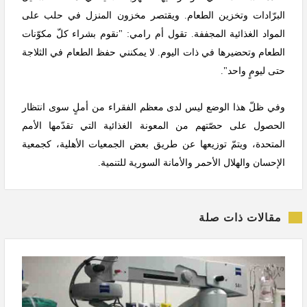
البرّادات وتخزين الطعام. ويقتصر مخزون المنزل في حلب على
المواد الغذائية المجففة. تقول أم رامي: "نقوم بشراء كلّ مكوّنات
الطعام وتحضيرها في ذات اليوم. لا يمكنني حفظ الطعام في الثلاجة
حتى ليومٍ واحد".
وفي ظلّ هذا الوضع ليس لدى معظم الفقراء من أملٍ سوى انتظار
الحصول على حصّتهم من المعونة الغذائية التي تقدّمها الأمم
المتحدة، ويتمّ توزيعها عن طريق بعض الجمعيات الأهلية، كجمعية
الإحسان والهلال الأحمر والأمانة السورية للتنمية.
مقالات ذات صلة