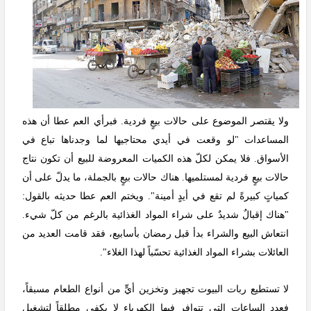
ولا يقتصر الموضوع على حالات بيعٍ فردية. فبرأي العم عطا أن هذه
المساعدات "لو وقعت في أيدي محتاجيها لما وجدناها تباع في
الأسواق. فلا يمكن لكلّ هذه الكميات المعروضة للبيع أن تكون نتاج
حالات بيعٍ فردية لمستلميها. هناك حالات بيعٍ بالجملة، ما يدلّ على أن
كمياتٍ كبيرةً لم تقع في أيدٍ أمينة". ويختم العم عطا حديثه بالقول:
"هناك إقبالٌ شديدٌ على شراء المواد الغذائية بالرغم من كلّ شيء.
انتعاش البيع والشراء بدأ قبل رمضان بأسابيع، فقد قامت العديد من
العائلات بشراء المواد الغذائية تحسّباً لهذا الغلاء".
لا تستطيع ربات البيوت تجهيز وتخزين أيٍّ من أنواع الطعام مسبقاً،
فعدد الساعات التي تتوافر فيها الكهرباء لا يكفي مطلقاً لتشغيل