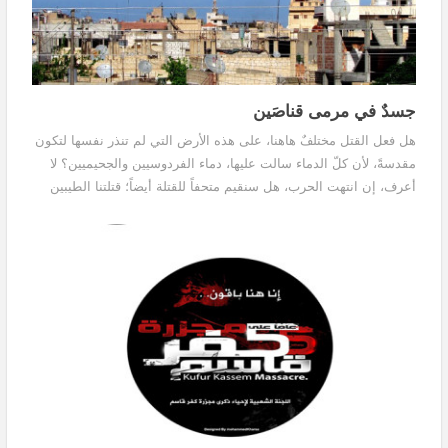
جسدٌ في مرمى قناصَين
هل فعل القتل مختلفٌ هاهنا، على هذه الأرض التي لم تنذر نفسها لتكون
مقدسةً، لأن كلّ الدماء سالت عليها، دماء الفردوسيين والجحيميين؟ لا
أعرف، إن انتهت الحرب، هل سنقيم متحفاً للقتلة أيضاً؛ قتلتنا الطيبين
وقتلتهم الجشعين، لنلعن أولئك ونقدّس أولائنا؟