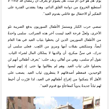
يوم: هل هو حيٌّ أم ميت، هل يصوم أو يعرف أن رمضان قد جاء؟! لا
أستطيع الخروج من دوامة القلق الدائم، وهذا يفقدني القدرة على
التفكير أو الاحتفال مع عائلتي بقدوم العيد".
تمضي حرب الكبار ويستمرّ الأطفال السوريون بدفع الضريبة تلو
الأخرى، ولعلّ فرحة العيد ليست آخر هذه الضرائب. سلمى واحدةٌ
من الأطفال السوريين الذين لن يحظوا بثياب العيد في هذا العام
أيضاً، وستكتفي بقبلات أمها ومزيدٍ من اللعِب. فعلى سلمى أن
تدرك، في سنٍّ مبكرةٍ، أن والديها لا يملكان المال لشراء الثياب.
تقول أم سلمى، وهي من أهالي ريف حلب: "يعرف أطفالي أنهم لن
يحصلوا على ثياب العيد. وهم لم يطالبوا بها حتى. إذ إنهم ليسوا
الوحيدين، فمعظم أصدقائهم لا ينتظرون ثياب العيد. يصعب على
الأهل ألا يتمكنوا من إفراح أطفالهم في العيد، لذا قرّرت أن أخيط
لهم ثياباً جديدةً يدوياً كمفاجأةٍ مع قدوم العيد".