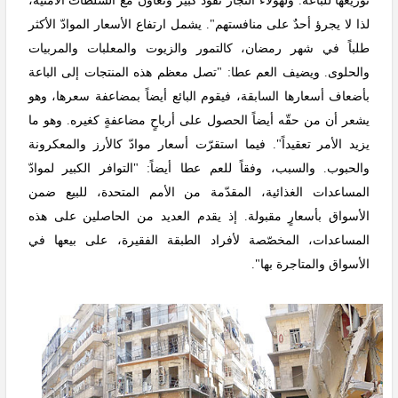
توزيعها للباعة. ولهؤلاء التجار نفوذٌ كبيرٌ وتعاونٌ مع السلطات الأمنية،
لذا لا يجرؤ أحدٌ على منافستهم". يشمل ارتفاع الأسعار الموادّ الأكثر
طلباً في شهر رمضان، كالتمور والزيوت والمعلبات والمربيات
والحلوى. ويضيف العم عطا: "تصل معظم هذه المنتجات إلى الباعة
بأضعاف أسعارها السابقة، فيقوم البائع أيضاً بمضاعفة سعرها، وهو
يشعر أن من حقّه أيضاً الحصول على أرباحٍ مضاعفةٍ كغيره. وهو ما
يزيد الأمر تعقيداً". فيما استقرّت أسعار موادّ كالأرز والمعكرونة
والحبوب. والسبب، وفقاً للعم عطا أيضاً: "التوافر الكبير لموادّ
المساعدات الغذائية، المقدّمة من الأمم المتحدة، للبيع ضمن
الأسواق بأسعارٍ مقبولة. إذ يقدم العديد من الحاصلين على هذه
المساعدات، المخصّصة لأفراد الطبقة الفقيرة، على بيعها في
الأسواق والمتاجرة بها".