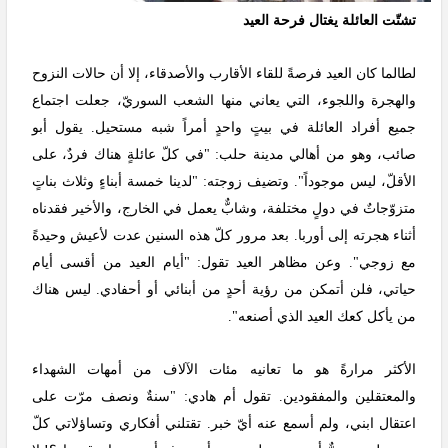
تشتّت العائلة يغتال فرحة العيد
لطالما كان العيد فرصةً للقاء الأقارب والأصدقاء، إلا أن حالات النزوح
والهجرة واللجوء، التي يعاني منها الشعب السوريّ، جعلت اجتماع
جميع أفراد العائلة في بيتٍ واحدٍ أمراً شبه مستحيل. يقول أبو
صائب، وهو من أهالي مدينة حلب: "في كلّ عائلةٍ هناك فردٌ، على
الأقلّ، ليس موجوداً". وتضيف زوجته: "لدينا خمسة أبناءٍ وثلاث بناتٍ
متزوّجاتٌ في دولٍ مختلفة، وشابٌّ يعمل في الخارج، والأخير فقدناه
أثناء هجرته إلى أوربا. بعد مرور كلّ هذه السنين عدت لأعيش وحيدةً
مع زوجي". وعن مظاهر العيد تقول: "أيام العيد من أقسى أيام
حياتي، فلن أتمكن من رؤية أحدٍ من أبنائي أو أحفادي. ليس هناك
من يأكل كعك العيد الذي أصنعه".
الأكثر مرارةً هو ما تعانيه مئات الآلاف من أمهات الشهداء
والمعتقلين والمفقودين. تقول أم هادي: "سنةٌ ونصف مرّت على
اعتقال ابني، ولم أسمع عنه أيّ خبر. تقتلني أفكاري وتساؤلاتي كلّ