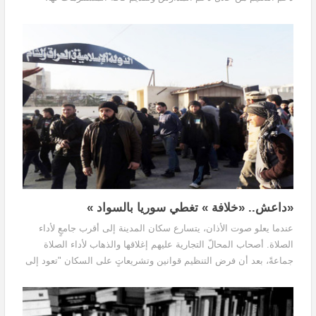
بالإضافة لدراسة مشاريع تنموية ذاتية من خلال دعم الورش الصناعية
الصغيرة بمبالغ مادية لإعادة تفعيلها بشكل جيد
«داعش.. «خلافة » تغطي سوريا بالسواد »
عندما يعلو صوت الأذان، يتسارع سكان المدينة إلى أقرب جامعٍ لأداء
الصلاة. أصحاب المحالّ التجارية عليهم إغلاقها والذهاب لأداء الصلاة
جماعةً، بعد أن فرض التنظيم قوانين وتشريعاتٍ على السكان "تعود إلى
القرون الوسطى"