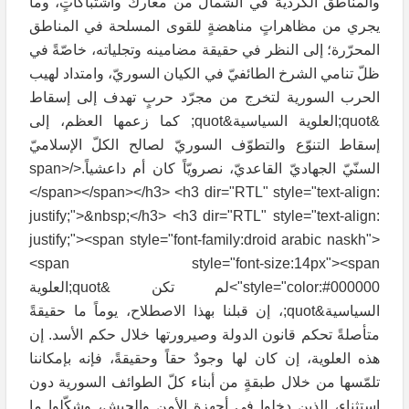
والمناطق الكردية في الشمال من معارك واشتباكاتٍ، وما
يجري من مظاهراتٍ مناهضةٍ للقوى المسلحة في المناطق
المحرّرة؛ إلى النظر في حقيقة مضامينه وتجلياته، خاصّةً في
ظلّ تنامي الشرخ الطائفيّ في الكيان السوريّ، وامتداد لهيب
الحرب السورية لتخرج من مجرّد حربٍ تهدف إلى إسقاط
&quot;العلوية السياسية&quot; كما زعمها العظم، إلى
إسقاط التنوّع والتطوّف السوريّ لصالح الكلّ الإسلاميّ
السنّيّ الجهاديّ القاعديّ، نصرويّاً كان أم داعشياً.</span>
</span></span></h3> <h3 dir="RTL" style="text-align:
justify;">&nbsp;</h3> <h3 dir="RTL" style="text-align:
justify;"><span style="font-family:droid arabic naskh">
<span style="font-size:14px"><span
style="color:#000000">لم تكن &quot;العلوية
السياسية&quot;، إن قبلنا بهذا الاصطلاح، يوماً ما حقيقةً
متأصلةً تحكم قانون الدولة وصيرورتها خلال حكم الأسد. إن
هذه العلوية، إن كان لها وجودٌ حقاً وحقيقةً، فإنه بإمكاننا
تلمّسها من خلال طبقةٍ من أبناء كلّ الطوائف السورية دون
استثناءٍ، الذين دخلوا في أجهزة الأمن والجيش، وشكّلوا ما