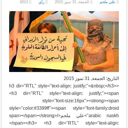
علي ملحم
الجمعة, 31 تموز 2015
6013
رأي
التاريخ: الجمعة, 31 تموز 2015
<h3 dir="RTL" style="text-align: justify;">&nbsp;</h3>
<h3 dir="RTL" style="text-align: justify;"><span
style="font-size:16px"><strong><span
style="color:#3399ff"><span style="font-family:droid
arabic naskh">علي ملحم</span></span></strong>
</span></h3> <h3 dir="RTL" style="text-align: