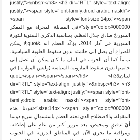
justify;">&nbsp;</h3> <h3 dir="RTL" style="text-align:
justify;"><span style="font-family:droid arabic naskh">
<span style="font-size:14px"><span
style="color:#000000">في المقابلة المجراة مع المفكر
السوريّ صادق جلال العظم، بمناسبة الذكرى السنوية للثورة
السورية في آذار 2014، يؤكّد العظم أنه &quot;لا يمكن
للصراع أن يصل إلى خاتمته بدون سقوط العلوية السياسية،
تماماً كما أن الحرب في لبنان ما كان يمكن أن تصل إلى
خاتمتها بدون سقوط المارونية السياسة (وليس الموارنة) في
لبنان&quot;.</span></span></span></h3> <h3
dir="RTL" style="text-align: justify;">&nbsp;</h3> <h3
dir="RTL" style="text-align: justify;"><span style="font-
family:droid arabic naskh"><span style="font-
size:14px"><span style="color:#000000">تقودنا هذه
المقولة، والاصطلاح الذي نحته العظم باستسهالٍ سريعٍ دونما
أيّ تدقيقٍ وتمحيص، بعد مرور أكثر من عامٍ على إطلاقه،
ومراقبة ما يجري الآن في المناطق الدرزية في الجنوب