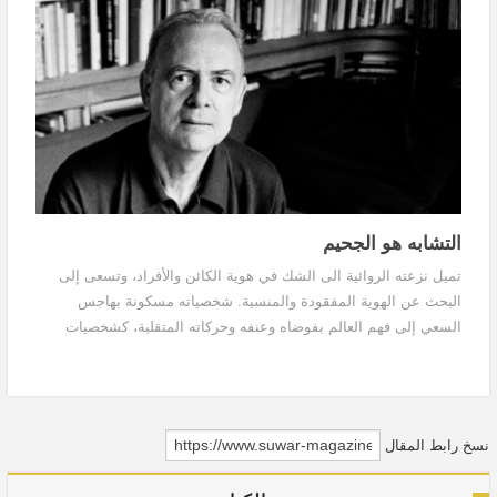
التشابه هو الجحيم
تميل نزعته الروائية الى الشك في هوية الكائن والأفراد، وتسعى إلى
البحث عن الهوية المفقودة والمنسية. شخصياته مسكونة بهاجس
السعي إلى فهم العالم بفوضاه وعنفه وحركاته المتقلبة، كشخصيات
روايته "مجهولات"، وهي الرواية الأولى التي ترجمت إلى العربية (2006).
نسخ رابط المقال