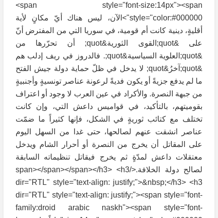
<span style="font-size:14px"><span
style="color:#000000">الآن، ليس هناك أيّ مكانٍ لأية
أقليةٍ، دينية كانت أم قومية، في سوريا التي من المفترض أنّ
على &quot;القوى الثورية&quot; أن تحرّرها من
&quot;العلوية السياسية&quot;. فالدروز في ريف إدلب هم
&quot;آخرُ&quot; لا يدخل في ظلّ حماية دولة جيش الفتح
ما لم يدفع جزيةً أو يكون فديةً لرعونة عناصر تونسيةٍ وأجنبيةٍ
من جبهة النصرة. والأكراد في عين العرب لا وجود أو اعتراف
بقوميتهم، بالتأكيد، في قواميس داعش التي، وإن كانت
تختلف مع كتائب ثوريةٍ في الشكل، فإنها كثيراً ما ضمّت
عناصر انشقت عنهم لصالحها، حتى غدا من السهل اليوم
على المقاتل أن يخرج من النصرة أو أحرار الشام ويدخل
معتقلات داعش لمدّةٍ ثم يخرج فيقاتل تنظيماته السابقة
لصالح دولة الخلافة.</span></span></span></h3> <h3
dir="RTL" style="text-align: justify;">&nbsp;</h3> <h3
dir="RTL" style="text-align: justify;"><span style="font-
family:droid arabic naskh"><span style="font-