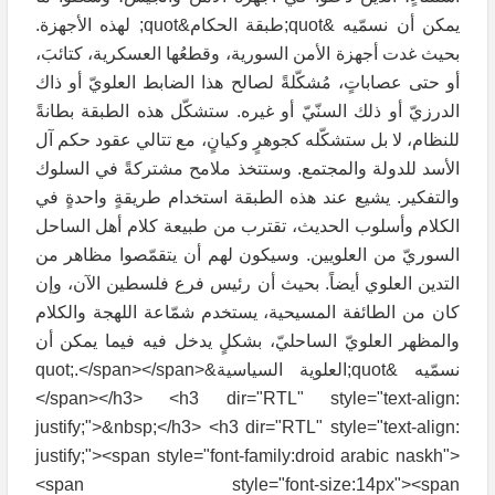
يمكن أن نسمّيه &quot;طبقة الحكام&quot; لهذه الأجهزة.
بحيث غدت أجهزة الأمن السورية، وقطعُها العسكرية، كتائبَ،
أو حتى عصاباتٍ، مُشكّلةً لصالح هذا الضابط العلويّ أو ذاك
الدرزيّ أو ذلك السنّيّ أو غيره. ستشكّل هذه الطبقة بطانةً
للنظام، لا بل ستشكّله كجوهرٍ وكيانٍ، مع تتالي عقود حكم آل
الأسد للدولة والمجتمع. وستتخذ ملامح مشتركةً في السلوك
والتفكير. يشيع عند هذه الطبقة استخدام طريقةٍ واحدةٍ في
الكلام وأسلوب الحديث، تقترب من طبيعة كلام أهل الساحل
السوريّ من العلويين. وسيكون لهم أن يتقمّصوا مظاهر من
التدين العلوي أيضاً. بحيث أن رئيس فرع فلسطين الآن، وإن
كان من الطائفة المسيحية، يستخدم شمّاعة اللهجة والكلام
والمظهر العلويّ الساحليّ، بشكلٍ يدخل فيه فيما يمكن أن
نسمّيه &quot;العلوية السياسية&quot;.</span></span>
</span></h3> <h3 dir="RTL" style="text-align:
justify;">&nbsp;</h3> <h3 dir="RTL" style="text-align:
justify;"><span style="font-family:droid arabic naskh">
<span style="font-size:14px"><span