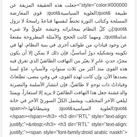
style="color:#000000">جعلت هذه الحقيقة المزيفة عن
طبيعة &quot;العلوية السياسية&quot; قوى المعارضة
المسلحة وكتائب الثورة تختطّ لنفسها قناعةً راسخةً لا تزول
&quot;إن كلّ النظام بمخابراته وجيشه علويٌّ ولا شيء
عداه&quot;. ومهما كانت الحجج والأمثلة المطروحة مقنعةً
عن وجود قياداتٍ من طوائف أخرى في بنية النظام، لها في
تكوينه وتشكيله دورٌ أساسيٌّ، فإن ذلك لا يمكن إلا أن يكون
مجرّد حدثٍ عابرٍ لا يغيّر من التهافت الطائفيّ الذي تغرق فيه
هذه القوى منذ أكثر من ثلاث سنواتٍ، ولأسبابٍ عدّةٍ لسنا
بصددها الآن. وإن كانت لهذه القوى، في وقتٍ مضى، تطلعاتٌ
وقياداتٌ ذات توجهٍ لا طائفيٍّ، فإن انتشار الأسلمة والنصرنة
والدعشنة جعل هذا التهافت الطائفيّ لا يزيد إلا استعاراً، ويمتدّ
ليلغي الآخر المختلف، ويشمل الكلّ السوريّ الآخر في خانة
&quot;العلوية السياسية&quot; وشيطاناتها.</span>
</span></span></h3> <h3 dir="RTL" style="text-align:
justify;">&nbsp;</h3> <h3 dir="RTL" style="text-align:
justify;"><span style="font-family:droid arabic naskh">