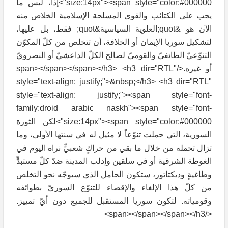
size:14px"><span style="color:#000000">إذاً، ليس ما
يجب على الكتائب والقوى المسلحة الإسلامية الخلاص منه
الآن هو &quot;العلوية السياسية&quot; فقط، بل عليها،
لتشكيل سوريا الإيمان أو الخلافة، أن تتخلص من كلّ المكوّن
التنوّعيّ الطائفيّ والقوميّ لصالح الكلّ الداعشيّ أو النصرويّ
أو غيره.</span></span></span></h3> <h3 dir="RTL"
style="text-align: justify;">&nbsp;</h3> <h3 dir="RTL"
style="text-align: justify;"><span style="font-
family:droid arabic naskh"><span style="font-
size:14px"><span style="color:#000000">لكن الثورة
السورية، التي حملت تنوّعاً لا مثيل له في سنتها الأولى، وما
تزال تحمله من خلال ما بقي من حراكٍ شعبيٍّ نراه اليوم في
الغوطة الشرقية أو في سلقين وإدلب المدينة ضدّ كلّ مستبدٍّ
وطاغيةٍ وديكتاتور، ستكون الحامل الذي سيوجّه نحو التخلص
من كلّ هذا الإلغاء والإقصاء للتنوّع السوريّ بطوائفه
وقومياته. لتكون سوريا المستقبل للجميع دون أيّ تمييز.
</span></span></span></h3>