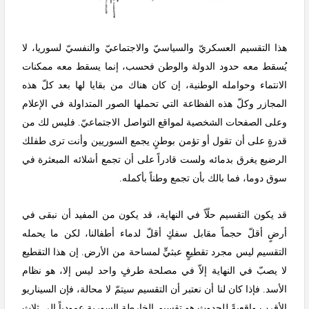
هذا التقسيم العسكريّ والسياسيّ والاجتماعيّ والنفسيّ لسوريا، لا
يُسقط معه حدود الدولة والوطن فحسب، إنما يسقط معه ممكنات
الانتماء وحوامله الوطنية، إن كان هناك من بقايا لها بعد كلّ هذه
المجازر وكلّ هذه الفظاعة التي تحملها الصور المتداولة في الإعلام
وعلى الصفحات الشخصية لمواقع التواصل الاجتماعيّ. فليس لك من
قدرةٍ على أن تقول أو تؤمن بوطنٍ يجمع السوريين وأنت ترى طفلك
الرضيع يغرق بدمائه ولست قادراً على أن تجمع أشلائه المبعثرة في
سوق دوما، فما بالك بأن تجمع وطناً بأكمله.
قد يكون التقسيم حلّاً في النهاية، قد يكون من المفيد أن نبقى في
أرضٍ أقلّ حجماً مقابل سفكٍ أقلّ لدماء أطفالنا، لكن ما يحمله
التقسيم ليس مجرد تقطيعٍ عبثيٍّ لمساحة من الأرض. إن هذا التقطيع
لا يصبّ في النهاية إلاّ في مصلحة طرفٍ واحد ليس إلا، هو نظام
الأسد. فإذا كان لنا أن نعتبر أن التقسيم سيتمّ لا محالة، فإن السيناريو
الأقرب واقعيةً للحدوث هو تقسيم الخارطة السورية عمودياً إلى ثلاث