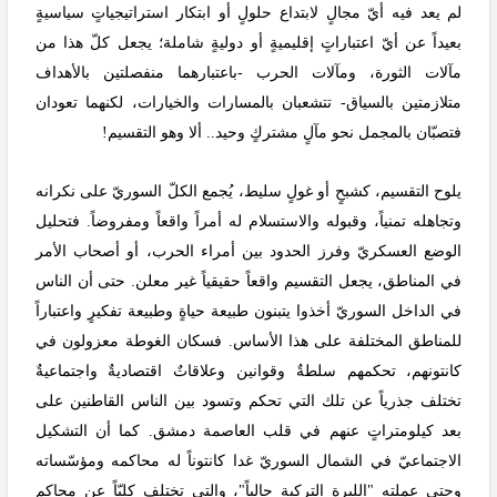
لم يعد فيه أيّ مجالٍ لابتداع حلولٍ أو ابتكار استراتيجياتٍ سياسيةٍ
بعيداً عن أيّ اعتباراتٍ إقليميةٍ أو دوليةٍ شاملة؛ يجعل كلّ هذا من
مآلات الثورة، ومآلات الحرب -باعتبارهما منفصلتين بالأهداف
متلازمتين بالسياق- تتشعبان بالمسارات والخيارات، لكنهما تعودان
فتصبّان بالمجمل نحو مآلٍ مشتركٍ وحيد.. ألا وهو التقسيم!
يلوح التقسيم، كشبحٍ أو غولٍ سليط، يُجمع الكلّ السوريّ على نكرانه
وتجاهله تمنياً، وقبوله والاستسلام له أمراً واقعاً ومفروضاً. فتحليل
الوضع العسكريّ وفرز الحدود بين أمراء الحرب، أو أصحاب الأمر
في المناطق، يجعل التقسيم واقعاً حقيقياً غير معلن. حتى أن الناس
في الداخل السوريّ أخذوا يتبنون طبيعة حياةٍ وطبيعة تفكيرٍ واعتباراً
للمناطق المختلفة على هذا الأساس. فسكان الغوطة معزولون في
كانتونهم، تحكمهم سلطةٌ وقوانين وعلاقاتٌ اقتصاديةٌ واجتماعيةٌ
تختلف جذرياً عن تلك التي تحكم وتسود بين الناس القاطنين على
بعد كيلومتراتٍ عنهم في قلب العاصمة دمشق. كما أن التشكيل
الاجتماعيّ في الشمال السوريّ غدا كانتوناً له محاكمه ومؤسّساته
وحتى عملته "الليرة التركية حالياً"، والتي تختلف كليّاً عن محاكم