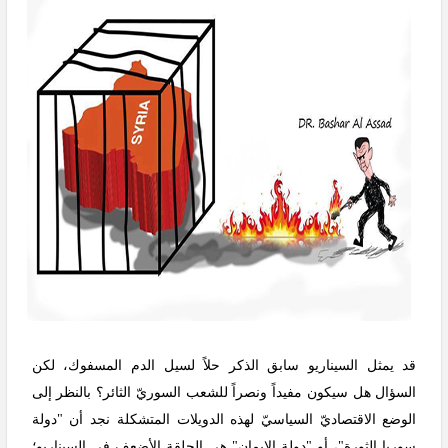
قد يمثل السيناريو سابق الذكر حلاً لسيل الدم المسفوك، لكن
السؤال هل سيكون مفيداً ونصراً للشعب السوريّ الثائر؟ بالنظر إلى
الوضع الاقتصاديّ السياسيّ لهذه الدويلات المتشكلة نجد أن "دولة
سوريا الثورة"، أو "دولة الإيمان" هي الحلقة الأضعف في السيناريو؛