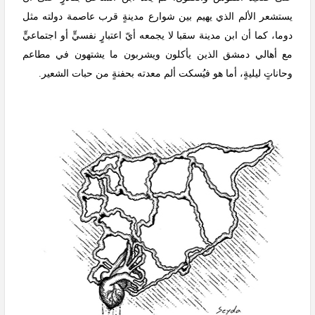
يستشعر الألم الذي يهيم بين شوارع مدينةٍ قرب عاصمة دولته مثل
دوما، كما أن ابن مدينة سقبا لا يجمعه أيّ اعتبارٍ نفسيٍّ أو اجتماعيٍّ
مع أهالي دمشق الذين يأكلون ويشربون ما يشتهون في مطاعم
وحاناتٍ ليليةٍ، أما هو فيُسكت ألم معدته بحفنةٍ من حبات الشعير.