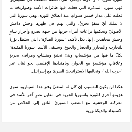
فهي سوريا المدمّرة التي فعلت فيها طائرات الأسد وصواريخه ما
فعلت على مدار خمس سنواتٍ منذ انطلاق الثورة، وهي سوريا التي
لا تملك أيّ منفذٍ بحريٍّ، والتي يهيم في ظهرها وحش داعش
الأصوليّ وتحكمها نزاعات أمراء حربها من جبهة نصرةٍ وأحرار شامٍ
وجيش مجاهدين. إنها، بكل تأكيد، "سوريا الضارّة"، التي ستظل بؤرةً
للتحارب والمجازر والحصار والجوع. وسيبقى للأسد "سوريا المفيدة"
بكلّ ما فيها من مؤسّساتٍ وبنىً تحتيةٍ ومنشآتٍ ومرافئ بحريةٍ
وعلاقاتٍ مؤسّسةٍ مع الجوار، وبامتدادها الإقليمي نحو لبنان عبر
"حزب الله"، وتحالفها الاستراتيجيّ السريّ مع إسرائيل.
هكذا لن يكون التقسيم، إن كان له المضيّ وفق هذا السيناريو، سوى
هزيمةٍ أخرى للثورة ولسوريا الحرية في مقابل نصرٍ آخر للأسد في
معركته الوحشية مع الشعب السوريّ التائق إلى الخلاص من
الاستبداد والديكتاتورية.