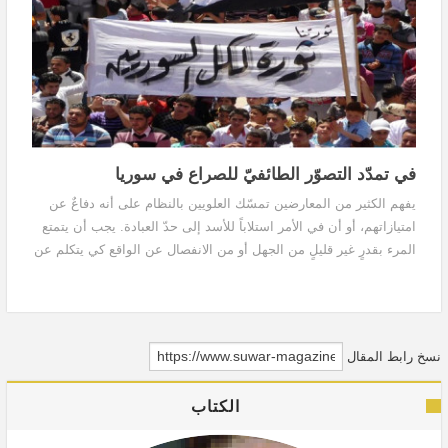
في تمدّد التصوّر الطائفيّ للصراع في سوريا
يفهم الكثير من المعارضين تمسّك العلويين بالنظام على أنه دفاعٌ عن
امتيازاتهم، أو أن في الأمر استلاباً للأسد إلى حدّ العبادة. يجب أن يتمتع
المرء بقدرٍ غير قليلٍ من الجهل أو من الانفصال عن الواقع كي يتكلم عن
امتيازاتٍ للعلويين كأفرادٍ أو كمناطق تواجد. من عاش في هذه المناطق
يدرك ذلك، ومن قرأ الكتب الرزينة التي تتناول هذا الموضوع سيدرك
ذلك. طوال فترة حكم الأسد لم يجنِ العلويون فوائد ماديةً تمييزيةً من
النظام،
نسخ رابط المقال
الكتاب