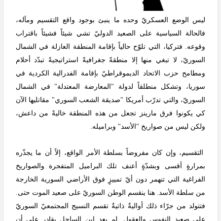
ليس الوضع العسكريّ وحده ما ينبئ بوجود واقع التقسيم ومآله،
فالحالة السياسية على الصعيد الدوليّ تشي شيئاً فشيئاً باقتراب
وقوعه. فتركيا، التي تلوّح حالياً بإقامة المنطقة العازلة في الشمال
السوريّ، لا تبغي منها إلا منطقةً جغرافيةً استراتيجيةً تبدّد أحلام
ومطامح حزب الاتحاد الديموقراطيّ بإقامة الفدرالية الكردية في
سوريا، وتشكل منطلقاً لدولة "المعارضة المعتدلة" في الشمال
السوريّ، والتي تدرّب أمريكا "صديقة الشعب السوري" مقاتليها الآن
كي يكونوا فرق مارينز تجعل من هذه المنطقة خاليةً من داعش،
ولكن ليس من صواريخ "الأسد" وبراميله.
التقسيم، وإن كان مفروضاً بسلطة الأمر الواقع، إلاً أن ما يجذّره
بمرارةٍ أقسى وبشدّةٍ أعنف تلك البراميل المتفجرة والصواريخ
الفراغية التي تنهمر دون أيّ تمييزٍ فوق الأراضي السورية الخارجة
من سلطة الأسد. هنا ينقسم الوطن السوريّ على صعيد الموت حتى.
فتتولد من جرّاء ذلك أواليةٌ ذاتيةٌ تقسم النسيج المجتمعيّ السوريّ
على صعيد النفوس والعقول. لم يعد ابن الساحل بقادرٍ على أن