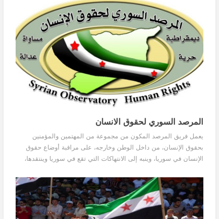
المرصد السوري لحقوق الانسان
يعمل فريق المرصد المكون من مجموعة من المهتمين والمؤمنين
بحقوق الإنسان، من داخل الوطن وخارجه، على مراقبة أوضاع حقوق
الإنسان في سوريا، وينبه إلى الانتهاكات التي تقع في سوريا وينتقدها،
كما ان المرصد يصدر التقارير، وينشرها ويعممها على نطاق حقوقي
وإعلامي واسع