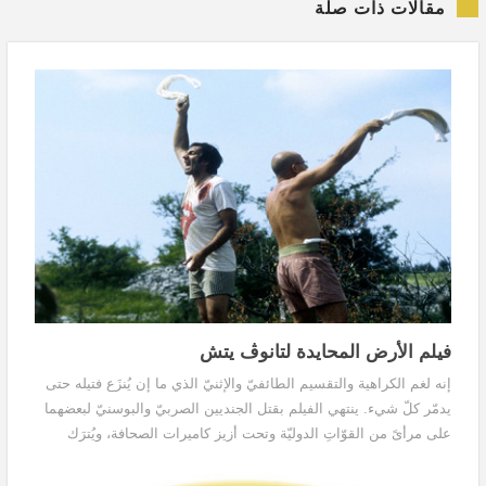
مقالات ذات صلة
فيلم الأرض المحايدة لتانوڤ يتش
إنه لغم الكراهية والتقسيم الطائفيّ والإثنيّ الذي ما إن يُنزَع فتيله حتى
يدمّر كلّ شيء. ينتهي الفيلم بقتل الجنديين الصربيّ والبوسنيّ لبعضهما
على مرأىً من القوّاتِ الدوليّة وتحت أزيز كاميرات الصحافة، ويُترَك
الجندي المستلقي على اللغم وحيداً بعد أن تقوم القوّات الدولية بتمثيل
عمليّةٍ وهميّةٍ لنقله إلى المشفى.