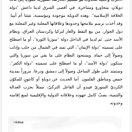
دويلاتٍ متجاورةٍ ومتناحرة. في أقصى الشرق لدينا داعش "دولة
الخلافة الإسلامية". وهذه الدويلة موجودة ومؤسسة، شئنا أم أبينا.
وقد أخذت ترسم ملامحها وحدودها وعلاقاتها المعلنة وغير المعلنة مع
دول الجوار، من بيع النفط والغاز لتركيا وكردستان العراق، ونظام
الأسد حتى. ثم لدينا في الداخل دولة "سوريا الثورة"، أو ما اصطلح
على تسميته "دولة الإيمان"، التي تمتد في الشمال من حلب وإدلب
وصولاً إلى حماة. ويستحوذ النظام على ما بقي من سوريا والتي
ستكون "دولة الأسد"، أو ما اصطلح على تسميته "دولة الكفر"،
وستمتد على طول الساحل وصولاً إلى دمشق ودرعا، مروراً بمدينة
حمص ومناطق القلمون. أما الحديث عن دويلةٍ أو كانتونٍ للمكوّن
الكرديّ السوريّ فيبدو أن الفاعل التركيّ، ممثلاً بحزب العدالة
والتنمية، يصبّ كامل جهوده وعلاقاته الدولية والإقليمية لمنع إقامته
وحدوثه.