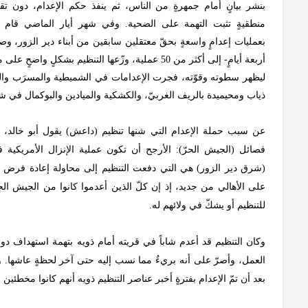
بنشر بيانٍ أمام جمهرةٍ من الناس، ثم ينفذ حكم الإعدام، دون تقد
منطقيةٍ تثبت التهمة على الضحية. وفي شهر أيار الماضي قام 
بعمليات إعدامٍ واسعةٍ بحقّ معتقلين سابقين من أبناء دير الزور، و
أربعة أيامٍ- إلى أكثر من 50 عملية، وزّعها التنظيم بشكلٍ و
ليظهر سطوته وقوّته، فجرت الإعدامات في الشميطية والمسرَب وال
ذياب ومحيميدة بالريف الغربيّ، والكشكية والميادين والبوكمال في ش
عن سبب حملة الإعدام التي شنها تنظيم (داعش) يقول أبو خالد، و
فصائل (الجيش الحرّ): الأرجح أن تكون عملية الإنزال الأمريكية
(شرق دير الزور) هي التي دفعت التنظيم إلى محاولة إعادة فرض ه
على الأهالي من جديد، إذ إن كلّ الذين أعدموا كانوا من الجيش الح
للتنظيم أو يشكّ في ولائهم له.
وكان التنظيم قد أعدم شاباً في قريته أمام ذويه بتهمة استهداف دور
العمل، وأصرّ على أنه بريءٌ مما نسب إليه حتى آخر لحظةٍ عاشها. وك
بعد أن تمّ الإعدام بفترةٍ أخبر عناصر التنظيم ذويه أنهم كانوا مخطئين