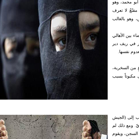
أبو محمد، وهو
مقنّعٌ لا تعرف
، وهو بالغالب
ء بين الأهالي
أر في ريف دير
عدوم نفسها.
عٍ من السخرية،
 مكبوتاً بسبب
ساب إلى (الجيش
يّ. ومع ذلك لم
ن السجن، ويقوم