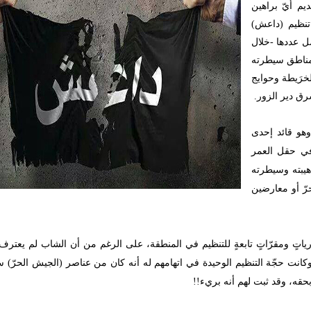
يم أيّ براهين
تنظيم (داعش)
صل عددها -خلال
اضحٍ على مناطق سيطرته
خرَيطة وحوايج
رق دير الزور.
هو قائد إحدى
 في حقل العمر
يبته وسيطرته
رّ أو معارضين
ياتٍ ومقرّاتٍ تابعةٍ للتنظيم في المنطقة، على الرغم من أن الشاب لم يعترف 
انت حجّة التنظيم الوحيدة في اتهامهم له أنه كان من عناصر (الجيش الحرّ) سا
 بحقه، وقد ثبت لهم أنه بريء!!