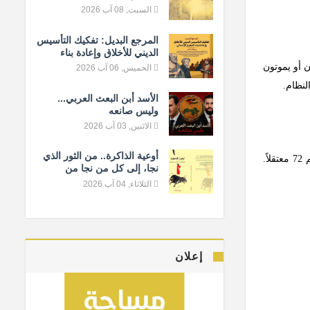
السبت, 08 آب 2026
المرجع البديل: تفكيك التأسيس
الديني للأخلاق وإعادة بناء
المعيار الإنساني
ن أو يموتون
الخميس, 06 آب 2026
لنظام.
الأسد أبن البعث العربي...
وليس صانعه
الاثنين, 03 آب 2026
أوعية الذاكرة.. من الثور الذي
قام تنظيم الدولة الإسلامية (داعش) خلال الفترة الماضية بنشر قائمةٍ بأسماء معتقلين سابقين تمّ إعدامهم خلال الشهور الماضية، وقد بلغ تعدادهم 72 معتقلاً.
نجا، إلى كل من نجا من
النسيان
الثلاثاء, 04 آب 2026
إعلان