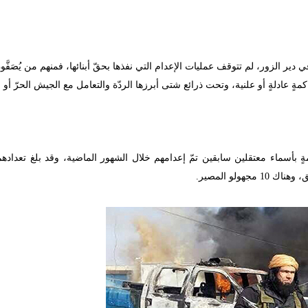
ر الزور، لم تتوقف عمليات الإعدام التي نفذها بحقّ أبنائها، فمنهم من يُصَفَّو
ةٍ عادلةٍ أو علنية، وتحت ذرائع شتى أبرزها الردّة والتعامل مع الجيش الحرّ أو ا