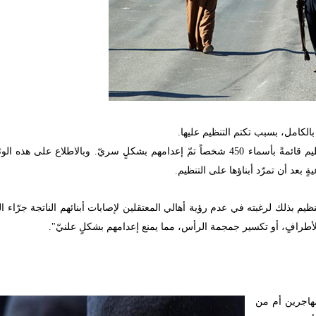
 بالكامل، بسبب تكتم التنظيم عليها.
وكانت حملة دير الزور تذبح بصمت قد سرّبت من أحد مكاتب التنظيم قائمةً بأسماء 450 شخصاً تمّ إعدامهم بشكلٍ سريّ. وبالاطلاع 
بعد أن تمرّد أبناؤها على التنظيم.
ظيم بذلك لرغبته في عدم رؤية أهالي المعتقلين لإصابات أبنائهم الناتجة جرّاء ا
أطرافٍ، أو تكسير جمجمة الرأس، مما يمنع إعدامهم بشكلٍ علنيّ".
مهاجرين أم من