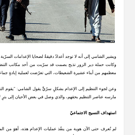
ويشير الشامي إلى أنه لا توجد أعدادٌ دقيقةٌ لضحايا الإعدامات السرّية
معظمهم من أبناء عشيرة الشعيطات، التي تعرّضت لعملية إبادةٍ جماعيةٍ 
وعن لجوء التنظيم إلى الإعدام بشكلٍ سرّيٍّ يقول الشامي: "يقوم التن
مارسه عناصر التنظيم بحقهم، والذي وصل في بعض الأحيان إلى بترٍ ل
استهداف النسيج الاجتماعيّ
لم تُعرف حتى الآن هوية من ينفّذ عمليات الإعدام هذه، أهوَ من ال