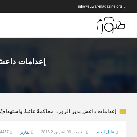
info@suwar-magazine.org
إعدامات داعش ب
إعدامات داعش بدير الزور.. محاكمةٌ غائبةٌ واستهدافٌ 
عادل العايد
الجمعة, 06 تشرين 2 2015
14437
تقارير