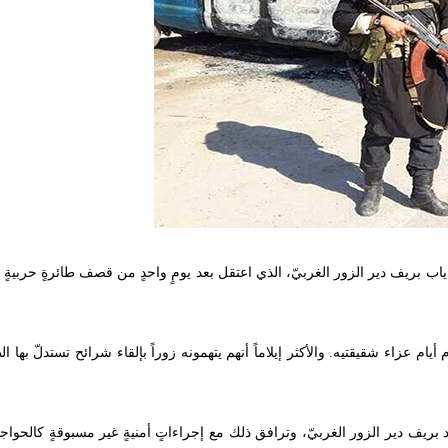
م (س)، 30 عاماً، من قرية حوايج ذياب بريف دير الزور الغربيّ، الذي اعتقل بعد يومٍ واحدٍ من قصف طائرةٍ حربية
م عزاء شقيقتيه. والأكثر إيلاماً أنهم يتهمونه زوراً بإلقاء شرائح تستدلّ بها ا
ريف دير الزور الغربيّ، وترافق ذلك مع إجراءاتٍ أمنيةٍ غير مسبوقةٍ كالحواج