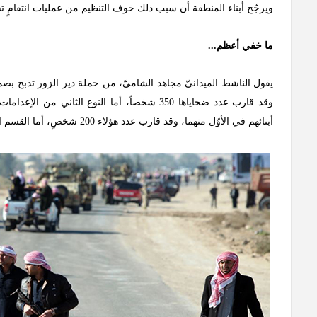
ويرجّح أبناء المنطقة أن سبب ذلك خوف التنظيم من عمليات انتقامٍ
ما خفي أعظم...
يقول الناشط الميدانيّ مجاهد الشاميّ، من حملة دير الزور تذبح بصمت:
وقد قارب عدد ضحاياها 350 شخصاً، أما النوع ال
أبنائهم في الأوّل منهما، وقد قارب عدد هؤلاء 200 شخصٍ، أما القسم الثاني فهم الذين لم يفصح التنظيم عن مصيرهم، ويبلغ عددهم 450 شخصاً".