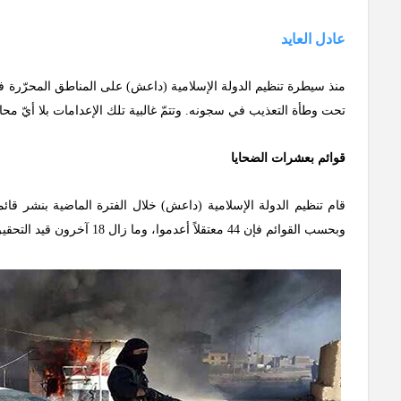
عادل العايد
منذ سيطرة تنظيم الدولة الإسلامية (داعش) على المناطق المحرّرة في دي
تحت وطأة التعذيب في سجونه. وتتمّ غالبية تلك الإعدامات بلا أيّ محاكم
قوائم بعشرات الضحايا
وبحسب القوائم فإن 44 معتقلاً أعدموا، وما زال 18 آخرون قيد التحقيق، وهناك 10 مجهولو المصير.