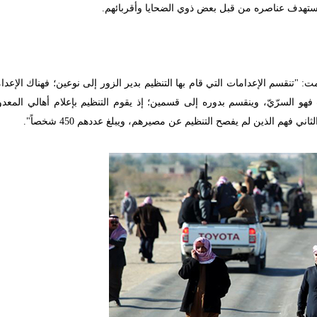
 تستهدف عناصره من قبل بعض ذوي الضحايا وأقربائهم.
 "تنقسم الإعدامات التي قام بها التنظيم بدير الزور إلى نوعين؛ فهناك الإعدام
ثاني من الإعدامات فهو السرّيّ، وينقسم بدوره إلى قسمين؛ إذ يقوم التنظيم بإعلام أهالي الم