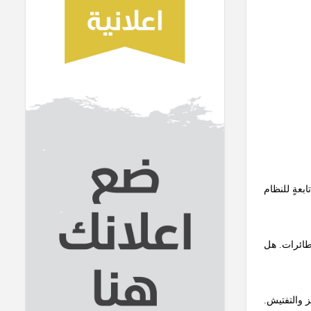
ٍ تابعةٍ للنظام
لطائرات. هل
ز والتفتيش.