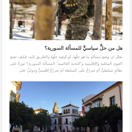
هل من حلٍّ سياسيٍّ للمسألة السورية؟
يقال إن وضع مسألةٍ ما هو حلّها، أو كيفية حلّها والطريق إليه، فكيف تضع
القوى المحلية والإقليمية و"النخبة العالمية" المسألة السورية؟ ثورةٌ على
نظامٍ تسلطيٍّ أم صراعٌ على السلطة أم صراعٌ إقليميٌّ ودوليٌّ على
النفوذ؟ حربٌ أهليةٌ أم حربٌ طائفية؟ نزاعٌ سنّيٌّ شيعيٌّ أم حرب سنّةٍ
على علويين وغيرهم من "تحالف الأقليات"، أم إرادة التوحش و"إدارة
التوحش" و"حربٌ على الإرهاب"؟