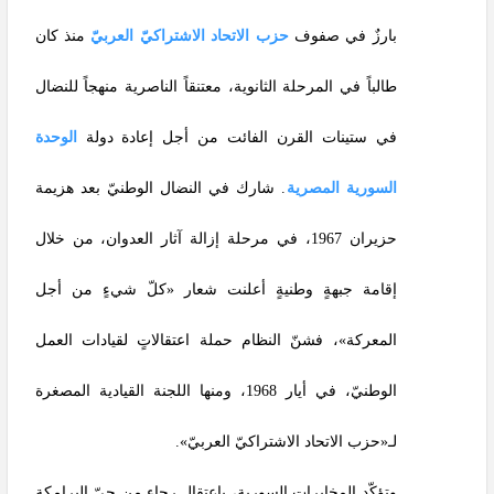
بارزٌ في صفوف
حزب الاتحاد الاشتراكيّ العربيّ
منذ كان
طالباً في المرحلة الثانوية، معتنقاً الناصرية منهجاً للنضال
في ستينات القرن الفائت من أجل إعادة دولة
الوحدة
السورية المصرية
. شارك في النضال الوطنيّ بعد هزيمة
حزيران 1967، في مرحلة إزالة آثار العدوان، من خلال
إقامة جبهةٍ وطنيةٍ أعلنت شعار «كلّ شيءٍ من أجل
المعركة»، فشنّ النظام حملة اعتقالاتٍ لقيادات العمل
الوطنيّ، في أيار 1968، ومنها اللجنة القيادية المصغرة
لـ«حزب الاتحاد الاشتراكيّ العربيّ».
وتؤكّد المخابرات السورية، باعتقال رجاء من حيّ البرامكة