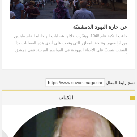
عن حارة اليهود الدمشقيّة
جاءت النكبة عام 1948، وهجّرت خلالها عصابات الهاجاناه الفلسطينيين
من أراضيهم. ونتيجة المجازر التي وقعت على أيدي هذه العصابات بدأ
الغضب ينصبّ على الأحياء اليهودية في العواصم العربية، ففي دمشق
أُحرق كنيسٌ وقُتل بعض أبناء الطائفة من قبل الغاضبين والحانقين لما
جرى بفلسطين وأبنائها.
نسخ رابط المقال
الكتاب