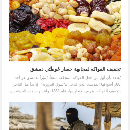
تجفيف الفواكه لمجابهة حصار غوطَتَي دمشق
يُعتقد بأن أوّل من جعل الفواكه المجفّفة منتجاً مُميّزاً لدمشق هو أحد
تجّار أسواقها القديمة، الذي يُدعى بـ"سوق البزورية". إذ بدأ هذا التاجر
بتجفيف الفواكه، بغرض الإتجار بها، عام 1882. وانتشرت هذه الحرفة بين
بعض العائلات الدمشقية، كعائلة "السليق" و"الزنبركجي" و"الغراوي"، منذ
ذلك الوقت.