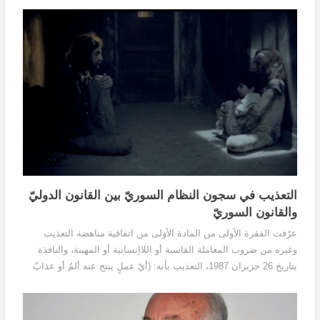
التعذيب في سجون النظام السوريّ بين القانون الدوليّ
والقانون السوريّ
عرّفت الفقرة الأولى من المادة الأولى من اتفاقية مناهضة التعذيب
وغيره من ضروب المعاملة القاسية أو اللاإنسانية أو المهينة، والنافذة
بتاريخ 26 حزيران 1987، التعذيب بأنه: (أيّ عملٍ ينتج عنه ألمٌ أو عذابٌ
شديدٌ، جسدياً كان أم عقلياً، يُلحق عمداً بشخصٍ ما بقصد الحصول من
هذا الشخص، أو من شخصٍ ثالثٍ، على معلوماتٍ أو على اعترافٍ