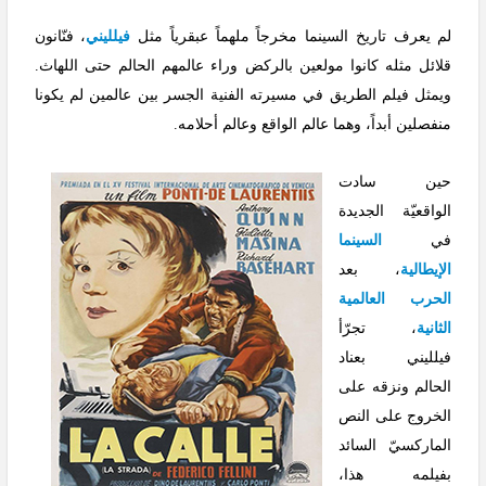
لم يعرف تاريخ السينما مخرجاً ملهماً عبقرياً مثل
فيلليني
، فنّانون
قلائل مثله كانوا مولعين بالركض وراء عالمهم الحالم حتى اللهاث.
ويمثل فيلم الطريق في مسيرته الفنية الجسر بين عالمين لم يكونا
منفصلين أبداً، وهما عالم الواقع وعالم أحلامه.
حين سادت
الواقعيّة الجديدة
في
السينما
الإيطالية
، بعد
الحرب العالمية
الثانية
، تجرّأ
فيلليني بعناد
الحالم ونزقه على
الخروج على النص
الماركسيّ السائد
بفيلمه هذا،