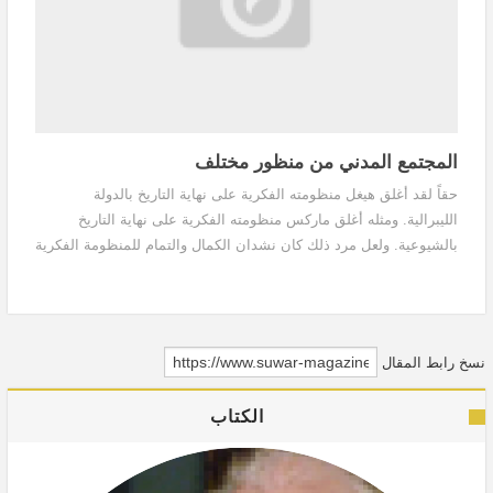
المجتمع المدني من منظور مختلف
حقاً لقد أغلق هيغل منظومته الفكرية على نهاية التاريخ بالدولة
الليبرالية. ومثله أغلق ماركس منظومته الفكرية على نهاية التاريخ
بالشيوعية. ولعل مرد ذلك كان نشدان الكمال والتمام للمنظومة الفكرية
ووفاء للمنهج، لا للتاريخ، على غرار المنظومة الكوسمولوجية النيوتنية،
التي أشاعت فكرة أن "الكون ساعة متقنة الصنع"، تسيره قوانين رياضية
نسخ رابط المقال
الكتاب