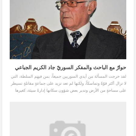
حوارٌ مع الباحث والمفكر السوريّ جاد الكريم الجباعي
لقد خرجت المسألة من أيدي السوريين جميعاً، بمن فيهم السلطة، التي
لا تزال أكثر قوّةً وتماسكاً، ولكنها لم تعد تزيد على جماعةٍ مقاتلةٍ تسيطر
على مساحةٍ من الأرض وتدير بعض شؤون سكانها إدارةً سيئة، كغيرها
من الجماعات المقاتلة، ومرتهنةً مثلها للقوى التي تمدّها بعناصر القوة
وتسيطر على قرارها، كلياً أو جزئياً.