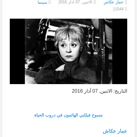
عمار عكاش
الاثنين, 07 آذار 2016
سينما
11544
التاريخ: الاثنين, 07 آذار 2016
مسوخ فيللني الهائمون في دروب الحياة
عمار عكاش