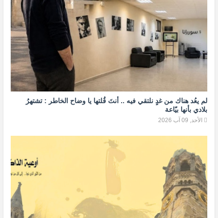
لم يعُد هناك من غدٍ نلتقي فيه .. أنتَ قُلتها يا وضاح الخاطر : تشتهرُ
بلادي بأنها بيّاعة
الأحد, 09 آب 2026