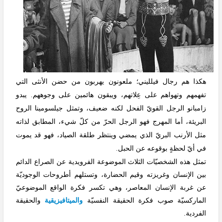
هكذا هم رجال فيلليني؛ ملعونون يهربون من حضن الأنثى التي
تفهمهم وتهواهم على عِلاتهم، ويبقون هائمين على وجوههم. يبدو
زامبانو الرجل القويّ الفحل لكنه ضعيف، وتمثل جيلسومينا الروح
البريئة، أما المهرج فهو الرجل الحرّ من كلّ شيء، المطابق لذاته
مثل الأرنب البريّ الذي يمضي وينتظر طلقة الصياد، فهو قد يموت
في أيّ لحظةٍ بوقوعه عن الحبل.
تمثل هذه الشخصيّات الثلاث الموضوعة الفرويدية عن الصراع الدائم
بين الإنسان وغريزته وقيم الحضارة، وتستلهم أطروحات الوجوديّة
عن غربة الإنسان المعاصر، وهي تكسر فكرة الواقع الموضوعيّ
الماركسيّة صوب فكرة الحقيقة النفسيّة
والميتافيزيقية
والحقيقة
الفردية.