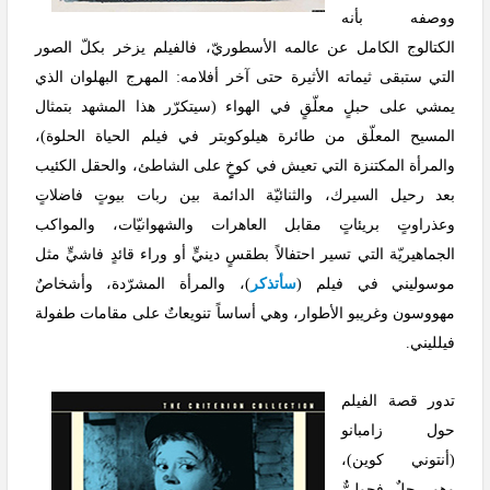
ووصفه بأنه
الكتالوج الكامل عن عالمه الأسطوريّ، فالفيلم يزخر بكلّ الصور
التي ستبقى ثيماته الأثيرة حتى آخر أفلامه: المهرج البهلوان الذي
يمشي على حبلٍ معلّقٍ في الهواء (سيتكرّر هذا المشهد بتمثال
المسيح المعلّق من طائرة هيلوكوبتر في فيلم الحياة الحلوة)،
والمرأة المكتنزة التي تعيش في كوخٍٍ على الشاطئ، والحقل الكئيب
بعد رحيل السيرك، والثنائيّة الدائمة بين ربات بيوتٍ فاضلاتٍ
وعذراوتٍ بريئاتٍ مقابل العاهرات والشهوانيّات، والمواكب
الجماهيريّة التي تسير احتفالاً بطقسٍ دينيٍّ أو وراء قائدٍ فاشيٍّ مثل
موسوليني في فيلم (
سأتذكر
)، والمرأة المشرّدة، وأشخاصٌ
مهووسون وغريبو الأطوار، وهي أساساً تنويعاتٌ على مقامات طفولة
فيلليني.
تدور قصة الفيلم
حول زامبانو
(أنتوني كوين)،
وهو رجلٌ فحوليٌّ