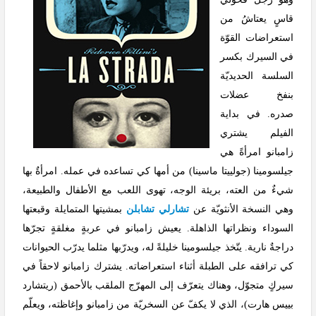
قاسٍ يعتاشُ من
استعراضات القوّة
في السيرك بكسر
السلسة الحديديّة
بنفخ عضلات
صدره. في بداية
الفيلم يشتري
زامبانو امرأةً هي
جيلسومينا (جولييتا ماسينا) من أمها كي تساعده في عمله. امرأةٌ بها
شيءٌ من العته، بريئة الوجه، تهوى اللعب مع الأطفال والطبيعة،
وهي النسخة الأنثويّة عن
تشارلي تشابلن
بمشيتها المتمايلة وقبعتها
السوداء ونظراتها الذاهلة. يعيش زامبانو في عربةٍ مغلقةٍ تجرّها
دراجةٌ نارية. يتّخذ جيلسومينا خليلةً له، ويدرّبها مثلما يدرّب الحيوانات
كي ترافقه على الطبلة أثناء استعراضاته. يشترك زامبانو لاحقاً في
سيركٍ متجوّل، وهناك يتعرّف إلى المهرّج الملقب بالأحمق (ريتشارد
بييس هارت)، الذي لا يكفّ عن السخريّة من زامبانو وإغاظته، ويعلّم