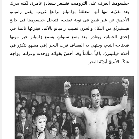
جيلسومينا العزف على الترومبت فتشعر بسعادةٍ غامرة، لكنه يدرك
بعد تقرّبه منها أنها متعلقةٌ بزامبانو برابطٍ غريب. يقتل زامبانو
الأحمقَ عن غير قصدٍ في نوبة غضب، فتدخل جيلسومينا في حالةٍ
هيستيريّةٍ من البكاء والحزن تصيب زامبانو بالألم، فيتركها نائمةً في
إحدى الجنباتِ ويغادر. بعد بضع سنواتٍ يسمع زامبانو خبر موتها
فيجتاحه الندم، وينتهي به المطاف قرب البحر (في مشهدٍ يتكرّر في
أفلام فيلليني)، باكياً متألماً وقد أحسّ بخوائه ووحدته وعزلته، يواجه
شكّه الأبديّ أبديّةَ البحر.