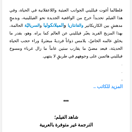
فلطالما أغوت فيلليني الجوانب العبثية واللاعقلانية في الحياة، وفي
هذا الفيلم تحديداً خرج من الواقعية الجديدة نحو الفيللينية، وبدمجٍٍ
و
الميلانكوليا
مدهشٍ بين الكاريكاتير
والفانتازيا
و
السرياليّة
الحالمة،
بهذا المزيج الفريد يعبّر فيلليني عن العالم كما يراه. وهو، بقدر ما
يخلق عالمه الخاصّ، يلامس ذواتاً فرديةً مبعثرةً وراء حجب الحياة
الحديثة، فبعد مضيّ ما يقارب ستين عاماً ما زال غرباء ومسوخ
فيلليني هائمين على وجوههم في طريقٍ لا ينتهي.
.
.
.
المزيد للكاتب ..
***
شاهد الفيلم؛
الترجمة غير متوفرة بالعربية