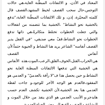
المعتاد في الأذن، و الالتفاتات المبطّنة الغاية،هي حالات
التوجس،حال سحب القصف لخيط المشهد،القصف قال
كلمته المحيّرة، إذن، و تلك الالتفاتات المبطّنة الغاية،”تدفع
بالخشية نحو النشاط” ،الخشية بما تتضمنه من انفعالات
والتي جعلت الخطوات تختلط متكاثرةً،هي ذاتها تدفع
الخطوات نحو النشاط،قفْ معي صديقي، “في القفل يدير
القصف أنفاسه” الشاعر يريد هنا النشاط و الحيوية حتماً،لأن
أنفاس القصف
هي:الخراب،القتل،الخوف،القلق،الرعب،الموت،هذه الأنفاس
هي الخشية التي تدفعها الالتفاتات المبطنة الغاية نحو
النشاط،و حين يحصل هذا ف”لا رأفة بالعدميّ” و العدمي هو
المفقود،فالعدم هو الوجه الآخر للوجود،و جاءت لفظة
العدمي هنا بعد الخشية،لأن الخشية تكشف العدم حسب
هايدجر،و الأديب العدمي هو الذي ينفذ من خلال الموت و
البشاعة و العنف و القبح إلى معنى الحياة العدمية.