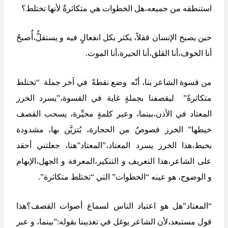
استنطقه من جميعه،هل الخطوات هي متكاثرةٌ لأنها تختلط؟
حين يصبح الإنسان قفلاً، يكثر بكل انفعالٍ فيه و يستقلُّ،أُصبحُ
أنا الخوف،أنا القلق،أنا الحيرة،أنا الموت.
من قسوة الشاعر بنا، أنّه وضع نقطةً في آخر جملة “تختلط
متكاثرةً” ليقصفنا بجملةٍ غاية في القسوة،”يسرد الخرز
المعتاد في الأذن،بينما، وعبر كلمةٍ محيِّرة، يسحب القصف
خيطها” الخرز فصوصٌ من الحجارة، يُتزيَّن بها، مشدودة
بخيط،هذا الخرز يسرد المعتاد،”المعتاد”هنا، جعلتني أحقد
على الشاعر،هذا التعريف و التنكير،المعرفة و الجهل،الإبهام
و الوضوح، هو عينه “الخطوات” التي “تختلط متكاثرة”.
“المعتاد”هل هو اعتياد الناس لسماع أصوات القصف؟هذا
قول مستبعد،لأن الشاعر يوغل في تعذيبنا بقوله:”بينما، و عبر