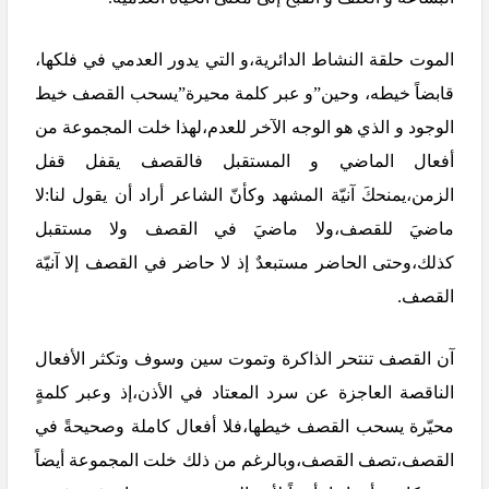
الموت حلقة النشاط الدائرية،و التي يدور العدمي في فلكها،
قابضاً خيطه، وحين”و عبر كلمة محيرة”يسحب القصف خيط
الوجود و الذي هو الوجه الآخر للعدم،لهذا خلت المجموعة من
أفعال الماضي و المستقبل فالقصف يقفل قفل
الزمن،يمنحكَ آنيّة المشهد وكأنّ الشاعر أراد أن يقول لنا:لا
ماضيَ للقصف،ولا ماضيَ في القصف ولا مستقبل
كذلك،وحتى الحاضر مستبعدٌ إذ لا حاضر في القصف إلا آنيّة
القصف.
آن القصف تنتحر الذاكرة وتموت سين وسوف وتكثر الأفعال
الناقصة العاجزة عن سرد المعتاد في الأذن،إذ وعبر كلمةٍ
محيّرة يسحب القصف خيطها،فلا أفعال كاملة وصحيحةً في
القصف،تصف القصف،وبالرغم من ذلك خلت المجموعة أيضاً