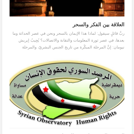
العلاقة بين الفكر والسحر
ربَّ قائلٍ سيقول: لماذا هذا الإيمان بالسحر ونحن في عصر الحداثة وما
بعدها، في عصر ثورة المعلومات والتقانة والاتصالات؟ يُجِيبُ إيريش
نيومان: إنَّ المرحلة المبكّرة من تاريخ الجنس البشريّ، والمرحلة
الأمومية، ليسا كينونةً آثاريةً أو تاريخية، بل حقائق نفسية ما زالت قوّتهما
المصيرية حيةً تعيشُ في نفس الإنسان الحاضر.