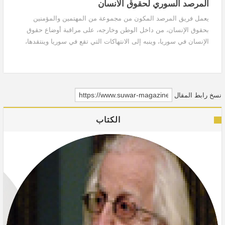
المرصد السوري لحقوق الانسان
يعمل فريق المرصد المكون من مجموعة من المهتمين والمؤمنين
بحقوق الإنسان، من داخل الوطن وخارجه، على مراقبة أوضاع حقوق
الإنسان في سوريا، وينبه إلى الانتهاكات التي تقع في سوريا وينتقدها،
كما ان المرصد يصدر التقارير، وينشرها ويعممها على نطاق حقوقي
وإعلامي واسع
نسخ رابط المقال
الكتاب