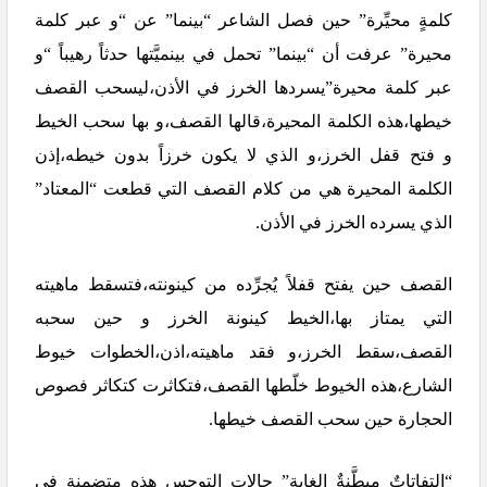
كلمةٍ محيِّرة” حين فصل الشاعر “بينما” عن “و عبر كلمة
محيرة” عرفت أن “بينما” تحمل في بينميَّتها حدثاً رهيباً “و
عبر كلمة محيرة”يسردها الخرز في الأذن،ليسحب القصف
خيطها،هذه الكلمة المحيرة،قالها القصف،و بها سحب الخيط
و فتح قفل الخرز،و الذي لا يكون خرزاً بدون خيطه،إذن
الكلمة المحيرة هي من كلام القصف التي قطعت “المعتاد”
الذي يسرده الخرز في الأذن.
القصف حين يفتح قفلاً يُجرِّده من كينونته،فتسقط ماهيته
التي يمتاز بها،الخيط كينونة الخرز و حين سحبه
القصف،سقط الخرز،و فقد ماهيته،اذن،الخطوات خيوط
الشارع،هذه الخيوط خلّطها القصف،فتكاثرت كتكاثر فصوص
الحجارة حين سحب القصف خيطها.
“التفاتاتٌ مبطَّنةٌ الغاية” حالات التوجس هذه متضمنة في