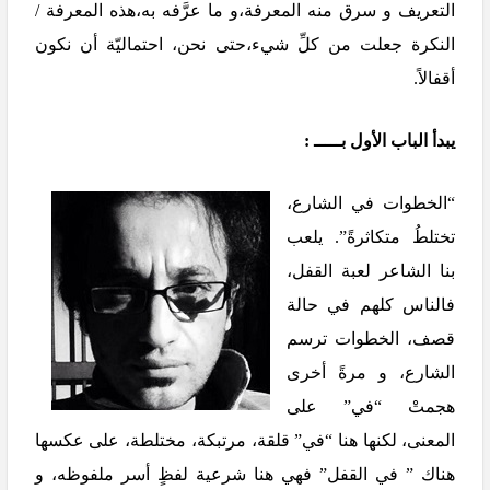
التعريف و سرق منه المعرفة،و ما عرَّفه به،هذه المعرفة /
النكرة جعلت من كلِّ شيء،حتى نحن، احتماليّة أن نكون
أقفالاً.
يبدأ الباب الأول بـــــ :
“الخطوات في الشارع،
تختلطُ متكاثرةً”. يلعب
بنا الشاعر لعبة القفل،
فالناس كلهم في حالة
قصف، الخطوات ترسم
الشارع، و مرةً أخرى
هجمتْ “في” على
المعنى، لكنها هنا “في” قلقة، مرتبكة، مختلطة، على عكسها
هناك ” في القفل” فهي هنا شرعية لفظٍ أسر ملفوظه، و