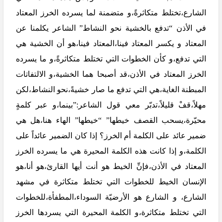
الشارع،تختلط متكاثرةً،و متضمنة لما يسرده الخرز المعتاد
في الأذن “تدفع بالخشية نحو النشاط” الشاعر يكلمنا عن
المعتاد و يكسر المعتاد فينا،المعتاد فينا،هو أن الخشية هي
التي تدفع،و كأن الخطوات التي تختلط متكاثرةً،و ما يسرده
الخرز المعتاد في الأذن،قد أصبحا هما الخشية،و الالتفاتات
المبطنة الغاية،هي التي تدفع ما صار خشيةً،نحو النشاط،لكن
مهلاً،قفْ قليلاً،تدبّر معي قول الشاعر:”بينما،و عبر كلمةٍ
محيّرة،يسحب القصف خيطها” “خيطها” الهاء هنا،هل هي
ضمير عائد على الكلمة أم الخرز؟ إذا كان الضمير عائداً على
الكلمة،و إذا كانت هذه الكلمة المحيرة هي ما يسرده الخرز
المعتاد في الأذن،فإنِّ الخيط هو أنت أيها القارئ،هو أنا،هو
الإنسان الخيط للخطوات التي تختلط متكاثرة في مشهد
الشارع، و الشارع هو الأرضيّة السوداء،المطفأة،للخطوات
التي تختلط متكاثرة،و الكلمة المحيرة التي يسردها الخرز