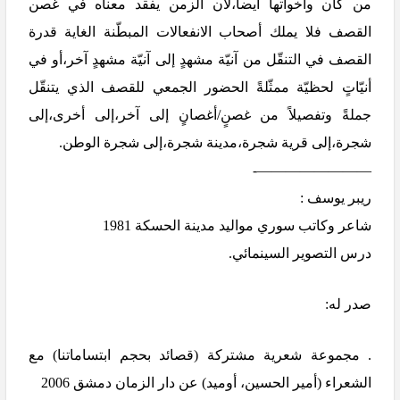
من كان وأخواتها أيضاً،لأن الزمن يفقد معناه في غصن
القصف فلا يملك أصحاب الانفعالات المبطّنة الغاية قدرة
القصف في التنقّل من آنيّة مشهدٍ إلى آنيّة مشهدٍ آخر،أو في
أنيّاتٍ لحظيّة ممثّلةً الحضور الجمعي للقصف الذي يتنقّل
جملةً وتفصيلاً من غصنٍ/أغصانٍ إلى آخر،إلى أخرى،إلى
شجرة،إلى قرية شجرة،مدينة شجرة،إلى شجرة الوطن.
————————-
ريبر يوسف :
شاعر وكاتب سوري مواليد مدينة الحسكة 1981
درس التصوير السينمائي.
صدر له:
. مجموعة شعرية مشتركة (قصائد بحجم ابتساماتنا) مع
الشعراء (أمير الحسين، أوميد) عن دار الزمان دمشق 2006