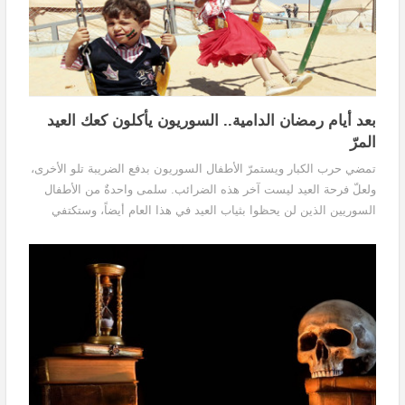
بعد أيام رمضان الدامية.. السوريون يأكلون كعك العيد
المرّ
تمضي حرب الكبار ويستمرّ الأطفال السوريون بدفع الضريبة تلو الأخرى،
ولعلّ فرحة العيد ليست آخر هذه الضرائب. سلمى واحدةٌ من الأطفال
السوريين الذين لن يحظوا بثياب العيد في هذا العام أيضاً، وستكتفي
بقبلات أمها ومزيدٍ من اللعِب. فعلى سلمى أن تدرك، في سنٍّ مبكرةٍ، أن
والديها لا يملكان المال لشراء الثياب.