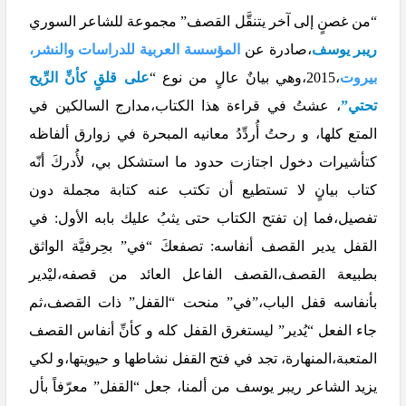
“من غصنٍ إلى آخر يتنقَّل القصف” مجموعة للشاعر السوري
ريبر يوسف
،صادرة عن
المؤسسة العربية للدراسات والنشر،
بيروت
،2015،وهي بيانٌ عالٍ من نوع “
على قلقٍ كأنِّ الرِّيح
تحتي”
، عشتُ في قراءة هذا الكتاب،مدارج السالكين في
المتع كلها، و رحتُ أُردِّدُ معانيه المبحرة في زوارق ألفاظه
كتأشيرات دخول اجتازت حدود ما استشكل بي، لأُدركَ أنّه
كتاب بيانٍ لا تستطيع أن تكتب عنه كتابة مجملة دون
تفصيل،فما إن تفتح الكتاب حتى يثبُ عليك بابه الأول: في
القفل يدير القصف أنفاسه: تصفعكَ “في” بحِرفيَّة الواثق
بطبيعة القصف،القصف الفاعل العائد من قصفه،ليْدير
بأنفاسه قفل الباب،”في” منحت “القفل” ذات القصف،ثم
جاء الفعل “يُدير” ليستغرق القفل كله و كأنِّ أنفاس القصف
المتعبة،المنهارة، تجد في فتح القفل نشاطها و حيويتها،و لكي
يزيد الشاعر ريبر يوسف من ألمنا، جعل “القفل” معرّفاً بأل