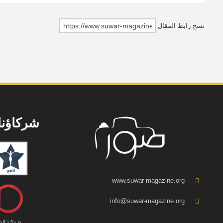
الحرّية، هو رجل بلا شائبة، هل ثمّة رجل بلا شائبة؟
مع الاحتفاظ با
نعم، هو عبد العزيز الخيّر.
نسخ رابط المقال
شركاؤنا
www.suwar-magazine.org
info@suwar-magazine.org