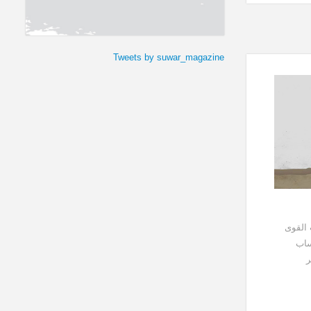
Tweets by suwar_magazine
 القوى
ساب
ر
 على
 بأسره