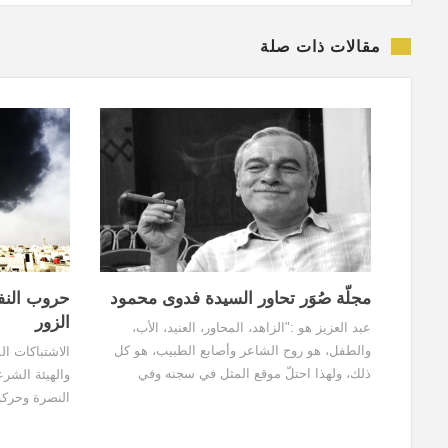
مقالات ذات صلة
مجلّة صُوَر تحاور السيدة فدوى محمود
حروب النفط
الزور
عبد العزيز هو :"الزاهد، المحاور، العنيد، الأب،
والطفل، هو روح الشاعر وأصابع الطبيب، هو كل
ذلك، ولهذا احتلّ موقع المثل في سجنه وفي
والهيئة الشر
حرّيته، والناس كل الناس تحتاج إلى قوّة مَثل، إلى
النصرة وحركة
روح الأب ووعد الفتى، وكان في سجنه وحرّيته روح
الصغيرة أدت
الأب ووعد الفتى، ولذلك يفتقده الرفاق كما تفتقده
إلى التخلي ع