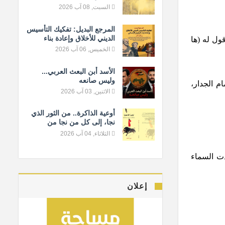
السبت, 08 آب 2026
المرجع البديل: تفكيك التأسيس
الديني للأخلاق وإعادة بناء
قول له (ها
المعيار الإنساني
الخميس, 06 آب 2026
الأسد أبن البعث العربي...
وليس صانعه
م الجدار،
الاثنين, 03 آب 2026
أوعية الذاكرة.. من الثور الذي
نجا، إلى كل من نجا من
النسيان
الثلاثاء, 04 آب 2026
دت السماء
إعلان