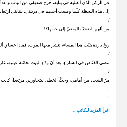
في الركن الذي أعتليه في بناية، خرج صديقي من الباب واعداً 
إلى هذه اللحظة كلّما وضعت أحدهم في دريئتي، ينتابني ارتع
/
من ألهم الضحيّة المضيّ إلى حتفها؟!
ريحٌ باردة هبّت هذا المساء، تنشر معها الموت، فماذا عساي أ
/
مضى القنّاص في الشارع، بعد أنّ ودّع البيت بخائنة عينيه، غا
/
مرّ الشحاذ من أمامي، وحثَّ الخطى ليتجاوزني مرتعداً، كانت 
.
.
.
اقرأ المزيد للكاتب ..