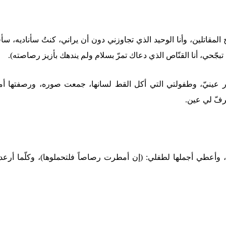
 المقاتلين، وأنا الوحيد الذي تجاوزني دون أن يراني، كنتُ سأناديه، سأ
 تبجّحي، أنا القنّاص الذي دعاك تمرّ بسلام ولم يندهك بأزيز رصاصته).
ر عينيّ، وطفولتي التي أكل القط لسانها، جمعت صوره، ورصفتها أما
رفّ لي عين.
، وأعطي أجملها لطفلي: (إن أمطرت رصاصاً فلتحملوها)، وكلّما أرع