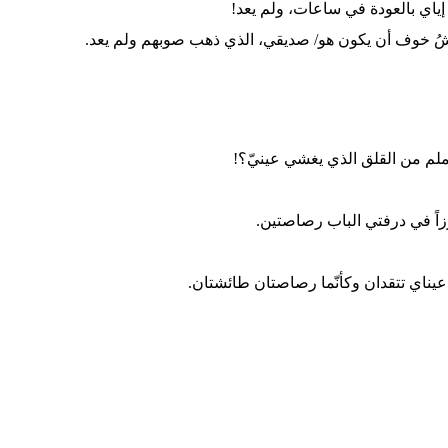
إياي بالعودة في ساعات، ولم يعد!
اشُ خوف أن يكون هو/ صديقي، الذي ذهب صوبهم ولم يعد.
لملم من القلق الذي يغشي عينيّ؟!
رزاً في درفتي الباب رصاصتين.
عيناي تتقدان وكأنّما رصاصتان طائشتان.