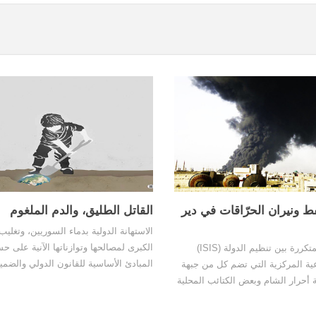
 ونيران الحرّاقات في دير
القاتل الطليق، والدم الملغوم
الاستهانة الدولية بدماء السوريين، وتغليب
الكبرى لمصالحها وتوازناتها الآنية على ح
الاشتباكات المتكررة بين تنظيم الدولة (ISIS)
المبادئ الأساسية للقانون الدولي والضمي
عية المركزية التي تضم كل من جبهة
الإنساني، سيكون له عواقب وخيمة ليس
 أحرار الشام وبعض الكتائب المحلية
سوريا والسوريين فحسب، بل على العالم
 إلى إضعاف نفوذ جوجو مما اضطره
ن حقل كونيكو لصالح جبهة النصرة