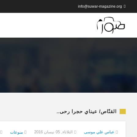
info@suwar-magazine.org
القنّاص/ عيناي حجرا رحى..
عباس علي موسى
الثلاثاء, 05 نيسان 2016
منوعات