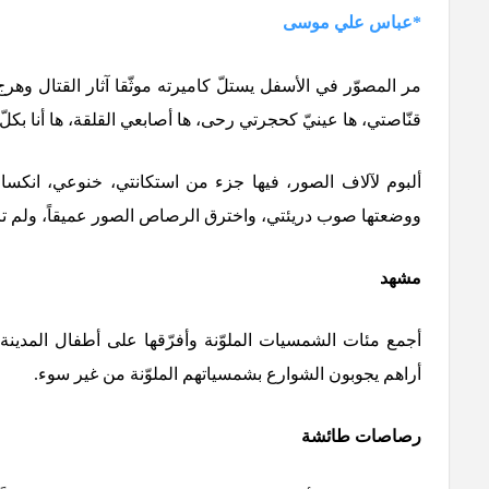
*عباس علي موسى
مر المصوّر في الأسفل يستلّ كاميرته موثّقا آثار القتال وهرج
قنّاصتي، ها عينيّ كحجرتي رحى، ها أصابعي القلقة، ها أنا بكلّ
ألبوم لآلاف الصور، فيها جزء من استكانتي، خنوعي، انكسا
ووضعتها صوب دريئتي، واخترق الرصاص الصور عميقاً، ولم ت
مشهد
أجمع مئات الشمسيات الملوّنة وأفرّقها على أطفال المدينة
أراهم يجوبون الشوارع بشمسياتهم الملوّنة من غير سوء.
رصاصات طائشة