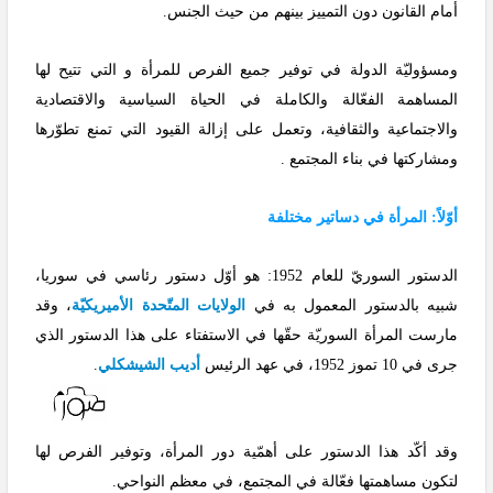
أمام القانون دون التمييز بينهم من حيث الجنس.
ومسؤوليّة الدولة في توفير جميع الفرص للمرأة و التي تتيح لها
المساهمة الفعّالة والكاملة في الحياة السياسية والاقتصادية
والاجتماعية والثقافية، وتعمل على إزالة القيود التي تمنع تطوّرها
ومشاركتها في بناء المجتمع .
أوّلاً: المرأة في دساتير مختلفة
الدستور السوريّ للعام 1952: هو أوّل دستور رئاسي في سوريا،
شبيه بالدستور المعمول به في
الولايات المتّحدة الأميريكيّة
، وقد
مارست المرأة السوريّة حقّها في الاستفتاء على هذا الدستور الذي
جرى في 10 تموز 1952، في عهد الرئيس
أديب الشيشكلي
.
وقد أكّد هذا الدستور على أهمّية دور المرأة، وتوفير الفرص لها
لتكون مساهمتها فعّالة في المجتمع، في معظم النواحي.