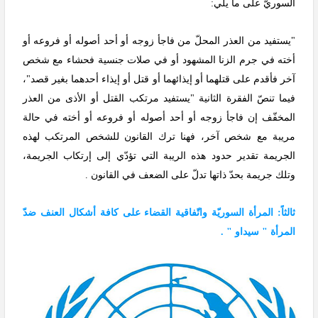
السوريّ على ما يلي:
"يستفيد من العذر المحلّ من فاجأ زوجه أو أحد أصوله أو فروعه أو
أخته في جرم الزنا المشهود أو في صلات جنسية فحشاء مع شخص
آخر فأقدم على قتلهما أو إيذائهما أو قتل أو إيذاء أحدهما بغير قصد"،
فيما تنصّ الفقرة الثانية "يستفيد مرتكب القتل أو الأذى من العذر
المخفّف إن فاجأ زوجه أو أحد أصوله أو فروعه أو أخته في حالة
مريبة مع شخص آخر، فهنا ترك القانون للشخص المرتكب لهذه
الجريمة تقدير حدود هذه الريبة التي تؤدّي إلى إرتكاب الجريمة،
وتلك جريمة بحدّ ذاتها تدلّ على الضعف في القانون .
ثالثاً: المرأة السوريّة واتّفاقية القضاء على كافة أشكال العنف ضدّ
المرأة " سيداو " .