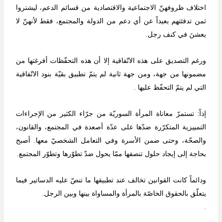
اختلاف ظروفهنّ الاجتماعية والاقتصادية من قسائم الدعم، ليشتروا
ثمن تدفئتهم بعيداً عن أي دعم من الدولة والمجتمع، فقط لأنهنّ لا
يعشنَ في كنف رجل.
ورغم التصديق على هذه الاتّفاقية إلا أن هذه التحفّظات أفرغتها من
مضمونها من جهة، ومن جهة ثانية لم يتمّ تطبيق بقيّة بنود الاتّفاقية
التي لم يتمّ التحفّظ عليها .
إذاً: تستمرّ معاناة المرأة السوريّة من جرّاء الكثير من الإجراءات
التمييزية المتكرّرة ضدّها على عدّة أصعدة في المجتمع، والقانون،
والصحّة، وحتى ضمن الأسرة وفي التعامل الشخصيّ معها. أصبح
بحاجة إلى إيجاد حلول تنصفها ممّا يحول ضدّ تطوّرها وتطوّر المجتمع.
ودائماً كانت القوانين تخالف عند تطبيقها ما تنصّ عليه الدساتير فيما
يتعلّق بالحقوق الخاصّة بالمرأة والمساواة بينها وبين الرجل.
.
.