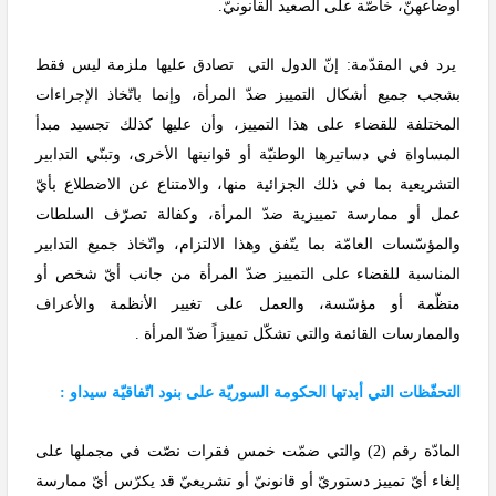
أوضاعهنّ، خاصّة على الصعيد القانونيّ.
يرد في المقدّمة: إنّ الدول التي تصادق عليها ملزمة ليس فقط
بشجب جميع أشكال التمييز ضدّ المرأة، وإنما باتّخاذ الإجراءات
المختلفة للقضاء على هذا التمييز، وأن عليها كذلك تجسيد مبدأ
المساواة في دساتيرها الوطنيّة أو قوانينها الأخرى، وتبنّي التدابير
التشريعية بما في ذلك الجزائية منها، والامتناع عن الاضطلاع بأيّ
عمل أو ممارسة تمييزية ضدّ المرأة، وكفالة تصرّف السلطات
والمؤسّسات العامّة بما يتّفق وهذا الالتزام، واتّخاذ جميع التدابير
المناسبة للقضاء على التمييز ضدّ المرأة من جانب أيّ شخص أو
منظّمة أو مؤسّسة، والعمل على تغيير الأنظمة والأعراف
والممارسات القائمة والتي تشكّل تمييزاً ضدّ المرأة .
التحفّظات التي أبدتها الحكومة السوريّة على بنود اتّفاقيّة سيداو :
المادّة رقم (2) والتي ضمّت خمس فقرات نصّت في مجملها على
إلغاء أيّ تمييز دستوريّ أو قانونيّ أو تشريعيّ قد يكرّس أيّ ممارسة