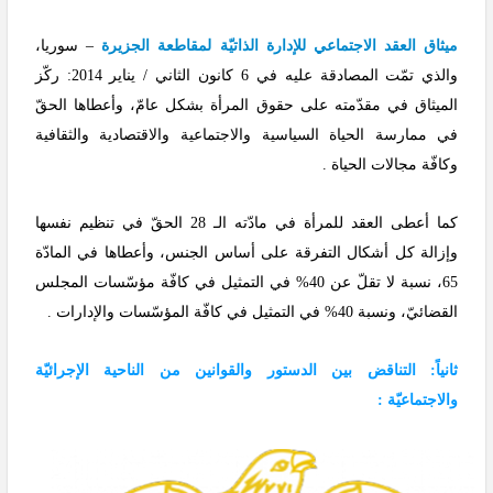
ميثاق العقد الاجتماعي للإدارة الذاتيّة لمقاطعة الجزيرة
– سوريا،
والذي تمّت المصادقة عليه في 6 كانون الثاني / يناير 2014: ركّز
الميثاق في مقدّمته على حقوق المرأة بشكل عامّ، وأعطاها الحقّ
في ممارسة الحياة السياسية والاجتماعية والاقتصادية والثقافية
وكافّة مجالات الحياة .
كما أعطى العقد للمرأة في مادّته الـ 28 الحقّ في تنظيم نفسها
وإزالة كل أشكال التفرقة على أساس الجنس، وأعطاها في المادّة
65، نسبة لا تقلّ عن 40% في التمثيل في كافّة مؤسّسات المجلس
القضائيّ، ونسبة 40% في التمثيل في كافّة المؤسّسات والإدارات .
ثانياً: التناقض بين الدستور والقوانين من الناحية الإجرائيّة
والاجتماعيّة :