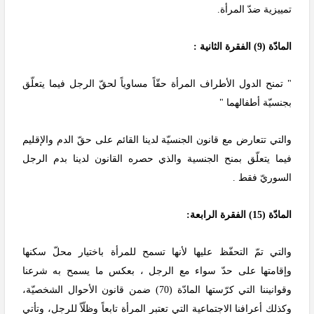
تمييزية ضدّ المرأة.
المادّة (9) الفقرة الثانية :
" تمنح الدول الأطراف المرأة حقّاً مساوياً لحقّ الرجل فيما يتعلّق
بجنسيّة أطفالهما "
والتي تتعارض مع قانون الجنسيّة لدينا القائم على حقّ الدم والإقليم
فيما يتعلّق بمنح الجنسية والذي حصره القانون لدينا بدم الرجل
السوريّ فقط .
المادّة (15) الفقرة الرابعة:
والتي تمّ التحفّظ عليها لأنها تسمح للمرأة باختيار محلّ سكنها
وإقامتها على حدّ سواء مع الرجل ، بعكس ما يسمح به شرعنا
وقوانيننا التي كرّستها المادّة (70) ضمن قانون الأحوال الشخصيّة،
وكذلك أعرافنا الاجتماعية التي تعتبر المرأة تابعاً وظلّاً للرجل، وتأتي