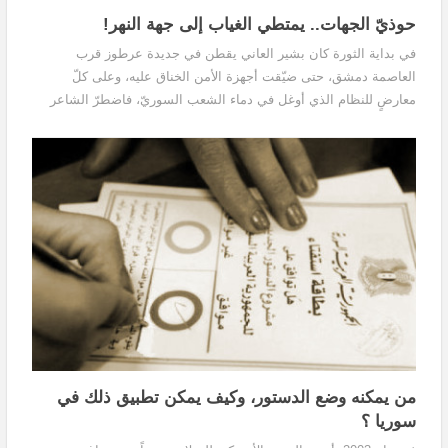
حوذيّ الجهات.. يمتطي الغياب إلى جهة النهر!
في بداية الثورة كان بشير العاني يقطن في جديدة عرطوز قرب
العاصمة دمشق، حتى ضيّقت أجهزة الأمن الخناق عليه، وعلى كلّ
معارضٍ للنظام الذي أوغل في دماء الشعب السوريّ، فاضطرّ الشاعر
إلى الاختفاء مدّةً ثم الهروب إلى مسقط رأسه في دير الزور بعد وفاة
زوجته بمرضٍ عضالٍ وسوء الحال في دمشق.
من يمكنه وضع الدستور، وكيف يمكن تطبيق ذلك في
سوريا ؟