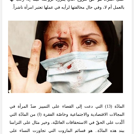
بالعمل أم لا، وفي حال مخالفتها لرأيه في عملها تعتبر امرأة ناشزاً.
المادّة (13) التي دعت إلى القضاء على التمييز ضدّ المرأة في
المجالات الاقتصادية والاجتماعية وخاصّة الفقرة (ا) من المادّة التي
أكّدت على الحقّ في الاستحقاقات العائليّة، وخير مثال على التزامنا
ببند هذه المادّة.. هو قسائم المازوت التي تجاوزت النساء على