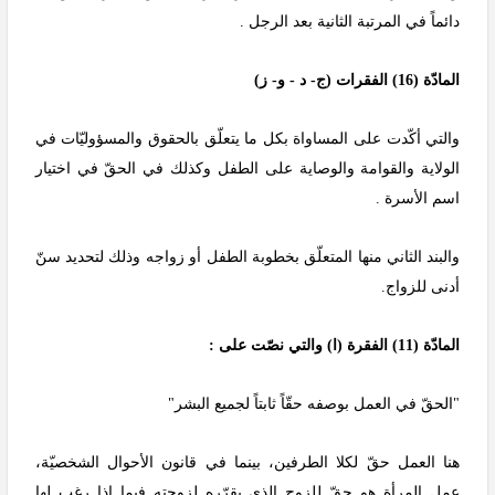
دائماً في المرتبة الثانية بعد الرجل .
المادّة (16) الفقرات (ج- د - و- ز)
والتي أكّدت على المساواة بكل ما يتعلّق بالحقوق والمسؤوليّات في
الولاية والقوامة والوصاية على الطفل وكذلك في الحقّ في اختيار
اسم الأسرة .
والبند الثاني منها المتعلّق بخطوبة الطفل أو زواجه وذلك لتحديد سنّ
أدنى للزواج.
المادّة (11) الفقرة (ا) والتي نصّت على :
"الحقّ في العمل بوصفه حقّاً ثابتاً لجميع البشر"
هنا العمل حقّ لكلا الطرفين، بينما في قانون الأحوال الشخصيّة،
عمل المرأة هو حقّ للزوج الذي يقرّره لزوجته فيما إذا رغب لها