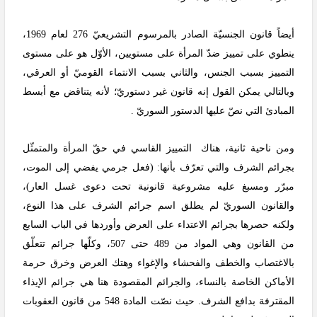
أيضاً قانون الجنسيّة الصادر بالمرسوم التشريعيّ 276 لعام 1969،
ينطوي على تمييز ضدّ المرأة على مستويين، الأوّل هو على مستوى
التمييز بسبب الجنس، والثاني بسبب الانتماء القوميّ أو العرقي،
وبالتالي يمكن القول إنه قانون غير دستوريّ؛ لأنه يتناقض مع أبسط
المبادئ التي نصّ عليها الدستور السوريّ .
ومن ناحية ثانية، هناك التمييز القاسي في حقّ المرأة والمتمثّل
بجرائم الشرف والتي تعرّف بأنها: (فعل جرمي يفضي إلى الموت،
مبرّر ومسبغ عليه مشروعية قانونية تحت دعوى غسل العار)،
والقانون السوريّ لم يطلق اسم جرائم الشرف على هذا النوع،
ولكنه حصرها بجرائم الاعتداء على العرض وأوردها في الباب السابع
من القانون وهي المواد من 489 حتى 507، وكلّها جرائم تتعلّق
بالاغتصاب والخطف والفحشاء والإغواء وهتك العرض وخرق حرمة
الأماكن الخاصة بالنساء، والجرائم المقصودة هنا هي جرائم الإيذاء
المقترفة بدافع الشرف. حيث نصّت المادة 548 من قانون العقوبات