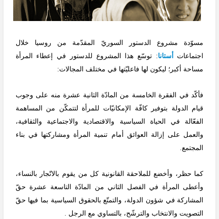
مسوّدة مشروع الدستور السوريّ المقدّمة من روسيا خلال
اجتماعات
أستانا
: توسّع هذا المشروع للدستور في إعطاء المرأة
مساحة أكبر؛ ليكون لها فاعليّتها في مختلف المجالات:
فأكّد في الفقرة الخامسة من المادّة الثانية عشرة منه على وجوب
قيام الدولة بتوفير كافّة الإمكانيّات للمرأة لتتمكّن من المساهمة
الفعّالة في الحياة السياسية والاقتصادية والاجتماعية والثقافية،
والعمل على إزالة العوائق أمام تنمية المرأة ومشاركتها في بناء
المجتمع.
كما حظر، وأخضع للملاحقة القانونية كل من يقوم بالاتّجار بالنساء،
وأعطى المرأة في الفصل الثاني من المادّة التاسعة عشرة حقّ
المشاركة في شؤون الدولة، والتمتّع بالحقوق السياسية بما فيها حقّ
التصويت والانتخاب والترشّح، بالتساوي مع الرجل .