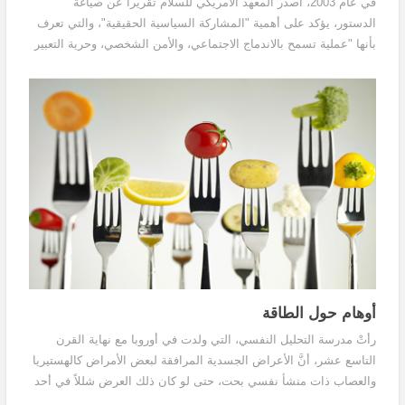
في عام 2003، أصدر المعهد الأمريكي للسلام تقريراً عن صياغة
الدستور، يؤكد على أهمية "المشاركة السياسية الحقيقية"، والتي تعرف
بأنها "عملية تسمح بالاندماج الاجتماعي، والأمن الشخصي، وحرية التعبير
والتجمع"، ووفقاً لهذا النموذج تكون عملية الصياغة عادةً طويلة، وتحتاج
لموارد كبيرة لتحقيق النجاح . ويؤكد التقرير أن الدساتير الديمقراطية
لايمكن أن تكتب من قبل جهات خارجية نيابة عن أبنائها.
أوهام حول الطاقة
رأتْ مدرسة التحليل النفسي، التي ولدت في أوروبا مع نهاية القرن
التاسع عشر، أنَّ الأعراض الجسدية المرافقة لبعض الأمراض كالهستيريا
والعصاب ذات منشأ نفسي بحت، حتى لو كان ذلك العرض شللاً في أحد
الأطراف أو عمى يصيب حاسة النظر ناهيك عن أمراض أخرى كالقرحة