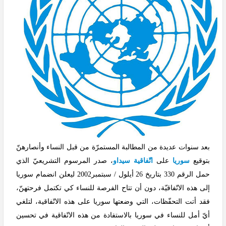
بعد سنوات عديدة من المطالبة المستمرّة من قبل النساء وأنصارهنّ
بتوقيع
سوريا
على
اتّفاقية سيداو
، صدر المرسوم التشريعيّ الذي
حمل الرقم 330 بتاريخ 26 أيلول / سبتمبر2002 ليعلن انضمام سوريا
إلى هذه الاتّفاقيّة، دون أن تتاح الفرصة للنساء كي تكتمل فرحتهنّ،
فقد أتت التحفّظات، التي وضعتها سوريا على هذه الاتّفاقية، لتلغي
أيّ أمل للنساء في سوريا بالاستفادة من هذه الاتّفاقية في تحسين