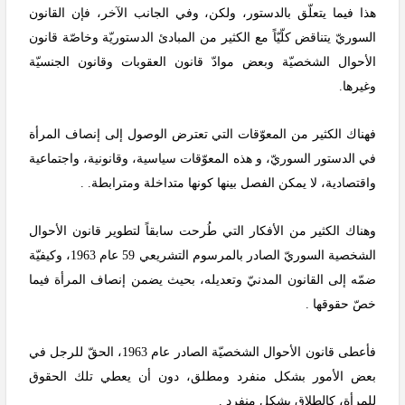
هذا فيما يتعلّق بالدستور، ولكن، وفي الجانب الآخر، فإن القانون
السوريّ يتناقض كلّيّاً مع الكثير من المبادئ الدستوريّة وخاصّة قانون
الأحوال الشخصيّة وبعض موادّ قانون العقوبات وقانون الجنسيّة
وغيرها.
فهناك الكثير من المعوّقات التي تعترض الوصول إلى إنصاف المرأة
في الدستور السوريّ، و هذه المعوّقات سياسية، وقانونية، واجتماعية
واقتصادية، لا يمكن الفصل بينها كونها متداخلة ومترابطة.
.
وهناك الكثير من الأفكار التي طُرحت سابقاً لتطوير قانون الأحوال
الشخصية السوريّ الصادر بالمرسوم التشريعي 59 عام 1963، وكيفيّة
ضمّه إلى القانون المدنيّ وتعديله، بحيث يضمن إنصاف المرأة فيما
خصّ حقوقها .
فأعطى قانون الأحوال الشخصيّة الصادر عام 1963، الحقّ للرجل في
بعض الأمور بشكل منفرد ومطلق، دون أن يعطي تلك الحقوق
للمرأة، كالطلاق بشكل منفرد .