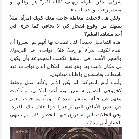
شرقي بذقن طويلة ويهتف "الله أكبر" هو إرهابي أو
مصدر رعب أو ضد النساء.
ولكن هل لاحظتِ معاملة خاصة معك كونك امرأة، مثلاً
تنبيهك من وقوع انفجار كي لا تخافي كما جرى في
أحد مشاهد الفيلم؟
هذه التفاصيل تحديداً التي قصدت بها أنهم لم يعيروا أي
انتباه لكوني امرأة أو رجلاً، خلال تواجدي في اليرموك
والحجر الأسود في دمشق تكفلت المجموعة بأن يكون
لي مكان لأبيت به، وهو نفس المكان الذي تواجدت فيه
ناشطات وناشطون وأطباء ميدانيون.
وأثناء أيام المعركة، لم يكن الأمر وكأنه عمل وفقط
كخروجي للتصوير ساعتين وثم أعود لمكاني، أبداً، كنت
معهم في حالة استنفار لمدة ١٢ يوماً، وتواجدت معهم
في نفس الأماكن التي تواجدوا فيها خلال تلك الفترة،
وفي الحالات التي يشعرون فيها بالخطر كان يتم تنبيهي
باعتبار أنني مدنيّة.