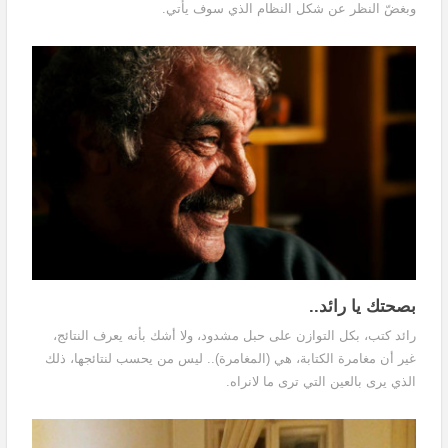
وبغضّ النظر عن شكل النظام الذي سوف يأتي.
بصحتك يا رائد..
رائد كتب، بكل التوازن على حبل مشدود، ولا أشك بأنه يعرف النتائج،
غير أن مغامرة الكتابة، هي (المغامرة).. ليس من يحسب لنتائجها، ذلك
الذي يرى بالعين التي ترى ما لانراه.