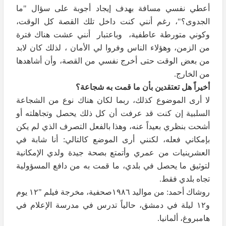
أعطي نفسي مسافة بهدف إيجاد أجوبة على سؤال "ما
الجدوى؟"، رغم أنني كنت داخل تلك القصة كل الوقت،
وكوني متورطة عاطفية، وباعتبار أنني عشت هناك فترة
من الزمن، وهؤلاء الناس وفروا لي الأمان ، لذلك كان لابد
من بعض الوقت حتى أخرج نفسي من القصة، وأن أشاهدها
من الخارج.
أخيراً هل تعتقدين بأن ما قمت به شجاعة؟
لا أرى الموضوع كذلك، ربما لكان هناك نوع من الشجاعة
السلبية إن كنت قد عرفت أن كل ذلك يحصل وتجاهلته أو
أشحت بنظري بعيداً عنه، وهذا بالفعل التصرف الذي لم يكن
بإمكاني فعله، لكنني أرى الموضع كالتالي: أنا شابة في
العشرينيات من عمري وأتمتع بصحة جيدة ولدي الإمكانية
لتوثيق ما يحصل في بلدي، ما قمت به من دافع المسؤولية
تجاه بلدي فقط.
روشاك أحمد: من مواليد ١٩٨٦صحفية، مخرجة فيلم "١٢ يوم
و١٢ ليلة في دمشق، حالياً تدرس في مدرسة الإعلام في
هامبروغ، ألمانيا.