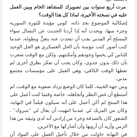
مرت أربع سنوات بين تصويرك للمشاهد الخام وبين العمل
عليه في نسخته الأخيرة، لماذا كل هذا الوقت؟
إشكالية الموضوع بحد ذاته، كوني مؤيدة للثورة السورية
وجزء منها، ويحدث أنه إذا أردنا الحديث عن النضال سواء
المسلح أم المدني يجب أن نتحدث عنه بتغنٍّ وبطولة، عندما
كنت أصور كنت مؤمنة بأن الحل العسكري هو الحل الوحيد
للناس كي يحموا وجودهم وأمكنتهم، ولكن مع الوقت شعرت
بأن ذلك بدون جدوى، وكان يجب أن نفكر بطرق أخرى لم
نعطها الوقت الكافي، وهي العمل على مؤسسات مجتمع
مدني.
ومن جهة الخيبة، كلما كان الوضع يزداد صعوبة مع الوقت، لم
أستطع أن غض النظر وأتجاهله، خاصة وقتما كنت أعمل على
هذا المنتج لم أكن أعمل على أنه سيكون فيلماً في النهاية،
وكان من المربك لي عندما انتهيت أن يقال لي "مبروك" ،
الشعور كان بالصدفة وجزء من إرادتي أنه لدي وثيقة من هذا
الزمن وأريد أن أرويها وأن أشاركها مع الآخرين.
في النهاية حاولت من خلال تأجيل العمل على المواد أن