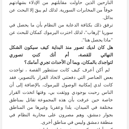
النازحين الذين حاولت مقابلتهم من الإدلاء بشهادتهم
خوفاً من المخابرات السورية. لذلك لم يبقَ إلا البحث عن
بدائل.
ترفق ذلك بكثافة الدعاية من النظام بأن ما يحصل في
سوريا "إرهاب"، لذلك اخترت اليرموك كمكان للبحث عن
"ماذا يحصل هنا".
هل كان لديك تصور منذ البداية كيف سيكون الشكل
النهائي للقصة، أم أنك كنتِ تصوري
لتواجدك بالمكان، وبما أن الأحداث تجري أمامك؟
لم أكن أعرف كيف كانت ستتطور القصة ، تواجدت
بعض العناصر التي دفعتني لاتخاذ القرار بالتصوير، فقد
كانت لدي إمكانية الوصول لليرموك، بالإضافة إلى أن
الناس رحبت بوجودي ووثقت بي، وقتها اتخذت القرار
خاصة حين عرفت بأن هذه المجموعة تقاتل بمناطق
مختلفة في الميدان، يلدا وعقربا وغيرها من المناطق
بجوار دمشق، وهم مصرون على محاربة النظام في
منطقة دمشق وليس في مناطق أخرى.