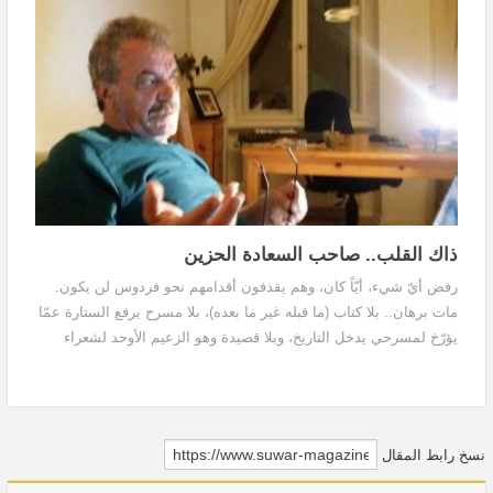
ذاك القلب.. صاحب السعادة الحزين
رفض أيّ شيء، أيّاً كان، وهم يقذفون أقدامهم نحو فردوس لن يكون.
مات برهان.. بلا كتاب (ما قبله غير ما بعده)، بلا مسرح يرفع الستارة عمّا
يؤرّخ لمسرحي يدخل التاريخ، وبلا قصيدة وهو الزعيم الأوحد لشعراء
البلد، بدءاً من الماغوط مروراً بممدوح عدوان وصولاً لعلي الجندي، وما
بينهم من شعراء يلتمسون رضى الطريق ومغفرة الله.
نسخ رابط المقال