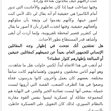
كنت أراقبهم كيف يتحدثون بقناعة وإرادة.
وقتها تساءلت فيما إذا كان تعاملهم والأحاديث التي تدور
أمام الكاميرا هي حقيقية أم أنه يقال لي ذلك لأنني كنت
أصور حينها، وكأنهم يقدموا لي وثيقة بأن سلوكهم
وأفعالهم حقيقية. وقتها اتخذت القرار بأن لا أصور ما يقال
لي كتقرير قصير لمحطة تلفزيونية، وإنما أردت أن أبقى
وأشاهد قدر المستطاع تطور الأحداث.
هل تعتقدين أنك نجحت في إظهار وجه المقاتلين
الإنساني للجمهور العام، بعيداً عن تنميطهم كمقاتلين عنيفين
أو المبالغة بإظهارهم كثوار عظماء؟
لم أذهب في هذا الاتجاه أبداً، لكنني حاولت نقل ما شاهدت،
وهو أنهم أناس مختلفون وعفويون واهتماماتهم كانت سابقاً
مختلفة، بعضهم كان يعمل وآخرون كانوا يدرسون، فجأة
وضعوا في هذا الظرف الصعب، القصة التي أرويها ليست
جميلة، بمعنى أنها ليست تضادية الخير والشر، في النهاية هم
كمجموعة مقاتلة أو عسكرية ليسوا بنفس القوة مقارنة
بالنظام السوري، لذلك كان التعويل على العسكرة خاطئ،
بالنسبة لي.