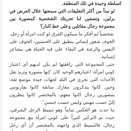
كسلطة وحيدة في تلك المنطقة.
لو نبدأ من أكثر التعليقات التي سمعتها خلال العرض في
برلين، وتصفين لنا تجربتك الشخصية كمصورة بين
مجموعة رجال مقاتلين وعلى خط النار؟
شخصياً لم أفكر ما سيكون الفرق لو كنت امرأة أو رجل،
الخوف شعور إنساني ينطبق على الجنسين، الخوف على
النفس والرغبة في البقاء على قيد الحياة هي مشاعر
إنسانية.
حتى المجموعة التي رافقتها لم يكن لديهم أي اعتبار
كوني امرأة، اعتبارهم الوحيد كان "إنها مصورة وتريد نقل
الأحداث التي تجري في البلد لجهات جيدة موضع ثقة،
وحين كانوا يتذكرون معارك سابقة كانوا يقارنونني
بمصورين رجال كانوا معهم، بالمختصر كانوا ينظرون
إليّ حسب مهنتي وليس حسب جنسي".
ما حدث هو العكس تماماً وهو تنميط الرجل الشرقي،
حيث تم التركيز كثيراً على كوني امرأة مع مجموعة
رجال، فالتنميط الذي واجهته بالمختصر أن أي رجل