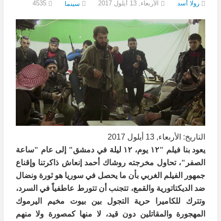
رولا أسد
الأربعاء, 13 أيلول 2017
4535
سينما
التاريخ: الأربعاء, 13 أيلول 2017
يعود بنا فيلم "١٢ يوم، ١٢ ليلة في دمشق" إلى عام "ساعة
الصفر"، تحاول مخرجته روشاك أحمد إنعاش ذاكرتنا وإقناع
جمهور الفيلم الغربي بأن ما يحصل في سوريا هو ثورة ونضال
ضد الديكتاتورية والقمع، تتجنب أن تتورط عاطفياً في السرد،
وتترك للكاميرا حرية التجول بين بيوت مخيم اليرموك
المهجورة والمقاتلين دون قيد، لا منها كمصورة ولا منهم