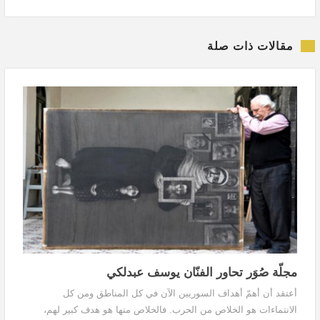
مقالات ذات صلة
مجلّة صُوَر تحاور الفنّان يوسف عبدلكي
أعتقد أن أهمّ أهداف السوريين الآن في كل المناطق ومن كل
الانتماءات هو الخلاص من الحرب. فالخلاص منها هو هدف كبير لهم،