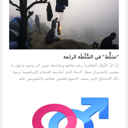
"تسَلُّط" في السُّلْطَة الرابعة
إنَّ كلَّ الدَّوال الظاهرة، رغم تعاقبها وتباعدها، تشير الى وجود مدلول ما
مضمر، فاستمرار سفك الدماء الذي تُمارسه العشائر الإبراهيمية يُرسخ
ذلك الاستنتاج الذي يسعى الجميع لطمس معالمه والتشويش عليه.