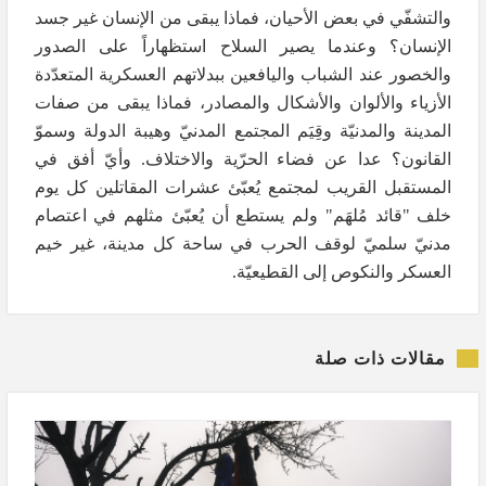
والتشفّي في بعض الأحيان، فماذا يبقى من الإنسان غير جسد
الإنسان؟ وعندما يصير السلاح استظهاراً على الصدور
والخصور عند الشباب واليافعين ببدلاتهم العسكرية المتعدّدة
الأزياء والألوان والأشكال والمصادر، فماذا يبقى من صفات
المدينة والمدنيّة وقِيَم المجتمع المدنيّ وهيبة الدولة وسموّ
القانون؟ عدا عن فضاء الحرّية والاختلاف. وأيّ أفق في
المستقبل القريب لمجتمع يُعبّئ عشرات المقاتلين كل يوم
خلف "قائد مُلهَم" ولم يستطع أن يُعبّئ مثلهم في اعتصام
مدنيّ سلميّ لوقف الحرب في ساحة كل مدينة، غير خيم
العسكر والنكوص إلى القطيعيّة.
مقالات ذات صلة