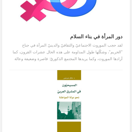
دور المرأة في بناء السلام
لقد حجب الموروث الاجتماعيّ والثقافيّ والدينيّ المرأة في جناح
"الحريم"، وشكّلها طول المداومة على هذه الحال عشرات القرون، كما
أرادها الموروث، وكما يريدها المجتمع الذكوريّ: قاصرة وضعيفة وعالة
على الرجل وناقصة عقل ودين وغير مسؤولة إلاّ عمّا أوكلته إليها الطبيعة
من إنجاب وإرضاع، وما أوكله إليها المجتمع من أعباء منزلية وتدبير
شؤون الأسرة.