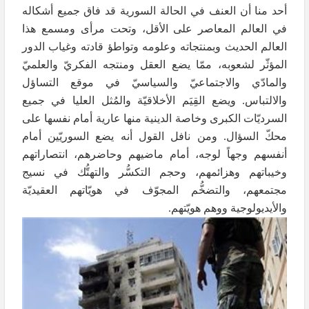
أحد منا أن العنف في الحالة السورية قد فاق جميع أشكاله
في العالم المعاصر على الأقل، وتحت مرأى ومسمع هذا
العالم الحديث وبمنتجاته وعلومه وتواطؤ قادته وغياب الدور
المؤثّر لشعوبه، ممّا يضع العقل ومنتجه الفكريّ والعلميّ
والمادّي والاجتماعيّ والسياسيّ في موقع التساؤل
والالتباس. ويضع القِيَم الأخلاقيّة والمُثل العليا في جميع
السرديّات الكبرى وخاصة الدينية منها عارية أمام نفسها على
محكّ السؤال. ومن نافل القول أنه يضع السوريّين أمام
أنفسهم وجهاً لوجه، أمام ماضيهم وحاضرهم، انتصاراتهم
وخيباتهم وهزائمهم، وحجم التكسُّر والتهتُّك في نسيج
مجتمعهم، والتضخُّم المجوّف في هويّاتهم العقيديّة
والأيديولوجية ووهم هويّتهم.