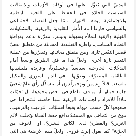
المدنيّ التي يُعوَّل عليها في أوقات الأزمات والانتقالات
السياسية الحادّة في الحفاظ على اللحمة الوطنية
والاجتماعية ووقف الانهيار، ممّا جعل الفضاء الاجتماعي
والسياسي فارغاً أمام الأُطر التقليدية والريفية، والتشكيلات
القبلية والإثنية لتملأه بسهولة وبيسر، معزّزة بدعم وتواطؤ
النظام السياسي، وأطره التقليدية المحايثة من منطلق نفعيّ
قصير النَفَس تارة، ومن منطق معاندتها وتضرّرها من عملية
التغيير تارة أخرى. ولعلّ هذا ما فتح الطريق واسعاً أمام
التدخّلات الخارجية سياسياً وعسكرياً، وعربدة مليشياتها
الطائفية المتطرّفة وتغوّلها في الدم السوري والتنكيل
بالشعب قتلاً وتدميراً وتهجيراً دون أن يتشكّل رأي عامّ شعبيّ
جامع حيالها أو موقف قاطع في رفض وجودها، بل تحوّلت
ملاذاً للأفراد والجماعات الريفية منها خاصة، للانخراط في
صفوفها كلّ حسب ميوله وتبعاً لعمليّات الترغيب والترهيب،
بنوع من التماهي مع المستبدّ بدافع حفظ الحياة وتجنّب الألم
الغريزيّ والفطريّ لدى الكائن البشريّ، أو "الخوف من
الحرّية" كما يقول إيرك فروم. ولعلّ هذه الأرضية هي التي