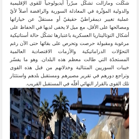
شكّلت ومازالت تشكّل مبرّراً أيديولوجياً للقوى الإقليمية
والدولية المؤثّرة في المعادلة السورية والرافضة أصلاً لأيّ
عملية تغيير ديمقراطيّ حقيقيّ أو مستقلّ عن خياراتها
ومصالحها على الأقل، مع ميل لا يخفى لديها في الحفاظ على
أشكال التوتاليتاريا العسكرية باعتبارها تشكّل حالة أستاتيكية
مرغوبة ومقبولة حرصت وتحرص على بقائها حتى الآن رغم
التحوّلات الدراماتيكية والأزمات الاقتصادية العالمية
المستجدّة التي طالت معظم هذه البلدان. وهو ما يفسّر
خيبات السوريين المتتالية وخذلانهم من قبل هذه القوى
وتراجع دورهم في تقرير مصيرهم ومستقبل بلدهم واستئثار
تلك القوى بالقرار النهائي أقلّه في المستقبل القريب.