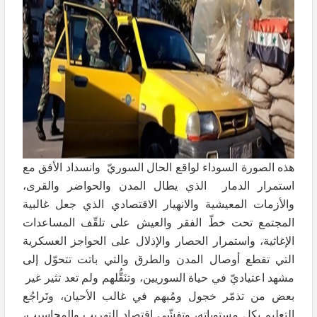
هذه الصورة السوداء لواقع الحال السوريّ وانسداد الأفق مع
استمرار الدمار الذي يطال المدن والحواضر والقرى،
والأزمات المعيشية والانهيار الاقتصادي الذي جعل غالبية
المجتمع تحت خطّ الفقر والعيش على تلقّف المساعدات
الإغاثية، واستمرار الحصار والإذلال على الحواجز العسكرية
التي تقطع أوصال المدن والطرق والتي باتت تتحوّل إلى
مشهد اعتياديّ في حياة السوريين، وتنَقُّلهم ولم تعد تثير غير
بعض من تذمّر خجول ومُبهم في غالب الأحيان، وتَراجُع
التعليم بكل مستوياته، وتفشّي اقتصاد التهريب والمحاسيب،