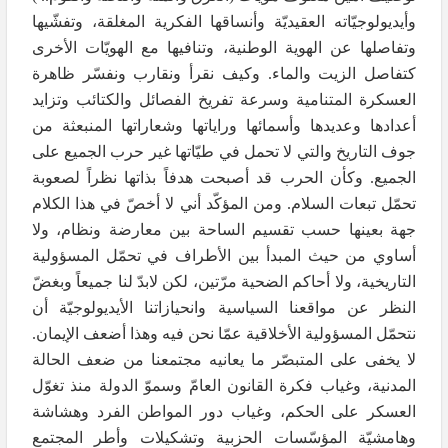
وأيديولوجيّاته العقيديّة وأنساقها الفكرية المغلقة، وتفشّيها
وتفاصلها عن الهوية الوطنية، وتنافيها مع الهويّات الأخرى
كتفاصل الزيت والماء. وكيف نقرأ ونقارب ونفسّر ظاهرة
العسكرة المتنامية وسرعة تفريخ الفصائل والكتائب وتزايد
أعدادها وعديدها وأسمائها وراياتها وشعاراتها المنبعثة من
جوف التاريخ والتي لا تحمل في طيّاتها غير حرب الجميع على
الجميع. وكأن الحرب قد أصبحت هدفاً بذاتها نظراً لصعوبة
تحمّل تبعات السلام. ومن المؤكّد أني لا أخصّ في هذا الكلام
جهة بعينها حسب تقسيم الساحة بين معارضة ونظام، ولا
أساوي من حيث المبدأ بين الأطراف في تحمّل المسؤولية
التاريخية، ولا أحاكم الضحية مرّتين، لكن لابدّ لنا جميعاً وبغضّ
النظر عن مواقعنا السياسية وانحيازاتنا الأيديولوجيّة أن
نتحمّل المسؤولية الأخلاقية عمّا نحن فيه وهذا أضعف الإيمان.
لا يخفى على المتبصّر ما يعانيه مجتمعنا من ضعف الحالة
المدنية، وغياب فكرة القانون العامّ وسموّ الدولة منذ تغوّل
العسكر على الحكم، وغياب دور المواطن الفرد وهشاشة
وهامشيّة المؤسّسات الحزبية وتشكيلات وأطر المجتمع