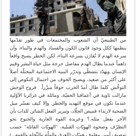
من الطبيعيّ أن الشعوب والمجتمعات في طور تقدّمها
ينظمها ككل وجود قانون الكون والفساد والهدم والبناء، وأن
سرعة الهدم لا تُقارَن بسرعة البناء، لكن الخطر يصبح واقعاً
داهماً عندما يطال الهدم مفاصل حرجة مثل حياة البشر وقيم
الإنسان ويهدّد بتشظّي وتذرّر البنية الاجتماعية المختلّة أصلاً
على أكثر من صعيد، ويصبح الخوف من احتمال النكوص إلى
التوحُّش كلما طال أمدّ الحرب خوفاً مبرَّراً. فروح الوحش
مازالت ثاوية في أعماقنا الخفيّة، وماثلة في غرائزنا الأوّلية
عندما تكون في موقع التهديد والخطر. وإلا كيف نفسّر ميل
الضحية لارتداء قميص الجلّاد، وتبرير الفعل الشائن للذات بأن
الآخر يفعل مثله.؟ وعربدة القوة العارية والجنوح نحو
التطرّف وصحوة الهويّات القبلية، "الهويّات القاتلة" حسب
توصيف أمين معلوف هويّات (العرق والملّة والنِّحلة والقوم.. )