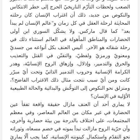
الصعب ولحظات التأزّم التاريخيّ الحرج إلى خطر الانتكاس
والنكوص من جديد، ذلك أن اغتراب الإنسان كان رحلته
المحايثة لرحلة العقل في كل زمان و"عالم الإنسان لم يبدأ
بعد" كما قال ماركس. ولا يشكّل السوري ابن أولى
الحضارات والمناطق المأهولة في العالم استثناء ذلك في
رحلة شقائه هو الآخر. أليس العنف بكل أنواعه من جسديّ
ومعنويّ ورمزيّ ولفظيّ، والتفنّن في القتل والتعذيب
والحرق والتدمير، وإذلال، وإزهاق الروح الإنسانيّة، وهدر
الكرامة الإنسانية وحروب التدمير الذاتيّ وتحت أيّ مبرّر
كانت ومن أيّ سبب نتجت مثال ذلك الاغتراب الفاضح؟،
ومنزلق نحو النكوص إلى التوحُّش والبدائية والحالة الطبيعية
الأوّلية في الإنسان؟
لا يماري أحد أن العنف مازال حقيقة واقعة تفقأ عين
الحضارة في غير مكان من العالم المعاصر، وفي معظم
المجتمعات، على اختلاف بالدرجة بين بيئة حضارية وأخرى،
وأن حرّية الروح مازالت تبدأ بموته في خضم مسعاه، وثوراته
نحو التقدّم واستكمال كينونته الإنسانية، كما يجب ألّا يماريَ