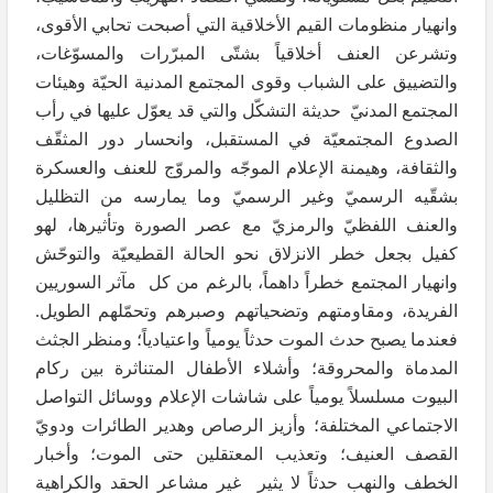
وانهيار منظومات القيم الأخلاقية التي أصبحت تحابي الأقوى،
وتشرعن العنف أخلاقياً بشتّى المبرّرات والمسوّغات،
والتضييق على الشباب وقوى المجتمع المدنية الحيّة وهيئات
المجتمع المدنيّ حديثة التشكّل والتي قد يعوّل عليها في رأب
الصدوع المجتمعيّة في المستقبل، وانحسار دور المثقّف
والثقافة، وهيمنة الإعلام الموجّه والمروّج للعنف والعسكرة
بشقّيه الرسميّ وغير الرسميّ وما يمارسه من التظليل
والعنف اللفظيّ والرمزيّ مع عصر الصورة وتأثيرها، لهو
كفيل بجعل خطر الانزلاق نحو الحالة القطيعيّة والتوحّش
وانهيار المجتمع خطراً داهماً، بالرغم من كل مآثر السوريين
الفريدة، ومقاومتهم وتضحياتهم وصبرهم وتحمّلهم الطويل.
فعندما يصبح حدث الموت حدثاً يومياً واعتيادياً؛ ومنظر الجثث
المدماة والمحروقة؛ وأشلاء الأطفال المتناثرة بين ركام
البيوت مسلسلاً يومياً على شاشات الإعلام ووسائل التواصل
الاجتماعي المختلفة؛ وأزيز الرصاص وهدير الطائرات ودويّ
القصف العنيف؛ وتعذيب المعتقلين حتى الموت؛ وأخبار
الخطف والنهب حدثاً لا يثير غير مشاعر الحقد والكراهية