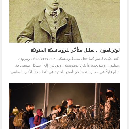
لوتريامون .. سليل متأخّر للرومانسيّة الجنونيّة
"لقد غنّيت للشرّ كما فعل ميسكيوفيسكي Misckiewickiz، وبيرون،
وميلتون، وسوتجيه، وألفرد دوموسيه ، وبودلير، إلخ" بشكل طبيعي قد
أبالغ قليلاً في معيار النغم لكي أصنع الجديد في اتّجاه هذا الأدب السامي
الذي لا يغنّي لليأس إلا لقمع القارئ، ولكي أجعله يشتهي الخير كعلاج".