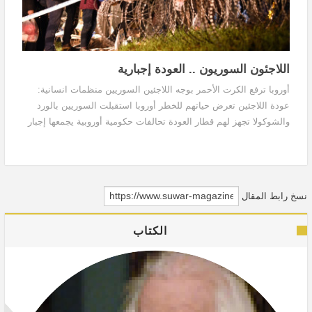
اللاجئون السوريون .. العودة إجبارية
أوروبا ترفع الكرت الأحمر بوجه اللاجئين السوريين منظمات انسانية:
عودة اللاجئين تعرض حياتهم للخطر أوروبا استقبلت السوريين بالورد
والشوكولا تجهز لهم قطار العودة تحالفات حكومية أوروبية يجمعها إجبار
اللاجئين على العودة دول عربية وإسلامية مارست العنصرية ضد اللاجئين
لإجبارهم على العودة
نسخ رابط المقال
الكتاب