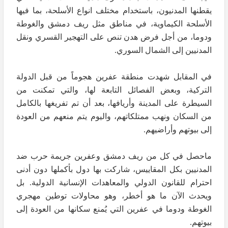
يقطنها المدنيون، باستخدام مختلف انواع الأسلحة، بما فيها
الأسلحة الكيماوية، في مناطق مثل ريف دمشق والغوطة
ودوما، من أجل فرض هدن تنص على التهجير القسري ونقل
المدنيين إلى الشمال السوري.
في المقابل شهدت منطقة عفرين هجوماً من قبل الدولة
التركية، وبعض الفصائل التابعة لها، والتي تمكنت من
السيطرة على المدينة وأريافها، بعد أن تم تفريغها بالكامل
من السكان ونهب ممتلكاتهم، واليوم يتم منعهم من العودة
إلى بيوتهم وأراضيهم.
ماحصل في كل من ريف دمشق وعفرين جريمة حرب ضد
المدنيين بكل المقاييس، شاركت بها دول بأكملها دون أدنى
احترام للقانون الدولي والمعاهدات الإنسانية الدولية. بل
ويحدث الآن ما هو أخطر، وهو محاولات توطين مهجري
الغوطة ودوما في عفرين التي يُمنع سكانها من العودة إلى
بيوتهم.