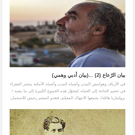
بيان الرّعاع (2) ...(بيان أدبي وهمي)
في الأرياف وهوامش المدن وأشباه المدن وأشباه الأمكنة ينتشر الفقراء
في جحيم الحاجة إلى الحياة، لتتحوّل هذه الجموع الكبيرة إلى ما يشبه /
بروليتاريا هائلة/، يجمعها الانتهاك المعمّم، فتغدو كمنجم رخيص للاستثمار،
وقد يبدو تقسيم العالم إلى قطاعات /عالم أوّل، وعالم ثان، وعالم ثالث /
الذي ساد في النصف الثاني من القرن المنصرم، هو توصيف مملّ وغير
قابل للتداول والتدويل والوقعنة بعد أن فقد مشروعيّته على الأرض.