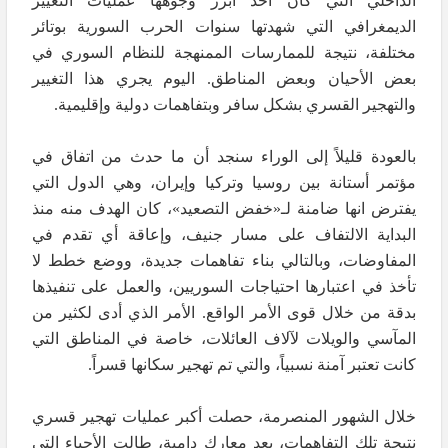
الداخلي التي كان أحد أبرز وجوهها عمليات التغيير
الديمغرافي التي شهدتها سنوات الحرب السورية بوتائر
مختلفة، نتيجة للممارسات الممنهجة للنظام السوري في
بعض الأحيان وبعض المناطق. اليوم يجري هذا التغيير
والتهجير القسري بشكل سافر وبتفاهمات دولية وإقليمية.
بالعودة قليلاً إلى الوراء سنجد أن ما حدث من اتفاق في
مؤتمر أستانة بين روسيا وتركيا وإيران، وهي الدول التي
يفترض انها ضامنة لـ«خفض التصعيد»، كان الهدف منه منذ
البداية الالتفاف على مسار جنيف، وإعاقة أي تقدم في
المفاوضات، وبالتالي بناء تفاهمات جديدة، ووضع خطط لا
تأخذ في اعتبارها احتياجات السوريين، والعمل على تنفيذها
بدقة من خلال قوى الأمر الواقع. الأمر الذي أدى لكثير من
المآسي والويلات لآلاف العائلات، خاصة في المناطق التي
كانت تعتبر آمنة نسبياً، والتي تم تهجير سكانها قسراً.
خلال الشهور المنصرمة، حصلت أكبر عمليات تهجير قسري
نتيجة تلك التفاهمات، بعد معارك دامية، طالت الأحياء التي