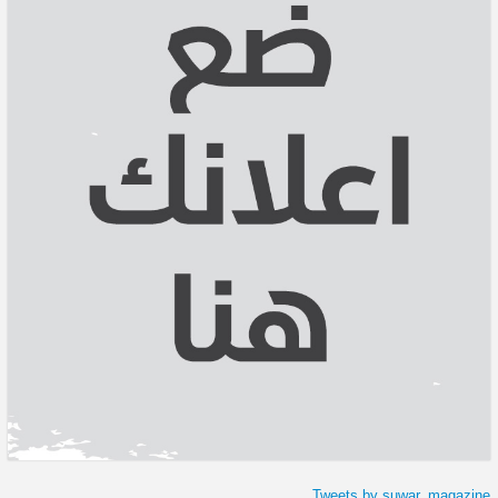
Tweets by suwar_magazine