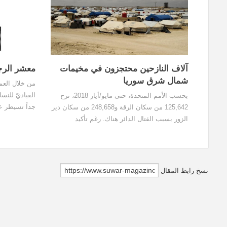
آلاف النازحين محتجزون في مخيمات
معشر الرج
شمال شرق سوريا
من خلال العم
القياديّ للن
بحسب الأمم المتحدة، حتى مايو/أيار 2018، نزح
جداً تسيطر ع
125,642 من سكان الرقة و248,658 من سكان دير
بـ "أنه لا يوج
الزور بسبب القتال الدائر هناك. رغم تأكيد
العمل السياسي
منظمات إغاثة ومسؤولين في المخيمات حصول
السوريين- جمي
تراجع في عدد النازحين واستقرار في عدد سكان
السياسيّ، وأكب
المخيمات، إلا أن القيود المفروضة على الحركة ما
اللحظة.
زالت تثير قلقاً.
نسخ رابط المقال