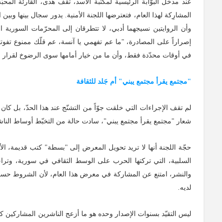
المشارِكة لهذا العام، فتعترضها اللجنة الأمنية. يدور سجال بينها وبين 
وأن الروايتين نسيجهما أدبي، لا تتطرقان إلى المحرّمات السورية ال
إصراراً على المصادرة، "ما عم تفهمي يا آنسة، عم قلّك ممنوع تفو
في أوقات محدّدة فقط، وأن ما من خيار أمامها سوى الرضوخ لقرار ال
"مجتمع يقرأ مجتمع يبني" أم جَلد للثقافة
لم تقف الإجراءات التي خلقت جوّاً من التشنّج عند هذا الحدّ، بل كا
شعار "مجتمع يقرأ مجتمع يبني"، سادت حالة من التخبّط أوساط الناشرين السوريين
حجّة اللجنة أنها لا تريد تحويل المعرض إلى "بسطة" كتب قديمة، الأم
السلبية، التي تركتها الحرب على الوسط الثقافي في سورية، وترا
والنشر، امتنع عن المشاركة في معرض هذا العام، لأن الشروط حسب رأي
لديه.
ليس التقيّد بسنوات الإصدار وحده هو ما أزعج الناشرين المشاركين ك