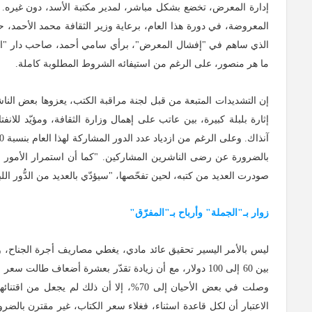
إدارة المعرض، تخضع بشكل مباشر، لمدير مكتبة الأسد، دون غيره. ب
المعروضة، في دورة هذا العام، برعاية وزير الثقافة محمد الأحمد، ح
الذي ساهم في "إفشال المعرض"، برأي سامي أحمد، صاحب دار "التكوين
ما هر منصور، على الرغم من استيفائه الشروط المطلوبة كاملة.
إن التشديدات المتبعة من قبل لجنة مراقبة الكتب، يعزوها بعض الناش
إثارة بلبلة كبيرة، بين عاتب على إهمال وزارة الثقافة، ومؤيّد للا
بالضرورة عن رضى الناشرين المشاركين. "كما أن استمرار الأمور على
صودرت العديد من كتبه، لحين تفحّصها، "سيؤدّي بالعديد من الدُّور ال
زوار بـ"الجملة" وأرباح بـ"المفرّق"
ليس بالأمر اليسير تحقيق عائد مادي، يغطي مصاريف أجرة الجناح، وتكل
بين 60 إلى 100 دولار، مع أن زيادة تقدّر بعشرة أضعاف ط
وصلت في بعض الأحيان إلى 70%، إلا أن ذلك
الاعتبار أن لكل قاعدة اسثناء، فغلاء سعر الكتاب، غير مقترن بالضرو