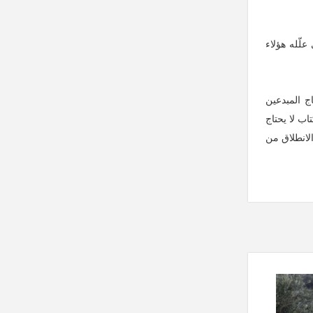
لّله هؤلاء
ج المبدعين
اب لا يحتاج
الانطلاق من