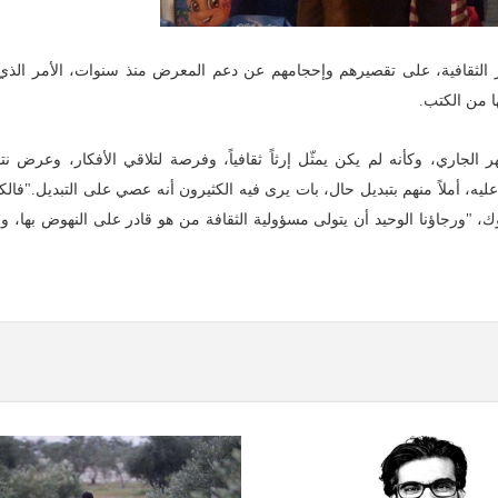
ز الثقافية، على تقصيرهم وإحجامهم عن دعم المعرض منذ سنوات، الأمر الذي ع
ها من الكتب.
ري، وكأنه لم يكن يمثّل إرثاً ثقافياً، وفرصة لتلاقي الأفكار، وعرض نتا
ليه، أملاً منهم بتبديل حال، بات يرى فيه الكثيرون أنه عصي على التبديل."فالكت
، "ورجاؤنا الوحيد أن يتولى مسؤولية الثقافة من هو قادر على النهوض بها، و