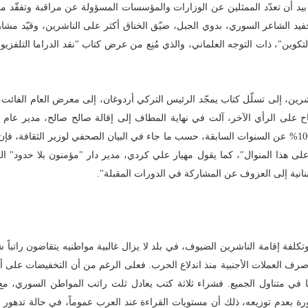
يد أن تعدّد الممثلين عن الوزارات والمؤسسات المسؤولة عن مراقبة وتفقّد م
فيد الشاعر السوري، بدوي الجبل، ضيّق الخناق أكثر على الناشرين، وقيّد مشار
"، ذات التوجه العلماني، والذي مُنِع من عرض كتاب "نقد الدراما التلفزيونية
رين، إلى تسلّل كتاب يمجّد الرئيس التركي أردوغان، إلى معرض العام الفائت، 
نفتاح على الرأي الآخر، آلت في نهاية المطاف إلى إقالة صالح صالح، مدير عام 
آنذاك. وعلى الرغم من ازدياد عدد الدور المشاركة لهذا العام بنسبة 100% عن السنوات السابقة، حسب ما جاء في البيان الصحفي لوزير الثقا
 هذا المنوال"، كما يقول مهيار علي كردي، مدير دار "مؤمنون بلا حدود" اللبن
لبنانية إلى العزوف عن المشاركة في الدورات المقبلة".
فة إقامة الناشرين الضيوف، في بلد لا يزال غالبية مواطنيه يتقاضون راتباً شه
الت سعر صرف العملات الأجنبية منذ اندلاع الحرب. فعلى الرغم من أن التخفيضات على 
 لم يجعل من اقتنائها في متناول الجميع. فشراء ثلاثة كتب يعادل ثلث راتب المواطن السوري، 
رة بعدم توزيعه، ذلك أن مستويات القراءة عند العرب عموماً، في حالة تدهور كا