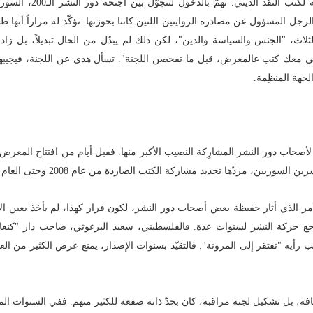
عند مدخل البوّابة الرئيسية لمكتبة الأسد، تقف هدى، القارئة ال
الرجل المسؤول عن مصادرة الروايتين اللتين كانتا بحوزتها. تؤكّد له مراراً أنها طا
ثلاث، "الجنس والسياسة والدين"، لكن ذلك لم يبدّل من الحال تبديلاً، بل زا
تي معك كتب عالمعرض، قبل ما تفحصن اللجنة". تسأل هدى عن اللجنة، فيجيبها أ
جهة المنظِمة.
ن لأصحاب دور النشر المشارِكة النصيب الأكبر منها. فقبل أيام من افتتاح المعر
، مردّها تحديد مشاركة الكتب الصاردة من عام 2008 وحتى العام الحالي.
ر الذي أثار حفيظة بعض أصحاب دور النشر، لكون قرار كهذا، لم يأخذ بعين الاعت
جع حركة النشر لسنوات عدة. فالفلسطيني، سعيد البرغوثي، صاحب دار "كنعا
ه "تفتقر إلى المرونة". فالتقيّد بسنوات الإصدار، يمنع عرض الكثير من العنا
افة، بل تشكيل لجنة مراقبة، كان بحدّ ذاته صفعة للكثير منهم. ففي السنوات ال