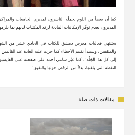
كما أن بعضاً من اللوم يحملّه الناشرون لمديري الجامعات والمراك
المديرون بعدم توفّر الإمكانيات المادية لرفد المكتبات لديهم بما يلزم
ستنتهي فعاليات معرض دمشق للكتاب في الحادي عشر من الشهر الجا
والمثقفين، وسيبدأ تقييم الأخطاء كما جرت عليه العادة عند القائمين ع
إلى كل هذا الجَلْد"، كما عبّر سامي أحمد على صفحته على الفايسبوك
النقطة التي بلغتها، بدلاً من الرقص حولها والنقيق".
مقالات ذات صلة