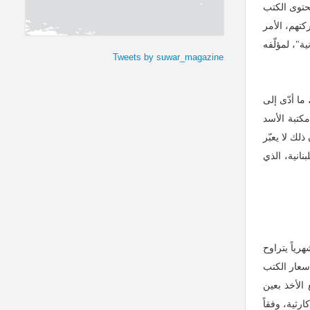
حتوى الكتب
كتهم، الأمر
"، لمؤلّفه
Tweets by suwar_magazine
ما أدّى إلى
مكتبة الأسد
فة، فإن ذلك لا يعبّر
انية، الذي
رياً يتراوح
أسعار الكتب
مع الأخذ بعين
رثية، وفقاً