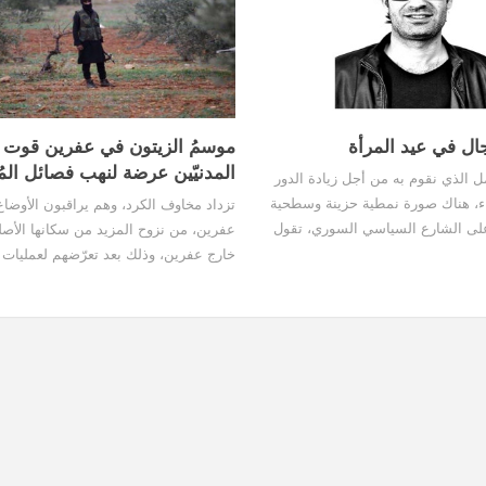
ال في عيد المرأة
موسمُ الزيتون في عفرين قوت
المدنيّين عرضة لنهب فصائل الم
ل الذي نقوم به من أجل زيادة الدور
ساء، هناك صورة نمطية حزينة وسطحية
تزداد مخاوف الكرد، وهم يراقبون الأوضا
لى الشارع السياسي السوري، تقول
عفرين، من نزوح المزيد من سكانها الأصل
د نساء كافيات تتمتّعنَ بقدرات تخوّلهنّ
خارج عفرين، وذلك بعد تعرّضهم لعمليات
 أو القيادة"، وكأننا -معشرَ الرجال
جديدة، وتخوّفهم من المزيد من تلك العمل
عنا لا تشوبنا شائبة في العمل
جني ثمار الزيتون. وبحسب بعض الأهالي،
ر دليل نتائج ما توصّلنا إليه حتى
السكان المحليّين كانوا بانتظار جني ثمار 
للسفر بعدها خارج عفرين، والهروب من ت
العمليات التي تستهدف المدنيين