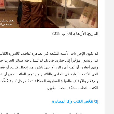
التاريخ: الأربعاء, 08 آب 2018
قد يكون للإجراءات الأمنية المتّبعة في تظاهرة ثقافية، كالدورة الث
في دمشق مؤخّراً إلى جنازة، في بلد لم تُسدَل فيه ستائر الحرب حت
وفهم أبعاده، أن يُمنع أي زائر، أو حتى ناشر، من إدخال كتاب، أو 
الذي افتُتِحت أبوابه في الحادي والثلاثين من تموز الفائت، دون أن تط
والإعلام والأوقاف والقيادة القطرية، الموكلة بتفحّص كل كلمة خُطّ
الكتب، لتجنّب مشقّة البحث الطويل.
إمّا تفحّص الكتاب وإمّا المصادرة