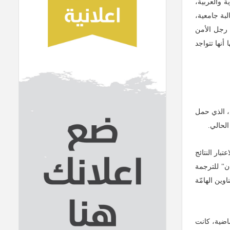
محبّة لكتب النقد الديني. تهمّ بالدخول لتتجوّل بين أجنحة دور النشر الـ200، السورية والعربية،
لبة جامعية،
د رجل الأمن
نها تتواجد
ض، الذي حمل
بار النتائج
ن" للترجمة
وين الهامّة
ماضية، كانت