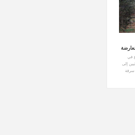
ُعارضة
ع في
يين إلى
 سرقة
يات بعد
 إن أغلب
الزيتون
لك