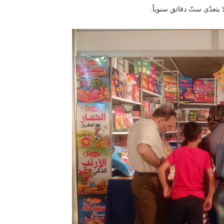
يتعدّى ستّ دقائق سنوياً.