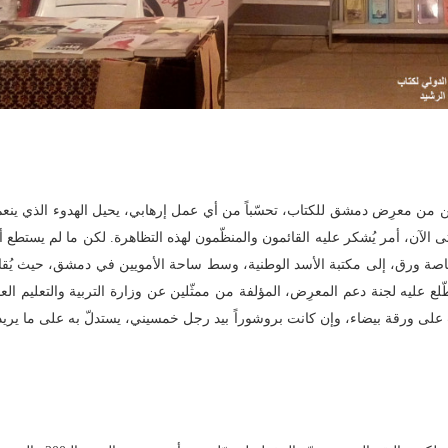
لاثين من معرِض دمشق للكتاب، تحسّباً من أي عمل إرهابي، يحيل الهدوء الذي ينع
ى الآن، أمر يُشكر
عليه القائمون والمنظّمون لهذه التظاهرة. لكن ما لم يستطع 
قصاصة ورق، إلى مكتبة الأسد الوطنية، وسط ساحة الأمويين في دمشق، حيث يُقا
ّلع عليه لجنة دعم المعرِض، المؤلفة من ممثّلين عن وزارة التربية والتعليم العا
ت على ورقة بيضاء، وإن كانت بروشوراً بيد رجل خمسيني، يستدلّ به على ما يريد