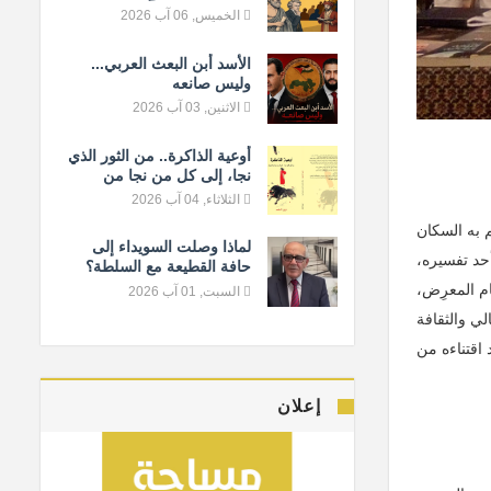
المعيار الإنساني
الخميس, 06 آب 2026
الأسد أبن البعث العربي...
وليس صانعه
الاثنين, 03 آب 2026
أوعية الذاكرة.. من الثور الذي
نجا، إلى كل من نجا من
النسيان
الثلاثاء, 04 آب 2026
م به السكان
لماذا وصلت السويداء إلى
أحد تفسيره،
حافة القطيعة مع السلطة؟
م المعرِض،
السبت, 01 آب 2026
لي والثقافة
 اقتناءه من
إعلان