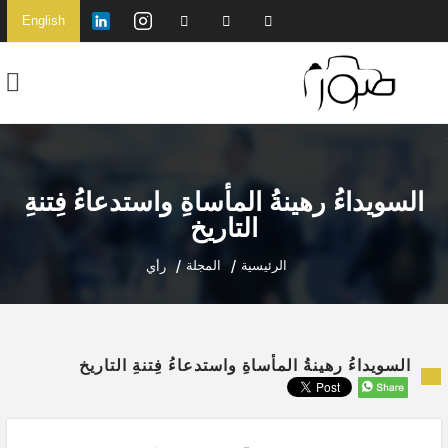
English
السويداءُ رهينةُ المأساةِ واستدعاءُ فِتنةِ
التاريخ
الرئيسية
المجلة
رأي
السويداءُ رهينةُ المأساةِ واستدعاءُ فِتنةِ التاريخ