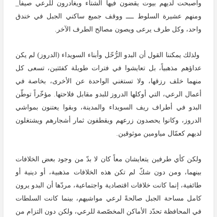
وأصبحت لديهم بيوت يقضون فيها الشتاء ويغادرون للرعي صيفاً_
ومنهم عشيرة السلوط ــــ ووقف جميع ساكني الجبل في خندق
واحد، وكل طرف يرعى ويصون مصالح الطرف الآخر.
ولذلك يمكننا القول أن البدو الرُّحّل وأبناء السويداء (الدروز) لم يكن
عداؤهم مذهبياً، بل تعايشوا في فترات طويلة كفئتين، تسعى كل
منهما خلف رزقها، ولا تستغني الواحدة عن الأخرى، بخاصة في
أعمال الرعي، التي أوكلها الدروز للبدو مقابل فلاحتها. مؤخّراً توطّن
البدو في أطراف ريف السويداء والمدينة، وبقوا يعتنون بمواشي
الدروز، وكانوا يحصدون زرعهم ويقطفون ثمار أشجارهم ويشتغلون
لديهم كعمّال مياومين موثوقين.
ولكن كأي طرفين يتعايشان معاً كان لا بدّ من وجود بعض الخلافات
بينهما، ومن دون شكّ لم تكن هذه الخلافات مذهبية، أو دينية أو
طائفية، إنما كانت خلافات اقتصادية واجتماعية، مردّها أن البدو يرون
كامل مساحة الجبل صالحةً لرعي مواشيهم، بينما كانت السلطات
في المحافظة تحدّد الأماكن المخصّصة للرعي، ولكن دون التزام من