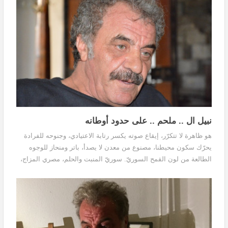
نبيل ال .. ملحم .. على حدود أوطانه
هو ظاهرة لا تتكرّر، إيقاع صوته يكسر رتابة الاعتيادي، وجنوحه للفرادة
يحرّك سكون محيطنا، مصنوع من معدن لا يصدأ، باتر ومنحاز للوجوه
الطالعة من لون القمح السوريّ. سوريّ المنبت والحلم، مصري المزاج،
مغاربي البصيرة والفطنة.