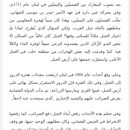
بعد نشوب المعارك بين القيسيّين واليمنيّين في لبنان عام 1711م،
وفي معركة عين داره في عهد الأمير حيدر بن موسى الشهابي،
تغلّب القيسيّون على اليمنيّين، وهذا كان سبباً لهجرة المغلوبين من
مناطقهم باتّجاه جبل العرب، ولكن السؤال الذي يُطرح، لماذا تمّ
اختيار الجبل مكاناً للسكنى وقتها؟ الجبل كان خالياً من السكان إلا
بعض البدو الرُّحّل الذين يقصدونه للرعي صيفاً لوفرة الماء والكلأ
فيه. كما وقدمت إليه بعض الهجرات من منطقة حلب في الجبل
الأعلى، واستقرّت جميعها على أرض الجبل.
وعلى وقع أحداث عام 1860 في لبنان ارتفعت معدلات هجرة الدروز
إلى الجبل، وفي تلك الفترة قرّر الدروز الاستقرار بشكل نهائي على
أرض الجبل، فبنوا القرى ومارسوا الزراعة، ثم بدأت الدولة العثمانية
بفرض الضرائب عليهم والتجنيد الإجباري _الذي سنتحدث عنه لاحقاً_.
وفي خضّم هذه الأحداث رفض أبناء الجبل دفع الضرائب، كما رفضوا
الانخراط في الجيش العثماني، وكان مطلبهم، الوحيد حينها، هو وقف
التعدّيات على المزروعات من قِبَل البدو، إذ أخذوا يتحرّكون بتحريض