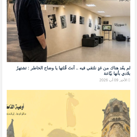
لم يعُد هناك من غدٍ نلتقي فيه .. أنتَ قُلتها يا وضاح الخاطر : تشتهرُ
بلادي بأنها بيّاعة
الأحد, 09 آب 2026