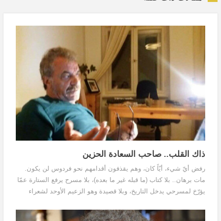
ذاك القلب.. صاحب السعادة الحزين
رفض أيّ شيء، أيّاً كان، وهم يقذفون أقدامهم نحو فردوس لن يكون.
مات برهان.. بلا كتاب (ما قبله غير ما بعده)، بلا مسرح يرفع الستارة عمّا
يؤرّخ لمسرحي يدخل التاريخ، وبلا قصيدة وهو الزعيم الأوحد لشعراء
البلد، بدءاً من الماغوط مروراً بممدوح عدوان وصولاً لعلي الجندي، وما
بينهم من شعراء يلتمسون رضى الطريق ومغفرة الله.