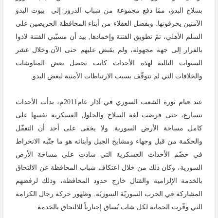
بسلاح البدو، ممّا دفع مجموعة من شباب الدروز إلى بيوت البدو
الآمنين يحرقونها. وبفضل العقلاء من أبناء المحافظة الحريصين على
السلم الأهلي، تمّ تطويق الفتنة وإخمادها, بيد أن مسبّبي الفتنة لاذوا
بالفرار إلى جهة مجهولة، ولم يقبض عليهم حتى الآن.وخلال عشر
السنوات التالية لهذه الأحداث كانت تحصل بعض المناوشات
والخلافات التي لم تتوقّف بسبب الارتباطات الأمنية لبعض البدو.
عند قيام ثورة الشعب السوري في آذار عام2011م، بدأت الأحداث
تتسارع، حتى فرضت لغة السلاح والحلول العسكرية نفسها على
كامل مساحة الأرض السورية. ولا يخفى على أحد أن التعقّل
والحكمة من قبل وجهاء ومشايخ الجبل وأبنائه هو ما جنّبه الانخراط
في خضّم الأحداث العسكرية التي سادت على مساحة الأرض
السورية، وكان ذلك من خلال اعتكاف شباب المحافظة عن الالتحاق
بالخدمة الإلزامية والقتال خارج حدود المحافظة، وذلك لرفضهم
المشاركة في الحرب السوريّة السوريّة. وظهور حركة رجال الكرامة
التي وفّرت الحماية لكل شاب يُساق إجبارياً للالتحاق بالخدمة.