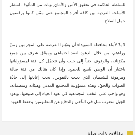
للسلطة الحاكمة في تحقيق الأمن والأمان, وبات من المألوف انتشار
الأسلحة الفردية بين كافة أفراد المجتمع حتى ممّن كانوا يرفضون
حمل السلاح.
لا بدّ لأبناء محافظة السويداء أن يفوّتوا الفرصة على المجرمين ومَنْ
وراءهم، من خلال الدعوة لعقد اجتماعي وميثاق شرف بين جميع
مكوّناته، والوقوف جنباً إلى جنب وأن تتحمّل كل فئة لمسؤولياتها
باعتبار أن الوطن يتّسع للجميع. وإذا كان هنالك من فئة ضالة
ومرهونة للشيطان الذي يعبث بالنفوس، يجب إعادتها إلى جادّة
الصواب والحقّ، وهذه مسؤولية المجتمع المدني وهيئاته ومنظماته،
وهو واجب على النخب المجتمعية كي تعود الحياة إلى طبيعتها، ويعود
الجبل مضرب مثل في التآخي والدفاع عن المظلومين وحفظ العهود.
مقالات ذات صلة