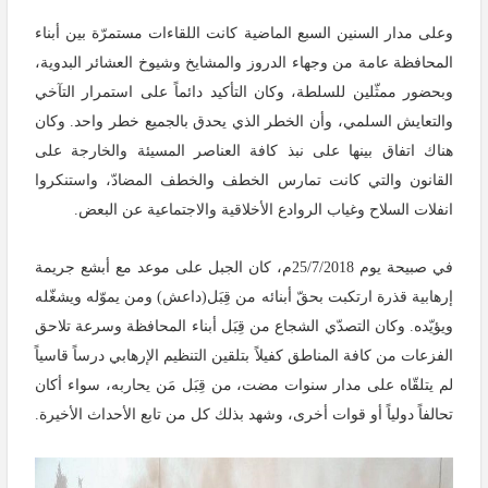
وعلى مدار السنين السبع الماضية كانت اللقاءات مستمرّة بين أبناء
المحافظة عامة من وجهاء الدروز والمشايخ وشيوخ العشائر البدوية،
وبحضور ممثّلين للسلطة، وكان التأكيد دائماً على استمرار التآخي
والتعايش السلمي، وأن الخطر الذي يحدق بالجميع خطر واحد. وكان
هناك اتفاق بينها على نبذ كافة العناصر المسيئة والخارجة على
القانون والتي كانت تمارس الخطف والخطف المضادّ، واستنكروا
انفلات السلاح وغياب الروادع الأخلاقية والاجتماعية عن البعض.
في صبيحة يوم 25/7/2018م، كان الجبل على موعد مع أبشع جريمة
إرهابية قذرة ارتكبت بحقّ أبنائه من قِبَل(داعش) ومن يموّله ويشغّله
ويؤيّده. وكان التصدّي الشجاع من قِبَل أبناء المحافظة وسرعة تلاحق
الفزعات من كافة المناطق كفيلاً بتلقين التنظيم الإرهابي درساً قاسياً
لم يتلقّاه على مدار سنوات مضت، من قِبَل مَن يحاربه، سواء أكان
تحالفاً دولياً أو قوات أخرى، وشهد بذلك كل من تابع الأحداث الأخيرة.