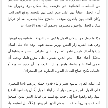
من السلطات العثمانية التي حرّضت أيضاً سكان درعا وحوران ضد
أبناء الجبل، عقاباً لهم على عدم انصياعهم للتجنيد ودفع الضرائب.
وكان العثمانيون يأخذون موقف المتفرّج ممّا يحصل،
بعد أن تركوا
سكان الجبل يواجهون مصيرهم وحدهم أثناء هذه الاعتداءات.
هذا ما جعل من سكان الجبل يقفون ضد الدولة العثمانية ويجابهونها.
وفي هذه الفترة زار القس بورتر مدينة شهبا، وقد جاء على لسان
شيخها آنذاك فارس عامر: "نحن هنا على أطراف الصحراء، وعلينا أن
نتحمّل أعباء قتال البدو الذين يعتدون على مزروعاتنا، ويجب أن
نحمي أطفالنا ونساءنا، وليس هناك بالقرب منا أي جنود نظامية أو
حاميات تكبح جماح القبائل البدوية الضاربة في الصحراء".
في بداية القرن التاسع عشر وأثناء قدوم حملة إبراهيم باشا المصري
على الجبل، لم يكن من خيار أمام أبناء الجبل إلّا أن يتحالفوا للدفاع
عنها، وقد وقفوا جنباً إلى جنب مع قسم من قبائل البدو الذين أصبحوا
أنصاف بدو، _وأنصاف البدو هم الذين لم يبقوا رُحَّلاً، بل استوطنوا،