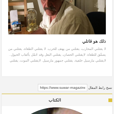
ذلك هو قاتلي
لا يقتلني المحارب، يقتلني من يهتف للحرب. لا يقتلني الطغاة، يقتلني من
يصفّق للطغاة. لايقتلني الحصان، يقتلني البغل وقد حُمّل بألقاب الخيول..
لايقتلني مارسيل خلفية، يقتلني جمهور مارسيل. لايقتلني الموت، يقتلني
النوّاحات. لايقتلني الحب، تقتلني الخيانة، ولا تقتلني الهجرة، تقتلني
افتراضات الوطن.
نسخ رابط المقال
الكتاب