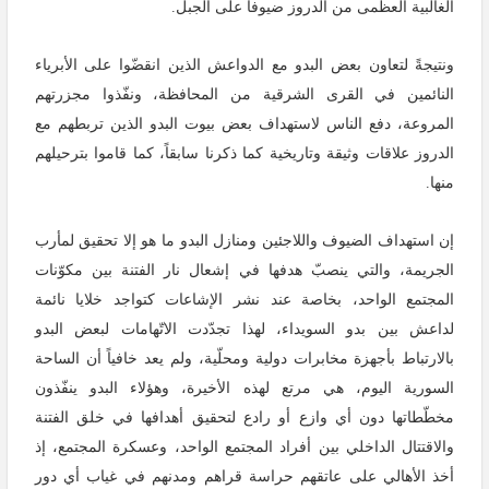
الغالبية العظمى من الدروز ضيوفاً على الجبل.
ونتيجةً لتعاون بعض البدو مع الدواعش الذين انقضّوا على الأبرياء
النائمين في القرى الشرقية من المحافظة، ونفّذوا مجزرتهم
المروعة، دفع الناس لاستهداف بعض بيوت البدو الذين تربطهم مع
الدروز علاقات وثيقة وتاريخية كما ذكرنا سابقاً، كما قاموا بترحيلهم
منها.
إن استهداف الضيوف واللاجئين ومنازل البدو ما هو إلا تحقيق لمأرب
الجريمة، والتي ينصبّ هدفها في إشعال نار الفتنة بين مكوّنات
المجتمع الواحد، بخاصة عند نشر الإشاعات كتواجد خلايا نائمة
لداعش بين بدو السويداء، لهذا تجدّدت الاتّهامات لبعض البدو
بالارتباط بأجهزة مخابرات دولية ومحلّية، ولم يعد خافياً أن الساحة
السورية اليوم، هي مرتع لهذه الأخيرة، وهؤلاء البدو ينفّذون
مخطّطاتها دون أي وازع أو رادع لتحقيق أهدافها في خلق الفتنة
والاقتتال الداخلي بين أفراد المجتمع الواحد، وعسكرة المجتمع، إذ
أخذ الأهالي على عاتقهم حراسة قراهم ومدنهم في غياب أي دور