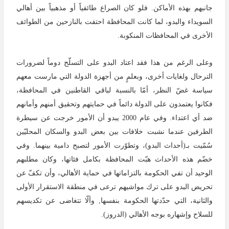
جانبهم بهذه الأماكن. فلو كان الصراع طائفياً أو مذهبياً بين أهالي
السويداء والبدو، لما كانت المحافظة احتفت بالنازحين من الطوائف
الأخرى في المحافظات المنكوبة.
وعلى الرغم من هذا فقد اعتاد البدو على التسلّح دوماً لضرورات
الترحال ولغايات أخرى، وبعلمٍ من أجهزة الدولة التي مارست معهم
سياسة غضّ النظر، أمّا بالنسبة لباقي القاطنين في المحافظة،
فكانوا يعتمدون على الدولة دائماً في حمايتهم وتحقيق أمنهم وأمانهم
ضد أي اعتداء. وفي عام 2000 يبدو أن الأمور خرجت عن سيطرة
الطرفين عندما نشبت خلافات بين بعض البدو والسكان المحليّين
سُمّيت بـ(أحداث البدو)، وتطوّرت الأمور لتصبح دامية بينهما. وفي
خضّم هذه الأحداث هبّت المحافظة بكامل فئاتها، وكان مطلبهم
الوحيد أن تفي الحكومة بالتزاماتها في حماية الأهالي، وأن تكفّ عن
تحريض البدو على ترك مواشيهم ترعى في منطقة الاستقرار الأولى
والثانية، التي حدّدتها الحكومة بنفسها, وألّا تتغاضى عن تكديسهم
للسلاح وإشهاره بوجه الأهالي (الدروز).