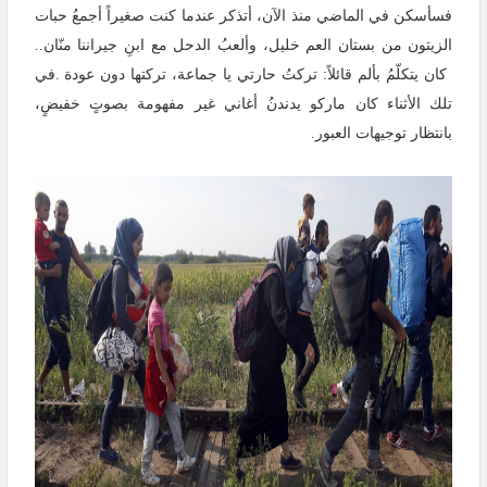
فسأسكن في الماضي منذ الآن، أتذكر عندما كنت صغيراً أجمعُ حبات
الزيتون من بستان العم خليل، وألعبُ الدحل مع ابنِ جيراننا منّان
..
كان يتكلّمُ بألم قائلاً: تركتُ حارتي يا جماعة، تركتها دون عودة
.
في
تلك الأثناء كان ماركو يدندنُ أغاني غير مفهومة بصوتٍ خفيضٍ،
بانتظار توجيهات العبور
.