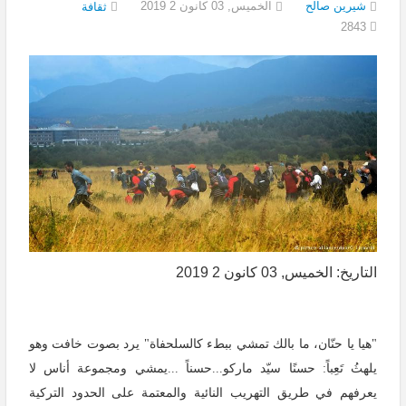
شيرين صالح
الخميس, 03 كانون 2 2019
ثقافة
2843
التاريخ: الخميس, 03 كانون 2 2019
"هيا يا حنّان، ما بالك تمشي ببطء كالسلحفاة" يرد بصوت خافت وهو
يلهثُ تَعِباً: حسنًا سيّد ماركو...حسناً
...
يمشي ومجموعة أناس لا
يعرفهم في طريق التهريب النائية والمعتمة على الحدود التركية