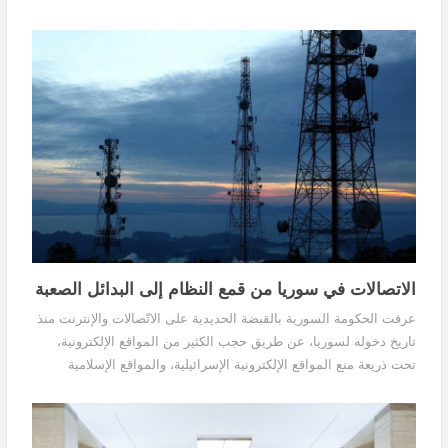
خمس عشرة منظمة إغاثة يوم الجمعة...
الاتصالات في سوريا من قمع النظام إلى البدائل الصعبة
عرفت الحكومة السورية بالقبضة الحديدية على الاتّصالات والإنترنت منذ
تاريخ دخوله لسوريا، عن طريق حجب الكثير من المواقع الإلكترونية،
تحت ذريعة منع المواقع الإلكترونية الإسرائيلية، والمواقع الإسلامية
المتشدّدة، أو التابعة لجماعة الإخوان المسلمين، والمواقع الكردية التي
تنادي بحقوق قومية للأكراد، في حين تؤكّد منظمات حقوقية دولية أن
الحَجْب يطال كل من انتقد نظام الحكم آنذاك، حتى لو كان موقعاً ثقافياً