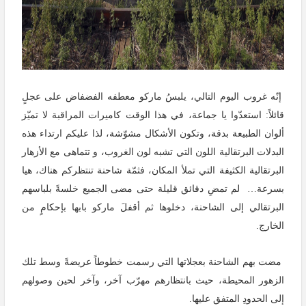
إنّه غروب اليوم التالي، يلبسُ ماركو معطفه الفضفاض على عجلٍ
قائلاً: استعدّوا يا جماعة، في هذا الوقت كاميرات المراقبة لا تميّز
ألوان الطبيعة بدقة، وتكون الأشكال مشوّشة، لذا عليكم ارتداء هذه
البدلات البرتقالية اللون التي تشبه لون الغروب، و تتماهى مع الأزهار
البرتقالية الكثيفة التي تملأ المكان، فثمّة شاحنة تنتظركم هناك، هيا
بسرعة
…
لم تمضِ دقائق قليلة حتى مضى الجميع خلسةً بلباسهم
البرتقالي إلى الشاحنة، دخلوها ثم أقفلَ ماركو بابها بإحكامٍ من
الخارج.
مضت بهم الشاحنة بعجلاتها التي رسمت خطوطاً عريضةً وسط تلك
الزهور المحيطة، حيث بانتظارهم مهرّب آخر، وآخر لحين وصولهم
إلى الحدودِ المتفق عليها.