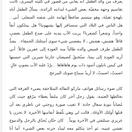
يعرف من والد الطفل أنه يعاني من قصور في كليته اليسرى، كانت
تقاسيم وجهه مخفيّة بعض الشيء لبدانته الزائدة، يسألُ الطفل أباه
بلهجةٍ ثقيلة، وهو مبتسم ضاغطاً إبهامه على شفته السفلى: أبي...
هل الناس في البلاد التي سنسافر إليها يشبهوننا؟ هل يملكون أنفاً
واحداً، وشعراً كشعرنا؟ يربت الأب بيديه على صدغ الطفل بغضبٍ
قائلاً: هشش، هشش.، لا ينقصني شيء سوى أسئلتك الحمقاء
..
يشدُّ
الطفل طرف قميص والده طالباً منه العودة إلى عفرين قائلاً: أبي
أريد العودة إلى بيتنا، سنُخنقُ كصيصان جارتنا شيرين التي حبستها
في كيس نايلون أسود ذات يوم هاهاهاها
...
يرّدُ عليه الأب بصوتٍ عالٍ:
اصمتْ، اصمتْ، لا أريدُ سماع صوتك المزعج.
كان ضوء رسائل هواتف ماركو النقالة المتلاحقة يضيء الغرفة التي
تخالطها العتمة، يقول رجل آخر كان ملتفاً بغطاء مرّقع حيث كان
مُصاباً بنوبةِ سعال حادة: لا تغيب صورة زوجتي عن ناظري بعد أن
قتلها أولئك الأوغاد، قالت لي وهي تلّفظ أنفاسها الأخيرة: لا تحزن يا
عزيزي سنلتقي في الآخرة يوماً
..
كان حنّان يُحدّق بالرجل والدموع
تغشي عينيه، ثم أخذ يتكلم معه ليبدّد حزنه بعض الشيء: أما أنا