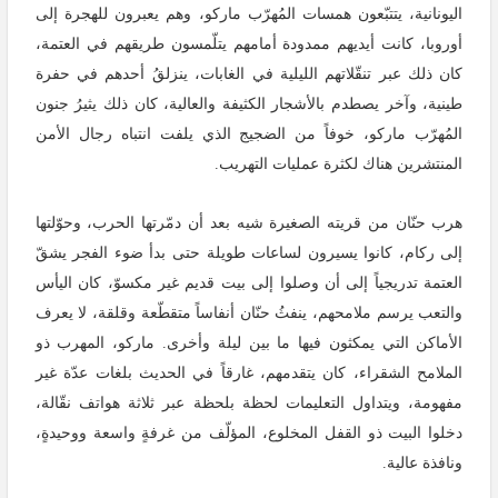
اليونانية، يتتبّعون همسات المُهرّب ماركو، وهم يعبرون للهجرة إلى
أوروبا، كانت أيديهم ممدودة أمامهم يتلّمسون طريقهم في العتمة،
كان ذلك عبر تنقّلاتهم الليلية في الغابات، ينزلقُ أحدهم في حفرة
طينية، وآخر يصطدم بالأشجار الكثيفة والعالية، كان ذلك يثيرُ جنون
المُهرّب ماركو، خوفاً من الضجيج الذي يلفت انتباه رجال الأمن
المنتشرين هناك لكثرة عمليات التهريب
.
هرب حنّان من قريته الصغيرة شيه بعد أن دمّرتها الحرب، وحوّلتها
إلى ركام، كانوا يسيرون لساعات طويلة حتى بدأ ضوء الفجر يشقّ
العتمة تدريجياً إلى أن وصلوا إلى بيت قديم غير مكسوّ، كان اليأس
والتعب يرسم ملامحهم، ينفثُ حنّان أنفاساً متقطّعة وقلقة، لا يعرف
الأماكن التي يمكثون فيها ما بين ليلة وأخرى. ماركو، المهرب ذو
الملامح الشقراء، كان يتقدمهم، غارقاً في الحديث بلغات عدّة غير
مفهومة، ويتداول التعليمات لحظة بلحظة عبر ثلاثة هواتف نقّالة،
دخلوا البيت ذو القفل المخلوع، المؤلّف من غرفةٍ واسعة ووحيدةٍ،
ونافذة عالية
.