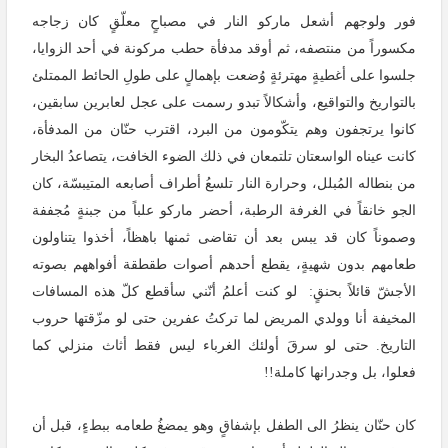
فور ولوجهم أشعل ماركو النار في مصباحٍ معلّقٍ كان زجاجه
مكسوراً من منتصفه، ثم أوقد مدفأة حطب مركونة في أحد الزوايا،
جلسوا على أغطيةٍ مهترئةٍ وُضعت بإهمالٍ على طولِ الحائط الممتلئ
بالتواريخ والتواقيع، وأشكالاً تبدو رسمت على عجل لعابرين سابقين،
كانوا يرتجفون وهم يتكّومون من البرد، اقترب حنّان من المدفأة،
كانت عيناه الواسعتان تلتمعان في ذلك الضوء الخافت، يتصاعدُ البخار
من بنطاله المُبلل، وحرارة النار تلسعُ أطراف أصابعه المتيبسّة، كان
الجو خانقاً في الغرفة الرطبة، أحضر ماركو علباً من جبنةٍ مُجففة
وصموناً كان قد يبس بعد أن تقاضى ثمنها باهظاً، أخذوا يتناولون
طعامهم بدون شهيةٍ، يقطع أحدهم أصوات طقطقة أفواههم بصوته
الأجشّ قائلاً بحنقٍ
:
لو كنت أعلمُ أنّني سأقطع كلّ هذه المسافات
المخيفة أنا وولدي المريض لما تركتُ عفرين حتى لو مزّقتها حروب
التاريخ. حتى لو سرقَ أولئك الغرباء ليس فقط أثاث منزلي كما
فعلوا، بل وجدرانها كاملة
!!
كان حنّان ينظرُ الى الطفل بإشفاقٍ وهو يمضغُ طعامه ببطءٍ، قبل أن