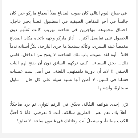
في صباحِ اليوم التالي كان صوت المذياع يملأ أسماع ماركو حين كان
جالساً في أحدِ المقاهي الصيفية في اسطنبول مُعلناً بخبر عاجل
:
اختناق مجموعة مهاجرين في شاحنة تهريب كانت تُقلّهم دون
الحصول على تفاصيل أكثر
…
أدارَ ماركو وجهه باتجاه مكان المذياع
مغمضاً عينه اليسرى، وكأنّه يستعيدُ ما جرى البارحة، يكزُّ أسنانه ندماً
قائلاً
:
أوه لقد نسيت، باب تلك الشاحنة لا يفتح من الداخل، فاتني
ذلك... بحق السماء
..
كيف تركهم السائق دون أن يفتح لهم الباب
الخلفي
!!
لابد أن دورية داهمتهم.. اللعنة.. من أصل ست عمليات
فشلنا في اثنتين، لا أظن أنها نسبة سيئة على كل حال
..
تناولَ
سيجارةً، وأشعلها.
ترّن إحدى هواتفه النقّالة، يحدّق في الرقم لثوانٍ، ثم يرد ضاحكاً
:
أهلاً بك، نعم نعم
..
الطريق سالكة، أنت لا تعرفني، فأنا لا أحبُّ
الكذب مطلقاً، و ستصلُ أنتَ وعائلتك في غضون ساعة، لا تقلق
!