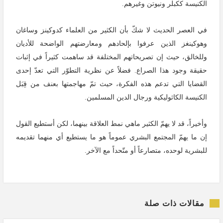
الكنيسة ككبلر ونيوتن وغيرهم.
في العصر الحديث لا شكّ بأن الكثير من العلماء كدوكينز وساغان
وهوكينغز الذين عرفوا بإلحادهم ومعارضتهم الواضحة للأديان
وللخالق، حيث إن تصريحاتهم المختلفة قد ساهمت كثيراً في إثبات
حقيقة وجود هذا الصراع. فضلاً عن نظرية التطوّر التي تعدّ إحدى
القضايا التي تدعم هذه الفكرة، حيث تمّ مهاجمتها بعنف من قِبَل
الكنيسة الكاثوليكية ورجال الدين المسلمين
.
وأخيراً، قد لا يهمّ الكثير ماهي نمط العلاقة بينهما، لكن أستطيع القول
إن ما يهمّ المجتمع البشري عموماً هو ما يستطيع أي منهما تقديمه
للبشرية لوحده، متصارعاً أو متّحداً مع الآخر
.
مقالات ذات صلة