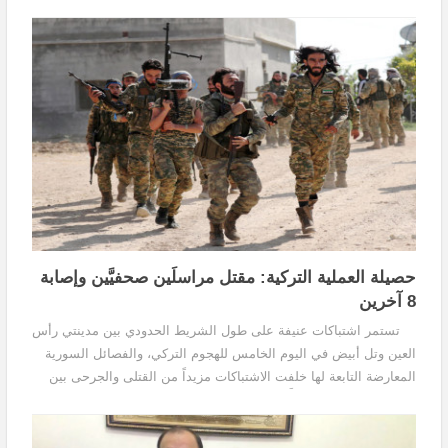
حصيلة العملية التركية: مقتل مراسلَين صحفيَّين وإصابة
8 آخرين
تستمر اشتباكات عنيفة على طول الشريط الحدودي بين مدينتي رأس
العين وتل أبيض في اليوم الخامس للهجوم التركي، والفصائل السورية
المعارضة التابعة لها خلفت الاشتباكات مزيداً من القتلى والجرحى بين
طرفي القتال، فيما تخطَّت حصيلة...