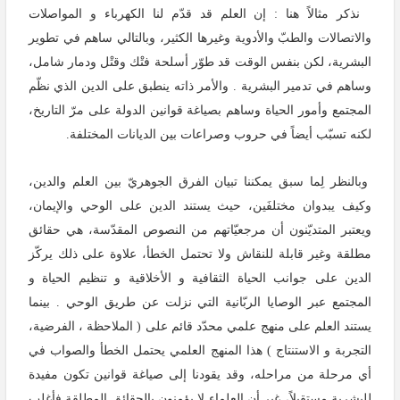
نذكر مثالاً هنا : إن العلم قد قدّم لنا الكهرباء و المواصلات
والاتصالات والطبّ والأدوية وغيرها الكثير، وبالتالي ساهم في تطوير
البشرية، لكن بنفس الوقت قد طوّر أسلحة فتْك وقتْل ودمار شامل،
وساهم في تدمير البشرية
.
والأمر ذاته ينطبق على الدين الذي نظّم
المجتمع وأمور الحياة وساهم بصياغة قوانين الدولة على مرّ التاريخ،
لكنه تسبّب أيضاً في حروب وصراعات بين الديانات المختلفة.
وبالنظر لِما سبق يمكننا تبيان الفرق الجوهريّ بين العلم والدين،
وكيف يبدوان مختلفَين، حيث يستند الدين على الوحي والإيمان،
ويعتبر المتديّنون أن مرجعيّاتهم من النصوص المقدّسة، هي حقائق
مطلقة وغير قابلة للنقاش ولا تحتمل الخطأ، علاوة على ذلك يركّز
الدين على جوانب الحياة الثقافية و الأخلاقية و تنظيم الحياة و
المجتمع عبر الوصايا الربّانية التي نزلت عن طريق الوحي
.
بينما
يستند العلم على منهج علمي محدّد قائم على ( الملاحظة ، الفرضية،
التجربة و الاستنتاج ) هذا المنهج العلمي يحتمل الخطأ والصواب في
أي مرحلة من مراحله، وقد يقودنا إلى صياغة قوانين تكون مفيدة
للبشرية مستقبلاً، غير أن العلماء لا يؤمنون بالحقائق المطلقة فأغلب