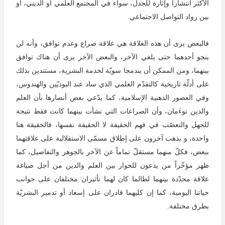
الأكثر انتشاراً وإثارة للجدل، سواء في المجتمع العلمي أو الديني، أو
بين رواد التواصل الاجتماعي.
فالبعض يرى أن هذه العلاقة هي علاقة صراع وعدم توافق، وأنه لن
ينجو أحدهما حتى يلغي الآخر، والبعض الآخر يرى أن هناك توافق
بينهما، ومن الممكن أن يندمجا سويّة لخدمة البشرية، مستندين بذلك
على أدلّة تاريخية كالتقدّم العلمي الذي ساد عند البوذيّين والهندوس،
وفي العصور الذهبية الإسلامية، كما يدّعي بعض أنصارها بأن العلم
والدين توءَمان، وأن الصراعات التي نشأت بينهما كانت فقط نتيجة
للجهل والتعصّب في فهم الحقيقة لا الحقيقة نفسها، فالحقيقة هنا
واحدة، و يذهب آخرون على إطلاق مسمّى الاستقلالية على علاقتهما
ببعض، فكلّ منهما مستقلّ تماماً عن الآخر بالجوهر والتفاصيل، كما
ظهر مؤخّراً من يدعون للحوار بين العلم والدين من أجل صياغة
علاقة محدّدة بينهما لطالما كان لهما تأثيران مختلفان على جوانب
حياتنا اليومية، كما إن كليهما قادران على إسعاد أو تدمير البشريّة
بطرق مختلفة.