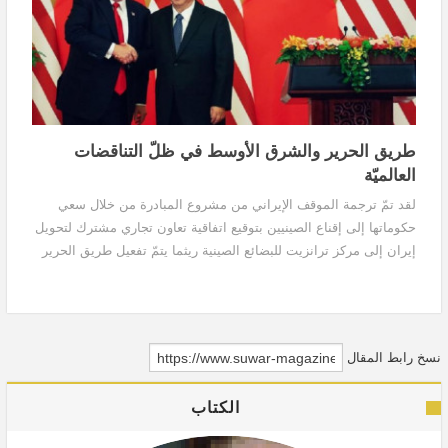
طريق الحرير والشرق الأوسط في ظلّ التناقضات
العالميّة
لقد تمّ ترجمة الموقف الإيراني من مشروع المبادرة من خلال سعي
حكوماتها إلى إقناع الصينيين بتوقيع اتفاقية تعاون تجاري مشترك لتحويل
إيران إلى مركز ترانزيت للبضائع الصينية ريثما يتمّ تفعيل طريق الحرير
ونجاحها في ذلك، وتمكّنت إيران من توقيع مجموعة من اتفاقيات التعاون
الاقتصادي تزيد قيمتها على 40 مليار دولار مع الصين. وبذلك تكون هذه
المبادرة بمثابة الحلم الذي بات قريباً من التحقّق والذي ستبذل إيران كل
جهودها لتحقيقها.
نسخ رابط المقال
الكتاب