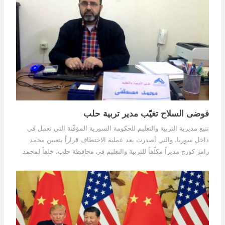
فوضى السلاح تغيّب مدير تربية حلب
تتبع مديرية التربية والتعليم للحكومة السورية المؤقّتة التي تعمل في
داخل سوريا، والتي أصدرت بعد عملية الاختطاف قراراً بتعيين محمد
رامز كورج مديراً مكلّفاً للتربية والتعليم في محافظة حلب، خلفاً لمحمد
مصطفى، لتسيير الأعمال، لمدة أقصاها شهر واحد. وكانت فعاليّات مدنية
ونشطاء قد نظّموا عدّة وقفات احتجاجية للضغط من أجل إطلاق سراح
مدير التربية، في مناطق متعدّدة من محافظة حلب