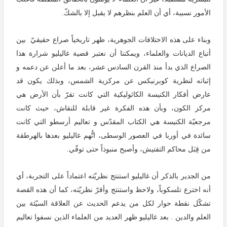
الأمور نسبية، أي أن العلم بنظرهم لا يقبل إلا بالشكّ.
وبناء على هذه الاختلافات الجوهرية، ظهر تاريخياً صراع حقيقيّ بين
أتباع الديانات والعلماء، ويمكننا أن نعتبر قضية غاليليو شرارة هذا
الصراع الذي بدأ منذ القرن السادس عشر، بعد ما أعلن عن دعمه و
إثباته لنظرية كوبرنيكس عن مركزية الشمس، وبذلك يكون قد
عارض أفكار الكنيسة الكاثوليكية التي كانت تقرّ بأن الأرض هي
مركز الكون، وبأن هذه الفكرة غير قابلة للنقاش، حيث كانت
مرجعيّة الكنيسة هي الكتاب المقدّس و تعاليم أرسطو التي كانت
سائدة في أوربا في العصور الوسطى، اتُّهم غاليليو بعدها بالهرطقة
من قِبَل محاكم التفتيش، وأصبح منبوذاً حتى توفّي.
من الجدير بالذكر أن غاليليو استنتج نظريّته اعتماداً على التجربة، أي
أنه اخترع تلسكوباً، ولاحظ واستنتج وأقرّ نظريّته، كما أن هذه القصة
تشكّل نقطة حوار لكل من يدعم الحديث عن العلاقة السيّئة بين
العلم والدين . بعد غاليليو ظهر العديد من العلماء الذين نسفوا تعاليم