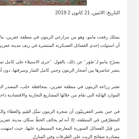
التاريخ: الاثنين, 21 كانون 2 2019
أن استولت إحدى الفصائل العسكرية المنتشرة في ريف مدينة عفرين ع
يصرّح مامو لـ"صُوَر" عن ذلك، بالقول: "جرى الاستيلاء على كامل ث
بنشر عناصرها بين أشجار الزيتون وجني كامل الثمار وسرقتها، دون 
تعتبر زراعة الزيتون في منطقة عفرين، بمحافظة حلب، المصدر الرئي
الموارد الهامّة التي تقام من خلالها المشاريع التجارية والاقتصادية داخ
في حين يعتبر العفرينيّون أن شجرة الزيتون تمثّل القيَم والعطاء و
المتطرّفين في المنطقة، إلا أنه لم يحالف الحظّ سكان مدينة عفري
من قِبَل الفصائل السورية المعارضة المسيطرة عليها، حيث امتهنت ت
مصادرة صفائح الزيت على الطرقات وفي المنازل.