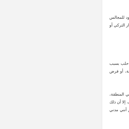
ود للمجالس
ر التركي أو
 حلب بسبب
قة، أو فرض
ي المنطقة،
 إلا أن ذلك
 أنني مدني