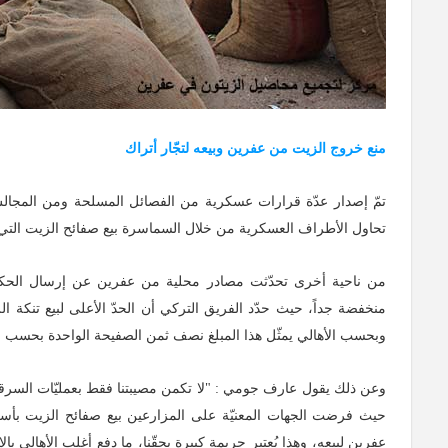
منع خروج الزيت من عفرين وبيعه لتجّار أتراك
تمّ إصدار عدّة قرارات عسكرية من الفصائل المسلحة ومن المجال
تحاول الأطراف العسكرية من خلال السماسرة بيع صفائح الزيت التي يش
من ناحية أخرى تحدّثت مصادر محلية من عفرين عن إرسال الحكومة ال
وبحسب الأهالي يمثّل هذا المبلغ نصف ثمن الصفيحة الواحدة بحسب الس
وعن ذلك يقول عارف جومي : "لا تكمن مصيبتنا فقط بعمليّات السرقة ا
حيث فرضت الجهات المعنيّة على المزارعين بيع صفائح الزيت بأسعا
عفرين لبيعه، وهذا يُعتبر جريمة كبيرة بحقّنا، ما دفع أغلب الأهال