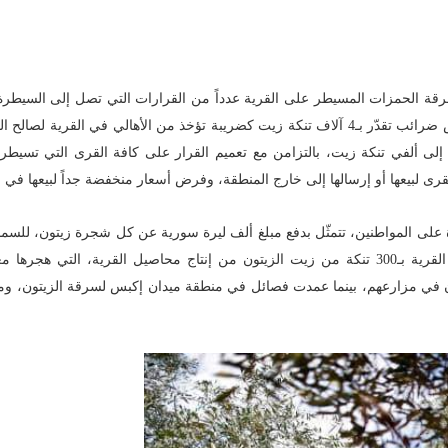
رقة الحمزات المسيطر على القرية عدداً من القرارات التي تصل إلى السيطر
منتوج زيت الزيتون، وثمار أشجار الزيتون في القرية، فدعا إلى فرض ضرائب تقدّر بـ4 آلاف تنكة زيت كضريبة تؤخذ من الأهالي في ال
ى ألفي تنكة زيت، بالتزامن مع تعميم القرار على كافة القرى التي تسيطر 
رى لبيعها أو إرسالها إلى خارج المنطقة، وفرض أسعار منخفضة جداً لبيعها في ا
على المواطنين، تتمثّل بدفع مبلغ ألف ليرة سورية عن كل شجرة زيتون، للسما
محصول الزيتون، ولاحقاً تمّ استبدال القرار بعد ذلك بتغريم سكان القرية بـ300 تنكة من زيت الزيتون من إنتاج محاصيل القرية، ا
تون في مزارعهم، بينما عمدت فصائل في منطقة ميدان إكبس لسرقة الزيتون، وم