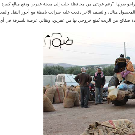
راجو بقولها "رغم عودتي من محافظة حلب إلى مدينة عفرين ودفع مبالغ كبيرة لق
لمحصول هناك، والنصف الآخر دفعت عليه ضرائب باهظة مع أجور النقل والمع
عدة صفائح من الزيت يُمنع خروجي بها من عفرين، وبقائي عرضة للسرقة في أي