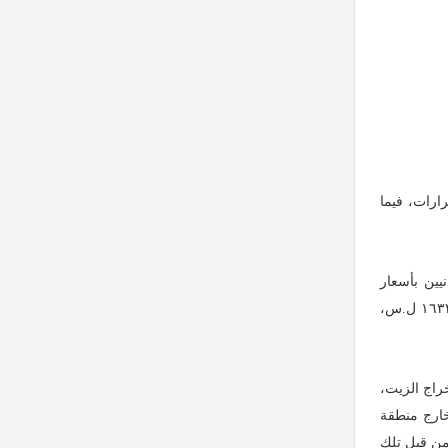
ارات، فيما
يين بأسعار
منخفضة جداً، حيث حدّد الفريق التركي أن الحدّ الأعلى لبيع تنكة الزيت الواحدة، والتي يُقدّر وزنها الصافي بـ١٦ كغ هو ٣٤ دولار، أي ما يعادل ١٦٣٢٠ ل.س،
خراج الزيت،
خارج منطقة
من قِبل تلك