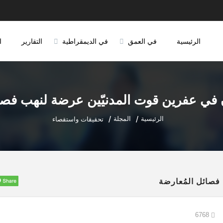
الرئيسية
في العمق
في الديمقراطية
التقارير
ا
 في عفرين قوت المدنيّين عرضة لنهب فصا
الرئيسية
المجلة
تحقيقات واستقصاء
فصائل المُعارضة
6768