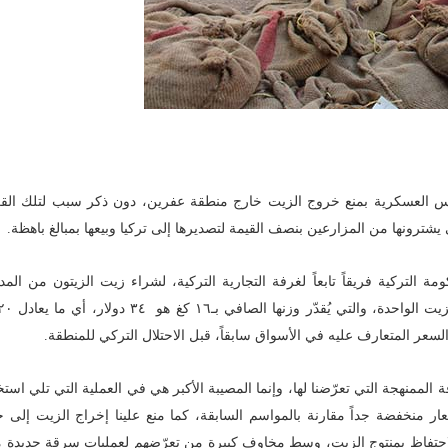
س العسكرية بمنع خروج الزيت خارج منطقة عفرين، دون ذكر سبب لتلك القر
ترونها من المزارعين بنصف القيمة لتصديرها إلى تركيا وبيعها بمبالغ باهظة.
تركية فريقاً تابعاً لغرفة التجارية التركية، لشراء زيت الزيتون من المدن
عر المتعارف عليه في الأسواق سابقاً، قبل الاحتلال التركي للمنطقة.
لممنهجة التي تعرّضنا لها، وإنما المصيبة الأكبر هي في العملية التي تلي است
ر منخفضة جداً مقارنة بالمواسم السابقة، كما منع علينا إخراج الزيت إلى 
ي بالاحتفاظ بمنتوج الزيت، وسط مخاوف كبيرة من تعرّضهم لعمليات سرقة جديدة 