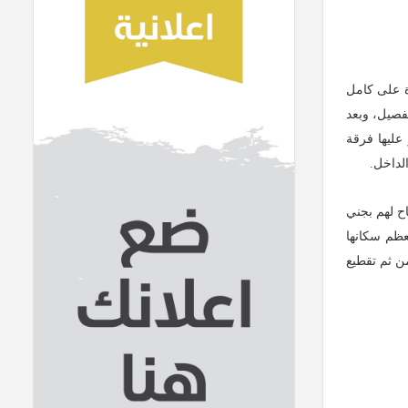
ة على كامل
قرية لصالح الفصيل، وبعد
عليها فرقة
لداخل.
ح لهم بجني
لتي هجرها معظم سكانها
ن ثم تقطيع