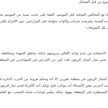
نتوج من قبل الفصائل.
ا مع المجالس المحلية قبل الموسم، اتّفقنا على تحديد نسبة من الموسم تع
ذه النسبة، وفرضت ضرائب وأتاوات متنوّعة على المزارعين، دون الالتزام بالقرا
تلك التصرّفات".
استفادة من عدم تواجد الأهالي ونزوحهم باتجاه مناطق الشهباء ومحافظة
ني ثمار أشجار الزيتون لعدد كبير من النازحين غير المتواجدين في المنط
شجار الزيتون في منطقة عفرين، إلا أنه وبحكم هروبنا من الحرب الدائرة ف
ث أخبرني بعض الأصدقاء أنه يتوجّب عليّ توكيل أحد الأقرباء لجني ثمار الزيتون،
سيطرة على المنطقة بنهبها، بحجّة تبعيّتي لوحدات حماية الشعب، مع العلم