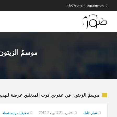
info@suwar-magazine.org
موسمُ الزيتون
موسمُ الزيتون في عفرين قوت المدنيّين عرضة لنهب 
شيار خليل
الاثنين, 21 كانون 2 2019
تحقيقات واستقصاء