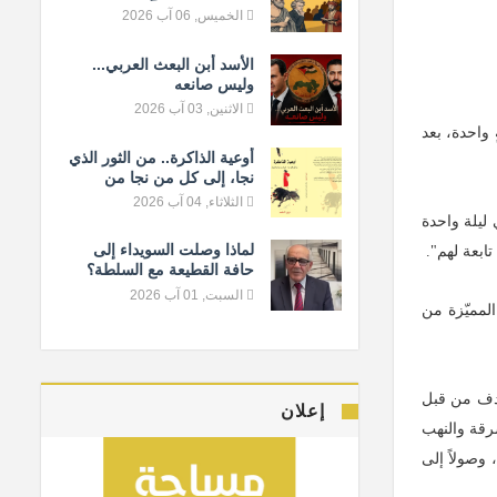
المعيار الإنساني
الخميس, 06 آب 2026
الأسد أبن البعث العربي...
وليس صانعه
الاثنين, 03 آب 2026
 في ليلةٍ واحدة، بعد
أوعية الذاكرة.. من الثور الذي
نجا، إلى كل من نجا من
النسيان
الثلاثاء, 04 آب 2026
ليلة واحدة
لماذا وصلت السويداء إلى
بعة لهم".
حافة القطيعة مع السلطة؟
السبت, 01 آب 2026
لمميّزة من
تهدف من قبل
إعلان
رقة والنهب
وصولاً إلى