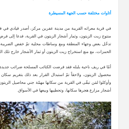
أتاوات مختلفة حسب الجهة المسيطرة
في قرية معراته القريبة من مدينة عفرين مركز، أصدر قيادي في ف
تدخّل بعض وجهاء المنطقة ومع وساطات محلية تمّ خفض الضريبة إل
الحمزات، مع منع استخراج زيت الزيتون أو ثمار الأشجار خارج تلك الق
أمّا في ريف ناحية بلبله فقد فرضت الكتائب المسلحة ضرائب جديدة 
وأوكلوا لمَن تبقّى في القرية من سكانها مهمّة جني محاصيل الزي
أشجار مزارع هجرها سكانها، وتحطيبها وبيعها في الأسواق.