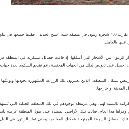
يمتلك رفعت مامو، وهو من مزارعي الزيتون في منطقة عفرين، ما يقارب 400 شجرة زيتون في منطقة شيه "شيخ الحديد"، فقدها جميعها
ليها بالكامل.
مار الزيتون من الأشجار التي أمتلكها، إذ قامت فصائل عسكرية في المنطقة في 
أن أحصل على تعويض لذلك من الجهات المختصة رغم تقديم الشكوى لعدة جهات تا
س لسكان المنطقة، الذين يعتبرون تلك الزراعة المشهورة بجودتها ونوعيّتها ا
ل المدينة أو خارجها.
الكرامة بالنسبة لهم، وهي مرتبطة بوجودهم في تلك المنطقة الجبلية التي تُس
ن وقراها هذا العام، فباتت تلك الأراضي الممتدّة على طول المنطقة عرضة للس
لك الفصائل السرقة الممنهجة بتفكيك المعاصر، وجني ثمار الزيتون في الليل، 