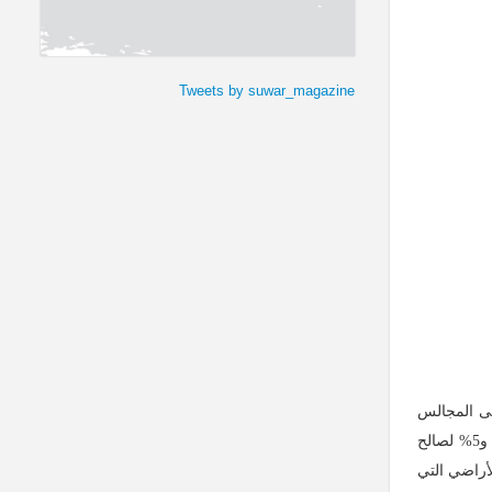
Tweets by suwar_magazine
لى المجالس
المحلية في المنطقة؛ فطالبت المجالس المحلية مالكي معاصر الزيتون بتحويل 10% من نسبة إنتاج الزيتون لصالح المجالس المحلية في المنطقة، و5% لصالح
أراضي التي