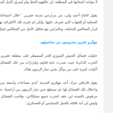
لا يتواجد أصحابها في المنطقة، إن حالفهم الحظّ ولم يُسرق كامل الم
يقول الحاج أحمد ولي، من مزارعي مدينة عفرين: "خلال اجتماعاتن
المحلية أو للجهات التي تشرف عليها، ولكن لم تلتزم تلك الأطراف به
قرار المجالس المحلية، وبالتزامن مع تجاهل كامل من المجالس لمثل 
مهجّرو عفرين محرومون من محاصيلهم
حاولت فصائل الجيش السوري الحر المسيطر على منطقة عفرين، ال
الحرب الدائرة؛ حيث صدرت عدة فتاوى وقرارات من تلك الفصائل بج
أتاوات كبيرة على من يوكّل بجني ثمار الزيتون هناك.
يقول قازقلي مراد، أحد مهجّري المدينة "لدي مساحات واسعة من أ
واحتلال تلك الفصائل لها، لم نستطع جني ثمار الزيتون من أراضينا، حي
مرفوض بالنسبة لي، فقد حُجزت جميع ممتلكاتي، وقامت الفصائل الم
وليس لي أية علاقة بالعمل السياسي أو العسكري".