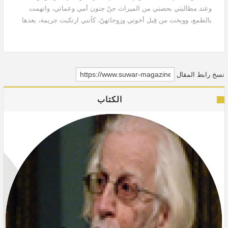
وعند مطالبتي بحصتي من الميراث جنّ جنون أمي وعماتي، واتهمت
بالطمع، ووبخت من قِبل أخوتي وزوجاتهنّ، كأنني ارتكبت جريمة، بعدها
صمت ولم أعد أطالبهم بشيء، لكن صفة...
نسخ رابط المقال
الكتاب