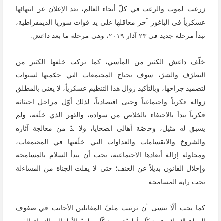
زرعت الموت والرعب في كلّ أنحاء العالم، بعد الإعلان عن انتهائها
عسكرياً في الباغوز آخر معاقلها على يد قوات سوريا الديمقراطية،
تبدأ مرحلة جديد في ٢٣ آذار ٢٠١٩، وهي مرحلة ما بعد داعش.
خلّف داعش الكثير من المآسي، كما تركت خلفها الكثير من
التطرّف والشرّ، سوف تحتاج المجتمعات التي حكمتها لسنوات
لتضميد جراحها، وبالتأكيد زوال هذا التنظيم عسكرياً، لا يعني بالمطلق
زواله فكرياً واجتماعياً وحتى اقتصادياً، لذلك أوّل مراحل اجتثاثه
فكرياً يبدأ بالاحتفاء بالخلاص من سواده، والقهر الذي خلّفه، ولم
يسبق له مثيل، وخاصّة أهالي الضحايا، ولا بدّ من معالجة آثاره
والشروخ والانقسامات والعداوات التي خلّفتها في المجتمعات،
ومحاولة إزالة أبعادها الاجتماعية، يجب أن يبدأ السلام بالمسامحة
وإحلال القانون بديلاً عن العنف؛ حتى لا يفلت الجناة من المساءلة
تحت راية المسامحة.
كما يجب ألّا ننسى أن ترتيب ملفّ المقاتلين الأجانب في صفوف