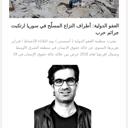
العفو الدولية: أطراف النزاع المسلّح في سوريا ارتكبت
جرائم حرب
نشرت منظمة العفو الدولية ( أمنيستي ) يوم الثلاثاء 18شباط / فبراير
تقريرها السنوي عن حالة حقوق الإنسان في منطقة الشرق الأوسط
وشمال إفريقيا لعام 2019 عرض من خلاله حالة حقوق الإنسان في 19
بلداً في منطقة الشرق الأوسط وشمال إفريقيا،...