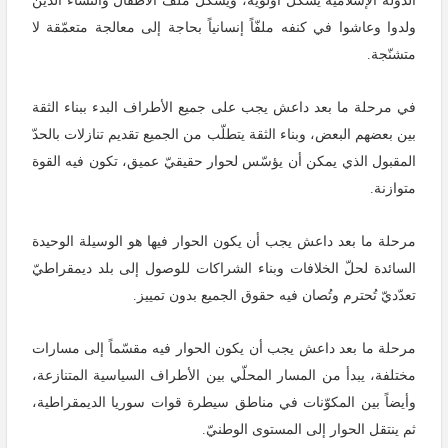
الدولة الإسلامية يشكّل أولويّة، ويشكّل ملفّ الأطفال والنساء الذين
ولدوا وعاشوا في كنفه ملفّاً إنسانياً بحاجة إلى معالجة متعمّقة لا
متشنّجة.
في مرحلة ما بعد داعش يجب على جميع الأطراف البدء ببناء الثقة
بين بعضهم البعض، وبناء الثقة يتطلّب من الجميع تقديم تنازلات بالحدّ
المقبول الذي يمكن أن يؤسّس لحوار حقيقيّ عميق، تكون فيه القوة
متوازنة.
مرحلة ما بعد داعش يجب أن يكون الحوار فيها هو الوسيلة الوحيدة
السائدة لحلّ الخلافات وبناء الشراكات للوصول إلى بلد ديمقراطيّ
تعدّديّ تُحترم وتُصان فيه حقوق الجميع بدون تمييز.
مرحلة ما بعد داعش يجب أن يكون الحوار فيه مقسّماً إلى مسارات
مختلفة، يبدأ من المسار المحلّي بين الأطراف السياسية المتنازعة،
وأيضاً بين المكوّنات في مناطق سيطرة قوات سوريا الديمقراطية،
ثم ينتقل الحوار إلى المستوى الوطنيّ.