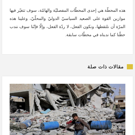
هذه المحطّة هي إحدى المحطّات المفصليّة والهامّة، سوف تتغيّر فيها
موازين القوة على الصعيد السياسيّ الدوليّ والمحلّيّ، وعلينا هذه
المرّة أن نلتقطها، ونكون الفعل، لا ردّة الفعل، وإلّا فإنّنا سوف نندب
حظّنا كما ندبناه في محطّات سابقة.
مقالات ذات صلة