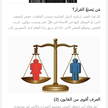
مَن يَصنعُ القرار؟
كل هذا العنف ارتكبته الدول الضامنة بحسب اتّفاقيات خفض التصعيد
التي تمّ التوصّل إليها في الآستانا في ظلّ عجز وصمت دوليّين، غريب
للبعض، ومتوقّع للبعض الآخر، كما لم ترتقِ ردّة الفعل لدى السوريين إلى
مستوى الوجع والدمار والتهجير الذي خلّفه هذا العنف باستثناء بعض
الجهود الخجولة في المناصرة التي أبدتها بعض المنظمات المدنية
العرف أقوى من القانون (2)
"بعد وفاة أبي انشغل أخوتي بتقسيم الميراث وكأنني غير موجودة،