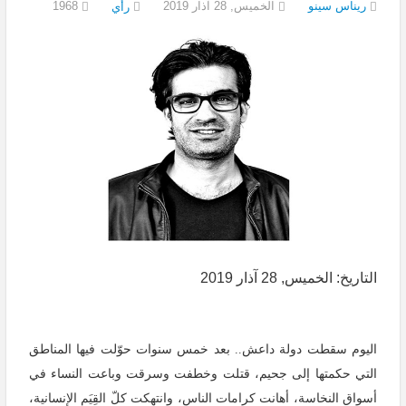
ريناس سينو
الخميس, 28 آذار 2019
1968
رأي
التاريخ: الخميس, 28 آذار 2019
اليوم سقطت دولة داعش.. بعد خمس سنوات حوّلت فيها المناطق
التي حكمتها إلى جحيم، قتلت وخطفت وسرقت وباعت النساء في
أسواق النخاسة، أهانت كرامات الناس، وانتهكت كلّ القِيَم الإنسانية،