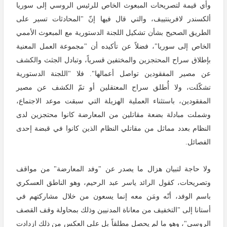
وأي قيمة لتصريحات المبعوث الخاص للرئيس الروسي إلى سوريا
ألكسندر لافرينتييف، والتي قال فيها إنّ "المحادثات تسير على
الطريق الصحيح بشأن تشكيل اللجنة الدستورية مع المبعوث الأممي
الخاص إلى سوريا"، فضلاً عن تأكيده أن "مجموعة العمل المعنية
بإطلاق سراح المحتجزين والمختفين قسرياً، وتبادل الجثث والكشف
عن مصير المفقودين تواصل أعمالها". فلا "اللجنة الدستورية
تشكّلت، ولا أُطلق سراح المعتقلين أو تمّ الكشف عن مصير
المفقودين، باستثناء العملية الهزيلة التي سبقت موعد الاجتماع،
وشملت مبادلة بضعة مقاتلين من المعارضة كانوا محتجزين لدى
النظام بعدد مماثل من مقاتلي النظام الذين كانوا في قبضة إحدى
الفصائل.
ولا حاجة لتبيان هزال ما يصدر عن "وفد المعارضة" من مواقف
وتصريحات، كقول الرائد ياسر عبد الرحيم، وهو الناطق العسكري
باسم الوفد، أنّه ومَن معه إنما يسعون من خلال مشاركتهم في
أستانا إلى "التخفيف من معاناة المدنيين وذلك بمحاولة وقف القصف
الروسي"، وهو ما لم يحصل مطلقاً بل على العكس من ذلك ازدادت