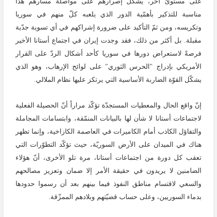
على مستوىً آخر، يشكّل إصرارهم على مواصلة مسارهم هذا
مناسبة للتذكير بأهمّية الدور الذي يلعبه كلّ منهم في سوريا
وتكريسه، ومن ثمّ التأكيد على ضرورة إشراكهم في أي تسوية جدّية
مقبلة. بل أكثر من ذلك، فقد وجدت إيران في اجتماع أستانا الأخير
فرصةً لاستعراض دورها في سوريا كأحد أشكال الردّ على القرار
الأمريكي بإدراج "الحرس الثوري" على لوائح الإرهاب، وهو الذي
يشكّل القوّة الضاربة الأساسية التي يرتكز عليها نظام الملالي.
إنّ واقع الحال والمعطيات المستجدّة تؤكّد مراراً أنّ الحصيلة الفعلية
لاجتماعات أستانا لا شأن لها بالبيانات المنمّقة، وابتسامات المجاملة
والتفاؤل الكاذب أمام الكاميرات في العاصمة الكازاخية، وإنما تظهر
هناك في الميدان على الأرض السوريّة، حيث تؤكّد التطوّرات التي
تعقب كل دورة من اجتماعات أستانا، مرة تلو الأخرى، أنّ هؤلاء
الضامنين لا يريدون في حقيقة الأمر إلا ضمان وتعزيز مصالحهم
والسعي لاقتسام مناطق النفوذ فيما بينهم بعد أن رسموا حدودها
بدماء السوريين، وعلى حساب قضيّتهم وبلادهم الممزّقة.