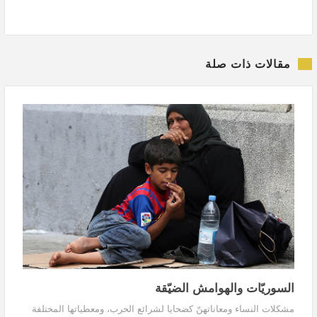
مقالات ذات صلة
السوريّات والهوامش الضيّقة
مشكلات النساء ومعاناتهنّ كضحايا لشرائع الحرب، ومعطياتها المختلفة