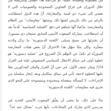
من مضمونه وإفشاله عملياً، ثمّ مراكمة هذا الفشل وتكريسه من
خلال الدوران في فراغ العناوين الممجوجة والعموميات التي لا
تفضي إلى شيء ذي قيمة. والمفارقة، أنّ هذه الدول استطاعت
بالرغم من ذلك تكريس لعبتها تلك بوصفها "مفاوضات" بين النظام
والمعارضة، مدّعيةً أنّها تساهم في دفع "العملية السياسية" قُدماً بعد
أن استطاعت، بمباركة المبعوث الأممي السابق ستيفان دي مستورا،
أن تختزلها في مسخ يسمّى "اللجنة الدستورية" ما تزال ولادته
متعثّرة. وكان ممّا سهّل هذا الاختزال أنّ بعض هيئات المعارضة
السوريّة لم تكفّ عن التوهّم بأنّ الشروع في "عملية دستورية" هو
خطوة أولى في سياق الانتقال السياسي المنصوص عليه في القرار
2254 وبيان جنيف الأول، في حين أنّ القرار والبيان المذكورين نصّا
عليها كخطوة لاحقة تأتي في سياق متكامل وبعد إنجاز سلسلة من
الإجراءات، لا كمسألة منفصلة ومحدودة وممسوخة على النحو الذي
تجري فيه مفاوضات "اللجنة الدستورية".
بناءً على ذلك، ما معنى أن يعلّق المبعوث الأممي الجديد غير
بيدرسن الذي شارك في المحادثات، بأنها جرت "بشكل جيد جداً".