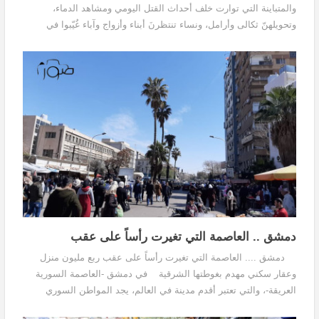
والمتباينة التي توارت خلف أحداث القتل اليومي ومشاهد الدماء،
وتحويلهنّ ثكالى وأرامل، ونساء تنتظرنَ أبناء وأزواج وآباء غُيّبوا في
السجون وعلى جبهات القتال، أو وجودهنّ كأرقام على قوائم الموت التي
حصدت مايقارب 25000 أنثى.
دمشق .. العاصمة التي تغيرت رأساً على عقب
دمشق .... العاصمة التي تغيرت رأساً على عقب ربع مليون منزل
وعقار سكني مهدم بغوطتها الشرقية في دمشق -العاصمة السورية
العريقة-، والتي تعتبر أقدم مدينة في العالم، يجد المواطن السوري
نفسه عاجزاً عن الحياة بشكل طبيعي في مدينة...