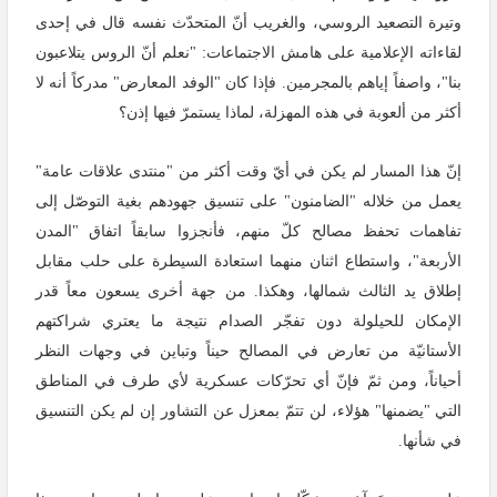
وتيرة التصعيد الروسي، والغريب أنّ المتحدّث نفسه قال في إحدى
لقاءاته الإعلامية على هامش الاجتماعات: "نعلم أنّ الروس يتلاعبون
بنا"، واصفاً إياهم بالمجرمين. فإذا كان "الوفد المعارض" مدركاً أنه لا
أكثر من ألعوبة في هذه المهزلة، لماذا يستمرّ فيها إذن؟
إنّ هذا المسار لم يكن في أيّ وقت أكثر من "منتدى علاقات عامة"
يعمل من خلاله "الضامنون" على تنسيق جهودهم بغية التوصّل إلى
تفاهمات تحفظ مصالح كلّ منهم، فأنجزوا سابقاً اتفاق "المدن
الأربعة"، واستطاع اثنان منهما استعادة السيطرة على حلب مقابل
إطلاق يد الثالث شمالها، وهكذا. من جهة أخرى يسعون معاً قدر
الإمكان للحيلولة دون تفجّر الصدام نتيجة ما يعتري شراكتهم
الأستانيّة من تعارض في المصالح حيناً وتباين في وجهات النظر
أحياناً، ومن ثمّ فإنّ أي تحرّكات عسكرية لأي طرف في المناطق
التي "يضمنها" هؤلاء، لن تتمّ بمعزل عن التشاور إن لم يكن التنسيق
في شأنها.