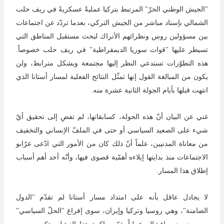
"الجيش الوطني الحرّ" المرتبط بتركيا عمليةً عسكريةً في ريف حلب
الشمالي بإسناد مباشر من الجيش التركي، بعدما تردّد عن اجتماعات
بين مسؤولين روس ونظرائهم الأتراك لبحث مستقبل المناطق التي
تسيطر عليها "قوات سوريا الديمقراطية" في ريف حلب خصوصاً.
هذه التطوّرات تستدعي النظر إليها مجتمعة وبشكل مترابط، ولن
يكون من المبالغة القول إنها تمثّل النتائج الفعلية لمسار أستانا الذي
انتهت قبلها بأيام الجولة الثانية عشرة منه.
غني عن البيان أنّ هذه الجولة، كسابقاتها، لم تفضِ إلى تحقيق أيّ
شيء على الصعيد السياسي أو حتى في الملفّ الإنساني والتخفيف
من معاناة المدنيين، علماً أنّ ذلك كان من الأمور التي ادّعى عرّابو
الاجتماعات منذ بدايتها إيلاءه أهمّية قصوى فيها، وأنّه أحد أهم أسباب
إطلاق هذا المسار.
لا يجادل عاقل بأنه على امتداد مسار أستانا لم تقدّم "الدول
الضامنة"، وهي روسيا وتركيا وإيران، سوى إفراغ "الحلّ السياسي"