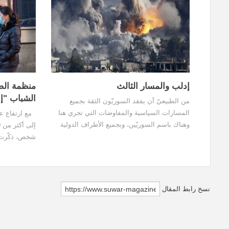
إدلب والمسار الثالث
منظمة الصح
الشباب "إ
من الطبيعيّ أن يفقد السوريّون الثقة بجميع
المسارات السياسية والمفاوضات التي تجري هنا
مع ارتفاع عد
وهناك باسم السوريّين، وبجميع الأطراف الدولية
والإقليمية بعد كل ما عانوه جرّاء هذه الاتّفاقيات،
شخص، ذكّرت 
لذلك يبدو أن الخيار الأفضل هو أن يقوم أهل إدلب
والمجتمعات ب
خاصة والشمال عامّة ببناء مسارهم الخاصّ وقلب
تجاوز المحنة
موازين القوى على مَن يتقاسمون مناطق النفوذ
والشركاء...
على أرضهم.
نسخ رابط المقال