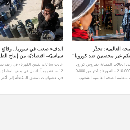
ة العالمية: تحذّر
الدفء صعب في سوريا.. وقائع
نكم غير محصنين ضد كورونا"
سياسيّة- اقتصاديّة من إنتاج الطا
د الحالات المصابة بفيروس كورونا
عادت ساعات تقنين الكهرباء في ريف د
إلى أكثر من 210،000 حالة ووفاة أكثر من 9،000
12 ساعة يومياً، لتصل في بعض المناطق، 
منظمة الصحة العالمية الشعوب
أهمية التضامن والعمل معا من أجل
، في الوقت الذي تواصل المنظمة
لتشتدّ في شهري 12، والشهر الأول من 
الحالي. المازوت أيضاً وكعادته، مسعّر حكوم
180 ليرة للتر، ولكنه عملياً متوفّر بصعوبة
أسواق المهرّبين بسعر يصل إلى 300 ليرة.