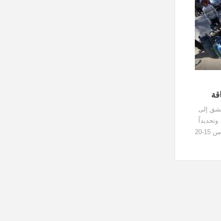
قة
مشق إلى
وتحديداً
في عشوائيات دمشق المكتظّة إلى أكثر من 15-20
ساعة. وبدأت دورات التقنين اعتباراً من شهر 11،
العام
ياً بـ
 في