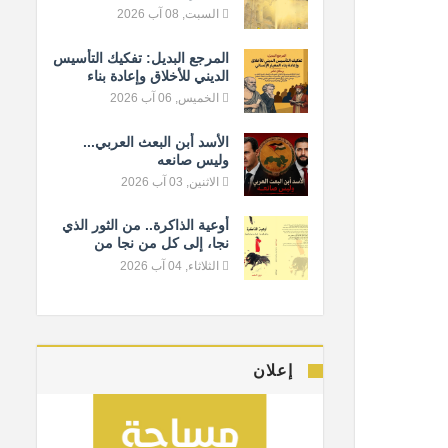
السبت, 08 آب 2026
المرجع البديل: تفكيك التأسيس
الديني للأخلاق وإعادة بناء
المعيار الإنساني
الخميس, 06 آب 2026
الأسد أبن البعث العربي...
وليس صانعه
الاثنين, 03 آب 2026
أوعية الذاكرة.. من الثور الذي
نجا، إلى كل من نجا من
النسيان
الثلاثاء, 04 آب 2026
إعلان