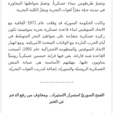
وتضمّ طرطوس ميناء عسكرياً، وتضمّ شواطئها المجاورة
في مدينة جبلة مقرّاً لقوات البحرية ومقرَّ الكلية البحرية.
وكانت الحكومة السوريّة قد وقعّت عام 1971 اتّفاقية مع
الاتحاد السوفيتي لبناء قاعدة عسكرية بحرية سوفييتية تكون
ركيزة عسكرية متقدّمة على شواطئ البحر المتوسّط في
أيام الحرب الباردة مع الولايات المتحدة الأمريكية، ومع انهيار
الاتحاد السوفيتي والمنظومة الاشتراكية عام 1991، أصبحت
القاعدة شبه فارغة، بقي فيها قرابة خمسين عسكرياً روسيّاً
يتناوبون عليها، مهمّتهم الأساسية هي صيانة السفن
العسكرية الروسيّة والسوريّة، إضافة لتدريب القوات البحريّة.
- - - - - - - - - - - - - - -
القمح السوريّ استمرار الاستيراد... ومخاوف من رفع الدعم
عن الخبز