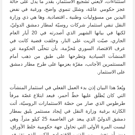
استثناءات، لايعني تشجيع الاستثمار، بقدر ما يدلّ على حالة
عجز حكومي عامّة، وشلل تنموي واضح، ورغبة في نفض
اليدين من مسؤوليات وطنية ـ اقتصادية. وها هي ذي وزارة
النقل تنفي استثمار شركات روسيّة لمطار دمشق الدوليّ،
لكنها في بيانها الشهير الذي أصدرته في 20 أيار العام
الجاري، صبّت الزيت على النار، وخلقت قضية كانت في
عرف الاقتصاد السوري مُحرَّمة، بأن تتخلّى الحكومة عن
المنشآت السيادية وتطرحها على طبق من ذهب أمام
المستثمرين الأجانب، مقرّة بعزمها على طرح مطار دمشق
على الاستثمار.
ويُعدّ هذا البيان إذن بدء العمل الفعلي في استثمار المنشآت
التي كان يُطلَق عليها خطّ أحمر، فبعد ابتلاع غصّة مرفأ
طرطوس الذي صار من حصّة الاستثمارات الروسيّة، أتت
الكارثة برغبة وزارة النقل في إيجاد مستثمر يليق بمطار
دمشق الدوليّ الذي يبعد عن العاصمة 25 كيلو متراً. وهي
ليست المرة الأولى التي تحاول جهة حكومية خلط الأوراق،
دون أن تخشى من الذنب الاقتصادي الكبير الذي تقترفه،