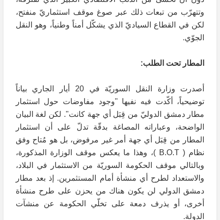
وتتهرّب من تبعات ذلك عبر صوغ موقف استثماريّ منفتح،
لكن في القطاع السياديّ الذي يشكّل أمناً وطنياً، وهو النقل
الجوّي.
المطار تحت الطلب:
أصدرت وزارة النقل السوريّة في 20 أيار الجاري بياناً
توضيحياً، أكّدت فيه نفيها "وجود مفاوضات حول استثمار
مطار دمشق الدوليّ من قِبَل أي جهة كانت". لكن لغة البيان
الواضحة، وعباراته المصاغة بدقّة تدلّ على أن استثمار
المطار من قِبَل أي جهة أمر غير مرفوض، بل هو مُتاح وفق
نظام ( B.O.T )، وهذا ما يعكس موقف الوزارة المذكورة،
وبالتالي موقف الحكومة السوريّة من الاستثمار في البلاد،
والاستعداد لطرح أي منشأة أمام المستثمرين. إذ بعد مطار
دمشق الدولي لن يكون هناك من يحزن على طرح منشأة
أخرى، أو يذرف دمعة على تخلّي الحكومة عن منشآت
الدولة.