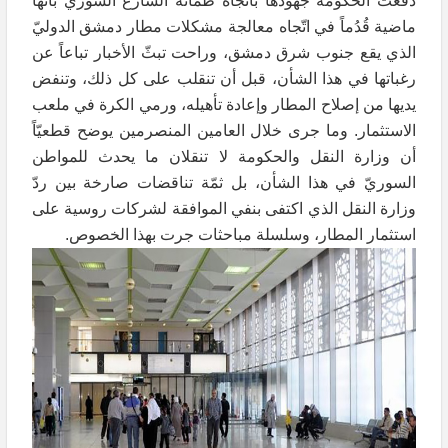
دفعت الحكومة جهودها باتّجاه طمأنة الشارع السوريّ بأنها
ماضية قُدُماً في اتّجاه معالجة مشكلات مطار دمشق الدوليّ
الذي يقع جنوب شرق دمشق، وراحت تبثّ الأخبار تباعاً عن
رغباتها في هذا الشأن، قبل أن تنقلب على كل ذلك، وتنفض
يديها من إصلاح المطار وإعادة تأهيله، ورمي الكرة في ملعب
الاستثمار. وما جرى خلال العامين المنصرمين يوضح قطعيّاً
أن وزارة النقل والحكومة لا تنقلان ما يحدث للمواطن
السوريّ في هذا الشأن، بل ثمّة تناقضات صارخة بين ردّ
وزارة النقل الذي اكتفى بنفي الموافقة لشركات روسية على
استثمار المطار، وسلسلة مباحثات جرت بهذا الخصوص.