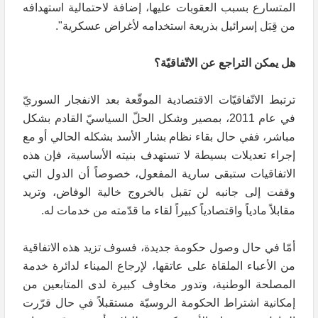
المتسارع بسبب العقوبات عليها، إضافة لاحتمالية استهدافه
من قِبَل إسرائيل بذريعة استخدامه لأغراض عسكرية".
هل يمكن التراجع عن الاتّفاقيّة؟
ترتبط الاتّفاقيّات الاقتصادية الموقّعة بعد الانفجار السوريّ
في عام 2011، بمصير وشكل الحلّ السياسيّ القادم بشكل
مباشر، ففي حال بقاء نظام بشار الأسد بشكله الحالي أو مع
إجراء تعديلات بسيطة لا تستهدف بنيته الأساسية، فإن هذه
الاتفاقيات ستبقى سارية المفعول، خصوصاً أن الدول التي
وقفت إلى جانبه لن تقبل بالخروج خالية الوفاض، وتريد
مقابلاً مادياً واقتصادياً كبيراً لقاء ما قدّمته من خدمات له.
أمّا في حال وصول حكومة جديدة، فسوف تزيد هذه الاتفاقية
من الأعباء الملقاة على عاتقها، لإرجاع الميناء لدائرة خدمة
المصلحة الوطنية، وتدور مخاوف كبيرة لدى المتابعين من
إمكانية اشتراط الحكومة الروسيّة مستقبلاً في حال قرّرت