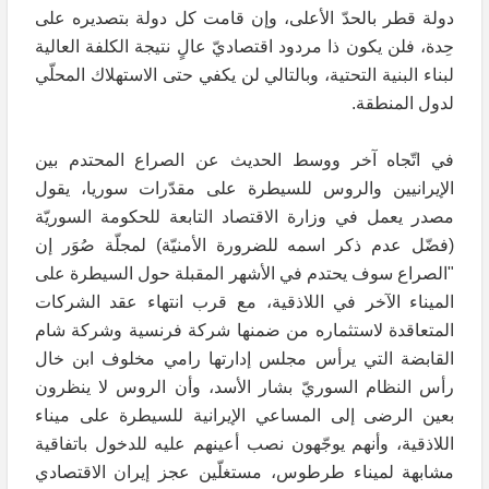
دولة قطر بالحدّ الأعلى، وإن قامت كل دولة بتصديره على
حِدة، فلن يكون ذا مردود اقتصاديّ عالٍ نتيجة الكلفة العالية
لبناء البنية التحتية، وبالتالي لن يكفي حتى الاستهلاك المحلّي
لدول المنطقة.
في اتّجاه آخر ووسط الحديث عن الصراع المحتدم بين
الإيرانيين والروس للسيطرة على مقدّرات سوريا، يقول
مصدر يعمل في وزارة الاقتصاد التابعة للحكومة السوريّة
(فضّل عدم ذكر اسمه للضرورة الأمنيّة) لمجلّة صُوَر إن
"الصراع سوف يحتدم في الأشهر المقبلة حول السيطرة على
الميناء الآخر في اللاذقية، مع قرب انتهاء عقد الشركات
المتعاقدة لاستثماره من ضمنها شركة فرنسية وشركة شام
القابضة التي يرأس مجلس إدارتها رامي مخلوف ابن خال
رأس النظام السوريّ بشار الأسد، وأن الروس لا ينظرون
بعين الرضى إلى المساعي الإيرانية للسيطرة على ميناء
اللاذقية، وأنهم يوجّهون نصب أعينهم عليه للدخول باتفاقية
مشابهة لميناء طرطوس، مستغلّين عجز إيران الاقتصادي