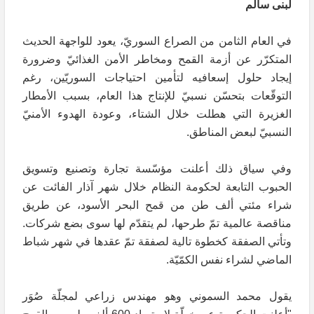
لبنى سالم
في العام الثامن من الصراع السوريّ، يعود للواجهة الحديث
المتكرّر عن أزمة القمح ومخاطر الأمن الغذائيّ وضرورة
إيجاد حلول إسعافيه لتأمين احتياجات السوريّين، رغم
التوقّعات بتحسّن نسبيّ للإنتاج هذا العام، بسبب الأمطار
الغزيرة التي هطلت خلال الشتاء، وعودة الهدوء الأمنيّ
النسبيّ لبعض المناطق.
وفي سياق ذلك أعلنت مؤسّسة تجارة وتصنيع وتسويق
الحبوب التابعة لحكومة النظام خلال شهر آذار الفائت عن
شراء مئتي ألف طن من قمح البحر الأسود، عن طريق
مناقصة عالمية تمّ طرحها، لم يتقدّم لها سوى بضع شركات.
وتأتي الصفقة كخطوة تالية لصفقة تمّ عقدها في شهر شباط
الماضي لشراء نفس الكمّيّة.
يقول محمد السموني وهو مهندس زراعي لمجلّة صُوَر