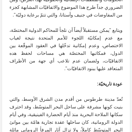
الضروري جداً طرح هذا الموضوع والاتفاقيّات المشابهة كجزء
من المفاوضات في جنيف وأستانا، والتي تتمّ برعاية دوليّة".
ويتابع "يمكن مستقبلاً أيضاً أن نلجأ للمحاكم الدولية المختصّة،
مع عدم إمكانيّة اللجوء للأمم المتحدة نتيجة لغياب
الاختصاص، وعدم إمكانية تدخّلها في العقود الموقّعة بين
الدول، فمكاتبها المختصّة هي مساحات لحفظ هده
الاتفاقيّات، ولضمان عدم تلاعب أي جهة من الأطراف
المتعاقد عليها ببنود الاتفاقيّات".
عودة تاريخيّة:
تُعدّ مدينة طرطوس من أقدم مدن الشرق الأوسط، والتي
بنيت كونها مشرفة على ساحل البحر المتوسّط، وقد احترف
سكانها الملاحة البحرية منذ أيام الحضارة الفينيقية، وفي أيام
الدولة الرومانية، كان ساحلها عقدة تجارية هامّة بين موانئ
البحر المتوسّط كاملاً، ولا تزال آثار المرفأ الروماني ماثلة