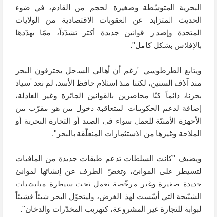
البحرية المتوسّطة وصغيرة الحجم من القادم، في ضوء
الحديث المتزايد عن العقوبات الاقتصادية من الولايات
المتحدة وإصدار قوانين جديدة أكثر تشدّداً، ممّا يهدّدها
بالإفلاس بشكل كامل".
ويتابع الطرطوسي "رغم أن أهالي الساحل يحترفون البحر
مند آلاف السنين، لكننا منذ استلام حافظ الأسد، لم نعد أسياد
بحرنا، دائماً كنّا محاصرين بالقوانين الجائرة وغير العادلة،
إضافة لدعم الحكومات المتعاقبة دخول من هو مقرّب من
الأجهزة الأمنيّة للعمل سواء في الصيد أو التجارة البحرية أو
الملاحة وغيرها من الاستثمارات المتعلّقة بالبحر".
ويضيف "كانت السلطات تدعم طبقات جديدة من المافيات
لتسيطر على الموانئ، وتغضّ الطرف عن إنشائها لموانئ
جديدة صغيرة وغير مرخّصة تعمل تحت سيطرة ميليشيات
الشبّيحة التي أسّست لهذا الغرض، وليتحوّل البحر شيئاً فشيئاً
لبوابة للتجارة غير المشروعة، كتهريب المخدّرات والدخان".