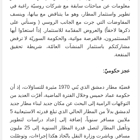
معلومات عن مباحثات سابقة مع شركات روسيّة راغبة في
تطوير واستثمار المطار، وهو ما يتناقض مع بيانها، وينسف
المفاوضات التي جرت مع الجانب الروسي ( وسنأتي على
ذكرها لاحقاً) والعروض المقدّمة للاستثمار. إذاً استعدّوا أيها
المستثمرون، فالفرصة مواتية، والحكومة السوريّة لا ترفض
مشاركتكم باستثمار المنشآت العامّة، شريطة تحقيق
المنفعة.
عجز حكوميّ:
قضيّة مطار دمشق الذي بُني 1970 مثيرة للتساؤلات، إذ أن
حكومة عماد خميس وخلال الفترة الماضية، أقرّت العديد من
التوجّهات الرامية إلى البحث عن مكان جديد لبناء مطار جديد
لدمشق بدلاً من المطار الحالي الذي تبلغ قدرته الاستيعابية 5
ملايين مسافر سنوياً، إضافة إلى إعداد دراسات لتطوير
وتأهيل المطار لتصل قدرة المطار السنوية إلى 25 مليون
مسافر. وباشرت وزارة النقل باتّخاذ هكذا إجراءات، وتوصّلت