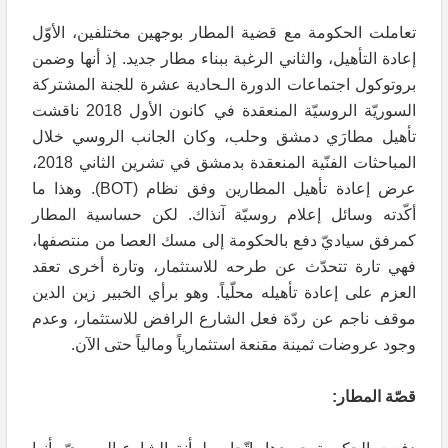
تعاملت الحكومة مع قضية المطار بوجهين مختلفين، الأوّل
إعادة التأهيل، والثاني الرغبة ببناء مطار جديد. إذ أنها وضمن
بروتوكول اجتماعات الدورة الـحادية عشرة للجنة المشتركة
السوريّة الروسيّة المنعقدة في كانون الأول 2018 ناقشت
تأهيل مطارَي دمشق وحلب، وكان الجانب الروسي خلال
المباحثات الفنّية المنعقدة بدمشق في تشرين الثاني 2018،
عرض إعادة تأهيل المطارين وفق نظام (BOT). وهذا ما
أكّدته وسائل إعلام روسيّة آنذاك. لكن حساسية المطار
كمرفق سياديّ دفع بالحكومة إلى مسك العصا من منتصفها،
فهي تارة تتحدّث عن طرحه للاستثمار، وتارة أخرى تعقد
العزم على إعادة تأهيله محلّياً. وهو برأي الخبير زين الدين
موقف ناجم عن ردّة فعل الشارع الرافض للاستثمار، وعدم
وجود عروضات ثمينة مقنعة استثمارياً ومالياً حتى الآن.
قصّة المطار: