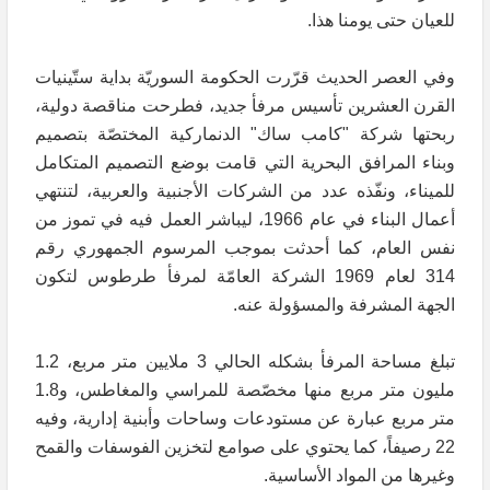
للعيان حتى يومنا هذا.
وفي العصر الحديث قرّرت الحكومة السوريّة بداية ستّينيات
القرن العشرين تأسيس مرفأ جديد، فطرحت مناقصة دولية،
ربحتها شركة "كامب ساك" الدنماركية المختصّة بتصميم
وبناء المرافق البحرية التي قامت بوضع التصميم المتكامل
للميناء، ونفّذه عدد من الشركات الأجنبية والعربية، لتنتهي
أعمال البناء في عام 1966، ليباشر العمل فيه في تموز من
نفس العام، كما أحدثت بموجب المرسوم الجمهوري رقم
314 لعام 1969 الشركة العامّة لمرفأ طرطوس لتكون
الجهة المشرفة والمسؤولة عنه.
تبلغ مساحة المرفأ بشكله الحالي 3 ملايين متر مربع، 1.2
مليون متر مربع منها مخصّصة للمراسي والمغاطس، و1.8
متر مربع عبارة عن مستودعات وساحات وأبنية إدارية، وفيه
22 رصيفاً، كما يحتوي على صوامع لتخزين الفوسفات والقمح
وغيرها من المواد الأساسية.