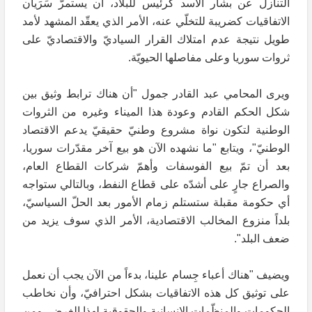
التنازل عن بشار الأسد كرئيس للبلاد، أن يستمرّ سَرَيان
الاتفاقيات كضريبة للتخلّي عنه، الأمر الذي يعقّد المشهد لأمد
طويل نتيجة عدم امتلاك القرار السياديّ والاقتصاديّ على
ثروات سوريا وعلى مفاصلها الحيويّة.
ويرى المحامي عبد القادر جمول "أن هناك ترابط وثيق بين
شكل الحكم القادم وعودة هذا الميناء وغيره من الثروات
الوطنية لتكون نواة مشروع وطنيّ حقيقيّ يدعم الاقتصاد
الوطنيّ"، ويتابع "ما نشهده الآن هو بيع آخر مقدّرات سوريا،
بعد أن تمّ بيع الفوسفات وأهمّ شركات القطاع العام،
والصراع جارٍ على أشدّه على قطاع النفط، وبالتالي ستواجه
أي حكومة مقبلة ستستلم زمام الأمور بعد الحلّ السياسيّ،
بلداً منزوع المخالب الاقتصادية، الأمر الذي سوف يزيد من
ضعف البلد".
ويضيف "هناك أعباء جِسام علينا، بدءاً من الآن يجب أن نعمل
على توثيق كل هذه الاتفاقيات بشكل احترافيّ، وأن نخاطب
الحكومات والمنظّمات الإنسانية والحقوقية لهذا الغرض، ومن