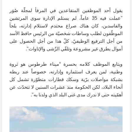
يقول أحد الموظفين المتقاعدين في المرفأ لمجلّة صُوَر
"عملت فيه 35 عاماً، لم يستلم الإدارة سوى المرتشين
والفاسدين، كان هناك صراع محتدم لاستلام إدارته، يلجأ
الموظّفون لطلب وساطات شخصيّة من الرئيس حافظ الأسد
من أجل الترفيع الوظيفيّ، كلّ هذا من أجل الحصول على
أموال بطرق غير مشروعة وتلقّي الرِّشى والإتاوات".
ويتابع الموظف كلامه بحسرة “ميناء طرطوس هو ثروة
وطنية، لمن يعرف استثماره وإدارته، خصوصاً عند ربطه
بشبكة مواصلات برّية وسكك قطارات متطوّرة تشمل كل
أنحاء البلاد، لكن الحكومة منذ عشرات السنين لا تتحدّث عن
أهمّيته حتى لا ندرك مدى غنى البلد الذي ولدنا به".