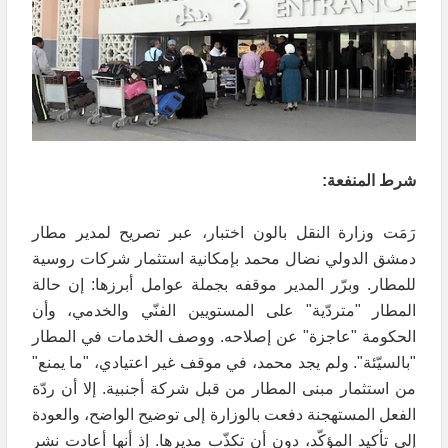
شرط المنفعة:
رَمَت وزارة النقل بالون اختبار، عبر تصريح لمدير مطار
دمشق الدولي نضال محمد بإمكانية استثمار شركات روسية
للمطار. وبرّر المدير موقفه بجملة عوامل أبرزها: إن حالة
المطار "متردّية" على المستويين الفنّي والخدمي، وأن
الحكومة "عاجزة" عن إصلاحه. ووصف الخدمات في المطار
"بالسيّئة". ولم يجد محمد، في موقف غير اعتيادي، "ما يمنع"
من استثمار مبنى المطار من قبل شركة أجنبية. إلا أن ردّة
الفعل المستهجنة دفعت بالوزارة إلى توضيح الواضح، والعودة
إلى تأكيد المؤكّد، دون أن تكذّب مديرها. إذ أنها أعادت نشر