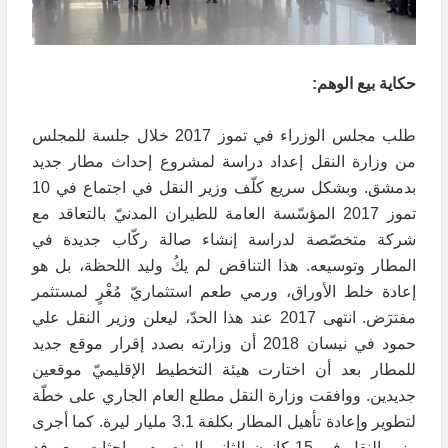
حكاية بيع الوهم:
طلب مجلس الوزراء في تموز 2017 خلال جلسة للمجلس
من وزارة النقل إعداد دراسة لمشروع إحداث مطار جديد
بدمشق. وبشكل سريع كلّف وزير النقل في اجتماع في 10
تموز 2017 المؤسّسة العامة للطيران المدنيّ بالتعاقد مع
شركة متخصّصة لدراسة إنشاء صالة ركّاب جديدة في
المطار وتوسيعه. هذا التناقض لم يكُ وليد اللحظة، بل هو
إعادة خلط الأوراق، ورمي طعم استثماريّ مُغْرٍ لمستثمر
مفترَض. انتهى 2017 عند هذا الحدّ، ليعلن وزير النقل علي
حمود في نيسان 2018 أن وزارته بصدد إقرار موقع جديد
للمطار بعد أن اختارت هيئة التخطيط الإقليميّ موقعين
جديدين. ووافقت وزارة النقل مطلع العام الجاري على خطّة
لتطوير وإعادة تأهيل المطار بكلفة 3.1 مليار ليرة. كما أجرى
وزير النقل في 15 كانون الثاني المنصرم مباحثات مع وفد