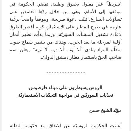
"تفريطاً" غير مقبول بحقوق وطنية، تمضي الحكومة في
موقفها إلى الأمام، وهي من خلال ردّها الغامض على
تساؤلات الشارع، تبنّت دعوة صريحة، وموقفاً واضحاً برغبة
عارمة في طرح المطار على الاستثمار، كونه أقصر الطرق
لاعادة تشغيل المنشآت السوريّة، وربما بدأت تظهر أثمان
أوّلية لمرحلة ما بعد الحرب. وهناك من ينتظر سماع صوت
منظّم المزاد ينادي "ألا أونا.. ألا دو.. ألا تريه" ويعلن اسم
صاحب الحقّ باستثمار مطار دمشق الدوليّ.
- - - - - - - - - - - - - - -
الروس يسيطرون على ميناء طرطوس
تحدّيات السوريّين في مواجهة التحدّيات الاستعماريّة
مؤيّد الشيخ حسن
أعلنت الحكومة الروسيّة عن الاتفاق مع حكومة النظام