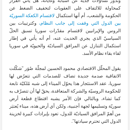
وتدور تساؤلات جدّية عن أسبابه وغاياته، هل يأتي القرار
كمحاولة للالتفاف على العقوبات لتخفيف الضغط عن
الحكومة والشعب، أم أنها استكمال
لاقتسام الكعكة السوريّة
بين الدول التي وقفت إلى جانب النظام،
وكترتيبات بين
الروس والإيرانيين لاقتسام مقدّرات سوريا تسبق الحلّ
السياسيّ الذي يجري الحديث عنه، أم أنه يأتي في إطار
استكمال التنازل عن المرافق السياديّة والحيويّة في سوريا
لقاء بقاء نظام الأسد.
يقول المحلّل الاقتصادي محمود الحسين لمجلّة صُوَر "شكّلت
الاتفاقية صدمة جديدة تضاف للصدمات التي تتعرّض لها
سوريا، عقد الاستئجار هذا يحوّل الميناء إلى شبه مُلكيّة تابعة
للحكومة الروسيّة والشركة المتعاقدة، يحقّ لها أن تتصرّف به
كما تشاء، وبالتالي فإن الأمر يشبه اقتطاع قطعة أرض
سوريّة وتسليمها لجهة أجنبية، ولكن أي أرض هذه، ميناء يُعتبَر
من أهمّ المرافق السياديّة للدول، تعود بإيرادات كبيرة لخزينة
الدول التي تحترم سيادتها".