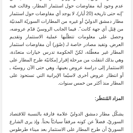
عدم وجود أية مفاوضات حول استثمار المطار، وقالت فيه
"إنه حتى تاريخه (20 أيار)، لا يوجد أي مفاوضات حول استثمار
مطار دمشق الدوليّ أو غيره من المطارات السوريّة المدنيّة
من قِبَل أي جهة كانت". فيما الجانب الروسيّ قدّم عروضه،
وحصل على معلومات تتطلّبها عملية الاستثمار وتقديم
العرض. وتفيد مصادر خاصة لـ (صُوَر) أن مفاوضات استثمار
المطار غير معطّلة، لكنّ الحكومة تدرس خيارات متعدّدة،
وهي بذلك انتقلت من مرحلة إقرار إمكانيّة طرح المطار على
الاستثمار إلى دراسة عروض بعينها، وهي حتى الآن روسيّة ـ
أو انتظار عروض أخرى لاسيّما الإيرانية التي تستحوذ على
المطار منذ أكثر من خمس سنوات.
المزاد المُنتظَر:
يشكّل مطار دمشق الدوليّ علامة فارقة بالنسبة للاقتصاد
السوريّ، فضلاً عن كونه مرفقاً سياديّاً بحتاً. وإذ يرى الشارع
السوريّ أن طرح المطار على الاستثمار بعد ميناء طرطوس