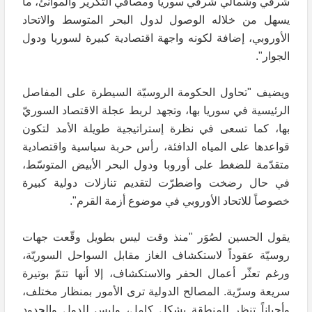
شرقي وشمالي شرقي سوريا ومصافي التكرير والموانئ، ما
يسهل من خلاله الوصول لدول البحر المتوسط والاتحاد
الأوروبي، إضافة لكونه واجهة اقتصادية كبيرة لسوريا ودول
الجوار".
ويضيف "تحاول الحكومة الروسيّة السيطرة على المفاصل
الرئيسية في سوريا بها، وتجهد لربط عجلة الاقتصاد السوريّ
بها، كما تسعى في نظرة إستراتيجية طويلة الأمد لتكون
قواعدها على المياه الدافئة، رأس حربة سياسية واقتصادية
متقدّمة للضغط على أوروبا ودول البحر الأبيض المتوسّط،
في حال رضخت واضطرّت لتقديم تنازلات دولية كبيرة
خصوصاً للاتحاد الأوروبي في موضوع أزمة القرم".
يقول الحسين لصُوَر "منذ وقت ليس بطويل وقّعت جهات
روسيّة عقوداً لاستكشاف الغاز مقابل السواحل السوريّة،
ورغم تعثّر أعمال الحفر والاستكشاف، إلا أنها تتمّ بوتيرة
سريعة وسرّية. المصالح الدولية ترى الأمور بمنظار مختلف،
وأحياناً تنظر للمنطقة بشكل كامل، وليس للدول والحدود