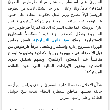
السوريّ على استثمار واستئجار ميناء طرطوس البحريّ
لمدّة 49 عاماً، وتلا الإعلان الذي جاء بشكل لافت من الطرف
الروسيّ أوّلاً، تصرح وزير النقل بحكومة النظام علي حمود
عن توقيع عقد استثمار الميناء مع شركة "ستروي ترانس
غاز" الروسيّة، كما نقلت الشركة العامّة لمرفأ طرطوس خبر
المشروع بشكل مُقتضَب جاء فيه
"استكمالاً للمشاريع
الاستثمارية المعدّة
وفق قانون التشاركيّة
، ناقش مجلس
الوزراء مشروع إدارة واستثمار وتشغيل مرفأ طرطوس من
قِبَل الأصدقاء في جمهورية روسيا الاتحادية وتطويره؛ ليصبح
منافساً على المستوى الإقليميّ، ويسهم بتحقيق جدوى
اقتصادية وتعزيز الإيرادات المالية التي تعود بالفائدة
المشتركة"
.
شكّل الإعلان صدمة للشارع السوريّ، والذي يتزامن مع أزمة
خانقة تعيشها مناطق سيطرة النظام نتيجة شحّ حوامل
الطاقة وعلى رأسها البنزين.