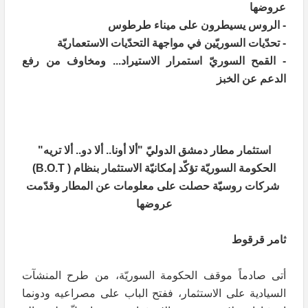
عروضها
- الروس يسيطرون على ميناء طرطوس
- تحدّيات السوريّين في مواجهة التحدّيات الاستعماريّة
- القمح السوريّ استمرار الاستيراد... ومخاوف من رفع
الدعم عن الخبز
استثمار مطار دمشق الدوليّ "ألا أونا.. ألا دو.. ألا تريه"
الحكومة السوريّة تؤكّد إمكانيّة الاستثمار بنظام ( B.O.T)
شركات روسيّة حصلت على معلومات عن المطار وقدّمت
عروضها
ثامر قرقوط
أتى صادماً موقف الحكومة السوريّة، من طرح المنشآت
السيادية على الاستثمار، ففتح الباب على مصراعيه ودونما