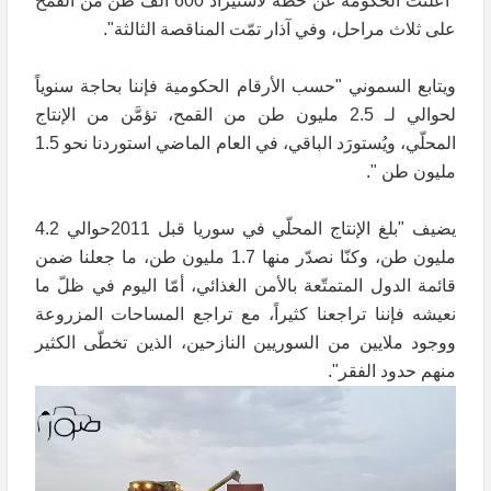
"أعلنت الحكومة عن خطّة لاستيراد 600 ألف طن من القمح
على ثلاث مراحل، وفي آذار تمّت المناقصة الثالثة".
ويتابع السموني "حسب الأرقام الحكومية فإننا بحاجة سنوياً
لحوالي لـ 2.5 مليون طن من القمح، تؤمَّن من الإنتاج
المحلّي، ويُستورَد الباقي، في العام الماضي استوردنا نحو 1.5
مليون طن ".
يضيف "بلغ الإنتاج المحلّي في سوريا قبل 2011حوالي 4.2
مليون طن، وكنّا نصدّر منها 1.7 مليون طن، ما جعلنا ضمن
قائمة الدول المتمتّعة بالأمن الغذائي، أمّا اليوم في ظلّ ما
نعيشه فإننا تراجعنا كثيراً، مع تراجع المساحات المزروعة
ووجود ملايين من السوريين النازحين، الذين تخطّى الكثير
منهم حدود الفقر".