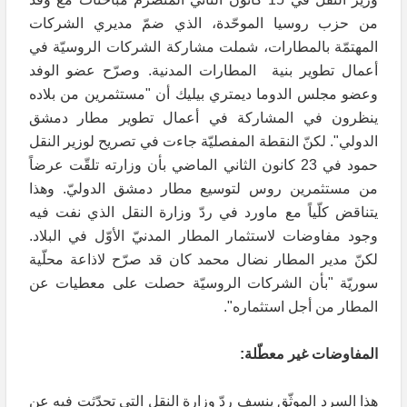
من حزب روسيا الموحّدة، الذي ضمّ مديري الشركات
المهتمّة بالمطارات، شملت مشاركة الشركات الروسيّة في
أعمال تطوير بنية المطارات المدنية. وصرّح عضو الوفد
وعضو مجلس الدوما ديمتري بيليك أن "مستثمرين من بلاده
ينظرون في المشاركة في أعمال تطوير مطار دمشق
الدولي". لكنّ النقطة المفصليّة جاءت في تصريح لوزير النقل
حمود في 23 كانون الثاني الماضي بأن وزارته تلقّت عرضاً
من مستثمرين روس لتوسيع مطار دمشق الدوليّ. وهذا
يتناقض كلّياً مع ماورد في ردّ وزارة النقل الذي نفت فيه
وجود مفاوضات لاستثمار المطار المدنيّ الأوّل في البلاد.
لكنّ مدير المطار نضال محمد كان قد صرّح لاذاعة محلّية
سوريّة "بأن الشركات الروسيّة حصلت على معطيات عن
المطار من أجل استثماره".
المفاوضات غير معطّلة:
هذا السرد الموثّق ينسف ردّ وزارة النقل التي تحدّثت فيه عن