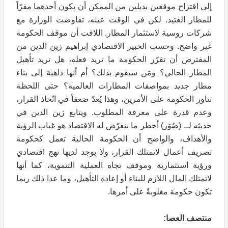
إلى اقتراح موقعين بديلين من الممكن أن يكون أحدهما مقرّاً
للمطار العتيد. لكن في الوقت عينه، تفاوضت الوزارة مع
شركات روسية لاستثمار المطار. اللافت أن موقف الحكومة
غير واضح. وحسب الخبير الاقتصادي إبراهيم زين الدين من
المفترض أن تقرّر الحكومة ما تريد فعله، هل تريد تأهيل
المطار الحالي؟ ومَن سيقوم بذلك؟ أم أنها ذاهبة إلى بناء
مطار جديد بمواصفات المطارات العالمية؟ حتى اللحظة
تناور الحكومة على الأمرين، وهذا يُعدّ ضعفاً في اتّخاذ القرار،
وعدم قدرة على معرفة المطلوب. ويتابع زين الدين في
حديثه لــ (صُوَر) أخطر ما يتعرّض له الاقتصاد هو غياب الرؤية
والأهداف، والواضح أن الحكومة الحالية تعمل كحكومة
تصريف أعمال لاتمتلك القرار، ولا يوجد لديها نهج اقتصادي
ورؤية استثمارية وموقف تجاه العملية التنموية، كما أنها
لاتمتلك المال اللازم للبناء أو إعادة التأهيل، وما عدا ذلك ربما
تكون حكومة مغلوبةً على أمرها.
منتصف العصا: