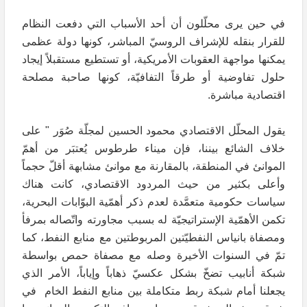
في حين يرى محلّلون أن أحد الأسباب التي دفعت النظام
للقرار بنقله للإشراف الروسيّ المباشر، كونها دولة عظمى
يمكنها مواجهة العقوبات الأمريكية، أو تستطيع مستقبلاً إيجاد
حلول تفاوضية أو طرقاً التفافيّة، كونها صاحبة مصلحة
اقتصادية مباشرة.
يقول المحلّل الاقتصادي محمود الحسين لمجلّة صُوَر " على
خلاف الشائع بيننا، فإن ميناء طرطوس يُعتبَر من أهمّ
الموانئ في المنطقة، بالمقارنة مع موانئ مشابهة أقلّ حجماً
وأعلى بكثير من حيث المردود الاقتصادي، كانت هناك
سياسات حكومية متعمَّدة لعدم ذكر أهمّية البوّابات البحرية،
تكمن الأهمّية الإستراتيجيّة له بسبب مجاورته واتّصاله بمرفأ
ومصفاة بانياس النفطيّتين المربوطتين مع منابع النفط، كما
تمّ في السنوات الأخيرة وصله مع مصفاة حمص بواسطة
شبكة أنابيب تضخّ بشكل عكسيّ ذهاباً وإياباً، الأمر الذي
يجعلنا أمام شبكة ربط متكاملة بين منابع النفط الخام في