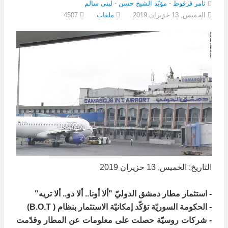
ثامر قرقوط - مؤيّد الشيخ حسن - لبنى سالم
الخميس, 13 حزيران 2019
4507
ملفات
التاريخ: الخميس, 13 حزيران 2019
- استثمار مطار دمشق الدوليّ "ألا أونا.. ألا دو.. ألا تريه"
- الحكومة السوريّة تؤكّد إمكانيّة الاستثمار بنظام ( B.O.T)
- شركات روسيّة حصلت على معلومات عن المطار وقدّمت