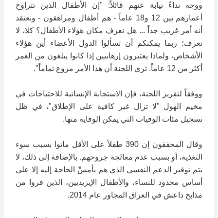
ووجه نداءً نيابة عنهم قائلاً: "إن الأطفال الذين تتراوح
أعمارهم بين 12 و18 عاماً - هم أطفال ومراهقون - ونعتقد
أنه أمر غريب جداً ... هل نعرف مكان هؤلاء الأطفال؟ كلا، لا
نعرف؛ ربما يمكنكم أن تسألوا الدول الأعضاء أين هؤلاء
الأشخاص، ولماذا يعتبرون إرهابيين إذا كانوا يبلغون من العمر
أكثر من 12 عاماً. ترى اللجنة أن هذا الأمر مروع تماماً".
ووفقاً لتقرير اللجنة، فإن الاستجابة الإنسانية للاحتياجات في
مخيم الهول "لا تزال غير كافية على الإطلاق"، في ظل
تسجيل مئات الوفيات التي يمكن الوقاية منها.
وقال المحققون إن 390 طفلاً على الأقل ماتوا بسبب سوء
التغذية، أو بسبب عدم معالجة جروحهم. بالإضافة إلى ذلك، لا
يتم توفير الدعم النفسي الذي هم بأمسِّ الحاجة إليه إلا على
أساس محدود للنساء، والأطفال الإيزيديين، الذين فروا من
مذابح داعش في العراق المجاور عام 2014.