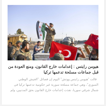
وتعتبر اليونسكو هذا الكتيب مورداً للمهنيين...
هيومن رايتس : إعدامات خارج القانون، ومنع العودة من
قبل جماعات مسلحة تدعمها تركيا
قالت "هيومن رايتس ووتش" اليوم إن فصائل "الجيش الوطني
السوري"، وهي جماعة مسلحة سورية غير حكومية تدعمها تركيا في
شمال شرقي سوريا، نفذت إعدامات خارج القانون بحق المدنيين، ولم
تُفسر اختفاء عمال إغاثة أثناء عملهم في "المنطقة...