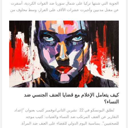
الجوية التي شنتها تركيا على شمال سوريا ضد القوات الكردية، أسفرت
عن مقتل مدنيين وأجبرت عشرات الآلاف على الفرار، وسط مخاوف من
"كارثة إنسانية" أخرى في البلد...
كيف يتعامل الإعلام مع قضايا العنف الجنسي ضد
النساء؟
تُطلق اليونسكو في 22 تشرين الثاني/نوفمبر كتيب بعنوان "إعداد
التقارير عن العنف المرتكب ضد النساء والفتيات: كتيب موجه
للصحفيين". بمناسبة اليوم الدولي للقضاء على العنف ضد المرأة.