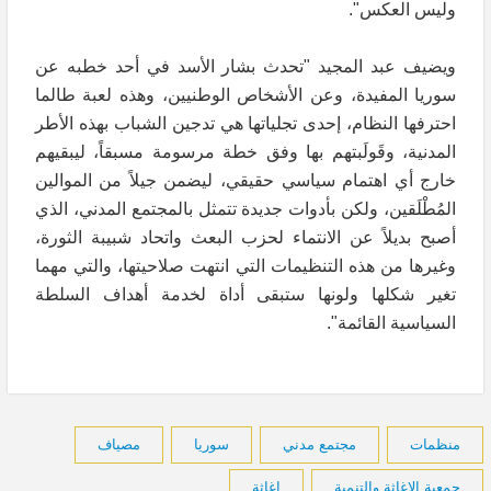
وليس العكس".
ويضيف عبد المجيد "تحدث بشار الأسد في أحد خطبه عن
سوريا المفيدة، وعن الأشخاص الوطنيين، وهذه لعبة طالما
احترفها النظام، إحدى تجلياتها هي تدجين الشباب بهذه الأطر
المدنية، وقَولَبتهم بها وفق خطة مرسومة مسبقاً، ليبقيهم
خارج أي اهتمام سياسي حقيقي، ليضمن جيلاً من الموالين
المُطْلَقين، ولكن بأدوات جديدة تتمثل بالمجتمع المدني، الذي
أصبح بديلاً عن الانتماء لحزب البعث واتحاد شبيبة الثورة،
وغيرها من هذه التنظيمات التي انتهت صلاحيتها، والتي مهما
تغير شكلها ولونها ستبقى أداة لخدمة أهداف السلطة
السياسية القائمة".
منظمات
مجتمع مدني
سوريا
مصياف
جمعية الإغاثة والتنمية
إغاثة