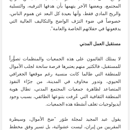
المجتمع، وبعضها الآخر يتهمها بأن هدفها الترفيه، والتسلية
والربح المادي فقط، وأنها بعيدة كل البعد عن هموم الناس،
خصوصاً في ضوء الترَف الواضح والتكاليف العالية التي
يدفعونها في حفلاتهم الخاصة والعامة".
مستقبل العمل المدني
لا يمتلك القائمون على هذه الجمعيات والمنظمات تصوُّراً
للمستقبل، فالكثير منهم يعتبرها فرصة سانحة لجلب الأموال
للمنطقة التي طالما كانت منسية رغم موقعها الجغرافي
الحيوي، وتدور مخاوف في المدينة، من جرّاء النفوذ
المتصاعد لظاهرة جمعيات المجتمع المدني، تطال هوية
المنطقة الثقافية التي عُرِفت بتنوعها الطائفي، بسبب وجود
أيديولوجيات تغلف أنشطة هذه الجمعيات.
يقول عبد المجيد لمجلة صُوَر "ضخ الأموال، وسيطرة
المقربين من إيران، ليست عشوائية، بل تسير وفق مخطط