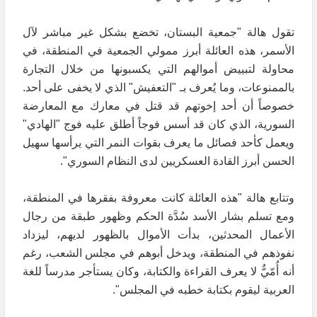
تقول هالة "جمعية البستان، تخضع بشكل غير مباشر لآل
الأسمر، هذه العائلة أبرز ممولي الجمعية في المنطقة، في
محاولة لتبييض أموالهم التي يكسبونها من خلال التجارة
بالممنوعات، وما يُعرف بـ "التعفيش" الذي لا يخفى على أحد.
خصوصاً أن أحد إخوتهم قد قتل في معارك مع المعارضة
السورية، الذي كان قد أسس فوجاً أطلق عليه فوج "الهادي"
ويعمل كأحد فصائل ما يعرف بقوات النمر التي يرأسها سهيل
الحسن أبرز القادة العسكريين لدى النظام السوري".
وتتابع هالة "هذه العائلة كانت معروفة بفقرها في المنطقة،
ومع تسلم بشار الأسد سُدَّة الحكم وظهور طبقة من رجال
الأعمال المحدثين، بدأت الأموال بالظهور لديهم، ليزداد
نفوذهم في المنطقة، ويدخل أبوهم في مجلس الشعب، رغم
أنه أُمّيٌّ لا يعرف القراءة والكتابة، وكان يستأجر مدرساً للغة
العربية ليقوم بكتابة خطبه في المجلس".