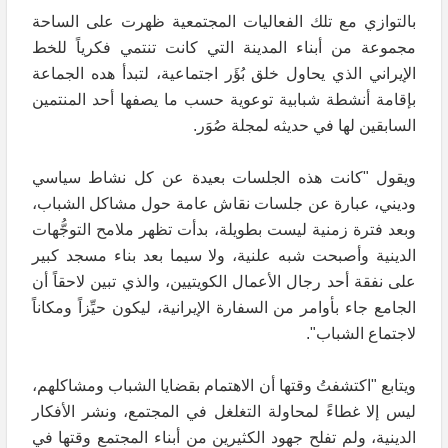
بالتوازي مع تلك الفعاليات المجتمعية ظهرت على الساحة
مجموعة من أبناء المدينة التي كانت تنتمي فكرياً للخط
الإيراني الذي يحاول خلق بُؤَر اجتماعية، لتبدأ هده الجماعة
بإقامة أنشطة شبابية توعوية حسب ما يصفها أحد المنتمين
السابقين لها في حديثه لمجلة صُوَر.
ويقول "كانت هذه الجلسات بعيدة عن كل نشاط سياسي
وديني، عبارة عن جلسات نقاش عامة حول مشاكل الشباب،
وبعد فترة زمنية ليست بطويلة، بدأت تظهر ملامح التوجُّهات
الدينية وأصبحت شبه علنية، ولا سيما بعد بناء مسجد كبير
على نفقة أحد رجال الأعمال الكويتيين، والذي تبين لاحقاً أن
الجامع جاء بأوامر من السفارة الإيرانية، ليكون حيِّزاً ومكاناً
لاجتماع الشباب".
ويتابع "اكتشفتُ وقتها أن الاهتمام بقضايا الشباب ومشاكلهم،
ليس إلا غطاءً لمحاولة التغلغل في المجتمع، ونشر الأفكار
الدينية، ولم تفلح جهود الكثيرين من أبناء المجتمع وقتها في