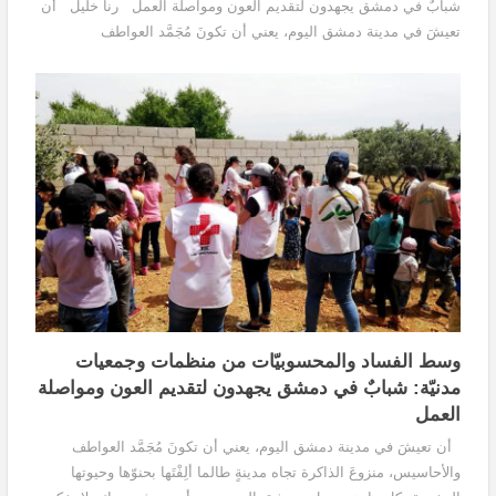
شبابٌ في دمشق يجهدون لتقديم العون ومواصلة العمل رنا خليل أن
تعيشَ في مدينة دمشق اليوم، يعني أن تكونَ مُجَمَّد العواطف
والأحاسيس، منزوعَ الذاكرة تجاه مدينةٍ...
وسط الفساد والمحسوبيّات من منظمات وجمعيات
مدنيّة: شبابٌ في دمشق يجهدون لتقديم العون ومواصلة
العمل
أن تعيشَ في مدينة دمشق اليوم، يعني أن تكونَ مُجَمَّد العواطف
والأحاسيس، منزوعَ الذاكرة تجاه مدينةٍ طالما ألِفْتَها بحنوّها وحيوتها