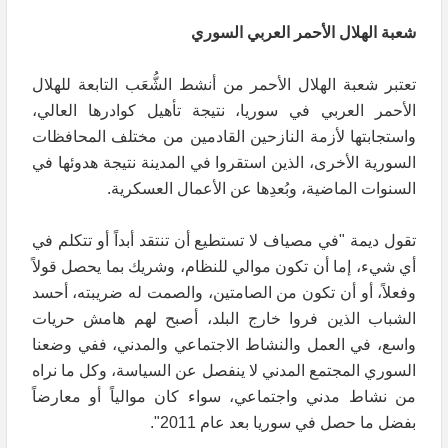
شعبة الهلال الأحمر العربي السوري
تعتبر شعبة الهلال الأحمر من أنشط الشُّعَب التابعة للهلال
الأحمر العربي في سوريا، نتيجة تأهيل كوادرها العالي،
واستجابتها لأزمة النازحين القادمين من مختلف المحافظات
السورية الأخرى، الذين استقروا في المدينة نتيجة هدوئها في
السنوات الماضية، وبُعدِها عن الأعمال العسكرية.
تقول ديمة "في مصياف لا تستطيع أن تنتقد أبداً أو تتكلم في
أي شيء، إما أن تكون موالي للنظام، وشريك بما يحصل قولاً
وفعلاً، أو أن تكون من الصامتين، والصمت له ضريبته، أحسد
الشباب الذين فروا خارج البلد، أصبح لهم هامش حريات
واسع، في العمل والنشاط الاجتماعي والمدني، ففي وضعنا
السوري المجتمع المدني لا ينفصل عن السياسة، وكل ما نراه
من نشاط مدني واجتماعي، سواء كان موالياً أو معارضاً
بفضل ما حصل في سوريا بعد عام 2011".