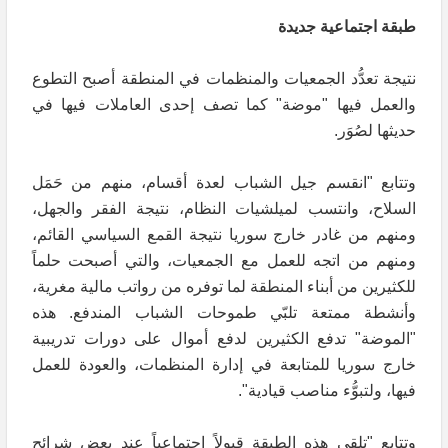
طبقة اجتماعية جديدة
نتيجة تعدُّد الجمعيات والمنظمات في المنطقة أصبح التطوع
والعمل فيها "موضة" كما تصف إحدى العاملات فيها في
حديثها لصُوَر.
وتتابع "انقسم جيل الشباب لعدة أقسام، منهم من حَمَل
السلاح، وانتسب لميلشيات النظام، نتيجة الفقر والجهل،
ومنهم من غادر خارج سوريا نتيجة القمع السياسي القائم،
ومنهم من اتجه للعمل مع الجمعيات، والتي أصبحت حلماً
للكثيرين من أبناء المنطقة لما توفره من رواتب مالية مغرية،
وأنشطة ممتعة تلبّي طموحات الشباب المندفع. هذه
"الموضة" تدفع الكثيرين لدفع أموال على دورات تدريبية
خارج سوريا للمتابعة في إدارة المنظمات، والعودة للعمل
فيها، ولتبوُّء مناصب قيادية".
وتتابع "تلقى هذه الطبقة قبولاً اجتماعياً عند بعض شرائح