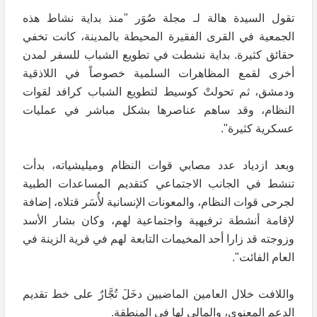
تقول السيدة هالة لـ مجلة صُوَر "منذ بداية نشاط هذه
الجمعية في القرى الفقيرة المحيطة بالمدينة، كانت تخفي
حقائق كثيرة. بداية نشطت في تطويع الشباب للسفر لمدن
أخرى لقمع المظاهرات السلمية خصوصاً في اللاذقية
ودمشق، ثم تحولتْ كوسيط لتطويع الشباب كرافد لقوات
النظام، وقد ساهم عناصرها بشكل مباشر في عمليات
عسكرية كثيرة".
وبعد ازدياد عدد مصابي قوات النظام وميليشياته، بدأت
تنشط في الجانب الاجتماعي كتقديم المساعدات الطبية
لجرحى قوات النظام، والمعونات الإنسانية لأُسَر قتلاه، إضافة
لإقامة أنشطة ترفيهية واجتماعية لهم، وكان بشار الأسد
وزوجته قد زارا أحد المخيمات التابعة لهم في قرية الزينة في
العام الفائت".
واللافت خلال العامين الماضيين دخَلَ تُجَّارٌ على خط تقديم
الدعم المعنوي، والمالي لها في المنطقة.