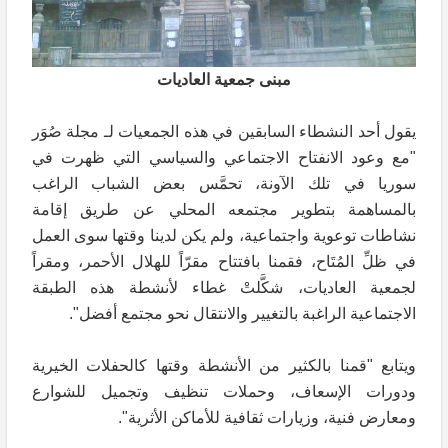
مبنى جمعية العاديات
يقول أحد النشطاء السابقين في هذه الجمعيات لـ مجلة صُوَر
"مع وعود الانفتاح الاجتماعي والسياسي التي ظهرت في
سوريا في تلك الآونة، تحمَّس بعض الشباب الراغب
بالمساهمة بتطوير مجتمعه المحلي عن طريق إقامة
نشاطات توعوية واجتماعية، ولم يكن لدينا وقتها سوى العمل
في ظلِّ المُتَاح، فقمنا بافتتاح مقرّاً للهلال الأحمر، ومقراً
لجمعية العاديات، شكَّلتْ غطاء لأنشطة هذه الطبقة
الاجتماعية الراغبة بالتغيير والانتقال نحو مجتمع أفضل".
ويتابع "قمنا بالكثير من الأنشطة وقتها كالحفلات الخيرية
ودورات الإسعاف، وحملات تنظيف وتجميل للشوارع
ومعارض فنية، وزيارات ثقافية للأماكن الأثرية".