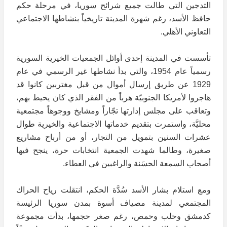
التدجين التي طالت جميع شرائح سوريا، في مرحلة حكم
حافظ الأسد، رغم شهرة المدينة تاريخياً بنشاطها الاجتماعي
التعاوني الأهلي.
تأسست في المدينة إحدى أوائل الجمعيات الخيرية السورية
رسمياً عام 1954، والتي بدأ نشاطها غير الرسمي في عام
1929 عن طريق إرسال أموال من قبل مغتربين كانوا قد
هاجروا لأمريكا الجنوبيّة هرباً من الفقر الذي كان يحيط بهم،
وتعاقب على مجلس إدارتها تجّاراً ومشايخ ووجوهاً مجتمعية
محليَّة، واستمرت بتقديم خدماتها الاجتماعية والخيرية طوال
عشرات السنين بتمويل من التجار، أو من أرباح مشاريع
صغيرة، وطالما شهدت الجمعية انتخابات حرة، ينجح فيها
أصحاب السمعة الحسَنة والراغبين في العطاء.
ومع استلام بشار الأسد سُدَّة الحكم، انتقلت رياح الحراك
المجتمعي لمدينة مصياف أسوة بمدن سوريا الرئيسة
كدمشق وحلب وحمص، رغم صغر حجمها، بدأت مجموعة