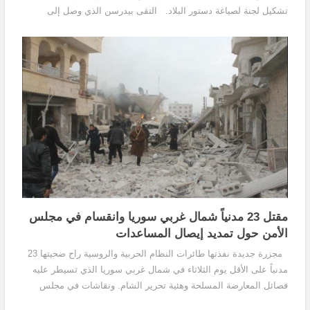
تشكيل لجنة لصياغة دستور البلاد. التقى بيدرسن الذي وصل إلى
دمشق اليوم وزير الخارجية السوري وليد...
مقتل 23 مدنياً شمال غربي سوريا وانقسام في مجلس
الأمن حول تمديد إيصال المساعدات
مجزرة جديدة نفذتها طائرات النظام الحربية والروسية راح ضحيتها 23
مدنياً على الأقل يوم الثلاثاء في شمال غربي سوريا الذي تسيطر عليه
فصائل المعارضة المسلحة وهئية تحرير الشام. ونقاشات في مجلس
الأمن حول مشروع قرار لتمديد العمل...