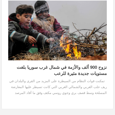
نزوح 900 ألف والأزمة في شمال غرب سوريا بلغت
مستويات جديدة مثيرة للرعب
تمكنت قوات النظام من السيطرة على المزيد من القرى والبلدان في
ريف حلب الغربي والشمالي الغربي التي كانت تسيطر عليها المعارضة
المسلحة وسط قصف بري وجوي روسي مكثف وفق ما أفاد المرصد
السوري لحقوق الإنسان، بينما يتوجه آلاف المدنيين...