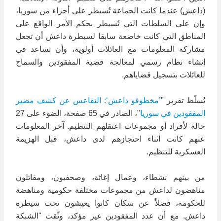
(داعش) عندما كانت الجماعة تُسيطر على أجزاء من سوريا،
وإن على السلطات التي تُسيطر بحكم الأمر الواقع على
المناطق التي كانت خاضعة سابقا لسيطرة داعش أن تجعل
مشاركة المعلومات مع العائلات أولوية، وأن تساعد في
إنشاء نظام رسمي لمعالجة قضية المفقودين والسماح
للعائلات بتسجيل قضاياهم.
يُسلّط تقرير "
’مخطوفو داعش‘: التقاعس عن كشف مصير
المفقودين في سوريا
"، الصادر في 65 صفحة، الضوء على 27
حالة لأفراد أو مجموعات اعتقلهم التنظيم. آخر المعلومات
عنهم كانت أثناء احتجازهم لدى داعش، قبل الهزيمة
العسكرية للتنظيم.
من بينهم نشطاء، وعمال إغاثة، وصحفيون، ومقاتلون
مناهضون لداعش من مجموعات مختلفة حكومية ومناهضة
للحكومة، فضلاً عن سكان كانوا يعيشون تحت سيطرة
داعش. مع أن عدد المفقودين غير مؤكد، وثّقت "الشبكة