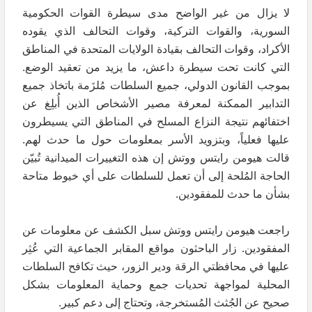
لا يزال من غير الواضح مدى سيطرة القوات الحكومية
السورية، والقوات التركية، وقوات التحالف الذي يقوده
الأكراد، وقوات التحالف بقيادة الولايات المتحدة في المناطق
التي كانت تحت سيطرة داعش، ما يزيد من تعقيد الوضع.
بموجب القانون الدولي، جميع السلطات مُلزَمة باتخاذ جميع
التدابير الممكنة لمعرفة مصير الأشخاص الذين أُبلِغ عن
اختفائهم نتيجة النزاع المسلح في المناطق التي يسيطرون
عليها فعلياً، وبتزويد الأسر بمعلومات حول ما حدث لهم.
قالت هيومن رايتس ووتش إن هذه التغييرات الميدانية تُبيّن
الحاجة المُلحة إلى أن تعمل للسلطات على أي خيوط متاحة
بشأن ما حدث للمفقودين.
راجعت هيومن رايتس ووتش سبل الكشف عن معلومات عن
المفقودين. زار الباحثون مواقع المقابر الجماعية التي عُثِر
عليها في محافظتي الرقة ودير الزور، حيث تكافح السلطات
المحلية لمواجهة تحديات جمع وحماية المعلومات بشكل
صحيح عن الجُثث المُستخرجة، وتحتاج إلى دعم كبير.