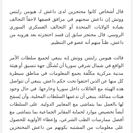
قال أشخاص كانوا محتجزين لدى داعش لـ هيومن رايتس
ووتش إن داعش سجنهم في مرافق قصفها لاحقاً التحالف
بقيادة الولايات المتحدة أو التحالف العسكري السوري
الروسي. قال محتجز سابق إن قسد احتجزته بعد هروبه من
داعش، ظناً منهم أنه عضو في التنظيم.
قالت هيومن رايتس ووتش إنه ينبغي لجميع سلطات الأمر
الواقع في شمال شرقي سوريا أن تُشكّل جهة تنسيق أو هيئة
مدنية مركزية مكلّفة بجمع المعلومات في مناطق سيطرة
كل منها عن الذين اختفوا تحت حكم داعش. ينبغي أن تتواصل
هذه الهيئة مع العائلات داخل سوريا وخارجها. في حال وجود
هيئات مماثلة، ينبغي أن تدعمها السلطات المحلية، وأن يُسمَح
لها بالعمل بما يتماشى مع المعايير الدولية. على السلطات
أيضاً تخصيص موارد لحماية المقابر الجماعية بما يتماشى مع
أفضل ممارسات الطب الشرعي، وإعطاء الأولوية للحصول
على معلومات من المشتبه بكونهم من داعش المحتجزين