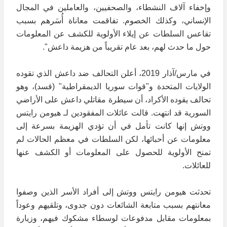
وإخفاء آلاف النشطاء، والصحفيين، والعاملين في المجال
الإنساني، وكذلك الخصوم. تفاقمت معاناة أُسَرهم بسبب
تقاعس السلطات عن إيلاء الأولوية للكشف عن المعلومات
حول ما حدث لهم، بعد عام تقريباً من هزيمة داعش".
في مارس/آذار 2019، أعلن التحالف ضد داعش الذي تقوده
الولايات المتحدة و"قوات سوريا الديمقراطية" (قسد)، وهو
تحالف يقوده الأكراد، أن سيطرة مقاتلي داعش على الأراضي
السورية قد انتهت. قالت عائلات المفقودين لـ هيومن رايتس
ووتش إنها كانت تأمل في أن تؤدي الهزيمة بسرعة إلى
معلومات عن أحبائها، لكن السلطات في معظم الحالات لم
تمنح الأولوية للحصول على المعلومات أو الكشف عنها
للعائلات.
تحدثت هيومن رايتس ووتش إلى أفراد الأسر الذين وصفوا
معانتهم بسبب متابعة الشائعات دون جدوى، وتلقيهم وعوداً
بمعلومات مقابل مدفوعات لوسطاء مشكوك فيهم، وزيارة