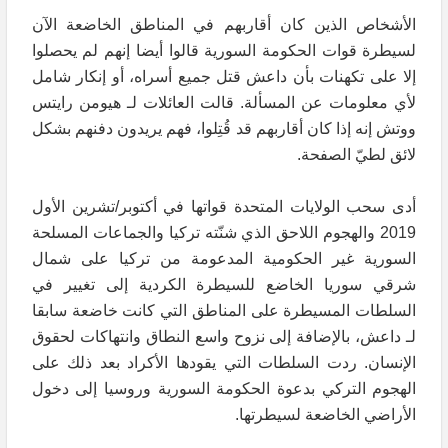
الأشخاص الذين كان أقاربهم في المناطق الخاضعة الآن
لسيطرة قوات الحكومة السورية قالوا أيضا إنهم لم يحصلوا
إلا على تكهنات بأن داعش قتل جميع أسراه، أو إنكار شامل
لأي معلومات عن المسألة. قالت العائلات لـ هيومن رايتس
ووتش إنه إذا كان أقاربهم قد قُتِلوا، فهم يريدون دفنهم بشكل
لائق لطيّ الصفحة.
أدى سحب الولايات المتحدة قواتها في أكتوبر/تشرين الأول
2019 والهجوم اللاحق الذي شنّته تركيا والجماعات المسلحة
السورية غير الحكومية المدعومة من تركيا على شمال
شرقي سوريا الخاضع للسيطرة الكردية إلى تغيير في
السلطات المسيطرة على المناطق التي كانت خاضعة سابقا
لـ داعش، بالإضافة إلى نزوح واسع النطاق وانتهاكات لحقوق
الإنسان. ردت السلطات التي يقودها الأكراد بعد ذلك على
الهجوم التركي بدعوة الحكومة السورية وروسيا إلى دخول
الأراضي الخاضعة لسيطرتها.