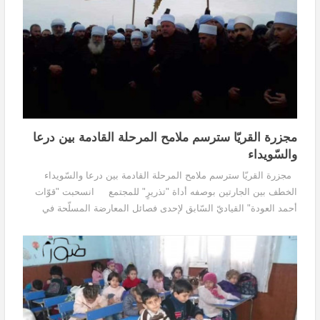
مجزرة القريّا سترسم ملامح المرحلة القادمة بين درعا
والسّويداء
مجزرة القريّا سترسم ملامح المرحلة القادمة بين درعا والسّويداء
الخطف بين الجارتين بوصفه أداة "تذريرٍ" للمجتمع انسحبت "قوّات
أحمد العودة" القياديّ السّابق لإحدى فصائل المعارضة المسلّحة في
محافظة درعا، والقياديّ الحاليّ...