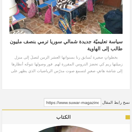
سياسة تعليميّة جديدة شمالي سوريا ترمي بنصف مليون
طالب إلى الهاوية
بخطواتٍ صغيرة تُسابق رنا بسنواتها العشر الزمن لتصلَ إلى منزل
زميلتها ريم كي تحضرَ الدروس المقررة لهم. فور وصولها تتوجّه أنظارها
إلى شاشة هاتفٍ صغيرٍ لتسمع صوت مدرّس الرياضيات الذي يظهر على
شاشة، وهو يقف أمام السُّبُّورة...
نسخ رابط المقال
الكتاب