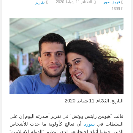
فريق صور
الثلاثاء, 11 شباط 2020
تقارير
1699
التاريخ: الثلاثاء, 11 شباط 2020
قالت "هيومن رايتس ووتش" في تقرير أصدرته اليوم إن على
السلطات في
سوريا
أن تعالج كأولوية ما حدث للأشخاص
الذين اختفوا أثناء احتجازهم لدى تنظيم "الدولة الإسلامية"