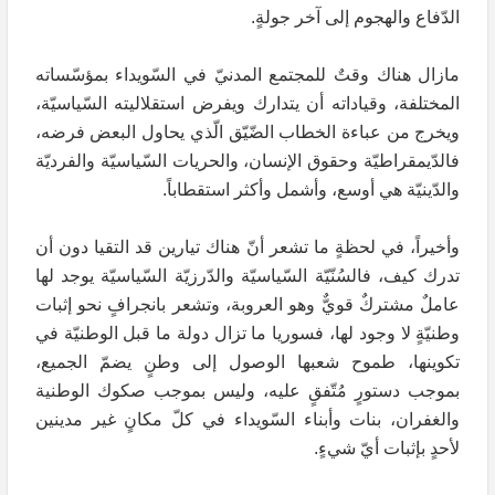
الدّفاع والهجوم إلى آخر جولةٍ.
مازال هناك وقتٌ للمجتمع المدنيّ في السّويداء بمؤسّساته
المختلفة، وقياداته أن يتدارك ويفرض استقلاليته السّياسيّة،
ويخرج من عباءة الخطاب الضّيّق الّذي يحاول البعض فرضه،
فالدّيمقراطيّة وحقوق الإنسان، والحريات السّياسيّة والفرديّة
والدّينيّة هي أوسع، وأشمل وأكثر استقطاباً.
وأخيراً، في لحظةٍ ما تشعر أنّ هناك تيارين قد التقيا دون أن
تدرك كيف، فالسُنّيّة السّياسيّة والدّرزيّة السّياسيّة يوجد لها
عاملٌ مشتركٌ قويٌّ وهو العروبة، وتشعر بانجرافٍ نحو إثبات
وطنيّةٍ لا وجود لها، فسوريا ما تزال دولة ما قبل الوطنيّة في
تكوينها، طموح شعبها الوصول إلى وطنٍ يضمّ الجميع،
بموجب دستورٍ مُتّفقٍ عليه، وليس بموجب صكوك الوطنية
والغفران، بنات وأبناء السّويداء في كلّ مكانٍ غير مدينين
لأحدٍ بإثبات أيّ شيءٍ.