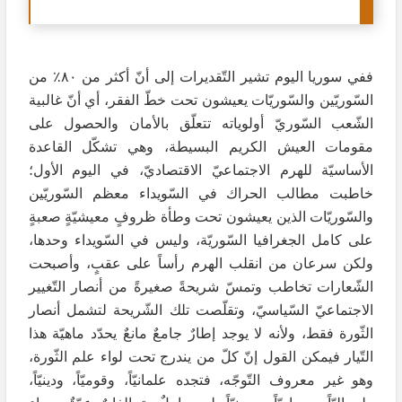
ففي سوريا اليوم تشير التّقديرات إلى أنّ أكثر من ٨٠٪ من
السّوريّين والسّوريّات يعيشون تحت خطّ الفقر، أي أنّ غالبية
الشّعب السّوريّ أولوياته تتعلّق بالأمان والحصول على
مقومات العيش الكريم البسيطة، وهي تشكّل القاعدة
الأساسيّة للهرم الاجتماعيّ الاقتصاديّ، في اليوم الأول؛
خاطبت مطالب الحراك في السّويداء معظم السّوريّين
والسّوريّات الذين يعيشون تحت وطأة ظروفٍ معيشيّةٍ صعبةٍ
على كامل الجغرافيا السّوريّة، وليس في السّويداء وحدها،
ولكن سرعان من انقلب الهرم رأساً على عقبٍ، وأصبحت
الشّعارات تخاطب وتمسّ شريحةً صغيرةً من أنصار التّغيير
الاجتماعيّ السّياسيّ، وتقلّصت تلك الشّريحة لتشمل أنصار
الثّورة فقط، ولأنه لا يوجد إطارٌ جامعٌ مانعٌ يحدّد ماهيّة هذا
التّيار فيمكن القول إنّ كلّ من يندرج تحت لواء علم الثّورة،
وهو غير معروف التّوجّه، فتجده علمانيّاً، وقوميّاً، ودينيّاً،