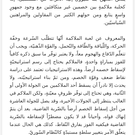
كحلبة ملاكمةٍ بين خصمين غير متكافئين مع وجود جمهورٍ
واسعٍ يتابع ومن حولهم الكثير من المقاولين والمراهنين
السّياسيّين.
والمعروف عن لعبة الملاكمة أنّها تتطلّب السّرعة وخفّة
الحركة، واللّياقة والطّاقة والتّحمل، والقوّة الذّهنيّة، ويجب أن
تتعلّم الدّفاع والهجوم معاً، ولا يعتبر توفّر ما سبق ذكره كافياً
للفوز بمباراةٍ واحدةٍ، فالملاكم يحتاج إلى رسم استراتيجيّةٍ
لإسقاط خصمه أرضاً، وهذه الاستراتيجيات تعتمد على دراسة
نقاط ضعف وقوّة الخصم، ومن ثمّ بناء استراتيجيّته، ولا
يحدث إلا نادراً أن يسقط أحد الملاكمين من الجولة الأولى أو
الثّانية، وهي تحتاج إلى توفّر ظروفٍ معيّنةٍ، ولكن الملاكم في
الغالب ينتظر إلى الجولات الأخيرة، وقد يصل للجولة العاشرة
من أجل إسقاط الخصم أرضاً بالضّربة القاضية، بعد أن يتمّ
إنهاك قواه، وأحياناً قد لا يكون مضطرّاً لإسقاطه بالضّربة
القاضية فيكفيه الفوز بفارق النّقاط، كذلك هي الحال عندما
يتعلّق الأمر بتغيير سلطةٍ مستبدّةٍ كالنّظام السّوريّ.