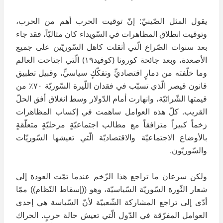
يقول المثل الصّينيّ: إنّ توقيت الحرب أهم من الحرب،
وتوقيت انطلاق المظاهرات في السّويداء كان مثاليّاً، فقد جاء
بعد سنوات الصّراع الّتي أثقلت كاهل السّوريّين على جميع
الأصعدة، وبعد جائحة كورونا (كوفيد١٩) الّتي اجتاحت العالم
وما خلّفته من دمارٍ اقتصاديٍّ وتفكّكٍ سياسيٍّ، وقبيل تطبيق
قانون قيصر الّذي تسبّب في فقدان اللّيرة السّوريّة ٧٠٪ من
قيمتها الشّرائيّة، وانهارت أمام الدّولار وسط انغلاق أفق الحلّ
القريب. كلّ هذه العوامل ساهمت في إكساب المظاهرات
زخماً كبيراً مترافقاً مع مطالب اجتماعيّةٍ مرحليّةٍ متعلّقةٍ
بالأوضاع الاجتماعيّة والاقتصاديّة الّتي تعيشها السّوريّات
والسّوريّون.
ولكن سرعان ما تراجع هذا الزّخم عندما تمّت العودة إلى
شعار الثّورة السّوريّة السّياسيّة، وهو ((إسقاط النّظام)) ممّا
أدّى إلى تراجع المشاركة الشّعبيّة لأنّ السّياسة هي إحدى
العوامل المفرّقة في الدّول الّتي تعيش حالة حربٍ. الحراك