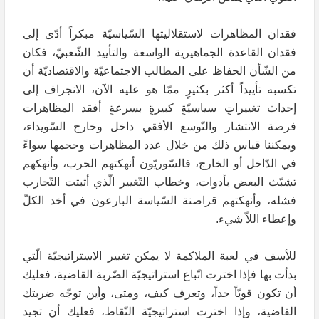
فقدان المظاهرات لاستقلاليتها السّياسيّة مبكراً أدّى إلى
فقدان القاعدة الجماهيرية الواسعة والتأييد الشّعبيّ، فكان
من الشّأن الحفاظ على المطالب الاجتماعيّة والاقتصاديّة أن
تكسبه تأييداً أكثر بكثيرٍ ممّا هو عليه الآن، الانجراف إلى
إحداث تغييراتٍ سياسيّةٍ كبيرةٍ بسرعةٍ أفقد المظاهرات
فرصة الانتشار والتّوسع الأفقي داخل وخارج السّويداء،
ويمكننا قياس ذلك من خلال عدد المظاهرات وحجمها سواءً
في الدّاخل أو الخارج، فالسّوريّون أنهكتهم الحرب، وأنهكهم
تشبّث البعض بأدوات، وخطاب التّغيير الّذي أثبتت التّجارب
فشله، وأنهكتهم قراصنة السّياسة البارعون في أخد الكلّ
وإعطاء اللاّ شيء.
للأسف في لعبة الملاكمة لا يمكن تغيير الاستراتيجيّة الّتي
بدأت بها فإذا اخترت اتّباع استراتيجيّة الضّربة القاضية، فعليك
أن تكون قويّاً جداً، وتعرف كيف، ومتى، وأين توجّه ضربتك
القاضية، وإذا اخترت استراتيجيّة النّقاط، فعليك أن تجيد