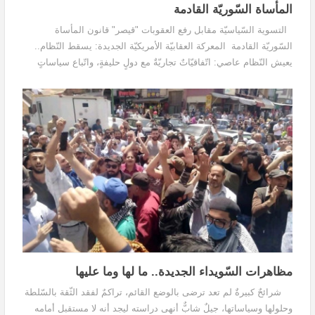
المأساة السّوريّة القادمة
التسوية السّياسيّة مقابل رفع العقوبات "قيصر" قانون المأساة
السّوريّة القادمة المعركة العقابيّة الأمريكيّة الجديدة: يسقط النّظام..
يعيش النّظام عاصي: اتّفاقيّاتٌ تجاريّةٌ مع دولٍ حليفةٍ، واتّباع سياساتٍ
حمائيّةٍ خبيرٌ...
مظاهرات السّويداء الجديدة.. ما لها وما عليها
شرائحٌ كبيرةٌ لم تعد ترضى بالوضع القائم، تراكمٌ لفقد الثّقة بالسّلطة
وحلولها وسياساتها، جيلٌ شابٌّ أنهى دراسته ليجد أنه لا مستقبل أمامه