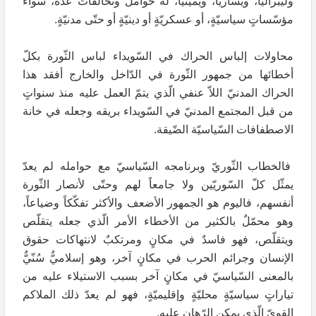
وليبراليّاً، ويساريّاً، ويمينيّاً، له حواملٌ وتحالفاتٌ عدّةٌ، سواء
مؤسّساتٍ سياسيّةٍ، أو عسكريّةٍ أو دينيّةٍ أو حتّى مدنيّةٍ.
محاولات إلباس الحراك في السّويداء لباس الثّورة بكلّ
أخطائها من جمهور الثّورة في الدّاخل والخارج أفقد هذا
الحراك المدنيّ اللاّ عنفي الّذي يتمّ العمل عليه منذ سنواتٍ
من قبل المجتمع المدنيّ في السّويداء بريقه وجعله في خانة
الاصطفافات السّياسيّة الضّيقة.
فالخطاب الثّوريّ وبرنامجه السّياسيّ مع حوامله لم يعدّ
يمثّل كلّ السّوريّين ولا جامعاً لهم وحتّى لأنصار الثّورة
أنفسهم، فاليوم هو الجمهور الأضعف والأكثر تفكّكاً وضياعاً،
وهو محمّلٌ بالكثير من الأخطاء الأمر الّذي جعله يتقلّص
ويتقلّص، فهو فاسدٌ في مكانٍ ومرتكبٌ لانتهاكات حقوق
الإنسان وجرائم الحرب في مكانٍ آخر، وهو إسلاميٌّ سُنّيٌّ
بالمعنى السّياسيّ في مكانٍ آخر بسبب الاستيلاء عليه من
تياراتٍ سياسيّةٍ محليّةٍ وإقليميّةٍ، فهو لم يعدّ ذلك الملاكم
القويّ الّذي يمكن الرّهان عليه.