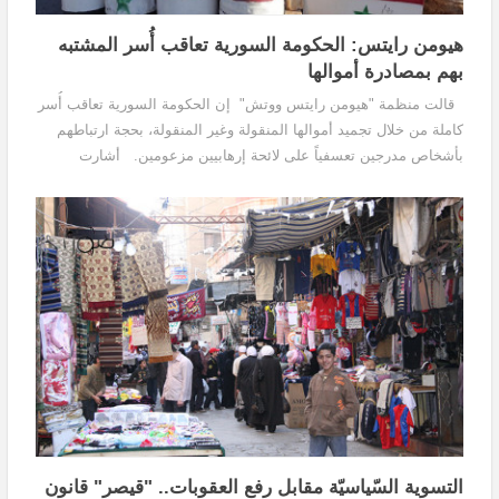
هيومن رايتس: الحكومة السورية تعاقب أُسر المشتبه
بهم بمصادرة أموالها
قالت منظمة "هيومن رايتس ووتش" إن الحكومة السورية تعاقب أُسر
كاملة من خلال تجميد أموالها المنقولة وغير المنقولة، بحجة ارتباطهم
بأشخاص مدرجين تعسفياً على لائحة إرهابيين مزعومين. أشارت
المنظمة في تقرير نشرته يوم الثلاثاء...
التسوية السّياسيّة مقابل رفع العقوبات.. "قيصر" قانون