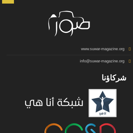
www.suwar-magazine.org
info@suwar-magazine.org
شركاؤنا