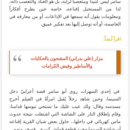
سامر ليس عنيداً ومتعصباً لرأيه، بل هو العناد والتعصب ذاته،
لذا من المستحيل إقناعه، خاصة حين يطرح أفكاراً
ومعلومات يقول أنه سمعها في الإذاعات، أو من معارفه في
العاصمة، أو أنه توصل إليها بعد تفكير عميق.
اقرأ أيضاً:
مزار (علي بدراني) المشحون بالحكايات
والأساطير وفيض الكرامات
في إحدى السهرات روى أبو سامر قصة أعرابيّ دخل
السينما، وحين شاهد رجلاً يُقبل امرأةً في الفيلم أخرج
مسدسه وقال: ولك عيب عليك ما تستحي تبوسها قدامنا،
وقام بإطلاق النار على الشاشة التي اشتعلت نتيجة حدوث
ماس كهربائي في داخلها... حاول بعض شبان القرية إقناعه
أن شاشة السينما مجرد قطعة قماش كبيرة... فسخر منهم.