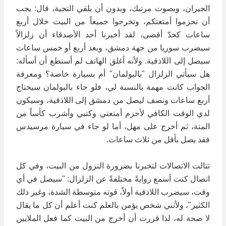
الجيران، وبصوت مرتبك، وبدون أن يلقي التحية، قال: يجب
أن تحزموا أمتعتكم، وتخرجوا جميعاً من البيت خلال أربع
ساعات كحدّ أقصى، لقد أخبرنا أحد الأصدقاء أن زلزالاً
سيضرب سوريا من جهة دمشق، وبعد أربع أو خمس ساعات
سيصل إلى اللاذقية. ولأنه أغلق الهاتف لم أستطع أن أسأله:
هل سيأتي الزلزال "بالبولمان" أم بسيارة خاصة؟ ومعرفة
الجواب كانت مهمة بالنسبة لي، فلو جاء بالبولمان سيحتاج
أربع ساعات ونصف ليصل من دمشق إلى اللاذقية، وسيكون
لدي الوقت الكافي لأحزم أمتعتي وكتبي وأشرب كأساً من
المتة، ثم أخرج على مهل، أما لو جاء في سيارة مرسيدس
فقد يصل بأقل من ثلاث ساعات.
تتالت الاتصالات لتخبرنا بضرورة النزول من البيت، وفي كل
اتصال كنت أسمع روايةً مختلفةً عن الزلزال: "سيصل في أي
وقت، سيضرب اللاذقية أولاً، قوته متوسطة الشدة، وغير ذلك
الكثير"، ولأنني شخص يؤمن بالعلم كنت أعلم أن كل ما يقال
لا صحة له، لذا قررت أن أخرج من البيت كما فعل الملايين