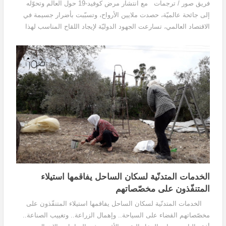
فريق صور / ترجمات مع انتشار مرض كوفيد-19 حول العالم وتحوّله
إلى جائحة عالميّة، حصدت ملايين الأرواح، وتسبّبت بأضرار جسيمة في
الاقتصاد العالمي، تسارعت الجهود الدوليّة لإيجاد اللقاح المناسب لهذا
الفيروس، لتخفيف انتشاره والسيطرة...
الخدمات المتدنّية لسكان الساحل يفاقمها استيلاء
المتنفّذون على مخصّصاتهم
الخدمات المتدنّية لسكان الساحل يفاقمها استيلاء المتنفّذون على
مخصّصاتهم القضاء على السياحة.. وإهمال الزراعة.. وتغييب الصناعة..