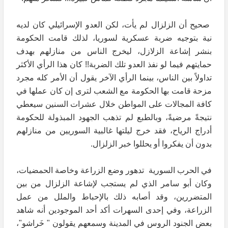
صحيح أن الزلزال لم يأت، لكن العدو الإسرائيلي كان لديه
نية بتوجيه ضربة عسكرية لسوريا، لذلك قامت الحكومة
بنشر إشاعة الزلازل، ليخرج الناس من منازلهم بهدف
حمايتهم فيما لو نفذ العدو تلك الضربة!! كان هذا الرأي الأكثر
تداولاً بين الناس، بينما الرأي الآخر يقول أن الأمر كله مجرد
مزحة قامت بها الحكومة مع الشعب لترى إن كان عملها في
كافة المجالات على المواطن خلال عشرات السنين سيعطي
نتيجةً مرضيةً، وبالطبع لم تذهب الجهود المبذولة للحكومة
أدراج الرياح، فقد خرج ليلتها غالبية السوريين من منازلهم
بدون أن يفكروا أو يحللوا خبر الزلزال.
في الحرب السورية تدهور وضع الزراعة وخاصة الحمضيات،
وكان أبو سامر الذي لم يستجب لإشاعة الزلزال من بين
المتضررين، وقد أصابه ذلك بالإحباط والملل من عمل
الزراعة، وفي إحدى السهرات أكد أحد الموجودين أنه شاهد
بعض الجنود الروس في المدينة وسمعهم يقولون " خَراشو"،