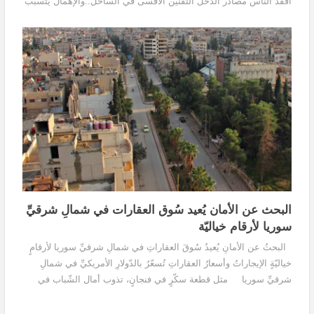
أفقد الناس مصادر الدخل التقنين الأقسى في الساحل..والإهمال يتسبب
بعطش قرى تجاور الينابيع خلف...
البحث عن الأمان يُعيد سُوق العقارات في شمالِ شرقيِّ
سوريا لأرقام خياليّة
البحثُ عن الأمانِ يُعيدُ سُوقَ العقاراتِ في شمالِ شرقيِّ سوريا لأرقامٍ
خياليّةٍ الإيجاراتُ وأسعارُ العقاراتِ تُسعّرُ بالدّولارِ الأمريكيِّ في شمالِ
شرقيِّ سوريا مثل قطعة سكّرٍ في فنجانٍ، تذوب أمال الشّباب في
امتلاك...