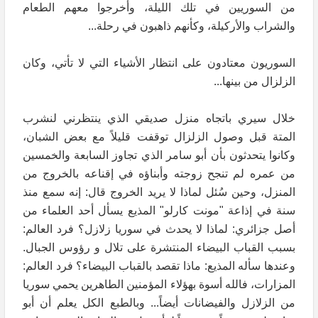
من السوريين في تلك الليلة، وأخرجوا معهم الطعام
والشراب والأركيلة، وكأنهم ذاهبون في رحلة...
السوريون معتادون على انتظار الأشياء التي لا تأتي، وكان
الزلزال من بينها...
خلال سيري باتجاه منزل صديقي الذي ينتظرني لنشرب
المتة قبل وصول الزلزال توقفت قليلاً مع بعض الشبان،
وكانوا يتحدثون بأن أبو سامر الذي تجاوز السابعة والخمسين
من عمره لم تنجح زوجته وأبناؤه في إقناعه بالخروج من
المنزل، وحين سُئل لماذا لا يريد الخروج قال: إنه سمع منذ
سنة في إذاعة "مونت كارلو" المذيع يسأل أحد العلماء من
أصل جزائري: لماذا لا يحدث في سوريا زلازل؟ فرد العالم:
بسبب القباب البيضاء المنتشرة على تلال و رؤوس الجبال.
وعندها سأله المذيع: ماذا تقصد بالقباب البيضاء؟ فرد العالم:
المزارات، فالله أسوة بهؤلاء المؤمنين الطاهرين يحمي سوريا
من الزلازل والفيضانات أيضاً... وبالطبع الكل يعلم أن أبو