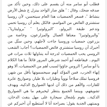
فطلب أبو سامر منه أن يقسم على ذلك، وحين تأكد من
صدقه ضحك، وقال : " هلق صار الواحد بينزل ع شغل الأرض
بنشاط "، فسعر الحمضيات هذا العام سيتحسن، لأن روسيا
ستشتري الفائض من المواسم، فالكل يعلم أن روسيا تحمي
وتدعم طبقة البرولو.. "البرولوتيرا " "بروليتاريا"،
"والبرولوتيرا" معناها العمال والمزارعون، وخاصة من
يزرعون حمضيات وروسيا جاءت لأجلهم، وحين سئُل من
أخبرك أن روسيا ستشتري فائض الحمضيات؟ أجاب: الشعب
الروسي يحب الحمضيات لدرجة أنه يتناولها ثلاث مرات في
اليوم... فيقاطعه أبو أحمد شرطي المرور قائلاً: ما هذا الكلام
يا أبو سامر؟ الروس جاؤوا لسبب أهم من الحمضيات، ألا وهو
إنهاء الحرب، فمن المؤكد أنهم سيحسمونها بأقل من شهر،
فروسيا تملك سلاحاً نووياً وطيارات بلا طيار، وصواريخ عابرة
للقارات، والأهم من ذلك أن لديها الصواريخ الذكية، وبهدف
تشويقهم، وبينما الجميع ينتظر ليخبرهم ما هي الصواريخ
الذكية... يقوم بإشعال سيجارة على مهل ينفث الدخان،
وبمنتهى الجدية يقول: بصراحة أنا لا أستطيع أن أخبركم عن