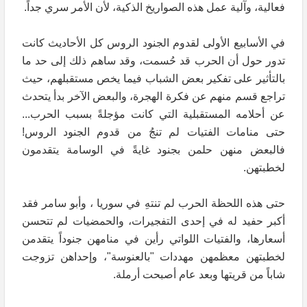
فعالية، وآلية عمل هذه الصواريخ الذكية، لأن الأمر سري جداً.
في الأسابيع الأولى لقدوم الجنود الروس كل الأحاديث كانت
تدور حول أن الحرب قد حُسمت، وقد ساهم ذلك إلى حد ما
بالتأثير على تفكير بعض الشباب فيما يخص مستقبلهم، حيث
تراجع قسم منهم عن فكرة الهجرة، والبعض الآخر بدأ يتحدث
عن أحلامه المستقبلية التي كانت مؤجلةً بسبب الحرب...
حتى منامات الفتيات لم تنجُ من قدوم الجنود الروس!
فالبعض منهن حلمن بجنود غايةً في الوسامة يتقدمون
لخطبتهن.
حتى هذه اللحظة الحرب لم تنتهِ في سوريا ، وأبو سامر فقد
أكبر حفيد له في إحدى التفجيرات، والحمضيات لم تتحسن
أسعارها، والفتيات اللواتي رأين في منامهن جنوداً يتقدمن
لخطبتهن معظمهن مهددات "بالعنوسة"، وإحداهن تزوجت
شاباً من قريتها وبعد عام أصبحت أرملة.