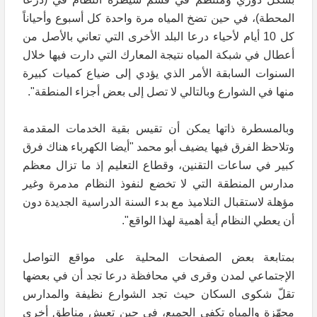
المحطة)، في حين تضخ المياه مرة واحدة كل أسبوع وأحياناً
كل 10 أيام لأحياء درعا البلد الأخرى التي تعاني بالأصل من
أعطال في شبكة المياه نتيجة المعارك التي دارت فيها خلال
السنوات السابقة الأمر الذي يؤدي إلى ضياع كميات كبيرة
منها في الشوارع وبالتالي لا تصل إلى بعض أجزاء المنطقة".
وبالمسطرة ذاتها يمكن أن تقيس بقية الخدمات المقدمة
وتلاحظ الفرق فيها يضيف أبو محمد "أيضا الكهرباء هناك فرق
كبير في ساعات التقنين، وقطاع التعليم إذ ما تزال معظم
مدارس المنطقة التي لا تخضع لنفوذ النظام مدمرة وغير
مؤهلة لاستقبال التلاميذ مع بدء السنة الدراسية الجديدة دون
أن يعطي النظام أية أهمية لهذا الواقع".
بمتابعة بعض الصفحات المحلية على مواقع التواصل
الإجتماعي لمدن وقرى في محافظة درعا تجد أن في بعضها
تقلّ شكوى السكان حيث تجد الشوارع نظيفة والمدارس
مجهّزة والمياه تكفي الجميع، في حين تعيش مناطق أخرى