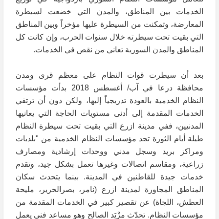
الخدمات بين المناطق، والمدن التي خضعت لسيطرة
المعارضة، وتمكنت من السيطرة عليها مؤخراً وبين المناطق
التي بقيت تحت سيطرته خلال سنوات الحرب، وإن كانت كل
المناطق والمدن السورية تعاني من نقص في الخدمات.
بعد أن سيطرت قوات النظام على معظم قرى ومدن
محافظة درعا في آب/ أغسطس 2018 بدأت مؤسسات
النظام الخدمية بالعودة تدريجياً إليها، ولكن دون أن ترتقي
الخدمات المقدمة إلى أدنى مستويات الحاجة التي يعانيها
المدنيين، ففي مدينة ازرع التي بقيت تحت سيطرة النظام
طيلة أيام الثورة تجد مؤسسات النظام الخدمية من "بلديات
ومراكز بريد وسجل مدني ووحدات إرشادية ومصارف
زراعية، ومقاسم اتصالات وغيرها تعمل بشكل جيد، وتقدم
خدمات جيدة للقاطنين في المدينة. بينما يتحدث سكان
المناطق المجاورة لمدينة ازرع (نامر، بصرالحرير، مليحة
العطش، اللجاة) عن تقصير كبير في الخدمات المقدمة من
مؤسسات النظام. تحدّث مزْيَد الصالح وهو مساعد فني يعمل