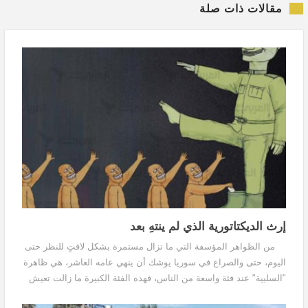
مقالات ذات صلة
إرث الديكتاتورية الذي لم ينتهِ بعد
من الظواهر المؤسفة التي ما تزال مستمرة بشكل لافتٍ للنظر حتى
اليوم، حتى والصراع في سوريا يوشك أن ينهي عامه العاشر، هي ظاهرة
"السلبية" عند فئة واسعة من الناس، فهذه الفئة الكبيرة ما زالت تعيش
كما كانت تعيش قبل بداية الربيع...