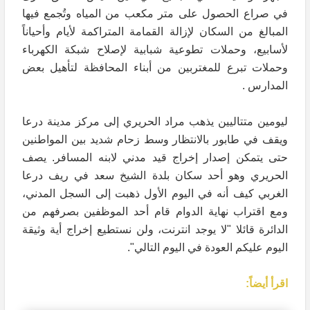
في صراع الحصول على متر مكعب من المياه وتُجمع فيها
المبالغ من السكان لإزالة القمامة المتراكمة لأيام وأحياناً
لأسابيع، وحملات تطوعية شبابية لإصلاح شبكة الكهرباء
وحملات تبرع للمغتربين من أبناء المحافظة لتأهيل بعض
المدارس .
ليومين متتاليين يذهب مراد الحريري إلى مركز مدينة درعا
ويقف في طابور بالانتظار وسط زحام شديد بين المواطنين
حتى يتمكن إصدار إخراج قيد مدني لابنه المسافر. يصف
الحريري وهو أحد سكان بلدة الشيخ سعد في ريف درعا
الغربي كيف أنه في اليوم الأول ذهبت إلى السجل المدني،
ومع اقتراب نهاية الدوام قام أحد الموظفين بصرفهم من
الدائرة قائلا "لا يوجد انترنت، ولن نستطيع إخراج أية وثيقة
اليوم عليكم العودة في اليوم التالي".
اقرأ أيضاً: