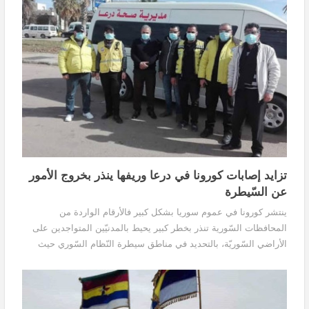
تزايد إصابات كورونا في درعا وريفها ينذر بخروج الأمور
عن السّيطرة
ينتشر كورونا في عموم سوريا بشكل كبير فالأرقام الواردة من
المحافظات السّورية تنذر بخطر كبير يحيط بالمدنيّين المتواجدين على
الأراضي السّوريّة، بالتحديد في مناطق سيطرة النّظام السّوري حيث
تُقدّر أعداد المصابين بشكل يوميّ...