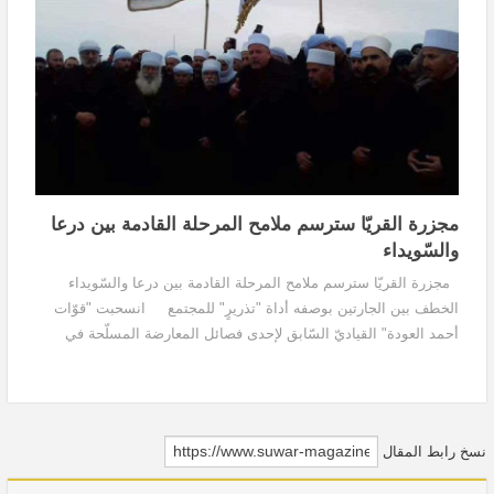
مجزرة القريّا سترسم ملامح المرحلة القادمة بين درعا
والسّويداء
مجزرة القريّا سترسم ملامح المرحلة القادمة بين درعا والسّويداء
الخطف بين الجارتين بوصفه أداة "تذريرٍ" للمجتمع انسحبت "قوّات
أحمد العودة" القياديّ السّابق لإحدى فصائل المعارضة المسلّحة في
محافظة درعا، والقياديّ الحاليّ...
نسخ رابط المقال