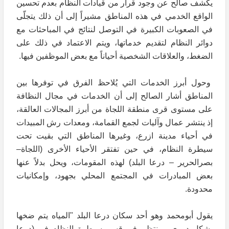
يكشف صالح عن وجود قرار من قيادات النظام بعدم تحسين
الواقع الخدمي في هذه المناطق مشيراً إلى أن ذلك يتجلّى
في الصعوبات الكبيرة في التوصل لنتائج في المباحثات مع
دوائر النظام لتقديم خدماتها، ويتم الاعتماد في ذلك على
الضغط، والعلاقات الشخصية أحياناً مع بعض الموظفين فيها.
وحول أبرز الخدمات التي يُلاحظ الفرق في توفرها بين
المناطق أشار الصالح إلى أن الخدمات في مجال النظافة
على مستوى قرى منطقة اللجاة من أبرز المجالات العالقة،
إذ ينتشر عمال وآليات لجمع القمامة، ومعدات رش المبيدات
في أحياء مدينة ازرع، وغيرها المناطق التي بقيت تحت
سيطرة النظام، في حين تفتقر الأحياء الأخرى (اللجاة–
بصرالحرير – درعا البلد) لهذه المقومات، ويحل بدلاً عنها
بعض المبادرات في المجتمع المحلي بجهود، وإمكانيات
محدودة.
يقول أبومحمد وهو أحد سكان درعا البلد "المياه يتم ضخها
بشكل دوري ومنتظم في قسم سيطرة النظام في (درعا