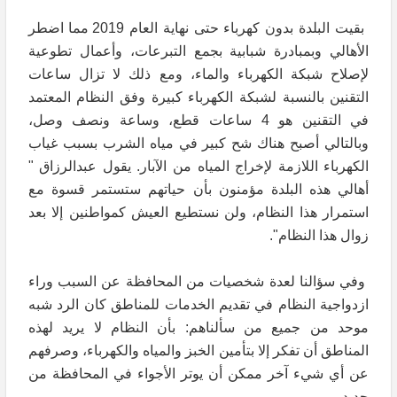
بقيت البلدة بدون كهرباء حتى نهاية العام 2019 مما اضطر
الأهالي وبمبادرة شبابية بجمع التبرعات، وأعمال تطوعية
لإصلاح شبكة الكهرباء والماء، ومع ذلك لا تزال ساعات
التقنين بالنسبة لشبكة الكهرباء كبيرة وفق النظام المعتمد
في التقنين هو 4 ساعات قطع، وساعة ونصف وصل،
وبالتالي أصبح هناك شح كبير في مياه الشرب بسبب غياب
الكهرباء اللازمة لإخراج المياه من الآبار. يقول عبدالرزاق "
أهالي هذه البلدة مؤمنون بأن حياتهم ستستمر قسوة مع
استمرار هذا النظام، ولن نستطيع العيش كمواطنين إلا بعد
زوال هذا النظام".
وفي سؤالنا لعدة شخصيات من المحافظة عن السبب وراء
ازدواجية النظام في تقديم الخدمات للمناطق كان الرد شبه
موحد من جميع من سألناهم: بأن النظام لا يريد لهذه
المناطق أن تفكر إلا بتأمين الخبز والمياه والكهرباء، وصرفهم
عن أي شيء آخر ممكن أن يوتر الأجواء في المحافظة من
جديد .