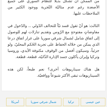
من الممكن أن تشكلّ بديلاً للنّظام السوري على جميع
الأصعدة رغم عدم مثاليّة التّجربة ووجود الكثير من
الملاحظات عليها.
الثالث: هو أنْ تقول قسد تبّاً للتحالف الدّولي ... والدّخول في
مفاوضاتٍ مفتوحةٍ مع الرّوس وتقديم تنازلات لهم للوصول
إلى اتفاق شامل لشمال شرقي سوريا على غرار اتفاق درعا
الذي يمكن من خلاله الحفاظ على تجربة الحُكم المحليّ، ولو
جزئياً، وسيكون أفضل من الوقوف مكتوفة الأيدي، وروسيا
وتركيا وإيران يأكلون جسد الإدارة الذّاتيّة، قطعة، قطعة.
هل هناك سيناريوهات أخرى؟ نعم طبعاً، لكن هذه
السيناريوهات تبقى الأكثر شيوعاّ وواقعيّة.
عين عيسى
تركيا
شمال شرقي سوريا
أمريكا