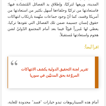
المدينة، وريفها لتركيّا، وإطلاق يد الفصائل المُتشدّدة فيها؛
فاستعادتها من تركيّا وحلفاءها أسهل بكثير من استعادتها من
أمريكا وقسد، كما أنّ وجود جماعات متّهمة بارتكاب انتهاكات
حقوق إنسان جسيمة ضمن تلك الفصائل التي تقودها تركيا،
يعطي لها مُبرراً قويّاً فيما بعد أمام المجتمع الدّوليّ لشن
هجوم واستعادتها مُستقبلاً.
اقرأ أيضاً:
تقرير لجنة التحقيق الدولية يكشف الانتهاكات
المروّعة بحق المدنيّين في سوريا
أمامَ هذه السيناريوهات تبدو خيارات "قسد" محدودة للغاية،