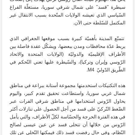
سيطرة "قسد" على شمال شرقي سوريا، مستغلّة الفراغ
السّياسي الذي تعيشه الولايات المتّحدة بسبب الانتقال غير
المكتمل للسّلطة حتى الآن.
تتمتّع المدينة بأهميّة كبيرة بسبب موقعها الجغرافي الذي
يربط عدّة محافظات ومدن ببعضها، ويشكّل عقدة فاصلة بين
الأطراف الإقليميّة والدوليّة (الولايات المتحدة والاتحاد
الرّوسي وإيران وتركيا)، والسّيطرة عليها تعني التّحكم في
الطّريق الدّوليّ M4.
هذه التكتيكات استخدمتها مجموعة أستانة ببراعة في مناطق
شمال غربي سوريا، واستطاعت تحقيق تقدم كبير، واليوم
يحاول الرّوس استخدامها في مناطق شرقي الفرات عبر
الضّغط التّركيّ على قسد من أجل الحصول على تنازلات أكثر
في هذه الفترة الحرجة والحسّاسة لكلّ الأطراف، والتي يأمل
الرّوس من خلالها أن تتخلى قسد عن عين عيسى لصالح
النّظام، وفي حال رفضت قسد ذلك فيمكنها التّخلي عن تلك