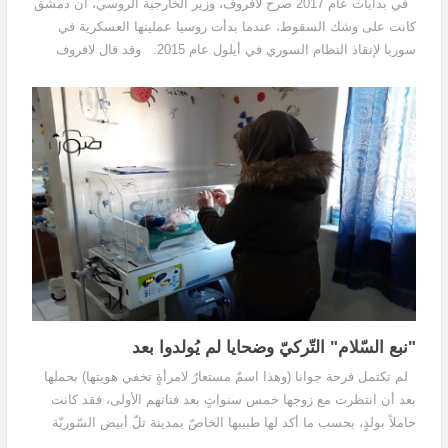
في بدايات عام 2017 صرح لافروف، وزير الخارجية الروسي، أن دمشق
كانت على وشك السقوط، عندما بدأت روسيا عمليتها العسكرية في
سوريا لإنقاذ النظام السوري في أيلول عام 2015. وقد قال لافروف
ذلك في 17 كانون الثاني 2017 في مؤتمره الصحفي...
"نبع السّلام" التّركيّ وضحايا لم يُولدوا بعد
لم تكتمل فرحة جوانا (وهذا اسمٌ مستعارٌ لامرأةٍ تخفي هويتها) بحملها
بعد أن انتظرت مع زوجها خمس سنواتٍ بعد فتاتهم الأولى، فقد كانت
حاملاً بولدٍ، بحسب ما أكد لها طبيبها الخاصّ بمدينة تلّ أبيض السّوريّة
الواقعة على الحدود...