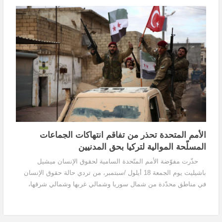
الأمم المتحدة تحذر من تفاقم انتهاكات الجماعات
المسلّحة الموالية لتركيا بحق المدنيين
حذّرت مفوّضة الأمم المتّحدة السامية لحقوق الإنسان ميشيل
باشيليت يوم الجمعة 18 أيلول /سبتمبر، من تردي حالة حقوق الإنسان
في مناطق محدّدة من شمال سوريا وشمالي غربها وشمالي شرقها،
والتي تقع تحت سيطرة القوات التركية والجماعات...