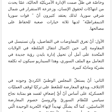
وخاصّة في ظلّ صمت الإدارة الأمريكيّة الحاليّة، عمّا يحدث
من انتهاكات لحقوق الإنسان، وزعزعة الاستقرار في شمال
شرقي سوريا، لذلك يعتقد كثيرون أنّ " قوات سوريا
الديمقراطيّة" لديها ثلاثة خيارات صعبة للحفاظ على
مصالحها.
الأول: أنْ تغرق المفاوضات في التفاصيل، وأن تستبسل في
المقاومة إلى حين اكتمال انتقال السّلطة في الولايات
المتّحدة على أمل أن تحمِل إدارة بايدن رؤية جديدة في
التعامل مع الملف السوري، وهذا السيناريو سيكون له تكلفة
بشريّة وماديّة كبيرة.
الثاني: أنْ يستغلّ المجلس الوطنيّ الكرديّ وجوده في
الائتلاف، ويدفع المعارضة للضّغط على تركيّا لوقف العمليّات
العسكريّة على أساس أنّ أيَّ إضعافٍ لقسد هو بمثابة نجاح
سياسي للنّظام السوريّ والروسيّ خصوم المعارضة
الأساسيّين، كما أنّه يشكّل تهديداً لإنهاء التّجربة الوحيدة الّتي