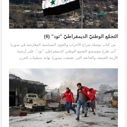
التجمّع الوطنيّ الديمقراطيّ "تود" (6)
من كتاب بوصلة صراع الأحزاب والقوى السياسية المعارضة في سوريا
أتى طرح مؤسسو التجمع الوطني الديمقراطي "تود"، على أرضية
الأزمة العنيفة، والخانقة التي عصفت بسوريا نهاية سبعينات القرن
العشرين، هذه الأزمة التي كانت محصلة...