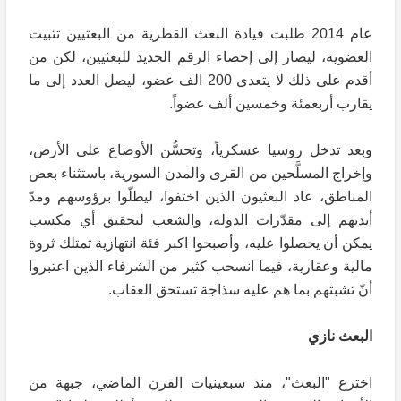
عام 2014 طلبت قيادة البعث القطرية من البعثيين تثبيت
العضوية، ليصار إلى إحصاء الرقم الجديد للبعثيين، لكن من
أقدم على ذلك لا يتعدى 200 الف عضو، ليصل العدد إلى ما
يقارب أربعمئة وخمسين ألف عضواً.
وبعد تدخل روسيا عسكرياً، وتحسُّن الأوضاع على الأرض،
وإخراج المسلَّحين من القرى والمدن السورية، باستثناء بعض
المناطق، عاد البعثيون الذين اختفوا، ليطلّوا برؤوسهم ومدّ
أيديهم إلى مقدّرات الدولة، والشعب لتحقيق أي مكسب
يمكن أن يحصلوا عليه، وأصبحوا اكبر فئة انتهازية تمتلك ثروة
مالية وعقارية، فيما انسحب كثير من الشرفاء الذين اعتبروا
أنّ تشبثهم بما هم عليه سذاجة تستحق العقاب.
البعث نازي
اخترع "البعث"، منذ سبعينيات القرن الماضي، جبهة من