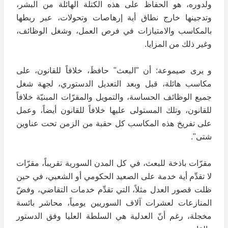
ولدوره، هو الحفاظ على هذه الكتلة الهائلة من البشر،
وتدجينها خارج نطاق أية إرهاصات وتحولات، عبر ربطها
بالمكاسب والامتيازات في فرص العمل، وشغل الوظائف،
وغير ذلك من المزايا.
و يرى صيموعة: أن "البعث" حافظَ‏، خلافاً للقانون، على
مكاسب هائلة، قبل وبعد التعديل الدستوري، لجهة شغل
جميع الوظائف الحساسة، والتمويل والمقرّات المبنيّة خلافاً
للقانون، وتلك المستولى عليها خلافاً للقانون أيضاً، وعمل
على تفريخ هذه المكاسب كل حقبة من الزمن تحت عناوين
شتى".
مقرّات باذخة للبعث، في كل المدن السورية تقريباً، مقرّات
لا تقدِّم أية خدمة على الصعيد الحكومي أو الشعبي، في حين
ظلت قصور العدل مثلاً، التي تقدِّم خدمات التقاضي، وفضّ
المنازعات لعشرات آلاف السوريين يومياً، محاشر بائسة
مخجلة، رغم أنّ العدلية هي السلطة العليا وفق الدستور