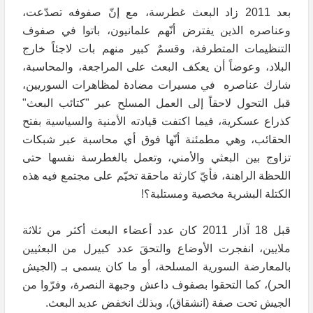
بعد 2011 زاد البعث غطرسة، مع إنّ صفوفه تصدّعت،
وعناصره الذين يفترض أنّهم علمانيون، باتوا في صفوف
التنظيمات المتطرفة، وقسمٌ كبير منهم بات لاجئاً خارج
البلاد، وعوضاً أن يعكف البعث على المراجعة، والمحاسبة،
شارك عناصره في مسيرات مضادة لمظاهرات السوريين،
قبل التحول لاحقاً إلى العمل المسلح عبر "كتائب البعث"
كذراع عسكرية، فيما اكتفت قيادته الأمنية والسياسية بفتح
الحقائب، وهي مطمئنة أنّها فوق أي محاسبة عبر شبكات
تزاوج بين البعثي والأمني، وتعمل بالغطرسة نفسها حتى
اللحظة الراهنة، فأيّ كارثة ماحقة تخيّم على مجتمع فيه هذه
الكتلة البشرية مخصية ومستلبة؟!
قبل 18 آذار 2011 كان عدد أعضاء البعث أكثر من ثلاثة
ملايين، انفجرت الأوضاع والتحقَ عدد كبيرل من البعثيين
بالمعارضة السورية المسلحة، أو ما كان يسمى بـ (الجيش
الحر)، كما التحقوا بصفوف داعش وجبهة النصرة، وفرّوا من
الجيش تحت صفة (انشقاق)، وبذلك انخفض عديد البعث.