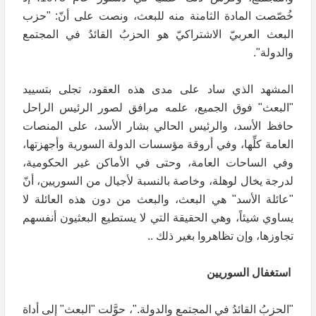
خُصّصت المادة الثامنة منه للبعث، ونصت على أنّ: "حزب
البعث العربيّ الاشتراكيّ هو الحزبُ القائدُ في المجتمع
والدولة".
المشهد الذي ساد على مدى هذه العقود، تجلى بتسييد
"البعث" فوق الجميع، علمه مرافق لصور الرئيس الراحل
حافظ الأسد، والرئيس الحالي بشار الأسد، على المنصات
العامة كلِّها، وفي أروقة مؤسسات الدولة السورية وأجهزتها،
وفي الساحات العامة، وحتى في الأماكن غير الحكومية،
لدرجة يخال لوهلة، وخاصة بالنسبة لأجيال من السوريين، أنّ
"عائلة الأسد" هي البعث، والبعث من دون هذه العائلة لا
يساوي شيئاً، وهي الحقيقة التي لا يستطيع البعثيون أنفسهم
تجاوزها، وإن تظاهروا بغير ذلك ..
استغفال السوريين
"الحزبُ القائدُ في المجتمع والدولة."، حوَّلت "البعث" إلى أداة