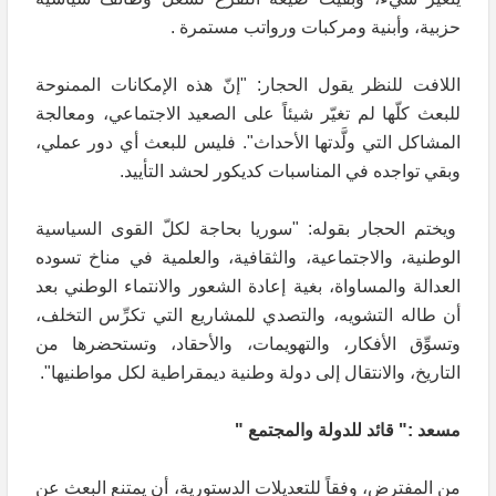
حزبية، وأبنية ومركبات ورواتب مستمرة .
اللافت للنظر يقول الحجار: "إنّ هذه الإمكانات الممنوحة
للبعث كلّها لم تغيّر شيئاً على الصعيد الاجتماعي، ومعالجة
المشاكل التي ولَّدتها الأحداث". فليس للبعث أي دور عملي،
وبقي تواجده في المناسبات كديكور لحشد التأييد.
ويختم الحجار بقوله: "سوريا بحاجة لكلّ القوى السياسية
الوطنية، والاجتماعية، والثقافية، والعلمية في مناخ تسوده
العدالة والمساواة، بغية إعادة الشعور والانتماء الوطني بعد
أن طاله التشويه، والتصدي للمشاريع التي تكرِّس التخلف،
وتسوِّق الأفكار، والتهويمات، والأحقاد، وتستحضرها من
التاريخ، والانتقال إلى دولة وطنية ديمقراطية لكل مواطنيها".
مسعد :" قائد للدولة والمجتمع "
من المفترض، وفقاً للتعديلات الدستورية، أن يمتنع البعث عن