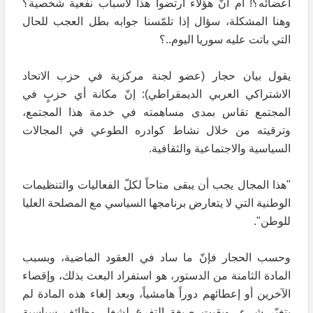
أعضائه؟! أم أنَّ هؤلاء ارتضوا هذا لأسباب نفعية شخصية؟
وهنا المشكلة، سؤال إذا تلمّسنا جوابه بطل العجب للحال
التي باتت عليه سوريا اليوم..؟
يقول بيان حجار (عضو لجنة مركزية في حزب الاتحاد
الاشتراكي العربي الديمقراطي): إنّ مكانة أي حزبٍ في
المجتمع تقاس بمدى مساهمته في خدمة هذا المجتمع،
وترقيته من خلال نشاط كوادره الطوعي في المجالات
السياسية والاجتماعية والثقافية.
"هذا المجال يجب أن يبقى متاحاً لكلّ الفعاليات والتنظيمات
الوطنية التي لا يتعارض برنامجها السياسي مع المصلحة العليا
للوطن".
وحسب الحجار فإنّ ما ساد في العقود الماضية، وبسبب
المادة الثامنة من الدستور، هو استفراد البعث بذلك، وإقصاء
الآخرين أو إعطائهم دوراً هامشياً، وبعد إلغاء هذه المادة لم
يتغيّر شيء، وبقيت صيغة التفرغ لشغل وظائف سياسية