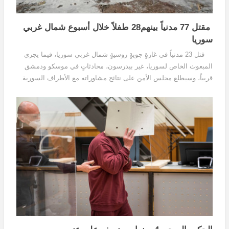
مقتل 77 مدنياً بينهم28 طفلاً خلال أسبوع شمال غربي
سوريا
قتل 23 مدنياً في غارةٍ جويةٍ روسيةٍ شمال غربي سوريا، فيما يجري
المبعوث الخاص لسوريا، غير بيدرسون، محادثاتٍ في موسكو ودمشق
قريباً، وسيطلع مجلس الأمن على نتائج مشاوراته مع الأطراف السورية.
قال المرصد السوري لحقوق الإنسان...