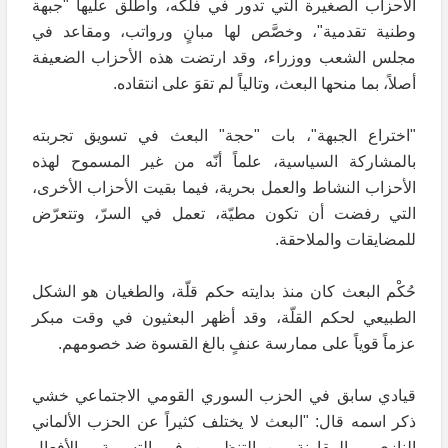
الأحزاب الصغيرة التي تدور في فلكه، وأطلق عليها "جبهة
وطنية تقدمية"، وخصَّص لها مبانٍ ورواتب، ومقاعد في
مجلس الشعب ووزراء، وقد ارتضت هذه الأحزاب الضعيفة
أصلاً، بما منحها البعث، وتالياً لم تقوَ على انتقاده.
"اختراع الجبهة"، بات "حجة" البعث في تسويق تجربته
بالمشاركة السياسية، علماً أنّه من غير المسموح لهذه
الأحزاب النشاط والعمل بحرية، فيما بقيت الأحزاب الأخرى،
التي رفضت أن تكون مطيّة، تعمل في السرّ، وتتعرّض
للمضايقات والملاحقة.
حُكْم البعث كان منذ بدايته حكم قلّة، والطغيان هو الشكل
الطبيعي لحكم القلّة، وقد أظهر البعثيون في وقت مبكر
عزماً قوياً على ممارسة عنفٍ بالغ القسوة ضد خصومهم.
قيادي سابق في الحزب السوري القومي الاجتماعي خشي
ذكر اسمه قال: "البعث لا يختلف كثيراً عن الحزب الألماني
النازي، وبالمقارنة بين التنظيمين في التسمية، والأفعال