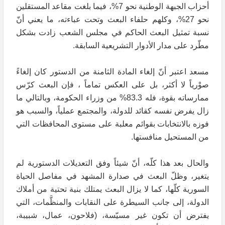
أحزاب الجبهة الوطنية نحو 7%، فيما بلغت مقاعد المستقلين
نحو 27%، وكلهم حلفاء البعث وتحت عباءته، ما يعني أنّ
نسبة تمثيل البعث الحاكم في مجلس الشعب زادت بشكل
مطّرد على مدار الأدوار التشريعية السابقة.
مسعد اعتبر أنّ إلغاء المادة الثامنة من الدستور كان إلغاءً
صوْرياً لا أكثر، بل على العكس تماماً ، فإن البعث كرّس
ممارساته بقوة، فله 83.3% من وزراء الحكومة، وبالتالي ما
زال يفرض نفسه كقائد للدولة، والمجتمع عملياً، والسبب هو
فوزه بالانتخابات بقوائم معلبة على مستوى المحافظات التي
من المستحيل منافستها.
والحال بعد هذا كلّه، أنّ شيئاً وفق التعديلات الدستورية لم
يتغير، وظلّ البعث في صدارة المشهد في مفاصل الحياة
السورية كلّها، كما لا يزال البعث يمتلك بنية تحتية من أملاك
الدولة، إلى جانب السيطرة على النقابات والمنظَّمات، التي
يفترض أن تكون غير مسيّسة، (فلاحون، عمال، شبيبة،