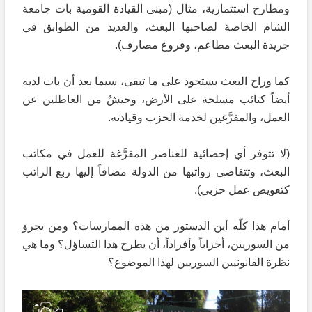
ومطارح استثمارية، مثال (مبنى القيادة القومية بات جامعة
الشام الخاصة لصاحبها البعث، والعديد من الطوابق في
جريدة البعث مطاعم، وفروع مصارف).
كما وراح البعث يستحوذ على ما تبقى، سيما بعد أن بات لديه
أيضاً كتائب مسلحة على الأرض، وجيشٌ من العاطلين عن
العمل، والمفرَّغين لخدمة الحزب وقيادته.
(لا تتوفر أي إحصائية للعناصر المفرَّغة للعمل في مكاتب
البعث، وتتقاضى رواتبها من الدولة مضافاً إليها ربع الراتب
كتعويض عمل حزبي).
أمام هذا كلّه أين الدستور من هذه الممارسات؟ ومن يجرؤ
من السوريين، أحزاباً وأفراداً، أن يطرح هذا التساؤل؟ وما هي
نظرة القانونيين السوريين لهذا الموضوع؟