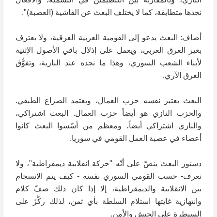
نجدها متطابقة، كما لا يختلف البعث عن الفاشية (العصبة)".
أضاف: البعث يدعو إلى القومية العربية العرقية، ولا يعترف
بغير العرق العربي، ويعمل على إذلال باقي الأصول الإثنية
لأبناء الشعب السوري، وهذا ما نجده عند النازية، وتفوُّق
العرق الآري.
البعث يعتبر نفسه حزب العمال، ويعتمد الصراع الطبقي.
والحزب النازي هو أيضاً حزب العمال. البعث اشتراكي،
والنازي اشتراكي أيضاً، ومعظم من أسّسوا البعث كانوا
أعضاء في عصبة العمل القومي في سوريا.
دستور البعث ينصّ على أنّه "حركة انقلابية ديمقراطية"، ولا
نعرف- حسب القومي السوري نفسه - كيف يتم الانسجام
بين الانقلابية والديمقراطية، إلا إذا كان ذلك صفّ كلام
وانتهازية غايتها استلام السلطة بأي ثمن، لذلك ركَّزَ على
السيطرة على الجيش والأمن.