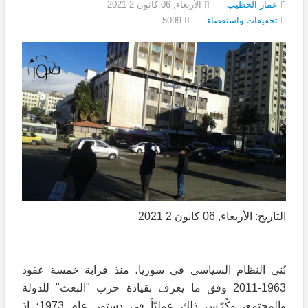
عمار الخطيب
الأربعاء, 06 كانون 2 2021
5099
تحقيقات واستقصاء
التاريخ: الأربعاء, 06 كانون 2 2021
بُني النظام السياسي في سوريا، منذ قرابة خمسة عقود
1963-2011 وفق ما يعرف بقيادة حزب "البعث" للدولة
والمجتمع، وكُرّس ذلك عمليّاً في دستور عام 1973؛ إذ