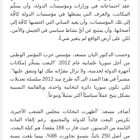
عقد اجتماعاته في وزارات ومؤسسات الدولة، وأن يسلّم
المكاتب، والغرف التي يشغلها في مؤسسات الدولة كافَّة
إلى تلك المؤسسات، وأن يعيد المباني التي اغتصبها كافّة إلى
أصحابها، وأن يمتنع عن أيّ نشاط سياسي في الجيش والأمن،
لكن على أرض الواقع لم يتغير شيءٌ.
وحسب الدكتور اليان مسعد، مؤسس حزب المؤتمر الوطني
من أجل سوريا علمانية عام 2012: "البعث يسخِّر إمكانات
أجهزة الدولة لخدمته، ولا تزال مقرّاته ملك لها وتنفق عليها".
مشيراً في هذا الصدد الى أنّه طرح منذ 2012 سلسلة تعديلات
لكي تكون سوريا دائرة انتخابية واحدة، وبالقائمة النسبية
بشكل يتيح عملاً سياسيّاً أكثر تمثيلاً وتنوعاً.
أضاف مسعد: "أظهرت انتخابات مجلس الشعب الأخيرة،
تكريس البعث قائداً للدولة والمجتمع، رغم إلغاء المادة
الثامنة من الدستور، حيث فاز ب 166 مقعداً، هم كتلة البعث،
من أصل 250 نائباً، بنسبةٍ تجاوزت 66%، بينما بلغت نسبة