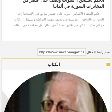
الحكم بالسجن 4 سنوات ونصف على عنصر من
المخابرات السورية في ألمانيا
حكم القضاء الألماني اليوم، على عنصر سابق في الاستخبارات
السورية بالسجن أربع سنوات ونصف بتهمة التواطؤ وتسهيل ارتكاب
جرائم تعذيب لأكثر من ثلاثين معتقلاً في إطار أول محاكمة في العالم
مرتبطة بانتهاكات النظام السوري. أصدرت...
نسخ رابط المقال
الكتاب