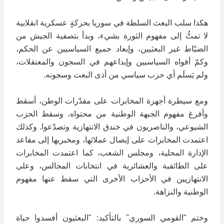
هكذا سلب البعث السلطة في سوريا بحركةٍ عسكرية انقلابية
لا تمتُّ إلى مفهوم الثورة بشيء، وبدأ بتصفية الجيش من
الضبّاط غير البعثيين، وإبعاد جميع السياسيين عن الحكم،
وكمّ أفواه السياسيين وإيداعهم في السجون والمعتقلات،
ولم يَسلَم أي حزب سياسي من أذى البعث وسجونه.
ومع سيطرة أجهزة المخابرات على مقدّرات الوطن، أسقط
وأفرغ مفهوم الجبهة الوطنية من محتواه، وسقط الحزب
الشيوعي، والناصريون في خندق الانتهازية وتصدّعوا. وكذلك
اعتمدت المخابرات على إيصال عملائها، ومخبريها إلى مقاعد
الإدارة المحلية، ومجلس الشعب، كما اعتمدت المخابرات
على الطائفية والعشائرية في انتخابات المجالس، وعلى
الانتهازيين في الأحزاب الأخرى التي سقط عنها مفهوم
الوطنية والنزاهة.
وختم "القومي السوري" بالتأكيد: "البعثيون أفسدوا حياة