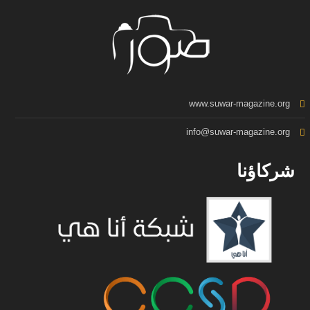
www.suwar-magazine.org
info@suwar-magazine.org
شركاؤنا