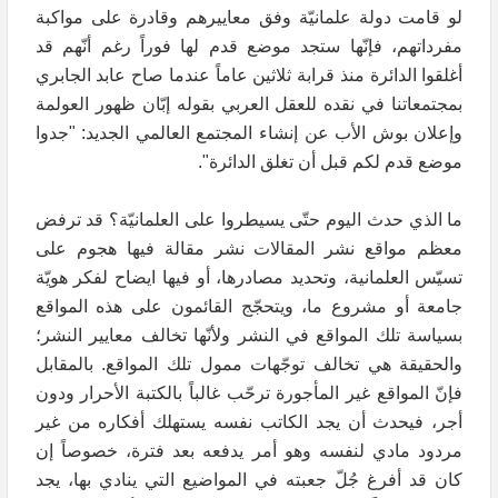
لو قامت دولة علمانيّة وفق معاييرهم وقادرة على مواكبة
مفرداتهم، فإنّها ستجد موضع قدم لها فوراً رغم أنّهم قد
أغلقوا الدائرة منذ قرابة ثلاثين عاماً عندما صاح عابد الجابري
بمجتمعاتنا في نقده للعقل العربي بقوله إبّان ظهور العولمة
وإعلان بوش الأب عن إنشاء المجتمع العالمي الجديد: "جدوا
موضع قدم لكم قبل أن تغلق الدائرة".
ما الذي حدث اليوم حتّى يسيطروا على العلمانيّة؟ قد ترفض
معظم مواقع نشر المقالات نشر مقالة فيها هجوم على
تسيّس العلمانية، وتحديد مصادرها، أو فيها ايضاح لفكر هويّة
جامعة أو مشروع ما، ويتحجّج القائمون على هذه المواقع
بسياسة تلك المواقع في النشر ولأنّها تخالف معايير النشر؛
والحقيقة هي تخالف توجّهات ممول تلك المواقع. بالمقابل
فإنّ المواقع غير المأجورة ترحّب غالباً بالكتبة الأحرار ودون
أجر، فيحدث أن يجد الكاتب نفسه يستهلك أفكاره من غير
مردود مادي لنفسه وهو أمر يدفعه بعد فترة، خصوصاً إن
كان قد أفرغ جُلّ جعبته في المواضيع التي ينادي بها، يجد