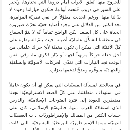
للخروج منها! تُغلق الأبواب أمام دروبنا التي نختارها، ونُجبر
على السير في دروب فُتحت أبوابها، فتكون خياراتنا وحيدة لا
بدّ لنا منها. ورغم الحديث مطوّلاً عن نفي نظريّة المؤامرة،
نجد الكثير من الدلائل على وجود أصابع خفيّة تحرّك صيرورة
الحياة على كل الصعد. لكن الواضح تماماً أنّه لا يتمّ السماح
في منطقتنا لتشكّل علمانيّة أصيلة، حيث يتمّ السيطرة على
كلّ الأقنيّة التي يمكن أن تكون مغذيّة لأيّ حراك علماني من
أجل جعله حراكاً مرتهناً لجهة أو تيّار فكري ما، وفي نفس
الوقت نجد التيارات التي تغذّي الحركات الأصوليّة والسلفيّة
والجهاديّة متوفّرة وتضخّ لدعمها بغزارة.
في معالجتنا لمسألة المسبّبات التي يمكن لها أن تكون عاملاً
في استهداف منطقتنا، على كلّ الصعد الاستراتيجيّة! نجدنا
مضطرين للعودة إلى فترة الفتوحات الإسلاميّة، والدرس
الذي استفادَهُ الغرب منها. فالتوسّع الإسلامي، كان على
حساب الكثير من الممالك والإمبراطوريّات ذات العصبيّات
الدينيّة، ومنها الإمبراطوريّة البيزنطيّة المسيحيّة! التي كانت