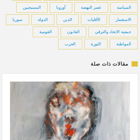
السياسة
عصر النهضة
أوروبا
المسيحيين
الاستعمار
الأقليات
الدين
الدولة
سوريا
جمعية الاتحاد والترقي
القانون
القومية
المواطنة
الثورة
الحرب
مقالات ذات صلة