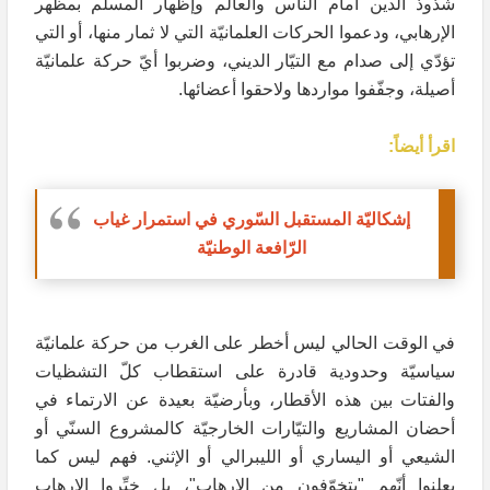
شذوذ الدين أمام الناس والعالم وإظهار المسلم بمظهر
الإرهابي، ودعموا الحركات العلمانيّة التي لا ثمار منها، أو التي
تؤدّي إلى صدام مع التيّار الديني، وضربوا أيّ حركة علمانيّة
أصيلة، وجفّفوا مواردها ولاحقوا أعضائها.
اقرأ أيضاً:
إشكاليّة المستقبل السّوري في استمرار غياب
الرّافعة الوطنيّة
في الوقت الحالي ليس أخطر على الغرب من حركة علمانيّة
سياسيّة وحدودية قادرة على استقطاب كلّ التشظيات
والفتات بين هذه الأقطار، وبأرضيّة بعيدة عن الارتماء في
أحضان المشاريع والتيّارات الخارجيّة كالمشروع السنّي أو
الشيعي أو اليساري أو الليبرالي أو الإثني. فهم ليس كما
يعلنوا أنّهم "يتخوّفون من الإرهاب"، بل خبِّروا الإرهاب