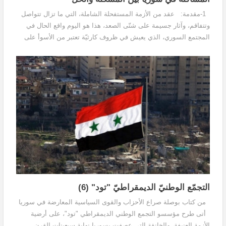
1-مقدمة: عقد من الأزمة المستفحلة الشاملة، التي ما تزال تتواصل
وتتفاقم، وآثار جسيمة على شتّى الصعد، هذا هو اليوم واقع الحال في
المجتمع السوري، الذي يعيش في ظروف كارثيّة تعتبر من الأسوأ على
الساحة العالمية في مرحلة ما بعد...
التجمّع الوطنيّ الديمقراطيّ "تود" (6)
من كتاب بوصلة صراع الأحزاب والقوى السياسية المعارضة في سوريا
أتى طرح مؤسسو التجمع الوطني الديمقراطي "تود"، على أرضية
الأزمة العنيفة، والخانقة التي عصفت بسوريا نهاية سبعينات القرن