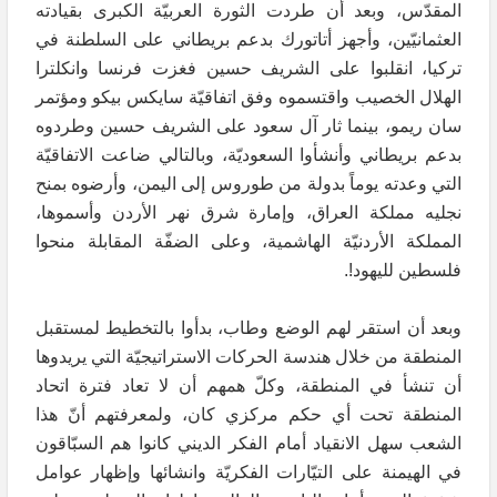
المقدّس، وبعد أن طردت الثورة العربيّة الكبرى بقيادته
العثمانيّين، وأجهز أتاتورك بدعم بريطاني على السلطنة في
تركيا، انقلبوا على الشريف حسين فغزت فرنسا وانكلترا
الهلال الخصيب واقتسموه وفق اتفاقيّة سايكس بيكو ومؤتمر
سان ريمو، بينما ثار آل سعود على الشريف حسين وطردوه
بدعم بريطاني وأنشأوا السعوديّة، وبالتالي ضاعت الاتفاقيّة
التي وعدته يوماً بدولة من طوروس إلى اليمن، وأرضوه بمنح
نجليه مملكة العراق، وإمارة شرق نهر الأردن وأسموها،
المملكة الأردنيّة الهاشمية، وعلى الضفّة المقابلة منحوا
فلسطين لليهود!.
وبعد أن استقر لهم الوضع وطاب، بدأوا بالتخطيط لمستقبل
المنطقة من خلال هندسة الحركات الاستراتيجيّة التي يريدوها
أن تنشأ في المنطقة، وكلّ همهم أن لا تعاد فترة اتحاد
المنطقة تحت أي حكم مركزي كان، ولمعرفتهم أنّ هذا
الشعب سهل الانقياد أمام الفكر الديني كانوا هم السبّاقون
في الهيمنة على التيّارات الفكريّة وانشائها وإظهار عوامل