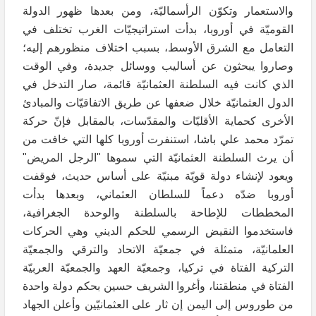
والاستعمار وتكوّن الرأسماليّة، ومن بعدها ظهور الدولة
القوميّة في أوروبا، بدأت استراتيجيّات الغرب تختلف في
التعامل مع الشرق الأوسط، بسبب اختلاف منظورهم إليه؛
وصاروا يبحثون عن أساليب ووسائل جديدة، وفي الوقت
الذي كانت فيه السلطنة العثمانيّة قائمة، صار التدخل في
الدول العثمانيّة خلال ضعفها عن طريق الاتفاقيّات والمبادئ
الأخرى كحماية الأقليّات والمقدّسات، بالمقابل فإنّ حركة
تمرّد محمد علي باشا، استنفرت أوروبا كلها التي خافت من
أن يرث السلطنة العثمانيّة التي سموها "الرجل المريض"
ويعود لإنشاء دولة قويّة مبنيّة على أساس حديث، فوقفت
أوروبا ضدّه دعماً للسلطان العثماني، وبعدها بدأت
المخططات للإطاحة بالسلطنة والوحدة الجغرافية،
فاستخدموا النقيض الرسمي للحكم الديني وهي الحركات
العلمانيّة، متمثلة في جمعيّة الاتحاد والترقي والجمعيّة
التركية الفتاة في تركيا، وجمعيّة العهد والجمعيّة العربيّة
الفتاة في منطقتنا، وأغروا الشريف حسين بحكم دولة واحدة
من طوروس إلى اليمن إن ثار على العثمانيّين وأعلن الجهاد