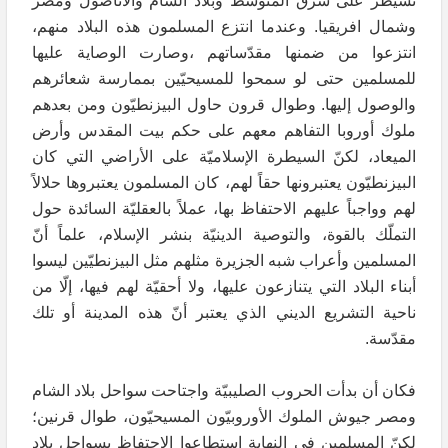
تسيطر على شرق المتوسّط وبلاد الشام والأناضول ومصر
وشمال افريقيا. وعندما انتزع المسلمون هذه البلاد منهم،
انتزعوا من ضمنها مقدّساتهم ،وصارت الوصاية عليها
للمسلمين حتى لو سمحوا للمسيحيّين بممارسة شعائرهم
والوصول إليها. وطوال قرون حاول البيزنطيّون ومن بعدهم
ملوك أوروبا التفاهم معهم على حكم بيت المقدس وأرض
الميعاد، لكنّ السيطرة الإسلاميّة على الأراضي التي كان
البيزنطيّون يعتبرونها حقاً لهم، كان المسلمون يعتبروها حلالاً
لهم وواجباً عليهم الاحتفاظ بها، عملاً بالعقليّة السائدة حول
التملّك بالقوة، والتوصية الدينيّة بنشر الإسلام، علماً أنّ
المسلمين وأعراب شبه الجزيرة مثلهم مثل البيزنطيّين ليسوا
أبناء البلاد التي يتنازعون عليها، ولا أحقيّة لهم فيها، إلّا من
ناحية التشريع الديني الذي يعتبر أنّ هذه المدينة أو تلك
مقدّسة.
فكان أن بدأت الحروب الصليبيّة واجتاحت سواحل بلاد الشام
ومصر جيوش الملوك الأوروبيّون المسيحيّون، طوال قرنين؛
لكنّ المسلمين في النهاية استطاعوا الاحتفاظ بسواحل بلاد