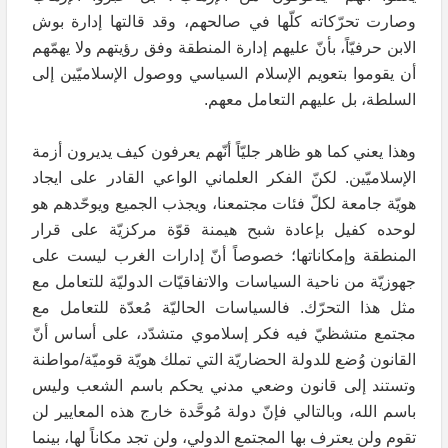
وصارت تحرّكاته كلّها في صالحهم، وقد قالتها إدارة بوش
الابن حرفيّاً، بأنّ عليهم إدارة المنطقة وفق رؤيتهم ولا يهمّهم
أن يقوموا بتعويم الإسلام السياسي ووصول الإسلاميّين إلى
السلطة، بل عليهم التعامل معهم.
وهذا يعني كما هو ظاهر جليّاً أنّهم يعرفون كيف يديرون أزمة
الإسلاميّين. لكنّ الفكر العلماني الواعي القادر على ايجاد
هويّة جامعة لكلّ فئات مجتمعنا، ويجذب الجميع ويوحّدهم هو
لوحده كفيل بإعادة شبح هيمنة قوّة مركزيّة على قرار
المنطقة وإمكاناتها؛ خصوصاً أنّ إدارات الغرب ليست على
جهوزيّة من ناحية السياسات والاتفاقيّات الدوليّة للتعامل مع
مثل هذا التحرّك. فالسياسات الحاليّة مُعدّة للتعامل مع
مجتمع متشظيّ فيه فكر إسلاموي متشدّد، على أساس أنّ
القانون وُضع للدولة الحضاريّة التي تملك هويّة قوميّة/مواطنة
وتستند إلى قانون وضعي مدني يحكم باسم الشعب وليس
باسم الله، وبالتالي فإنّ دولة مُوحَّدة خارج هذه المعايير لن
تقوم ولن يعترف بها المجتمع الدولي، ولن تجد مكاناً لها، بينما