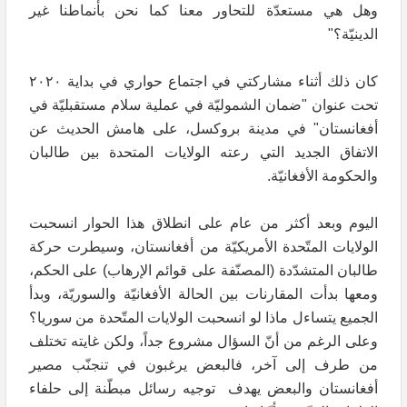
وهل هي مستعدّة للتحاور معنا كما نحن بأنماطنا غير
الدينيّة؟"
كان ذلك أثناء مشاركتي في اجتماع حواري في بداية ٢٠٢٠
تحت عنوان "ضمان الشموليّة في عملية سلام مستقبليّة في
أفغانستان" في مدينة بروكسل، على هامش الحديث عن
الاتفاق الجديد التي رعته الولايات المتحدة بين طالبان
والحكومة الأفغانيّة.
اليوم وبعد أكثر من عام على انطلاق هذا الحوار انسحبت
الولايات المتّحدة الأمريكيّة من أفغانستان، وسيطرت حركة
طالبان المتشدّدة (المصنّفة على قوائم الإرهاب) على الحكم،
ومعها بدأت المقارنات بين الحالة الأفغانيّة والسوريّة، وبدأ
الجميع يتساءل ماذا لو انسحبت الولايات المتّحدة من سوريا؟
وعلى الرغم من أنّ السؤال مشروع جداً، ولكن غايته تختلف
من طرف إلى آخر، فالبعض يرغبون في تنجنّب مصير
أفغانستان والبعض يهدف توجيه رسائل مبطّنة إلى حلفاء