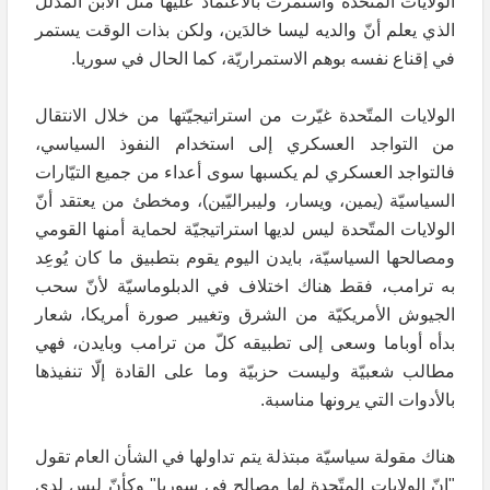
الولايات المتّحدة واستمرت بالاعتماد عليها مثل الابن المدلل
الذي يعلم أنّ والديه ليسا خالدَين، ولكن بذات الوقت يستمر
في إقناع نفسه بوهم الاستمراريّة، كما الحال في سوريا.
الولايات المتّحدة غيّرت من استراتيجيّتها من خلال الانتقال
من التواجد العسكري إلى استخدام النفوذ السياسي،
فالتواجد العسكري لم يكسبها سوى أعداء من جميع التيّارات
السياسيّة (يمين، ويسار، وليبراليّين)، ومخطئ من يعتقد أنّ
الولايات المتّحدة ليس لديها استراتيجيّة لحماية أمنها القومي
ومصالحها السياسيّة، بايدن اليوم يقوم بتطبيق ما كان يُوعِد
به ترامب، فقط هناك اختلاف في الدبلوماسيّة لأنّ سحب
الجيوش الأمريكيّة من الشرق وتغيير صورة أمريكا، شعار
بدأه أوباما وسعى إلى تطبيقه كلّ من ترامب وبايدن، فهي
مطالب شعبيّة وليست حزبيّة وما على القادة إلّا تنفيذها
بالأدوات التي يرونها مناسبة.
هناك مقولة سياسيّة مبتذلة يتم تداولها في الشأن العام تقول
"إنّ الولايات المتّحدة لها مصالح في سوريا" وكأنّ ليس لدى