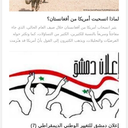
لماذا انسحبت أمريكا من أفغانستان؟
يثير انسحاب أمريكا من أفغانستان خلال صيف العام الحالي، الذي جاء
مفاجئاً وسريعاً بالنسبة للكثيرين، الكثير من التساؤلات، كما وتكثر حوله
الفرضيّات والتحليلات، ويذهب الكثيرون إلى القول بأنّ أمريكا قد هـُزمت
في أفغانستان،...
إعلان دمشق للتغيير الوطني الديمقراطي (7)