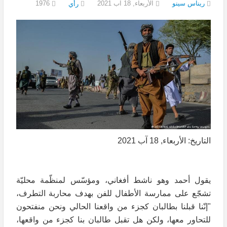
ريناس سينو
الأربعاء, 18 آب 2021
1976
رأي
التاريخ: الأربعاء, 18 آب 2021
يقول أحمد وهو ناشط أفغاني، ومؤسّس لمنظّمة محليّة
تشجّع على ممارسة الأطفال للفن بهدف محاربة التطرف،
"إنّنا قبلنا بطالبان كجزء من واقعنا الحالي ونحن منفتحون
للتحاور معها، ولكن هل تقبل طالبان بنا كجزء من واقعها،