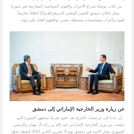
من كتاب بوصلة صراع الأحزاب والقوى السياسية المعارضة في سوريا
يمثل إعلان دمشق للتغيير الوطني الديمقراطي[1] ائتلافاً معارضاً
لقوى وأحزاب وشخصيات مستقلة، ضمن توافقهم العام على رؤية
سياسية لعملية التغيير الديمقراطي...
عن زيارة وزير الخارجية الإماراتي إلى دمشق
إن عدنا إلى مرجعيات التاريخ بعد عقود فربما ستظهر الصورة التي
جمعت بين وزير الخارجية الإماراتي عبد الله بن زايد آل نهيان والرئيس
السوري بشار الأسد في دمشق يوم 9 تشرين الثاني 2021 كنقطة تحوّل