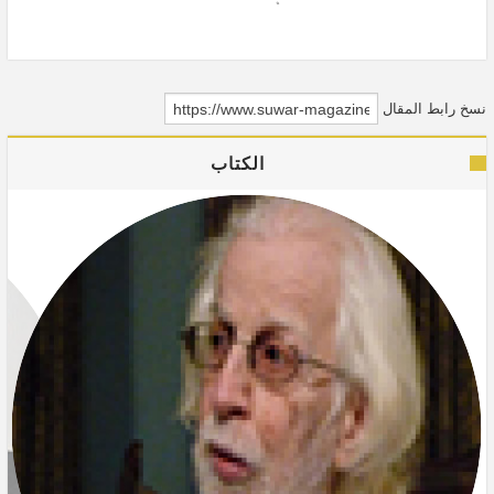
في التاريخ السوري، ولكنّها إن أُخذت...
نسخ رابط المقال
الكتاب