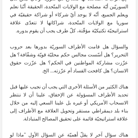
السوريّين أيّة مصلحة مع الولايات المتّحدة، الحقيقة أنّنا نعلم
ويعلم الجميع، أنّه لا يوجد أيّ شركاء أو شراكة حقيقيّة في
سوريا مع الولايات المتّحدة، شراكاتها لا تتعدّى علاقة
استراتيجيّة تكتيكيّة مؤقّتة، كلّ طرف يجب أن يقوم بدوره.
والسؤال هل قامت الأطراف السوريّة بدورها بعد حروب
التحرير؟ هل أسّست مجالس حكم محليّة قويّة وشفّافة؟ هل
عزّزت مشاركة المواطنين في الحكم؟ هل عزّزت حقوق
الانسان؟ هل كافحت الفساد أم عزّزته... الخ.
هناك الكثير من الأسئلة الأخرى التي يجب أن نجيب عليها قبل
تحديد الأطراف المسؤولة عن الإخفاق، علينا أن لا ننتظر
الانسحاب الأمريكي أو غيره بل علينا السعي إليه من خلال
بناء بلد ديمقراطي مستقر وتحويل العلاقة مع الأطراف إلى
علاقة استراتيجيّة قائمة على تحقيق المصالح المتبادلة.
هناك سؤال آخر لا يقلّ أهميّة عن السؤال الأول "ماذا لو