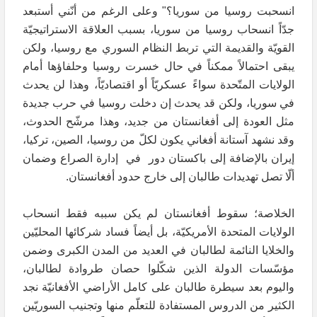
انسحبت روسيا من سوريا؟" وعلى الرغم من أنّني أستبعد
جدّاً انسحاب روسيا من سوريا، بسبب العلاقة الاستراتيجيّة
القويّة والقديمة التي تربط النظام السوري مع روسيا، ولكن
يبقى احتمالاً ممكناً في حال خسرت روسيا وحلفاؤها أمام
الولايات المتّحدة سواءً عسكريّاً أو اقتصاديّاً، وهذا لن يحدث
في سوريا، ولكن قد يحدث إن دخلت روسيا في حرب جديدة
مثل العودة إلى أفغانستان من جديد، وهذا مرشّح الحدوث،
وقد نشهد آستانة أفغاني يكون لكلّ من روسيا، الصين، تركيا،
إيران بالإضافة إلى باكستان دور في إدارة الصراع وضمان
ألّا تصل تهديدات طالبان إلى خارج حدود أفغانستان.
الخلاصة؛ سقوط أفغانستان لم يكن سببه فقط انسحاب
الولايات المتحدة الأمريكيّة، بل أيضاً فساد شركائها المحليّين
والخلايا النائمة لطالبان في العديد من المدن الكبرى وضمن
مؤسّسات الدولة الذين شكّلوا حصان طروادة لطالبان،
واليوم بعد سيطرة طالبان على كامل الأراضي الأفغانيّة نجد
الكثير من الدروس المستفادة للتعلّم منها وتجنيب السوريّين