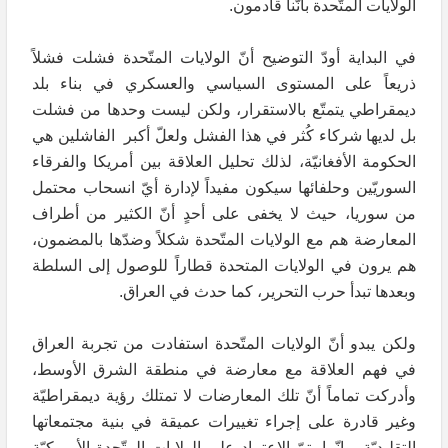
الولايات المتّحدة بأنّنا قادمون.
في البداية أودّ التوضيح أنّ الولايات المتّحدة فشلت فشلاً
ذريعاً على المستوى السياسي والعسكري في بناء بلد
ديمقراطي يتمتّع بالاستقرار، ولكن ليست وحدها من فشلت
بل لديها شركاء كُثر في هذا الفشل ولعلّ أكبر الفاشلين هي
الحكومة الأفغانيّة، لذلك تحليل العلاقة بين أمريكا والفرقاء
السوريّين وحلفائها سيكون مفيداً لإدارة أيّ انسحاب محتمل
من سوريا، حيث لا يخفى على أحدٍ أنّ الكثير من أطراف
المعارضة هم مع الولايات المتّحدة شكلاً وضدّها بالمضمون،
هم يرون في الولايات المتحدة قطاراً للوصول إلى السلطة
وبعدها تبدأ حرب التحرير، كما حدث في العراق.
ولكن يبدو أنّ الولايات المتّحدة استفادت من تجربة العراق
في فهم العلاقة مع معارضة في منطقة الشرق الأوسط،
وأدركت تماماً أنّ تلك المعارضات لا تمتلك رؤية ديمقراطيّة
وغير قادرة على إجراء تغييرات عميقة في بنية مجتمعاتها
التقليديّة، وإنّما يتمّ الاعتماد على الولايات المتّحدة الأمريكيّة