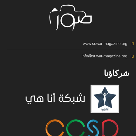
www.suwar-magazine.org
info@suwar-magazine.org
شركاؤنا