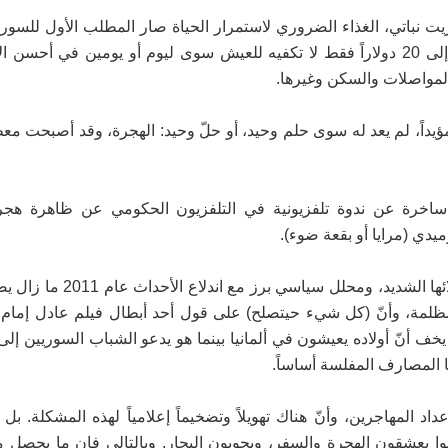
ت نباتي، الغذاء الضروري لاستمرار الحياة صار المطلب الأول للسور
يهاجر خوفاً أو طمعاً، وبقي هنا إلى أن وصل دخله الشهري إلى 20 دولاراً فقط لا تكفيه للعيش سوى ليوم أو يومين ف
لمواصلات والسكن وغيرها.
م مؤيداً، لم يعد له سوى حلم وحيد، أو حلّ وحيد: الهجرة، وقد أصبحت مع
ساخرة عن ندوة تلفزيونية في التلفزيون الحكومي عن ظاهرة هجر
يدي (مرايا أو بقعة ضوء).
الندوة التي شاركت فيها دكتورة في كلية الإعلام معروفة بولائها ال
مة، وأنّ (كل شيء حيتصلح) على قول أحد أبطال فيلم عادل إمام "
أنّ أولاده يعيشون في ألمانيا بينما هو يدعو الشباب السوريين إلى 
ا المصارف المفلسة أساساً.
 المهاجرين، وأنّ هناك تهويلاً وتضخيماً إعلامياً لهذه المشكلة. بل أ
انوا يعشقون الهجرة والسفر، ويجوبون البحار. وبالتالي فإن ما يحصل