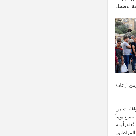
لهم المذيعة، وضحك
من "إعادة
افقات من
تسع يوماً
ُغلق أمام
المواطنين