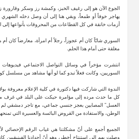
الجوع الآن هو إلى رغيف الخبز، وكمشة رز وسكر وقارورة زي
أزمات خانقة في كل القطاعات من المحروقات بأنواعها إلى ا
السوري شابّاً كان أم عجوزاً، رجلاً أم امرأة، معارضاً كان أ
مغلقة حتى أمام هذا الحلم.
انتشرت مؤخراً في وسائل التواصل الاجتماعي فيديوهات 
السوريين، وكانت فعلاً تبدو كما لو أنها مشاهد من مسلسل كوم
كل ما حدث مرده إلى مؤامرة حيكت على البلد في غرف مظل
العسل" المصابين بعجز جنسي جماعي، مع تاجر دمشقي لم يخف 
الوطن، والاستفادة من القروض البائسة والعسيرة التي تمنحه
الجميع أجمع على أنّ مشكلتنا هي غياب الرقم الإحصائي لأعداد
وصلت بهم إلى استنتاج أخطر، وهو أنّ أجدادنا الفينيقيين ك