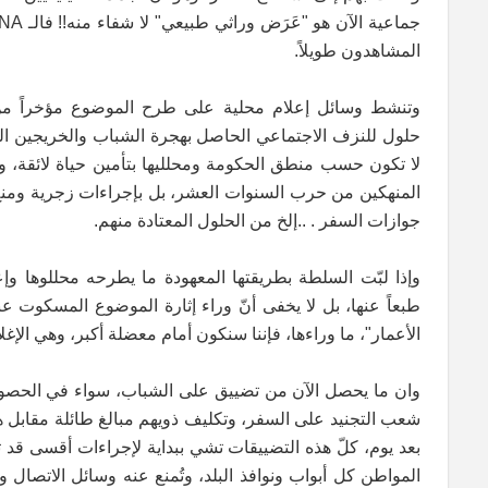
المشاهدون طويلاً.
وتنشط وسائل إعلام محلية على طرح الموضوع مؤخراً من 
حلول للنزف الاجتماعي الحاصل بهجرة الشباب والخريجين الجام
لا تكون حسب منطق الحكومة ومحلليها بتأمين حياة لائقة،
المنهكين من حرب السنوات العشر، بل بإجراءات زجرية وم
جوازات السفر . ..إلخ من الحلول المعتادة منهم.
وإذا لبّت السلطة بطريقتها المعهودة ما يطرحه محللوها وإ
طبعاً عنها، بل لا يخفى أنّ وراء إثارة الموضوع المسكوت 
الأعمار"، ما وراءها، فإننا سنكون أمام معضلة أكبر، وهي الإغ
وان ما يحصل الآن من تضييق على الشباب، سواء في الحصو
شعب التجنيد على السفر، وتكليف ذويهم مبالغ طائلة مقابل 
بعد يوم، كلّ هذه التضييقات تشي ببداية لإجراءات أقسى قد تح
المواطن كل أبواب ونوافذ البلد، وتُمنع عنه وسائل الاتصال 