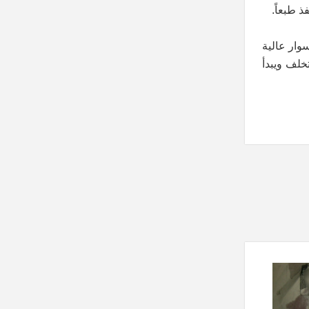
ذ طبعاً.
وار عالية
خلف ويبدأ