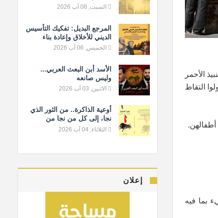
السبت, 08 آب 2026
المرجع البديل: تفكيك التأسيس
الديني للأخلاق وإعادة بناء
المعيار الإنساني
الخميس, 06 آب 2026
الأسد أبن البعث العربي...
بيذ الأحمر
وليس صانعه
وا التقاط
الاثنين, 03 آب 2026
أوعية الذاكرة.. من الثور الذي
نجا، إلى كل من نجا من
 أطفالهن.
النسيان
الثلاثاء, 04 آب 2026
إعلان
ء بما فيه