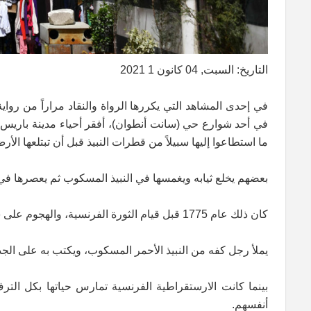
التاريخ: السبت, 04 كانون 1 2021
في إحدى المشاهد التي يكررها الرواة والنقاد مراراً من رواي
في أحد شوارع حي (سانت أنطوان)، أفقر أحياء مدينة باريس و
ما استطاعوا إليها سبيلاً من قطرات النبيذ قبل أن تبتلعها الأر
بعضهم يخلع ثيابه ويغمسها في النبيذ المسكوب ثم يعصرها في فم
كان ذلك عام 1775 قبل قيام الثورة الفرنسية، والهجوم على سجن الباستيل رمز الاستبداد والظلم. . .
يملأ رجل كفه من النبيذ الأحمر المسكوب، ويكتب به على الجدار كلمة blood . . ستمتلئ هذه الشوارع بالدماء. .. وه
بينما كانت الارستقراطية الفرنسية تمارس حياتها بكل التر
أنفسهم.