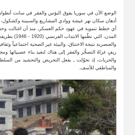
الوضع الآن في سوريا يفوق البؤس والفقر في سانت أنطوان ب
أذهان سكان نهر عيشة ووادي المشاريع والسبينة وكشكول، وب
المدن، التي 
والعنصرية نتيجة الاختناق، والبيئة غير الصحية اجتماعياً وثقافي
ريفٍ غزاهُ التصحُّر والفقر إلى هناك لتعيد بناء عصبياتها و
والحريات، إذ تحوّلت ـ بفعل التحريض والتحشيد من السلطة أ
والمناطقي للأسف.