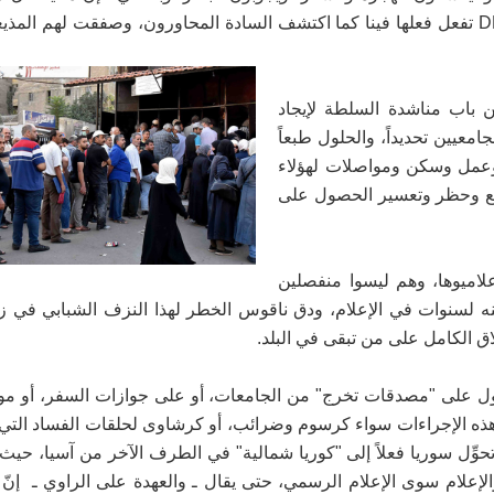
جماعية الآن هو "عَرَض وراثي طبيعي" لا شفاء منه!! فالـ DNA تفعل فعلها فينا كما اكتشف السادة المحاورون، وصفقت 
باب مناشدة السلطة لإيجاد
عيين تحديداً، والحلول طبعاً
 وعمل وسكن ومواصلات لهؤلاء
نع وحظر وتعسير الحصول على
علاميوها، وهم ليسوا منفصلين
عنه لسنوات في الإعلام، ودق ناقوس الخطر لهذا النزف الشبابي في ز
لاق الكامل على من تبقى في البلد.
ل على "مصدقات تخرج" من الجامعات، أو على جوازات السفر، أو مو
هذه الإجراءات سواء كرسوم وضرائب، أو كرشاوى لحلقات الفساد التي ت
وِّل سوريا فعلاً إلى "كوريا شمالية" في الطرف الآخر من آسيا، حيث ت
والإعلام سوى الإعلام الرسمي، حتى يقال ـ والعهدة على الراوي ـ إنّ 