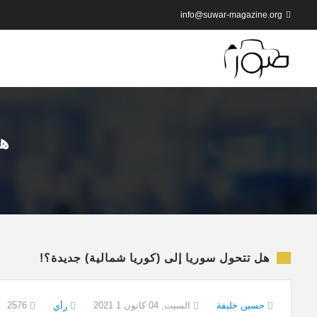
info@suwar-magazine.org
هل
هل تتحول سوريا إلى (كوريا شمالية) جديدة؟!
حسين خليفة
السبت, 04 كانون 1 2021
2576
رأي