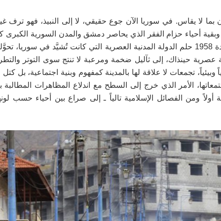
ما لا يقاس. في سوريا الآن جوع حقيقي، لا إلى النبيذ، فهو ترف غي
قية أحياء حزام الفقر الذي يحاصر دمشق والمدن السورية الكبرى كن
أي خطط تنموية في عهود حكم العسكر، منذ أن اغتالت وحدة 1958 حلم الدولة المدنية العصرية التي كانت تُشيَّد في سو
نظّمها الانتداب الفرنسي (1920 - 1946) بطريقة عصرية حينذاك، إلى ثآليل ضخمة ومرعبة لا تنتج سوى التوتر
اً وبيئياً، تجمعات لا علاقة لها بالمدينة كمفهوم وبنية اجتماعية، بل كتل
مجتمعاتها، الأمر الذي خرج إلى السطح مع اندلاع المظاهرات المطالبة 
ولاً ومن الفصائل الإسلامية تالياً ـ إلى صراع بين أحياء حسب لونه