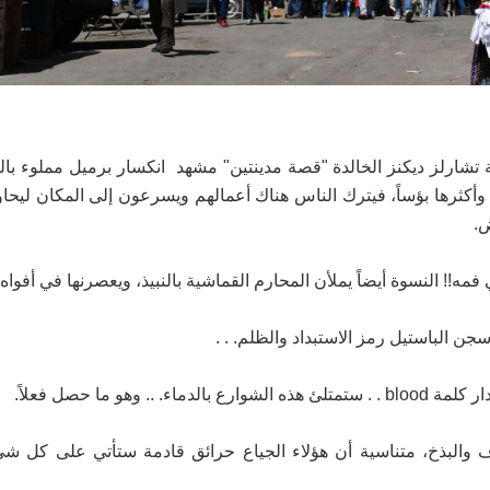
ة تشارلز ديكنز الخالدة "قصة مدينتين" مشهد انكسار برميل مملوء بالن
أكثرها بؤساً، فيترك الناس هناك أعمالهم ويسرعون إلى المكان ليحاول
ض.
ه!! النسوة أيضاً يملأن المحارم القماشية بالنبيذ، ويعصرنها في أفواه
و ما حصل فعلاً.
ف والبذخ، متناسية أن هؤلاء الجياع حرائق قادمة ستأتي على كل شي