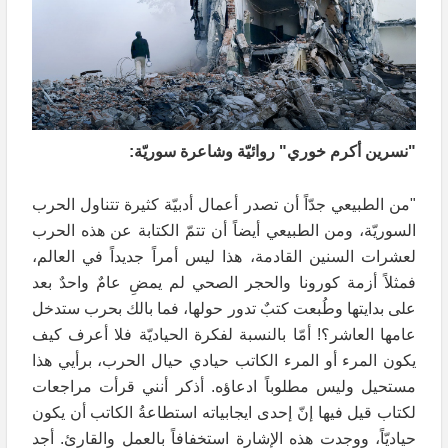
"نسرين أكرم خوري" روائيّة وشاعرة سوريّة:
"من الطبيعي جدّاً أن تصدر أعمال أدبيّة كثيرة تتناول الحرب
السوريّة، ومن الطبيعي أيضاً أن تتمّ الكتابة عن هذه الحرب
لعشرات السنين القادمة، هذا ليس أمراً جديداً في العالم،
فمثلاً أزمة كورونا والحجر الصحي لم يمضِ عامٌ واحدٌ بعد
على بدايتها وطُبعت كتبٌ تدور حولها، فما بالك بحرب ستدخل
عامها العاشر؟! أمّا بالنسبة لفكرة الحياديّة فلا أعرف كيف
يكون المرء أو المرء الكاتب حيادي حيال الحرب، برأيي هذا
مستحيل وليس مطلوباً ادعاؤه. أذكر أنني قرأت مراجعات
لكتاب قيل فيها إنّ إحدى ايجابياته استطاعةُ الكاتب أن يكون
حياديّاً، ووجدت هذه الإشارة استخفافاً بالعمل والقارئ. أجد