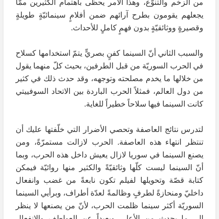
من الزخم والتنوّع، وهذا الأمر يحظى باهتمام الكثيرين ممّا
يجعلهم يقومون بطرح آرائهم ضمن أفلامٍ سينمائيّةٍ طويلةٍ
وقصيرةٍ ووثائقيّةٍ بدون فهمٍ كاملٍ للأحداث.
والسبب الثاني أنّ السينما كفنٍ بصريٍّ يتمّ استخدامها كسلاح
في الحرب السوريّة من قبل الطرفين، بحيث كلّ منهما يقول
من خلالها ما يخدم مصلحته وتوجهه، وقد حدث ذلك في كثير
من دول العالم، فمثلاً الحرب الباردة بين الاتحاد السوفييتي
كانت السينما فيها سلاحاً خطيراً للغاية.
لتدرس نتائج العاصفة وتحصي الأضرار التي خلّفتها عليك أن
تنتظر انتهاء هذه العاصفة. الحرب لازالت مستمرّةً، ومن
يصنع السينما في سوريا لازال يعيش داخل هذه الحرب، وبما
أنّ السينما ليست كلّها وثائقيّةً والكثير منها روائيّة فيمكن
كتابة قصّة وتحويلها لفيلم تكون نابعةً من غضب وانفعال
داخليّ ومنحازةً لطرفٍ وظالمةً لعدّة أطراف، وبرأيي السينما
السوريّة أكثر سينما ظلمت الحرب، لأنّ من يصنعها لا ينظر
إلى ما يحدث من الأعلى وبعيداً عن العواطف والانفعال