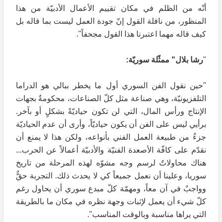
أنّه من الظلم في مكان تقييم الأعمال الأدبيّة من هذا
المنظور، من نافلة القول إنّ جودة العمل ليست بما قاله بل
كيف قاله مهما اعتبرنا هذا القول مجحفاً".
"
رشا بلال" ممثّلة سوريّة:
"حين نقول الفن السوري أول ما يخطر ببالي هو الدراما
التلفزيونيّة، وهي صناعة مثل كلّ الصناعات، محكومةٌ بجهات
الإنتاج ورأس المال، التي لن تكون حياديّةً بشكلٍ أو بآخر.
برأيي ليس على الفن أن يكون حياديّاً، وأرى أن عدم الحياديّة
جزءٌ من طبيعة العمل الفني بأنواعه، ولكن هذا لا يمنع أن
نقدّم على كافّة الأصعدة الفنيّة والأدبيّة أعمالاً عن الحرب...
هناك محاولاتٌ لرسم وجه مشوّه لهذه المرحلة من تاريخ
سوريا، وعلينا أن نعمل جميعاً كي لا يحدث ذلك. التجربة حقٌّ
وواجبٌ في آن معاً، ومهمّة كلّ مبدع سوري أن يحاول رغم
كلّ شيء أن يعمل لإثبات وجهة نظره في مكان ما بالطريقة
التي يراها مناسبة وبالوقت المناسب".