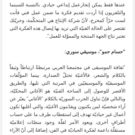
عندها فقط يمكن إنجازعمل إبداعي حيادي. بالنسبة للسينما
والتلفزيون إذا أردت تقديم فكرة ما ضمن عمل فني فأنت
لست حرّاً كمخرج، لأنّ شركة الإنتاج هي المتحكّمة، وحريّتك
تقتصر على الحالة الفنيّة التي تريد بها إيصال هذه الفكرة التي
تعتبر نتاج الجهة المنتجة والمموّلة للعمل".
"حسام حمو"، موسيقي سوري:
"ثقافة الموسيقى في مجتمعنا العربي مرتبطةٌ ارتباطاً وثيقاً
بالكلام والشعر، فالأغنيّة تحتلّ الصدارة، بينما المؤلّفات
الموسيقيّة والموسيقيّين في المرتبة التي تليها، والطريق
الأقصر للوصول إلى الساحة الفنيّة هو الأغاني المحكيّة،
وبالتالي فإنّ تناول الحرب السوريّة بالكلام "الأغاني" يعبّر عن
آراء شخصيّة لمن يكتبون ويقدّمون الأغنيّة، والتي أغلبها تكون
أعمال غير حياديّة تهدف إلى استقطاب طرف ما على حساب
أطرافٍ أخرى، ويعود الأمر لقلّة وجود منصّات إعلاميّة
مستقلّة داعمة لفكرة الحياديّة في الفن، إضافةً إلى أنّ الآراء