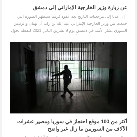
عن زيارة وزير الخارجية الإماراتي إلى دمشق
إن عدنا إلى مرجعيات التاريخ بعد عقود فربما ستظهر الصورة التي
جمعت بين وزير الخارجية الإماراتي عبد الله بن زايد آل نهيان والرئيس
السوري بشار الأسد في دمشق يوم 9 تشرين الثاني 2021 كنقطة تحوّل
في التاريخ السوري، ولكنّها إن أُخذت...
أكثر من 100 موقع احتجاز في سوريا ومصير عشرات
الآلاف من السوريين ما زال غير واضح