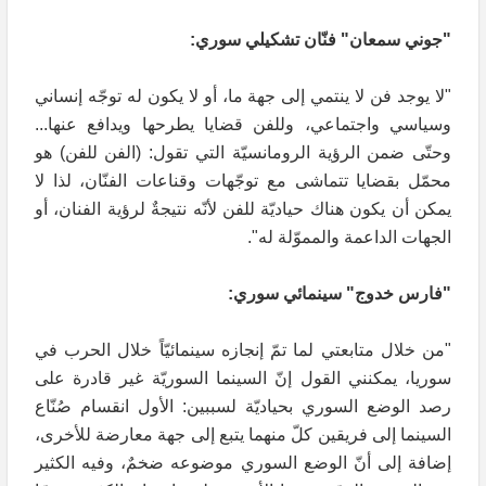
"جوني سمعان" فنّان تشكيلي سوري:
"لا يوجد فن لا ينتمي إلى جهة ما، أو لا يكون له توجّه إنساني
وسياسي واجتماعي، وللفن قضايا يطرحها ويدافع عنها...
وحتّى ضمن الرؤية الرومانسيّة التي تقول: (الفن للفن) هو
محمّل بقضايا تتماشى مع توجّهات وقناعات الفنّان، لذا لا
يمكن أن يكون هناك حياديّة للفن لأنّه نتيجةٌ لرؤية الفنان، أو
الجهات الداعمة والمموّلة له".
"فارس خدوج" سينمائي سوري:
"من خلال متابعتي لما تمّ إنجازه سينمائيّاً خلال الحرب في
سوريا، يمكنني القول إنّ السينما السوريّة غير قادرة على
رصد الوضع السوري بحياديّة لسببين: الأول انقسام صُنّاع
السينما إلى فريقين كلّ منهما يتبع إلى جهة معارضة للأخرى،
إضافة إلى أنّ الوضع السوري موضوعه ضخمٌ، وفيه الكثير