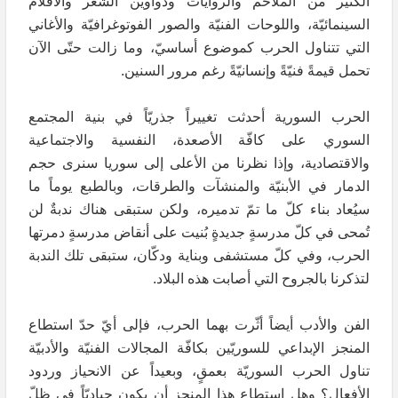
الكثير من الملاحم والروايات ودواوين الشعر والأفلام
السينمائيّة، واللوحات الفنيّة والصور الفوتوغرافيّة والأغاني
التي تتناول الحرب كموضوع أساسيّ، وما زالت حتّى الآن
تحمل قيمةً فنيّةً وإنسانيّةً رغم مرور السنين.
الحرب السورية أحدثت تغييراً جذريّاً في بنية المجتمع
السوري على كافّة الأصعدة، النفسية والاجتماعية
والاقتصادية، وإذا نظرنا من الأعلى إلى سوريا سنرى حجم
الدمار في الأبنيّة والمنشآت والطرقات، وبالطبع يوماً ما
سيُعاد بناء كلّ ما تمّ تدميره، ولكن ستبقى هناك ندبةٌ لن
تُمحى في كلّ مدرسةٍ جديدةٍ بُنيت على أنقاض مدرسةٍ دمرتها
الحرب، وفي كلّ مستشفى وبناية ودكّان، ستبقى تلك الندبة
لتذكرنا بالجروح التي أصابت هذه البلاد.
الفن والأدب أيضاً أثّرت بهما الحرب، فإلى أيّ حدّ استطاع
المنجز الإبداعي للسوريّين بكافّة المجالات الفنيّة والأدبيّة
تناول الحرب السوريّة بعمقٍ، وبعيداً عن الانحياز وردود
الأفعال؟ وهل استطاع هذا المنجز أن يكون حياديّاً في ظلّ