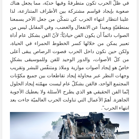
في ظلّ الحرب تكون متطرفةً وفيها حديّة، مما يجعل هناك
صعوبة بإيجاد قواسم مشتركة بين الأطراف المتنازعة، لذا
علينا انتظار انتهاء الحرب كي نتمكّن من جعل الآخر يسمعنا
بمنطقيّةٍ وبعيداً عن الانفعال والغضب، وفي المقابل ليس من
الصواب دائماً أن يكون الفن حياديّاً؛ لأنّ الفن بشكل عام أداة
تعبير يمكن من خلالها كسر الخطوط الحمراء في الحياة،
ولكن حين نكون داخل الحرب فصوت الرصاص يبقى أعلى
من كلّ الأصوات، والدور الوحيد للفن وللموسيقى بشكلٍ
خاصّ هو إيجاد أصوات موازية وملاذ ومتنفّس للبشر وتقريب
وجهات النظر عبر محاولة إيجاد تقاطعات بين جميع مكوّنات
المجتمع الواحد، فالفن بشكلّ عام ليست مهمّته إيجاد الحلول
إنّما الفن الحقيقي هو الذي يطرح الأسئلة ولا يعطيك الأجوبة
الجاهزة. أهمّ الأعمال التي تناولت الحرب العالميّة جاءت بعد
انتهاء الحرب".