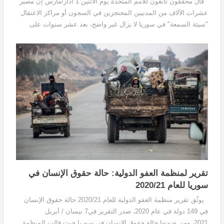
قال محققون تابعون للأمم المتحدة يوم الاثنين 1 آذار/مارس إن مصير
عشرات الآلاف من المدنيين المحتجزين في السجون أو مراكز الاعتقال
"سيئة السمعة" في سوريا لا يزال غير واضح، بعد عشر سنوات على
اندلاع الحرب الأهلية في البلاد. ووفقا...
تقرير لمنظمة العفو الدولية: حالة حقوق الإنسان في
سوريا للعام 2020/21
يوثّق تقرير منظمة العفو الدولية للعام 2020/21 حالة حقوق الإنسان
في 149 دولة في عام 2020، صدر التقرير في7 نيسان / أبريل
2021، ومن ضمنها حالة حقوق الإنسان في سوريا حيث قالت المنظمة