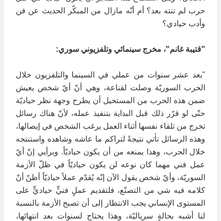
حرب لم تنته بعد؟ أم أنّه مازال من المبكّر الحديث عن فن
وأدب حيادي؟
"قتيبة غانم"، مخرج سينمائي وتلفزيوني سوري:
"بعد عشر سنوات من عملي في السينما والتلفزيون خلال
الحرب السوريّة وصلت لقناعة، وهي أنّ أيّ شخص يعيش
ضمن هذه الحرب من المستحيل أن يطرح وجهة نظر حياديّة
حتّى لو قرّر ذلك قبل البداية بتنفيذ عمله، لأنّ هناك رسائل
تخرج من تلقاء نفسها أثناء العمل يرغب الشخص في إيصالها،
وهذه الرسائل تأتي نتيجةً لتراكم ما عاشه وشاهده واستنتجه
خلال الحرب، وهذا يمنعه من أن يكون حياديّاً. وبرأيي إنّ أيّ
عمل فني مهما كان نوعه لن يكون حياديّاً في ظلّ الأزمة
السوريّة، وأيّ شخص يقول الآن إنّه يُقدّم عملاً حياديّاً أظنّ أنّ
كلامه فيه شي من التصنّع، فلتقديم عملٍ فنيٍّ حياديٍّ على
المستوى الإنساني يجب الانتظار إلى أن تصبح الأزمة بالنسبة
لنا أشبه بحالةٍ سرياليّة، وهذا يحتاج لسنوات بعد انتهائها،