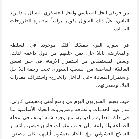
بين فريقي الحل السياسي والحل العسكري، لنسأل ماذا يريد
الناس، علَّ ذلك السؤال يكون نبراساً لمعايرة الطروحات
السائدة.
في سوريا اليوم تتمسّك أقليّة موجودة في السلطة
والمعارضة باللا حل، بمن خلفهم من دول داعمة لذلك،
وبعض المستفيدين من استمرار الأزمة، في حين تعيش
الغالبيّة الساحقة من الشعب السوري تحت رحمة اللا حل
واستمرار المعاناة –في الداخل والخارج- واستنزاف مقدرات
البلاد ومقدراتهم.
حيث يعيش السوريون اليوم في وضعٍ أمني ومعيشي كارثي،
تندر فيه الخدمات والطاقة وضروريات الحياة الأساسية بما
في ذلك الغذائية والدوائية، مع وجود شبه توقف في عجلة
الصناعة والزراعة، إلى جانب عقوبات قانون قيصر، وانتشار
السلاح العشوائي. وإذ بالكاد يعيشون أيامهم على مضض،