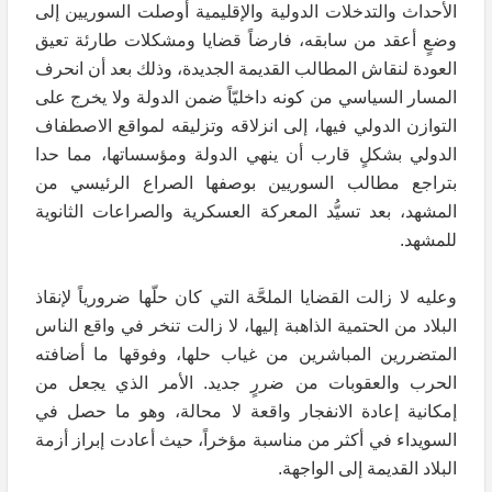
الأحداث والتدخلات الدولية والإقليمية أوصلت السوريين إلى
وضعٍ أعقد من سابقه، فارضاً قضايا ومشكلات طارئة تعيق
العودة لنقاش المطالب القديمة الجديدة، وذلك بعد أن انحرف
المسار السياسي من كونه داخليّاً ضمن الدولة ولا يخرج على
التوازن الدولي فيها، إلى انزلاقه وتزليقه لمواقع الاصطفاف
الدولي بشكلٍ قارب أن ينهي الدولة ومؤسساتها، مما حدا
بتراجع مطالب السوريين بوصفها الصراع الرئيسي من
المشهد، بعد تسيُّد المعركة العسكرية والصراعات الثانوية
للمشهد.
وعليه لا زالت القضايا الملحَّة التي كان حلّها ضرورياً لإنقاذ
البلاد من الحتمية الذاهبة إليها، لا زالت تنخر في واقع الناس
المتضررين المباشرين من غياب حلها، وفوقها ما أضافته
الحرب والعقوبات من ضررٍ جديد. الأمر الذي يجعل من
إمكانية إعادة الانفجار واقعة لا محالة، وهو ما حصل في
السويداء في أكثر من مناسبة مؤخراً، حيث أعادت إبراز أزمة
البلاد القديمة إلى الواجهة.