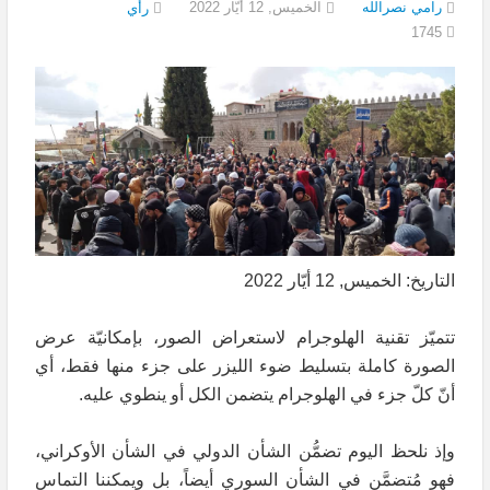
رامي نصرالله
الخميس, 12 أيّار 2022
رأي
1745
التاريخ: الخميس, 12 أيّار 2022
تتميّز تقنية الهلوجرام لاستعراض الصور، بإمكانيّة عرض
الصورة كاملة بتسليط ضوء الليزر على جزء منها فقط، أي
أنّ كلّ جزء في الهلوجرام يتضمن الكل أو ينطوي عليه.
وإذ نلحظ اليوم تضمُّن الشأن الدولي في الشأن الأوكراني،
فهو مُتضمَّن في الشأن السوري أيضاً، بل ويمكننا التماس