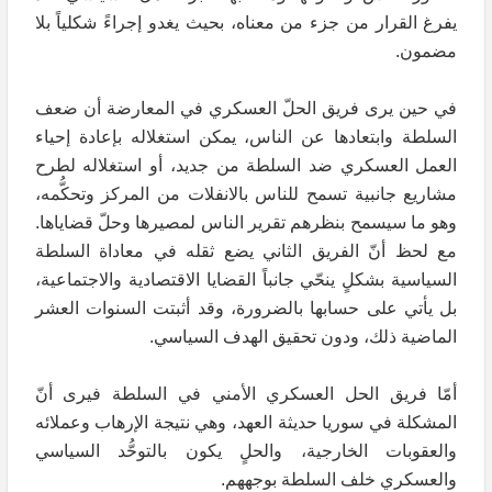
يفرغ القرار من جزء من معناه، بحيث يغدو إجراءً شكلياً بلا
مضمون.
في حين يرى فريق الحلّ العسكري في المعارضة أن ضعف
السلطة وابتعادها عن الناس، يمكن استغلاله بإعادة إحياء
العمل العسكري ضد السلطة من جديد، أو استغلاله لطرح
مشاريع جانبية تسمح للناس بالانفلات من المركز وتحكُّمه،
وهو ما سيسمح بنظرهم تقرير الناس لمصيرها وحلّ قضاياها.
مع لحظ أنّ الفريق الثاني يضع ثقله في معاداة السلطة
السياسية بشكلٍ ينحّي جانباً القضايا الاقتصادية والاجتماعية،
بل يأتي على حسابها بالضرورة، وقد أثبتت السنوات العشر
الماضية ذلك، ودون تحقيق الهدف السياسي.
أمّا فريق الحل العسكري الأمني في السلطة فيرى أنّ
المشكلة في سوريا حديثة العهد، وهي نتيجة الإرهاب وعملائه
والعقوبات الخارجية، والحلٍ يكون بالتوحُّد السياسي
والعسكري خلف السلطة بوجههم.