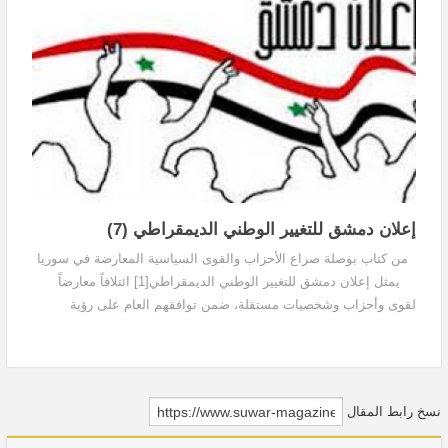
إعلان دمشق للتغيير الوطني الديمقراطي (7)
من كتاب بوصلة صراع الأحزاب والقوى السياسية المعارضة في سوريا
يمثل إعلان دمشق للتغيير الوطني الديمقراطي[1] ائتلافاً معارضاً
لقوى وأحزاب وشخصيات مستقلة، ضمن توافقهم العام على رؤية
سياسية لعملية التغيير الديمقراطي...
نسخ رابط المقال