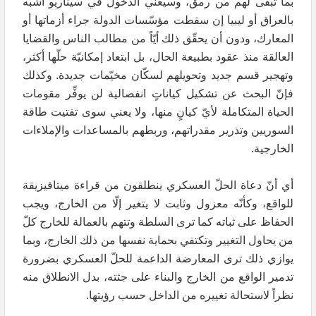
بما تبقى لهم من رمق، وسيعني الدخول في سيناريو أشبه
بالعراق أو ليبيا إن سقطت مؤسّسات الدولة جراء أزماتها أو
المعارك، ودون أن يحقّق ذلك أيّاً من مطالب الناس والقضايا
العالقة منذ عقود بطبيعة الحال، بل ابتعاد إمكانيّة حلّها أكثر،
وتهجير قسم جديد وتحويلهم لسكّان مخيّمات جديدة. وكذلك
فإنّ البحث عن تشكيل كياناتٍ انفصالية لن يوفِّر مقومات
الحياة المتكاملة لأيّ كيانٍ منها، ولا يعني سوى تفتيت طاقة
السوريين وتذرير مقدراتهم، وربطهم بالمساعدات والإملاءات
الخارجية.
أي أنّ دعاة الحلّ العسكري ينطلقون من قراءة ميتافيزيقة
للواقع، وكأنّه معزول وثابت لا يتغير إلّا من الخارج، ويجب
الحفاظ على ثباته كما ترى السلطة وتتهم بالعمالة للخارج كلّ
من يحاول التغيير وتكتفي بحماية نفسها من ذلك الخارج، وبما
يوازي ذلك ترى المعارضة الداعمة للحلّ العسكري بضرورة
تدمير الواقع من الخارج والبناء على جثته، بدل الانطلاق منه
نظراً لاستحالة تغييره من الداخل حسب رؤيتها.