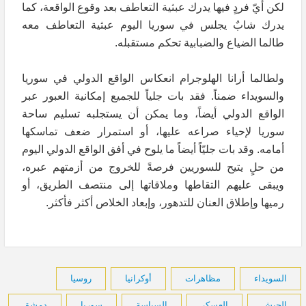
لكن أيّ فردٍ فيها يدرك عبثية التعاطف بعد وقوع الواقعة، كما
يدرك شابٌ يجلس في سوريا اليوم عبثية التعاطف معه
طالما الضياع والضبابية تحكم مستقبله.
ولطالما أرانا الهلوجرام انعكاس الواقع الدولي في سوريا
والسويداء ضمناً. فقد بات جلياً للجميع إمكانية العبور عبر
الواقع الدولي أيضاً، وما يمكن أن يستجلبه تسليم ساحة
سوريا لإحياء صراعه عليها، أو استمرار ضعف تماسكها
أمامه. وقد بات جليّاً أيضاً ما يلوح في أفق الواقع الدولي اليوم
من حلٍ يتيح للسوريين فرصةً للخروج من أزمتهم عبره،
ويبقى عليهم التقاطها وملاقاتها إلى منتصف الطريق، أو
رميها وإطلاق العنان للتدهور، وإبعاد الخلاص أكثر فأكثر.
السويداء
مظاهرات
أوكرانيا
روسيا
الجيش
العسكر
السياسة
سوريا
دمشق