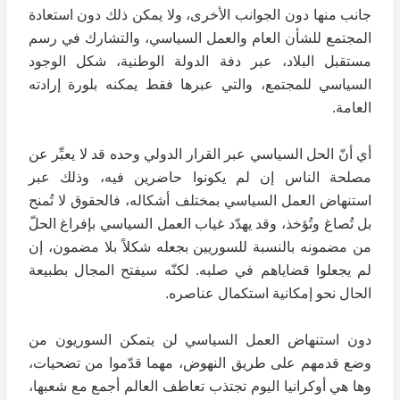
جانب منها دون الجوانب الأخرى، ولا يمكن ذلك دون استعادة
المجتمع للشأن العام والعمل السياسي، والتشارك في رسم
مستقبل البلاد، عبر دفة الدولة الوطنية، شكل الوجود
السياسي للمجتمع، والتي عبرها فقط يمكنه بلورة إرادته
العامة.
أي أنّ الحل السياسي عبر القرار الدولي وحده قد لا يعبِّر عن
مصلحة الناس إن لم يكونوا حاضرين فيه، وذلك عبر
استنهاض العمل السياسي بمختلف أشكاله، فالحقوق لا تُمنح
بل تُصاغ وتُؤخذ، وقد يهدّد غياب العمل السياسي بإفراغ الحلّ
من مضمونه بالنسبة للسوريين بجعله شكلاً بلا مضمون، إن
لم يجعلوا قضاياهم في صلبه. لكنّه سيفتح المجال بطبيعة
الحال نحو إمكانية استكمال عناصره.
دون استنهاض العمل السياسي لن يتمكن السوريون من
وضع قدمهم على طريق النهوض، مهما قدّموا من تضحيات،
وها هي أوكرانيا اليوم تجتذب تعاطف العالم أجمع مع شعبها،