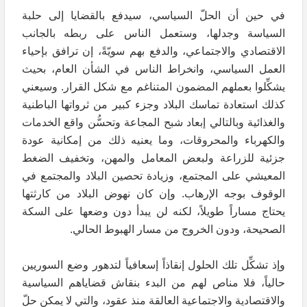
في حين أن الحلّ السياسي، سيدفع بالقضايا إلى حلبة
السياسة وجدلها، وستعمل الناس على ربطه بالجانب
الاقتصادي والاجتماعي، والدفع بهم سويّةً، إن ترافق بإحياء
العمل السياسي، وانخراط الناس في الشأن العام، بحيث
يشكِّلوا بعملهم المضمون المتناغم مع شكل القرار. وسيعني
كذلك استعادة تماسك البلاد وجزء كبير من ثرواتها الباطنية
والغذائية وبالتالي إبعاد شبح المجاعة وتحسُّن واقع الخدمات
والكهرباء والمحروقات، وما يعنيه ذلك من إمكانية عودة
جزئية للزراعة ولبعض المعامل والمهن، وتخفيف الضغط
المعيشي على المجتمع، وزيادة تحصين البلاد والمجتمع في
الوقوف بوجه الإرهاب. وإن كان نهوض البلاد من كارثتها
يحتاج مساراً طويلاً، لكنه لن يبدأ دون وضعها على السكة
الصحيحة، ودون الخروج من مسار الهبوط الحالي.
وإذ تشكِّل تلك الحلول إنقاذاً إسعافياً لتدهور وضع السوريين
حالياً، فلا مناص لهم من البدء بنقاش قضاياهم السياسية
والاقتصادية والاجتماعية العالقة منذ عقود، والتي لا يمكن حلّ