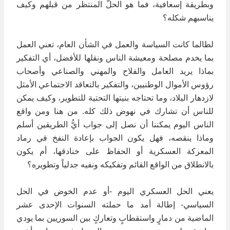
وبطريقة إسعافية، فما هو الحلّ المنتظر من قبلهم وكيف
يناسبهم شكله؟
لطالما كانت السياسة والعمل في الشأن العام، تعني العمل
بما يخدم مصلحة ومعيشة الناس ونقلها للأفضل، أي التفكير
بماذا يريد العامل والفلاح والمهني والصناعي وأصحاب
رؤوس الأموال الوطنيين، والتفكير بالتعاقد الاجتماعي الأمثل
لازدهار البلاد، وما تحتاجه بنيتها التحتية للتطوير، وكيف يمكن
للناس أن تشارك في نهوض ذلك كله. من هنا ومن واقع
الناس اليوم يمكننا أن نصل إلى جواب أيُّ الطريقين أسلم
وماذا ينقصه، فهل يكون الجواب بإعادة النفخ في رماد
المعركة العسكرية أو الحفاظ على خنادقها، أم يكون
بالانطلاق من الواقع القائم وتفكيكه ونفيه جدلياً وتطويره؟
يعني الحل العسكري اليوم -أو عدم الخوض في الحل
السياسي- إطالة أمد ما حملته السنوات الإحدى عشر
الماضية من دمارٍ واستقطابٍ وتعاركٍ بين السوريين بما يودي