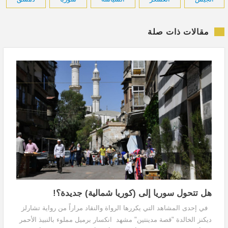
مقالات ذات صلة
هل تتحول سوريا إلى (كوريا شمالية) جديدة؟!
في إحدى المشاهد التي يكررها الرواة والنقاد مراراً من رواية تشارلز
ديكنز الخالدة "قصة مدينتين" مشهد انكسار برميل مملوء بالنبيذ الأحمر