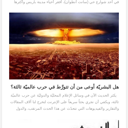
في أحد شوارع حي (سانت أنطوان)، أفقر أحياء مدينة باريس وأكثرها
بؤساً، فيترك الناس هناك...
هل البشريّة أوعى من أن تتورَّط في حرب عالميّة ثالثة؟
يكثر الحديث الآن في وسائل الإعلام المحليّة والدوليّة عن حرب عالميّة
ثالثة، ويكفي أن نجري بحثاً سريعاً على الإنترنت لتخرج لنا آلاف المقالات
والتقارير والفيديوهات التي تتحدًث عن هذا الحدث المرتقب، والدول
التي ستشارك فيه،...