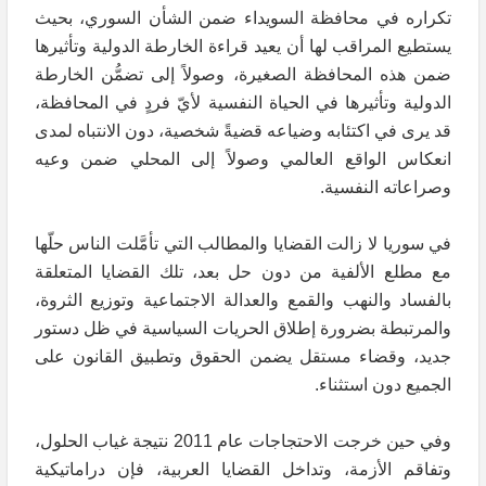
تكراره في محافظة السويداء ضمن الشأن السوري، بحيث
يستطيع المراقب لها أن يعيد قراءة الخارطة الدولية وتأثيرها
ضمن هذه المحافظة الصغيرة، وصولاً إلى تضمُّن الخارطة
الدولية وتأثيرها في الحياة النفسية لأيّ فردٍ في المحافظة،
قد يرى في اكتئابه وضياعه قضيةً شخصية، دون الانتباه لمدى
انعكاس الواقع العالمي وصولاً إلى المحلي ضمن وعيه
وصراعاته النفسية.
في سوريا لا زالت القضايا والمطالب التي تأمَّلت الناس حلّها
مع مطلع الألفية من دون حل بعد، تلك القضايا المتعلقة
بالفساد والنهب والقمع والعدالة الاجتماعية وتوزيع الثروة،
والمرتبطة بضرورة إطلاق الحريات السياسية في ظل دستور
جديد، وقضاء مستقل يضمن الحقوق وتطبيق القانون على
الجميع دون استثناء.
وفي حين خرجت الاحتجاجات عام 2011 نتيجة غياب الحلول،
وتفاقم الأزمة، وتداخل القضايا العربية، فإن دراماتيكية