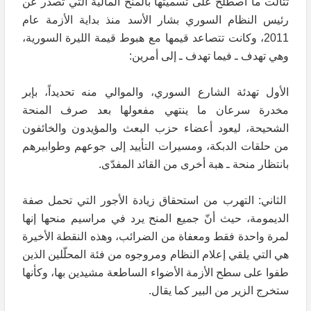
تتالت ما اصطلح على تسميتها بالمنح المالية التي تصدر عن
رئيس النظام السوري بشار الأسد منذ بداية الأزمة عام
2011، وكانت تتصاعد قيمها مع هبوط قيمة الليرة السورية،
وهي تهدف ـ فيما تهدف ـ إلى أمرين:
الأول تهدئة الشارع السوري، والموالي منه تحديداً، بإبر
مخدرة سرعان ما ينتهي مفعولها بعد صرف المنحة
الشحيحة، ليعود أعضاء حزب البعث والمؤيدون والخائفون
من حلقات الدبكة، ومسيرات التأييد إلى جوعهم وطوابيرهم
بانتظار منحة ـ هبة أخرى من القائد المفدّى.
الثاني: التهرب من استحقاق زيادة الأجور التي تحمل صفة
الديمومة، حيث أنّ جميع المنح يرد في مراسيم منحها إنها
لمرة واحدة فقط ومعفاة من الضرائب، وهذه النقطة الأخيرة
هي التي يلقي إعلام النظام ومروجوه من فئة المحلّلين الذين
طفوا على سطح الأزمة الأضواء الساطعة مشيدين بها، وكأنها
ستخرج الزير من البير كما يقال.