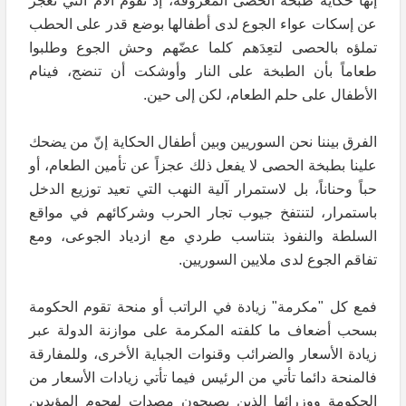
إنها حكاية طبخة الحصى المعروفة، إذ تقوم الأم التي تعجز
عن إسكات عواء الجوع لدى أطفالها بوضع قدر على الحطب
تملؤه بالحصى لتعِدَهم كلما عضّهم وحش الجوع وطلبوا
طعاماً بأن الطبخة على النار وأوشكت أن تنضج، فينام
الأطفال على حلم الطعام، لكن إلى حين.
الفرق بيننا نحن السوريين وبين أطفال الحكاية إنّ من يضحك
علينا بطبخة الحصى لا يفعل ذلك عجزاً عن تأمين الطعام، أو
حباً وحناناً، بل لاستمرار آلية النهب التي تعيد توزيع الدخل
باستمرار، لتنتفخ جيوب تجار الحرب وشركائهم في مواقع
السلطة والنفوذ بتناسب طردي مع ازدياد الجوعى، ومع
تفاقم الجوع لدى ملايين السوريين.
فمع كل "مكرمة" زيادة في الراتب أو منحة تقوم الحكومة
بسحب أضعاف ما كلفته المكرمة على موازنة الدولة عبر
زيادة الأسعار والضرائب وقنوات الجباية الأخرى، وللمفارقة
فالمنحة دائما تأتي من الرئيس فيما تأتي زيادات الأسعار من
الحكومة ووزرائها الذين يصبحون مصدات لهجوم المؤيدين