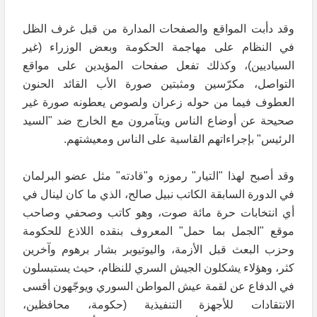
وقد دأبت المواقع والصفحات المدارة من قبل غرف الظل
في النظام على مهاجمة الحكومة وبعض الوزراء (غير
السياديين)، وكذلك تفعل صفحات المؤيدين على مواقع
التواصل، مكرّسين ومثبتين صورة الأب القائد الحنون
العطوف فيما من حوله زعران ولصوص يعطونه صورة غير
صحيحة عن أوضاع الناس ويتآمرون مع الخارج ضد "السيد
الرئيس" بإجراءاتهم القاسية على الناس ومعيشتهم.
وقد أصبح لهذا "التيار" رموزه و"قادته" مثل عضو البرلمان
في الدورة السابقة الكاتب نبيل صالح، الذي ما كان لينال في
أي انتخابات حرة مائة صوت، وهو كاتب وصحفي وصاحب
موقع "الجمل بما حمل" المعروف بنقده اللاذع للحكومة
وحزب البعث قبل الأزمة، واليوتيوبر بشار برهوم وآخرين
كثر، وهؤلاء يشكلون الجيش السري للنظام، حيث يستبسلون
في الدفاع عن لقمة عيش المواطن السوري ويوجّهون أقسى
الانتقادات للأجهزة التنفيذية (حكومة، محافظين،