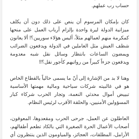
حساب رب عملهم.
كان بإمكان المرسوم أن ينص على ذلك دون أن يكلف
ميزانية الدولة ليرة واحدة بإلزام أرباب العمل على منحها
كمكرمة منهم لعمالهم مثلاً، أليس هؤلاء سوريين؟! ألا يعانون
شظف العيش مثل العاملين في الدولة ويدفعون الضرائب
ويمضون الساعات بانتظار وسائل نقل شبه معدومة
ويدفعون جزءاً كبيراً من رواتبهم كأجور نقل؟!!
وهنا لا بد من الإشارة إلى أنّ ما يسمى حالياً بالقطاع الخاص
هو في غالبيته شركات سياحية ومالية مهمتها الأساسية
تبييض أموال محدثي النعمة، وتجار الحرب شركاء كبار
المسؤولين الأمنيين، والحلقة الأقرب لرئيس النظام.
العاطلون عن العمل، جرحى الحرب ومقعدوها، المعوقون،
أصحاب الأعمال الحرة الصغيرة التي بالكاد تطعم أطفالهم،
الأرامل، المطلقات، العجائز، والمياومون الذين ينتظرون أي