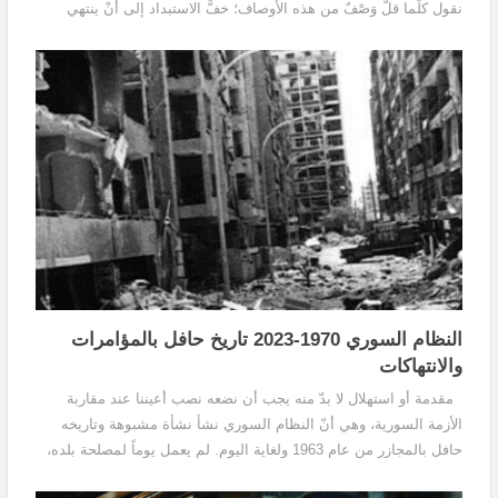
نقول كلّما قلَّ وَصْفٌ من هذه الأوصاف؛ خفَّ الاستبداد إلى أنْ ينتهي
بالحاكم المنتخب المؤقت...
النظام السوري 1970-2023 تاريخ حافل بالمؤامرات
والانتهاكات
مقدمة أو استهلال لا بدّ منه يجب أن نضعه نصب أعيننا عند مقاربة
الأزمة السورية، وهي أنّ النظام السوري نشأ نشأة مشبوهة وتاريخه
حافل بالمجازر من عام 1963 ولغاية اليوم. لم يعمل يوماً لمصلحة بلده،
بل لم يتوان لحظة عن استغلال آلام...