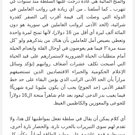
والمنح المالية هي عادة درجت عليها السلطة منذ سنوات كي
تتهرب ـ كما أسلفنا ـ من أي زيادة في رواتب العاملين في
الدولة التي وصلت إلى قيمة أقرب إلى الصفر كقدرة
شرائية، (الحد الأدنى لرواتب العاملين في سورية هو دون
المائة ألف ليرة أي أقل من 16 دولار)، لأنها تمنح لمرة واحدة
وتعطي بصيص أمل للعاملين بأن هناك من يتذكرهم ولو "كل
سنة مرة"!! فيما هم يغوصون في أوحال القلة وانعدام الحيلة
أمام متطلبات الحياة الضرورية لاستمرارهم على قيد الحياة
التي أصبحت تكلف عشرات أضعاف رواتبهم (تؤكد وسائل
الإعلام الحكومية والخبراء الاقتصاديين الذين تستضيفهم
مراراً بأن الحد الأدنى الراتب الذي يؤمن البقاء على حد خط
الفقر الأدنى (حد الجوع) يجب أن يكون مليونا ليرة شهرياً!!
فيما يغيب بدر الدجى ليعود بعد عام شاهراً منحة ال16 دولاراً
للجوعى والمعوزين والكاظمين الغيظ.
أي كلام يمكن أن يقال في سلطة تفعل بمواطنيها كل هذا، ولا
تقدم لهم سوى التبريرات بالحرب تارة، والحصار تارة أخرى،
وبسيطرة قوى غاشمة على موارد الطاقة أحياناً، وكأن كل