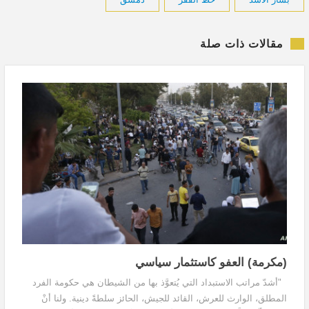
مقالات ذات صلة
(مكرمة) العفو كاستثمار سياسي
"أشدّ مراتب الاستبداد التي يُتعوَّذ بها من الشيطان هي حكومة الفرد
المطلق، الوارث للعرش، القائد للجيش، الحائز سلطةً دينية. ولنا أنْ