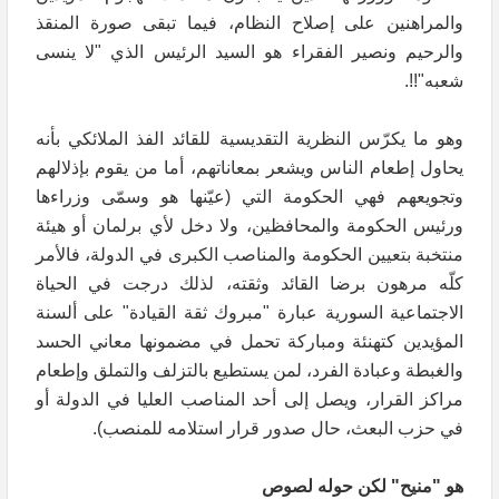
والمراهنين على إصلاح النظام، فيما تبقى صورة المنقذ
والرحيم ونصير الفقراء هو السيد الرئيس الذي "لا ينسى
شعبه"!!.
وهو ما يكرّس النظرية التقديسية للقائد الفذ الملائكي بأنه
يحاول إطعام الناس ويشعر بمعاناتهم، أما من يقوم بإذلالهم
وتجويعهم فهي الحكومة التي (عيّنها هو وسمّى وزراءها
ورئيس الحكومة والمحافظين، ولا دخل لأي برلمان أو هيئة
منتخبة بتعيين الحكومة والمناصب الكبرى في الدولة، فالأمر
كلّه مرهون برضا القائد وثقته، لذلك درجت في الحياة
الاجتماعية السورية عبارة "مبروك ثقة القيادة" على ألسنة
المؤيدين كتهنئة ومباركة تحمل في مضمونها معاني الحسد
والغبطة وعبادة الفرد، لمن يستطيع بالتزلف والتملق وإطعام
مراكز القرار، ويصل إلى أحد المناصب العليا في الدولة أو
في حزب البعث، حال صدور قرار استلامه للمنصب).
هو "منيح" لكن حوله لصوص