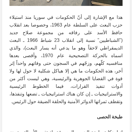
هذا مع الإشارة إلى أنّ الحكومات في سوريا منذ استيلاء
حزب البعث على السلطة عام 1963، وخصوصا بعد انقلاب
حافظ الأسد على رفاقه من مجموعة صلاح جديد
("الشباطيين" نسبة إلى انقلاب 23 شباط 1966 ـ البعث
الديمقراطي لاحقاً وهو ما يدعي أنه يسار البعث)، والذي
اسماه بالحركة التصحيحية عام 1970، وأقصى بعدها
منافسيه كلّهم، وزجّهم في السجون حتى وفاتهم واحداً إثر
آخر، هذه الحكومات ما هي إلا هياكل شكلية لا حول لها ولا
قوة في القضايا الجوهرية والرئيسية، وهي ليست أكثر من
أدوات تنفيذ القرارات، فيما الخطوط الرئيسية
والاستراتيجيات ـ إن كان هناك استراتيجيات ـ تضعها وتنفذها،
وتقطف ثمراتها الدوائر الأمنية والحلقة الضيقة حول الرئيس.
طبخة الحصى