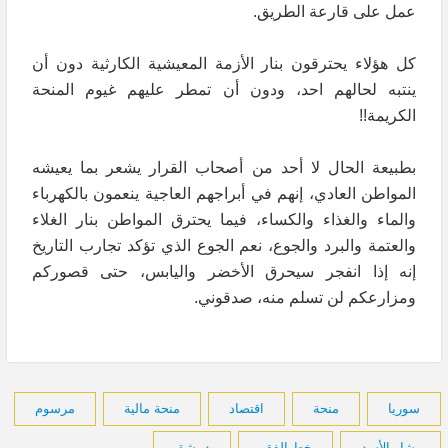
عمل على قارعة الطريق.
كل هؤلاء يحترقون بنار الأزمة المعيشية الكارثية دون أن
ينتبه لحالهم احد، ودون أن تمطر عليهم غيوم المنحة
الكريمة!!
بطبيعة الحال لا أحد من أصحاب القرار يشعر بما يعيشه
المواطن العادي، إنهم في أبراجهم العاجية ينعمون بالكهرباء
والماء والغذاء والكساء، فيما يحترق المواطن بنار الغلاء
والعتمة والبرد والجوع، نعم الجوع الذي تؤكد تجارب التاريخ
إنه إذا انفجر سيحرق الأخضر واليابس، حتى قصوركم
ومزارعكم لن تسلم منه، صدقوني.
سوريا
منحة
اقتصاد
منحة مالية
مرسوم
بشار الأسد
خط الفقر
دمشق