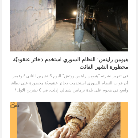
هيومن رايتس: النظام السوري استخدم ذخائر عنقوديّة
محظورة الشهر الفائت
في تقرير نشرته "هيومن رايتس ووتش" اليوم 5 تشرين الثاني /نوفمبر
أن قوات النظام السوري استخدمت ذخائر عنقوديّة محظورة على نطاق
واسع في هجوم على بلدة ترمانين شمالي إدلب، في 6 تشرين الاول /
أكتوبر 2023، فقتلت مدنيَّيْن وجرحت تسعة آخرين.