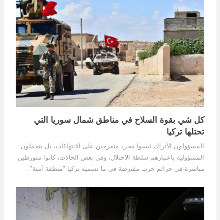
كل شي بقوة السلاح في مناطق شمال سوريا التي
تحتلها تركيا
المسؤولون الأتراك ليسوا مجرد متفرجين على الانتهاكات، بل يتحملون
المسؤولية باعتبارهم سلطة الاحتلال، وفي بعض الحالات، كانوا متورطين
مباشرة في جرائم حرب مفترضة في ما تسميه تركيا "منطقة آمنة".