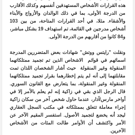
هذه القرارات الأشخاص المستهدفين أنفسهم وكذلك الأقارب
من الدرجة الأولى، بما في ذلك الوالدان والأزواج والأبناء
والأشقاء. مثلا، في أحد القرارات المتاحة، من بين 103
أشخاص مدرجين في القائمة، تم استهداف 19 بشكل مباشر،
و84 كانوا من أقاربهم من الدرجة الأولى
.
ونقلت "رايتس ووتش
"
شهادات بعض المتضررين المدرجة
اسمائهم في قوائم
الاشخاص الذين تم تجميد ممتلكاتهما
المنقولة وغير المنقولة حيث أشار الشخصان اللذان تمت
مقابلتهما إلى أنه لم يتم إخطارهما بقرار تجميد ممتلكاتهما
المنقولة وغير المنقولة، بما يتعارض مع القانون السوري.
قال الرجل الذي بقي في زاكية إنه لم يعلم بالأمر إلا في
أواخر مارس/آذار، عندما حاول شخص آخر من سكان زاكية
إجراء معاملة تتعلق بممتلكاته في مكتب السجل العقاري
ليجد أنه يخضع لتجميد الأصول. استفسر المقيم الآخر عن
الأمر واكتشف أن الأوامر طالت المئات من الأشخاص
الآخرين
.