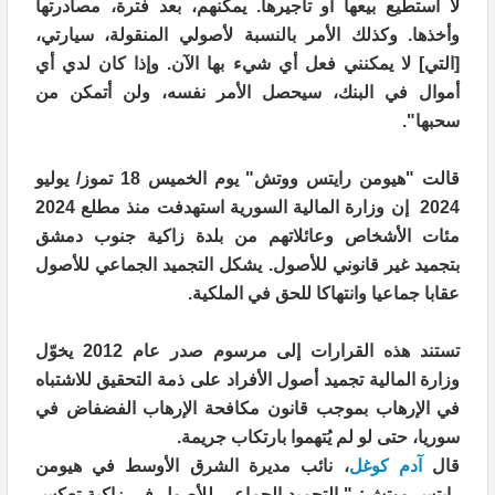
لا أستطيع بيعها أو تأجيرها. يمكنهم، بعد فترة، مصادرتها
وأخذها. وكذلك الأمر بالنسبة لأصولي المنقولة، سيارتي،
[التي] لا يمكنني فعل أي شيء بها الآن. وإذا كان لدي أي
أموال في البنك، سيحصل الأمر نفسه، ولن أتمكن من
سحبها
".
قالت "هيومن رايتس ووتش" يوم الخميس 18 تموز/ يوليو
2024 إن وزارة المالية
السورية
استهدفت منذ مطلع 2024
مئات الأشخاص وعائلاتهم من بلدة زاكية جنوب دمشق
بتجميد غير قانوني للأصول. يشكل التجميد الجماعي للأصول
عقابا جماعيا وانتهاكا للحق في الملكية
.
تستند هذه القرارات إلى مرسوم صدر عام 2012 يخوّل
وزارة المالية تجميد أصول الأفراد على ذمة التحقيق للاشتباه
في الإرهاب بموجب
قانون مكافحة الإرهاب الفضفاض
في
سوريا، حتى لو لم يُتهموا بارتكاب جريمة
.
قال
آدم كوغل
، نائب مديرة الشرق الأوسط في هيومن
رايتس ووتش: " التجميد الجماعي للأصول في زاكية تعكس