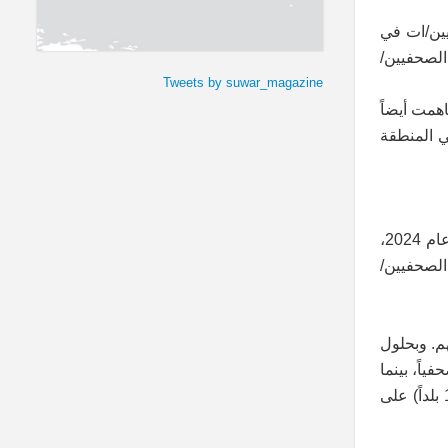
يين/ات في
الصحفيين/
Tweets by suwar_magazine
همت أيضاً
في المنطقة
وفقًا للتقارير الصادرة عن منظمات حقوق الإنسان العالمية والمحلية، بقيت سوريا واحدة من أخطر الأماكن للعمل الصحفي في عام 2024،
الصحفيين/
181 صحفياً بسبب طبيعة عملهم. وبحلول
(هيئة تحرير الشام) بتاريخ 9 كانون الأول/ديسمبر 2024، كان يقبع في سجون البلاد ما لا يقل عن 23 صحفياً، بينما
كان 10 في عداد المفقودين، سبعة منهم كانوا من ضحايا الاختفاء القسري، والذي جعل سوريا تقبع في المرتبة 179 (من أصل 180 بلداً) على