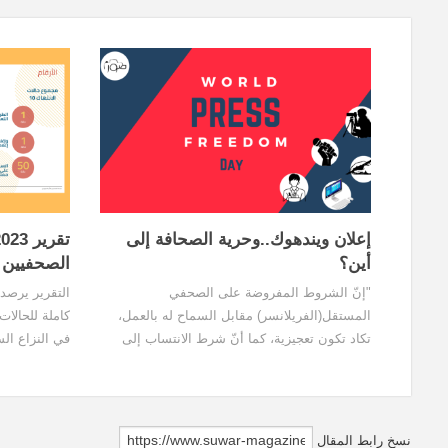
إعلان ويندهوك..وحرية الصحافة إلى
أين؟
الصحفيين 
"إنّ الشروط المفروضة على الصحفي
التقرير يرصد 
المستقل(الفريلانسر) مقابل السماح له بالعمل،
كاملة للحالات
تكاد تكون تعجيزية، كما أنّ شرط الانتساب إلى
في النزاع ا
اتحاد الإعلام الحر، مقابل الحصول على المهمة
وشرقي سوريا،
الصحفية يُعتبَر نوعاً من التضييق الممنهج الممارس
سيطرة الإدارة
من قبل الإدارة".
الانتهاكات ال
كرديةٍ عدّة (
نسخ رابط المقال