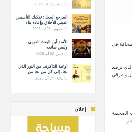
السبت, 08 آب 2026
المرجع البديل: تفكيك التأسيس
الديني للأخلاق وإعادة بناء
المعيار الإنساني
الخميس, 06 آب 2026
الأسد أبن البعث العربي...
لصحافة في
وليس صانعه
الاثنين, 03 آب 2026
أوعية الذاكرة.. من الثور الذي
كة اليوم 26 كانون الثاني/يناير، والذي يرصد
نجا، إلى كل من نجا من
مال وشرقي
النسيان
الثلاثاء, 04 آب 2026
إعلان
 التغطيات الصحفية
شر.