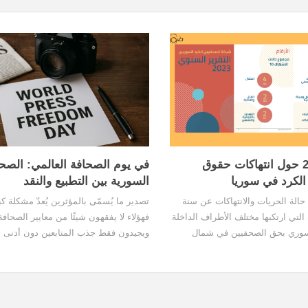
تقرير 2023 حول انتهاكات حقوق
في يوم الصحافة العالمي: الصح
الكرد في سوريا
السورية بين التطبيع والنقد
حالة الحريات والانتهاكات عن سنة
تصدير ما يُسمّى بالمؤثرين يُعدّ مشكلة كب
 التي ارتكبها مختلف الأطراف الداخلة
فهؤلاء لا يفقهون شيئًا من معايير الصحافة
لسوري بحق الصحفيين في شمال
ويجيدون فقط جذب المتابعين دون أدنى ال
 والمناطق الكردية التي تحت
بمعايير الموضوعية، التي تُعدّ أساس العم
 الذاتية الديمقراطية. بالإضافة إلى
الصحفي. ولا يزال الإعلام الرسمي للدولة غ
مستمرّة من قبل تركيا المحتلة لمدنٍ
الساحة رغم مرور خمسة أشهر على رحيل
عفرين، سري كانييه/رأس العين، گري
الأسد