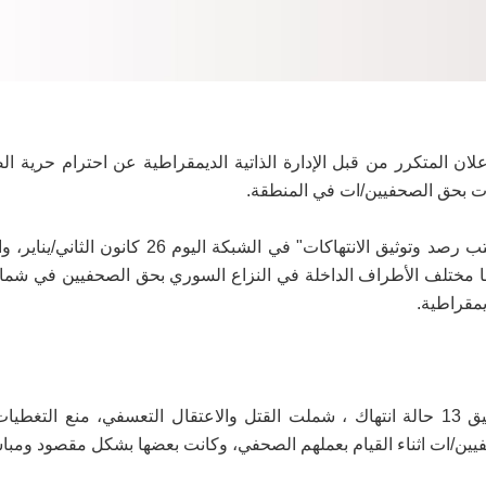
ان المتكرر من قبل الإدارة الذاتية الديمقراطية عن احترام حرية ا
جاء ذلك في التقرير السنوي لـ سنة 2024 الذي أصدره "مكتب رصد وتوثيق الانتهاكات" في الشب
كبها مختلف الأطراف الداخلة في النزاع السوري بحق الصحفيين في ش
يمقراطية.
وبحسب مكتب الرصد وتوثيق الانتهاكات في الشبكة تم توثيق 13 حالة انتهاك ، شملت القتل والاعتقال التعسفي، منع
يين/ات اثناء القيام بعملهم الصحفي، وكانت بعضها بشكل مقصود ومبا