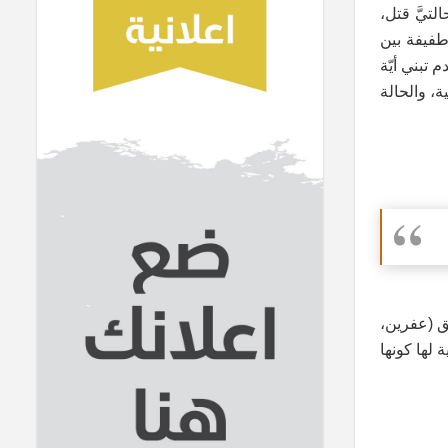
تيَّ قتل،
طفيفة بين
تبني أيّة
ة، والحالة
ات في مناطق (عفرين،
لها كونها