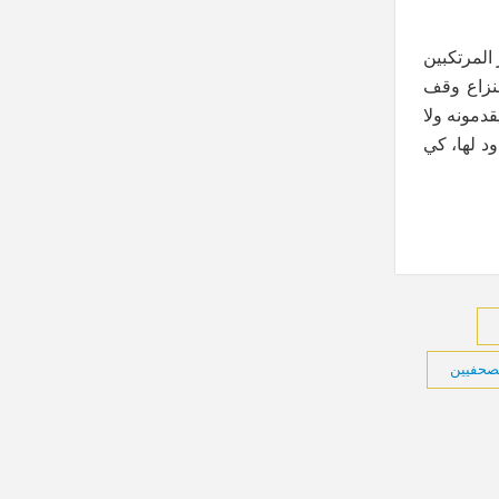
المرتكبين
لنزاع وقف
دمونه ولا
د لها، كي
لصحفيين