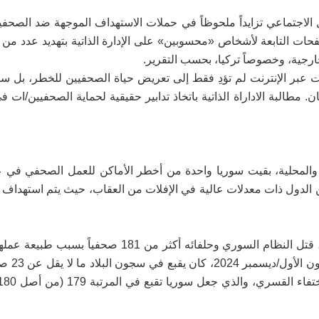
لاجتماعي تزايداً ملحوظاً في حملات الاستهداف الموجهة ضد الصحف
 التابعة لأشخاص «محسوبين» على الإدارة الذاتية بتهديد عدد من 
ارجية، وخصوصاً تركيا، بحسب التقرير.
ت عبر الإنترنت لم تؤدِ فقط إلى تعريض حياة الصحفيين للخطر، بل سا
 مطالبة الاداراة الذاتية باتخاذ تدابير حقيقية لحماية الصحفيين/ات 
الدول ذات معدلات عالية في الإفلات من العقاب، حيث يتم استهداف 
وبحسب منظمة "مراسلون بلا حدود" فإنه " ومنذ عام 2011، قتل النظام السوري وحلفائه أكثر من 
يوم سقوط النظام على أيدي 