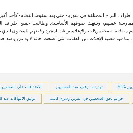
 أطراف النزاع المختلفة في سوريا- حتى بعد سقوط النظام- كأحد أكبر 
ل ممارسة عملهم، وينتهك حقوقهم الأساسية. وطالبت جميع أطراف ا
م معاقبة الصحفيين/ات والإعلاميين/ات لمجرد رفضهم للمحتوى الذي يق
 بما فيه قضية الإفلات من العقاب التي أضحت حالة لا بد من وضع حدو
2024
تهديدات رقمية ضد الصحفيين
الاعتداءات على الصحفيين
جرائم بحق الصحفيين في عفرين وسري كانييه
توثيق الانتهاكات ضد ا