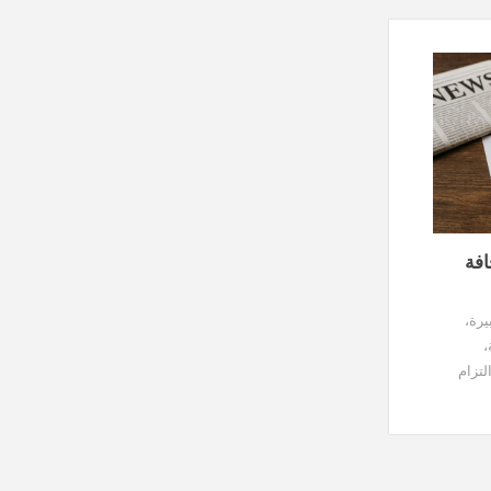
افة
يرة،
،
تزام
ل
ائبًا عن
 بشار