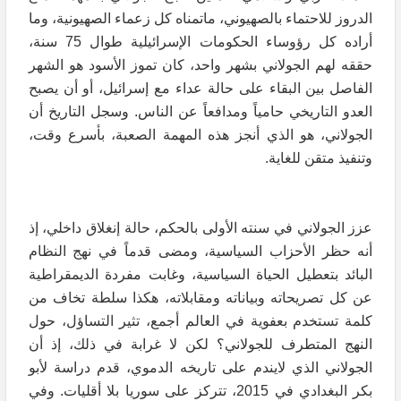
الدروز للاحتماء بالصهيوني، ماتمناه كل زعماء الصهيونية، وما
أراده كل رؤوساء الحكومات الإسرائيلية طوال 75 سنة،
حققه لهم الجولاني بشهر واحد، كان تموز الأسود هو الشهر
الفاصل بين البقاء على حالة عداء مع إسرائيل، أو أن يصبح
العدو التاريخي حامياً ومدافعاً عن الناس. وسجل التاريخ أن
الجولاني، هو الذي أنجز هذه المهمة الصعبة، بأسرع وقت،
وتنفيذ متقن للغاية.
عزز الجولاني في سنته الأولى بالحكم، حالة إنغلاق داخلي، إذ
أنه حظر الأحزاب السياسية، ومضى قدماً في نهج النظام
البائد بتعطيل الحياة السياسية، وغابت مفردة الديمقراطية
عن كل تصريحاته وبياناته ومقابلاته، هكذا سلطة تخاف من
كلمة تستخدم بعفوية في العالم أجمع، تثير التساؤل، حول
النهج المتطرف للجولاني؟ لكن لا غرابة في ذلك، إذ أن
الجولاني الذي لايندم على تاريخه الدموي، قدم دراسة لأبو
بكر البغدادي في 2015، تتركز على سوريا بلا أقليات. وفي