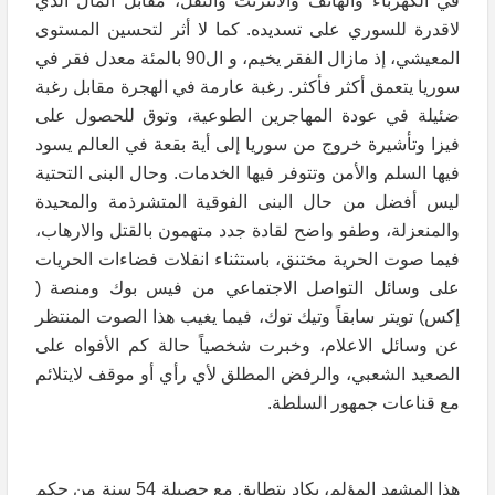
في الكهرباء والهاتف والانترنت والنقل، مقابل المال الذي
لاقدرة للسوري على تسديده. كما لا أثر لتحسين المستوى
المعيشي، إذ مازال الفقر يخيم، و ال90 بالمئة معدل فقر في
سوريا يتعمق أكثر فأكثر. رغبة عارمة في الهجرة مقابل رغبة
ضئيلة في عودة المهاجرين الطوعية، وتوق للحصول على
فيزا وتأشيرة خروج من سوريا إلى أية بقعة في العالم يسود
فيها السلم والأمن وتتوفر فيها الخدمات. وحال البنى التحتية
ليس أفضل من حال البنى الفوقية المتشرذمة والمحيدة
والمنعزلة، وطفو واضح لقادة جدد متهمون بالقتل والارهاب،
فيما صوت الحرية مختنق، باستثناء انفلات فضاءات الحريات
على وسائل التواصل الاجتماعي من فيس بوك ومنصة (
إكس) تويتر سابقاً وتيك توك، فيما يغيب هذا الصوت المنتظر
عن وسائل الاعلام، وخبرت شخصياً حالة كم الأفواه على
الصعيد الشعبي، والرفض المطلق لأي رأي أو موقف لايتلائم
مع قناعات جمهور السلطة.
هذا المشهد المؤلم، يكاد يتطابق مع حصيلة 54 سنة من حكم