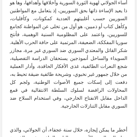
أساء الجولاني لهوية الثورة السورية وأخلاقها وأهدافها، وها هو
ذا يعيد الإساءة ذاتها بحق السوريين، إذ يتعامل مع المواطنين
السوريين حسب أغلبيتهم العددية كمكونات، وكأقليات،
وكأهل كتاب أو ذميين، هو أول من تخلى عن المواطنة كجامع
للسوريين، واعتمد على المظلومية السنية الوهمية، فأنتج
سوريا المفككة، الضعيفة، المرتمية على حافة الحرب الأهلية.
شكر القاتل والمعتدي السوري ضد السوري غير مرة، مجازر
السويداء والساحل أنموذجين يستحقان الدراسة التفصيلية،
شجع النعرات الطائفية، غذى الأفكار الحاقدة، وأدار العملية
من خلال جمهور غير نخبوي، وشريحة طائفية ضيقة تحيط به،
دفعت إلى إسكات جميع الأصوات الوطنية، ولجم كل
المحاولات الرافضة لسلوك السلطة الانتقالية في قمع
الداخل مقابل الانفتاح الخارجي، وفي استخدام السلاح ضد
السوري مقابل التنازلات الخارجية.
أخطر ما يمكن إيجازه، خلال سنة عجفاء، أن الجولاني، والذي