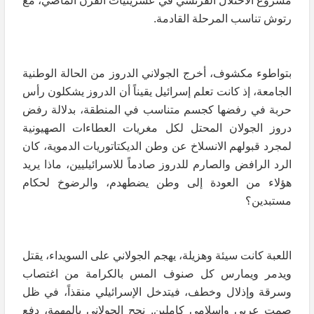
مشروع الاحتلال الفرنسي في عشرينيات القرن الماضي، مع
رتوش تناسب المرحلة القادمة.
بتواطوء مكشوف، أخرج الجولاني الدروز من الحالة الوطنية
الجامعة، إذ كانت تعلم إسرائيل يقيناً أن الدروز يشكلون رأس
حربة في رفضها كجسم متناسب في المنطقة، بدلالة رفض
دروز الجولان المحتل لكل مغريات العطاءات الصهيونية
لمجرد قبولهم الانسلاخ عن وطن الديكتاتوريات الدموية، كان
الرد الرافض والصارم للدروز صادماً للاسرائيليين، ماذا يريد
هؤلاء من العودة إلى وطن يضطهدم، والرضوخ لحكام
مستبدين؟
اللعبة كانت سيئة وهزيلة، يهجم الجولاني على السويداء، يقتل
ويدمر ويمارس كل صنوف المس بالكرامة من اغتصاب
وسرقة وإذلال وخطف، فيتدخل الإسرائيلي منقذاً، في ظل
صمت عربي واسلامي كاملين. نجح الجولاني بالمهمة، دفع