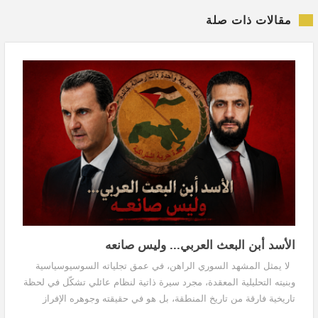
مقالات ذات صلة
الأسد أبن البعث العربي... وليس صانعه
لا يمثل المشهد السوري الراهن، في عمق تجلياته السوسيوسياسية
وبنيته التحليلية المعقدة، مجرد سيرة ذاتية لنظام عائلي تشكّل في لحظة
تاريخية فارقة من تاريخ المنطقة، بل هو في حقيقته وجوهره الإفراز
الحتمي والنتيجة المنطقية...