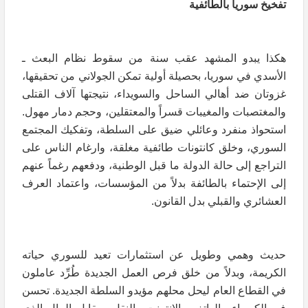
تفخيخ سوريا بالطائفية
هكذا يبدو المشهد عقب سنة من سقوط نظام البعث ـ
الأسدي في سوريا، بحصيلة أولية تمكن الجولاني من تحقيقها،
غزوتان ضد أهالي الساحل والسويداء، نتيجتها آلاف القتلى
والمغتصبات والمغيبات قسراً والمعتقلين، وحجم دمار مهول.
استحواذ منفرد وعائلي ضيق على السلطة، وتفكيك المجتمع
السوري، وخلق كانتونات طائفية مغلقة، وارغام الناس على
التراجع إلى حالة الدولة ما قبل الوطنية، ودفعهم رغماً عنهم
إلى الإحتماء بالطائفة بدلاً من المؤسسات، واعتماد العرف
العشائري والقبلي بدل القانون.
حديث وهمي وطويل عن استثمارات تعيد للسوري حياته
الكريمة، وبدلاً من خلق فرص العمل الجديدة طُرِّد عاملون
في القطاع العام ليحل محلهم مؤيدو السلطة الجديدة. تحسن