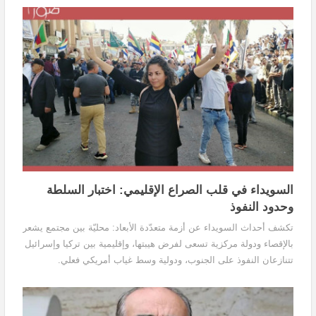
السويداء في قلب الصراع الإقليمي: اختبار السلطة
وحدود النفوذ
تكشف أحداث السويداء عن أزمة متعدّدة الأبعاد: محليّة بين مجتمع يشعر
بالإقصاء ودولة مركزية تسعى لفرض هيبتها، وإقليمية بين تركيا وإسرائيل
تتنازعان النفوذ على الجنوب، ودولية وسط غياب أمريكي فعلي.