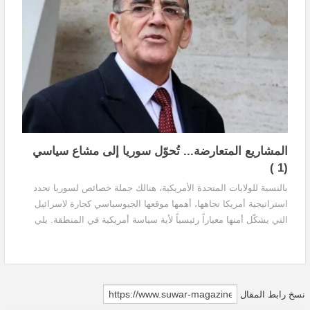
المشاريع المتعارضة... تُحوّل سوريا إلى مشاع سياسي
(1 )
بالنسبة للولايات المتحدة الأمريكية، هنالك جملة خصائص لسوريا تحدد
استراتيجية أمريكا تجاهها، أهمها موقعها الجيوسياسي كجارة لاسرائيل
التي يشكّل أمنها معياراً رئيسياً لأية سياسة أمريكية في المنطقة. يلي
هذا الأمر مايتعلق باعتبار الملف السوري أحد أوراق المزاد السياسي
الدولي المفتوح بين أمريكا والصين وروسيا، فبعد عقود من الشراكة بين
نظام الأسد والشرق.
نسخ رابط المقال