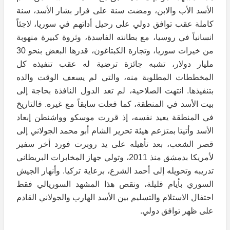
الأسد الأب والابن، ومضت سنة على فرار بشار الأسد، سنة
كاملة عقب توافق دولي على رحيل أداتهم في سوريا، لاجئاً
انسانياً في روسيا، مع بطانته الفاسدة، وثروة كبيرة منهوبة
من خيرات سوريا، وتجارة الكبتاغون، قدرها البعض بنحو 30
مليار دولار، تشبه جائزة ترضية له عقب تنفيذه كل
المخططات المطلوبة منه، والتي لم يسعف الوقت والده
بتنفيذها. انتهت الصلاحية، لم تعد الدول النافذة بحاجة إلى
بيت الأسد في المنطقة، كما فعلت سابقاً مع غيره. فالتاريخ
في المنطقة يعيد نفسه، إذ قررت موسكو وواشنطن إبعاد
الأسد وأتيتا بمتزعم هيئة تحرير الشام أبو محمد الجولاني إلى
قصر الشعب، بعد تأهيله على يد روبرت فورد أخر سفير
لأمريكا بدمشق منذ 2011، وتولي جهاز المخابرات البريطاني
تدريبه وتحويله إلى أحمد الشرع، برعاية تركيا. وأنهار الجيش
السوري بأيام قليلة، ونقص هذا المشهد السوريالي فقط
احتفال الاستلام والتسليم بين الأسد الهارب والجولاني القادم
على ظهر توافق دولي.