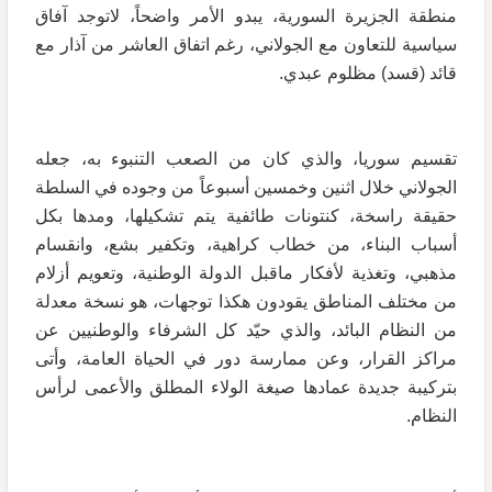
منطقة الجزيرة السورية، يبدو الأمر واضحاً، لاتوجد آفاق
سياسية للتعاون مع الجولاني، رغم اتفاق العاشر من آذار مع
قائد (قسد) مظلوم عبدي.
تقسيم سوريا، والذي كان من الصعب التنبوء به، جعله
الجولاني خلال اثنين وخمسين أسبوعاً من وجوده في السلطة
حقيقة راسخة، كنتونات طائفية يتم تشكيلها، ومدها بكل
أسباب البناء، من خطاب كراهية، وتكفير بشع، وانقسام
مذهبي، وتغذية لأفكار ماقبل الدولة الوطنية، وتعويم أزلام
من مختلف المناطق يقودون هكذا توجهات، هو نسخة معدلة
من النظام البائد، والذي حيّد كل الشرفاء والوطنيين عن
مراكز القرار، وعن ممارسة دور في الحياة العامة، وأتى
بتركيبة جديدة عمادها صيغة الولاء المطلق والأعمى لرأس
النظام.