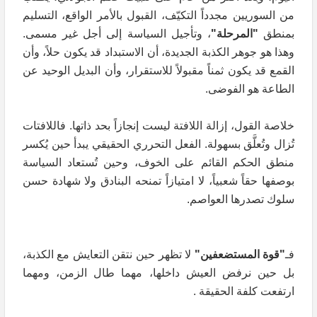
من السوريين مجدداً التكيّف، القبول بالأمر الواقع، التسليم
بمنطق
"المرحلة"
، وتأجيل السياسة إلى أجل غير مسمى.
وهذا هو جوهر الكذبة الجديدة، أن الاستبداد قد يكون حلاً، وأن
القمع قد يكون ثمناً مقبولاً للاستقرار، وأن البديل الوحيد عن
الطاعة هو الفوضى.
خلاصة القول، إزالة اللافتة ليست إنجازاً بحد ذاتها. فاللافتات
تُزال وتُعلَّق بسهولة. الفعل التحرري الحقيقي يبدأ حين يُكسر
منطق الحكم القائم على الخوف، وحين تُستعاد السياسة
بوصفها حقاً شعبياً، لا امتيازاً تمنحه البنادق ولا شهادة حسن
سلوك تصدرها العواصم.
فـ
"قوة المستضعفين"
لا تظهر حين نتقن التعايش مع الكذبة،
بل حين نرفض العيش داخلها، مهما طال الزمن، ومهما
ارتفعت كلفة الحقيقة .