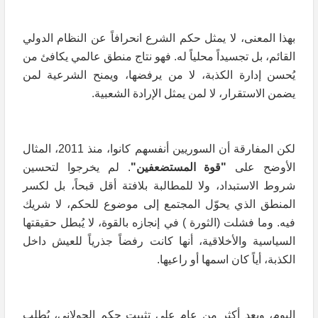
بهذا المعنى، لا يمثل حكم الشرع انحرافاً عن النظام الدولي
القائم، بل تجسيداً محلياً له. فهو نتاج منطق عالمي يكافئ من
يُحسن إدارة الكذبة، لا من يرفضها، ويمنح الشرعية لمن
يضمن الاستقرار، لا لمن يمثل الإرادة الشعبية.
لكن المفارقة أن السوريين أنفسهم كانوا، منذ 2011، المثال
الأوضح على
"قوة المستضعفين"
. لم يخرجوا لتحسين
شروط الاستبداد، ولا للمطالبة بلافتة أقل قبحاً، بل لكسر
المنطق الذي يحوّل المجتمع إلى موضوع للحكم، لا شريك
فيه. وما فشلت (الثورة ) في إنجازه بالقوة، لا يُبطل حقيقتها
السياسية والأخلاقية، أنها كانت رفضاً جذرياً للعيش داخل
الكذبة، أياً كان اسمها أو راعيها.
اليوم، وبعد أكثر من عام على تثبيت حكم الجولاني، يُطلب