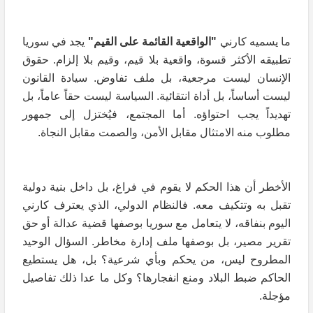
ما يسميه كارني
"الواقعية القائمة على القيم"
يجد في سوريا
تطبيقه الأكثر قسوة، واقعية بلا قيم، وقيم بلا إلزام. حقوق
الإنسان ليست مرجعية، بل ملف تفاوض. سيادة القانون
ليست أساساً، بل أداة انتقائية. السياسة ليست حقاً عاماً، بل
تهديداً يجب احتواؤه. أما المجتمع، فيُختزل إلى جمهور
مطلوب منه الامتثال مقابل الأمن، والصمت مقابل النجاة.
الأخطر أن هذا الحكم لا يقوم في فراغ، بل داخل بنية دولية
تقبل به وتتكيف معه. فالنظام الدولي، الذي يعترف كارني
اليوم بنفاقه، لا يتعامل مع سوريا بوصفها قضية عدالة أو حق
تقرير مصير، بل بوصفها ملف إدارة مخاطر. السؤال الوحيد
المطروح ليس، من يحكم وبأي شرعية؟ بل، هل يستطيع
الحاكم ضبط البلاد ومنع انفجارها؟ وكل ما عدا ذلك تفاصيل
مؤجلة.