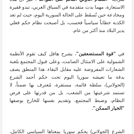
الاستعارة، مهما بدت متقدمة في السياق الغربي، تبدو فقيرة
ومخادعة حين تُسقَط على الحالة السورية اليوم، حيث لم تعد
الكذبة خطاباً سياسياً فحسب، بل أصبحت نظام حكم فعلي
يدير البلاد منذ أكثر من عام.
في
"قوة المستضعفين"
، يشرح هافل كيف تقوم الأنظمة
الشمولية على الامتثال الصامت، وعلى قبول المجتمع بلعبة
الشعارات المفروضة عليه مقابل البقاء. هذا المنطق يصف
بدقة ما تعيشه سوريا اليوم تحت حكم أحمد الشرع
(الجولاني)، سلطة قائمة، مستقرة، مُعترف بها ضمناً، لا
تستمد شرعيتها من الشعب، بل من قدرتها على فرض
النظام، وضبط المجتمع، وتقديم نفسها للخارج بوصفها
"الخيار الممكن
".
الشرع (الجولاني) يحكم سوريا بمعناها السياسي الكامل،