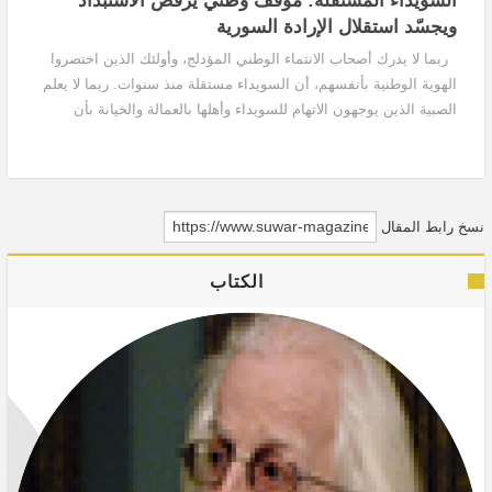
السويداء المستقلة: موقف وطني يرفض الاستبداد
ويجسّد استقلال الإرادة السورية
ربما لا يدرك أصحاب الانتماء الوطني المؤدلج، وأولئك الذين اختصروا
الهوية الوطنية بأنفسهم، أن السويداء مستقلة منذ سنوات. ربما لا يعلم
الصبية الذين يوجهون الاتهام للسويداء وأهلها بالعمالة والخيانة بأن
مطالبتها بالاستقلال...
نسخ رابط المقال
الكتاب