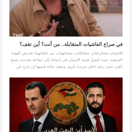
في صراع الفاشيات المتقابلة.. من أنت؟ أين تقف؟
فاشيتان متصارعتان، متقابلتان، متشابهتان، من تجلياتهما تقديس الهوية
الجمعية، حيث تُختزل قيمة الإنسان في انتمائه إلى جماعة محددة، يصبح
الفرد مجرد رقم داخل سردية كبرى، وتفقد حياته قيمتها إن خرج عن
الخط العام للجماعة، فيصبح الشك خيانة، وتُغلق أبواب التفكير النقدي،
ويصبح المجتمع أكثر استعداداً لتصديق الأكاذيب الكبرى وأكثر قابلية
لتبرير صناعة الطاغية، الطاغية الذي لايحول ولايزول ولا تدركه العقول..
طاغية يفكّر بالنيابة عنك، ويقرر بالنيابة عنك، ويأخذك إلى حيث لايعرف
هو، وعليك أن تُقاد له، وتحتكم إلى حكمته.