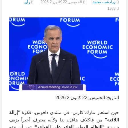
زرادشت محمد
الخميس, 22 كانون 2 2026
رأي
1363
التاريخ: الخميس, 22 كانون 2 2026
حين استعار مارك كارني، في منتدى دافوس، فكرة
"إزالة
اللافتة"
من فاكلاف هافل، بدا وكأنه يعترف أخيراً بزيف
سردية
"النظام الدولي القائم على القواعد"
. غير أن هذه