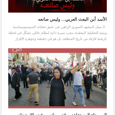
الأسد أبن البعث العربي... وليس صانعه
لا يمثل المشهد السوري الراهن، في عمق تجلياته السوسيوسياسية
وبنيته التحليلية المعقدة، مجرد سيرة ذاتية لنظام عائلي تشكّل في لحظة
تاريخية فارقة من تاريخ المنطقة، بل هو في حقيقته وجوهره الإفراز
الحتمي والنتيجة المنطقية...