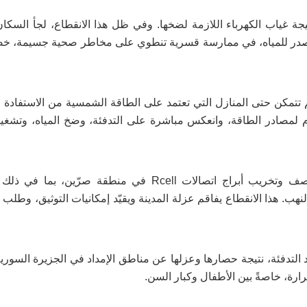
نتيجة غياب الكهرباء اللازمة لضخها. وفي ظل هذا الانقطاع، لجأ السكا
ا كمصدر للمياه، في ممارسة قسرية تنطوي على مخاطر صحية جسيمة، خ
م تتمكن حتى المنازل التي تعتمد على الطاقة الشمسية من الاستفادة 
ام لمصادر الطاقة، وانعكس مباشرة على التدفئة، وضخ المياه، وتشغي
الإنترنت والاتصالات: مقطوعة كلياً عن المدينة، نتيجة قصف وتخريب أبراج اتصالات Rcell في منطقة
نهب. هذا الانقطاع يفاقم عزلة المدينة ويقيّد إمكانيات التوثيق، وطلب
د التدفئة، نتيجة حصارها وعزلها عن مناطق الإمداد في الجزيرة السورية
رارة، خاصةً بين الأطفال وكبار السن.