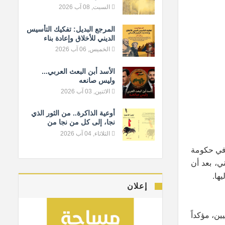
السبت, 08 آب 2026
المرجع البديل: تفكيك التأسيس
الديني للأخلاق وإعادة بناء
المعيار الإنساني
الخميس, 06 آب 2026
الأسد أبن البعث العربي...
وليس صانعه
الاثنين, 03 آب 2026
أوعية الذاكرة.. من الثور الذي
نجا، إلى كل من نجا من
النسيان
الثلاثاء, 04 آب 2026
 في حكومة
ي، بعد أن
ها.
إعلان
ن، مؤكداً