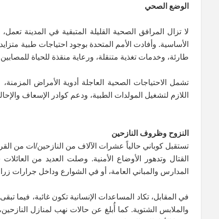
الوضع الصحي
لا تزال المرافق الصحية القليلة المتبقية في المدينة تعم
الأساسية. وأفادت الأمم المتحدة بوجود احتياجات طبية متزا
طارئة، وخدمات تغذية متنقلة، ورعاية منقذة للحياة للمصابين،
تشمل الاحتياجات الصحية العاجلة أدوية الأمراض المزمنة، 
اللازم لتشغيل المولدات الطبية، ودعم كوادر الإسعاف والإحالة
النزوح وظروف النازحين
تستقبل كوباني حالياً عشرات الآلاف من النازحين/ات من الق
القتال وتدهور الأوضاع الأمنية. وصلت العديد من العائلات
المدارس والمباني العامة، أو في الشوارع وداخل جرارات ز
في المقابل، تكاد المساعدات الإنسانية تكون غائبة، فيما تب
والملابس الشتوية. كما أُبلغ عن حالات نهب لمنازل النازحين