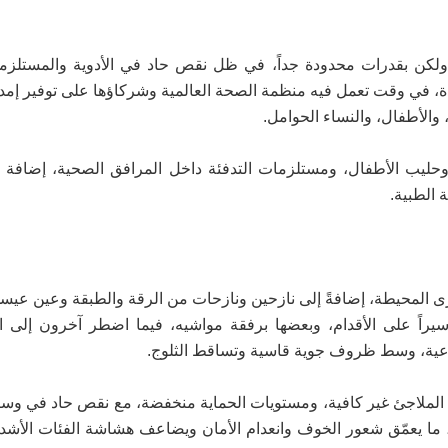
ل، ولكن بقدرات محدودة جداً، في ظل نقص حاد في الأدوية والمستلزم
يدة، في وقت تعمل فيه منظمة الصحة العالمية وشركاؤها على توفير إمد
 والأطفال، والنساء الحوامل.
وحليب الأطفال، ومستلزمات التدفئة داخل المرافق الصحية، إضافة إ
 الطبية.
رى المحيطة، إضافةً إلى نازحين ونازحات من الرقة والطبقة وعين عيسى
 سيراً على الأقدام، وبعضها برفقة مواشيه، فيما اضطر آخرون إلى 
راعية، وسط ظروف جوية قاسية وتساقط الثلوج.
قى الملاجئ غير كافية، ومستويات الحماية منخفضة، مع نقص حاد في وسائ
، ما يعمّق شعور الخوف وانعدام الأمان ويضاعف هشاشة الفئات الأشد ض