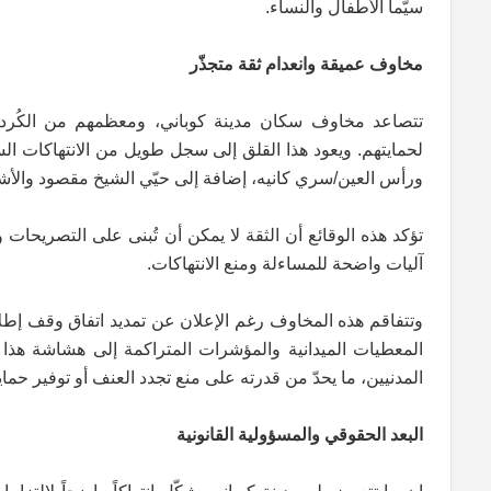
سيّما الأطفال والنساء.
مخاوف عميقة وانعدام ثقة متجذّر
تتصاعد مخاوف سكان مدينة كوباني، ومعظمهم من الكُرد،
لحمايتهم. ويعود هذا القلق إلى سجل طويل من الانتهاكات ال
ورأس العين/سري كانيه، إضافة إلى حيّي الشيخ مقصود والأش
تؤكد هذه الوقائع أن الثقة لا يمكن أن تُبنى على التصريحا
آليات واضحة للمساءلة ومنع الانتهاكات.
المعطيات الميدانية والمؤشرات المتراكمة إلى هشاشة هذا ا
المدنيين، ما يحدّ من قدرته على منع تجدد العنف أو توفير حما
البعد الحقوقي والمسؤولية القانونية