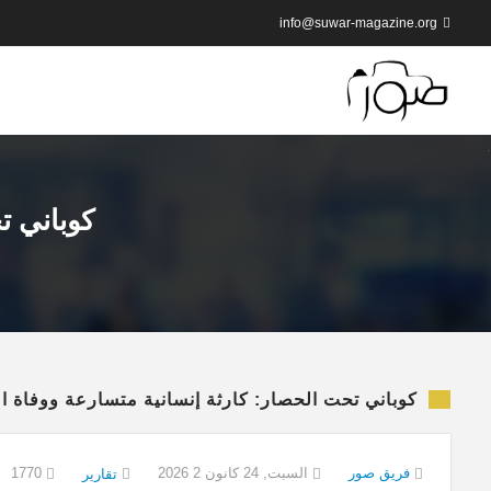
info@suwar-magazine.org
كوباني ت
كوباني تحت الحصار: كارثة إنسانية متسارعة ووفاة ا
فريق صور
السبت, 24 كانون 2 2026
1770
تقارير