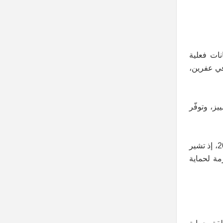
ات فعلية
في عفرين،
ز، وتوفّر
وتتفاقم هذه المخاوف رغم الإعلان عن تمديد اتفاق وقف إطلاق النار لمدة 15 يوماً، اعتباراً من مساء يوم 24 كانون الثاني/يناير 2026، إذ تشير
مة لحماية