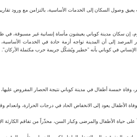
نت يعيق وصول السكان إلى الخدمات الأساسية، بالتزامن مع ورود تقار
وم، إن سكان مدينة كوباني يعيشون مأساة إنسانية غير مسبوقة، في ظ
ار المرصد إلى أن المدينة تواجه أزمة حادة في الخدمات الأساسية،
 الإنساني في كوباني بأنه "خطير ويُشكّل جريمة حرب مكتملة الأركان".
انون الثاني/يناير، وفاة خمسة أطفال في مدينة كوباني نتيجة الحصار المفروض عليها،
ة الأطفال يعود إلى الانخفاض الحاد في درجات الحرارة، وانعدام وقود
 على حياة الأطفال والمرضى وكبار السن، محذّراً من تفاقم الكارثة ال