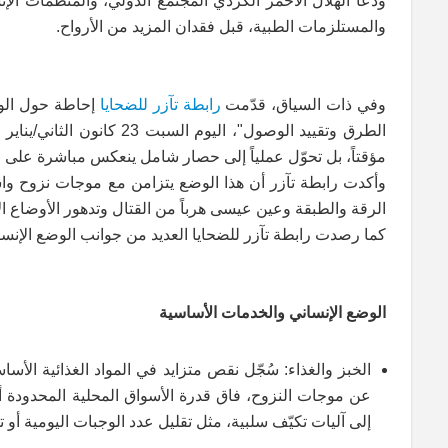
ودعا الهلال الأحمر الكردي المجتمع الدولي، والمنظمات الإنس
والمستلزمات الطبية، قبل فقدان المزيد من الأرواح.
وفي ذات السياق، قدّمت
رابطة تآزر للضحايا
إحاطة حول الوض
مؤقتاً، بل تحوّل عملياً إلى حصار شامل ينعكس مباشرة على حي
وأكدت رابطة تآزر أن هذا الوضع يتزامن مع موجات نزوح وا
الرقة والطبقة وعين عيسى هرباً من القتال وتدهور الأوضاع ال
كما رصدت رابطة تآزر للضحايا العديد من جوانب الوضع الإنس
الوضع الإنساني والخدمات الأساسية
الخبز والغذاء: سُجّل نقص متزايد في المواد الغذائية الأ
عن موجات النزوح، فاق قدرة الأسواق المحلية المحدودة أص
إلى آليات تكيّف سلبية، مثل تقليل عدد الوجبات اليومية أو ت