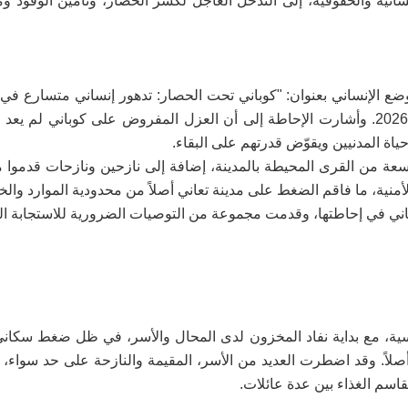
انية والحقوقية، إلى التدخل العاجل لكسر الحصار، وتأمين الوقود وموا
ع الإنساني بعنوان: "كوباني تحت الحصار: تدهور إنساني متسارع في
الطرق وتقييد الوصول"، اليوم السبت 23 كانون الثاني/يناير 2026. وأشارت الإحاطة إلى أن العزل المفروض على كوباني لم
اة المدنيين ويقوّض قدرتهم على البقاء.
سعة من القرى المحيطة بالمدينة، إضافة إلى نازحين ونازحات قدموا
أمنية، ما فاقم الضغط على مدينة تعاني أصلاً من محدودية الموارد وال
اني في إحاطتها، وقدمت مجموعة من التوصيات الضرورية للاستجابة الع
ساسية، مع بداية نفاد المخزون لدى المحال والأسر، في ظل ضغط سكاني 
لاً. وقد اضطرت العديد من الأسر، المقيمة والنازحة على حد سواء، إ
قاسم الغذاء بين عدة عائلات.