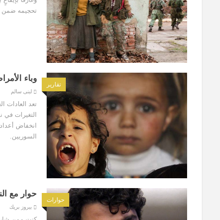
تحجيمه ضمن 
وباء الأمرا
تقارير
لبنى سالم
تعد العادات ال
التغيرات في ن
انخفاض أعداد 
السوريين.
حوار مع ال
حوارات
بيروز بريك
كنت ممن شاركو