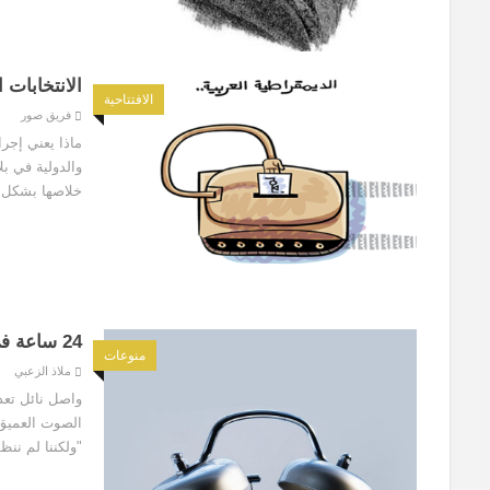
الانتخابات ا
الافتتاحية
فريق صور
ماذا يعني إجرا
والدولية في ب
خلاصها بشكل 
24 ساعة في مؤسّسة التيار
منوعات
ملاذ الزعبي
واصل نائل تعدا
الصوت العميق: 
"ولكننا لم ننظم