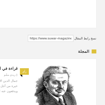
نسخ رابط المقال
المجلة
قراءة في 
رأي
ريدي مشّو
خيرة من أجل ح
ويدفعون عنه ا