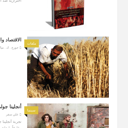
احترازية ضد ال
الاقتصاد وا
ملفات
جورج . ك . ميال
أنجلينا جو
سينما
علي سفر
تجربة أنجلينا 
وغارقاً بإيقاع