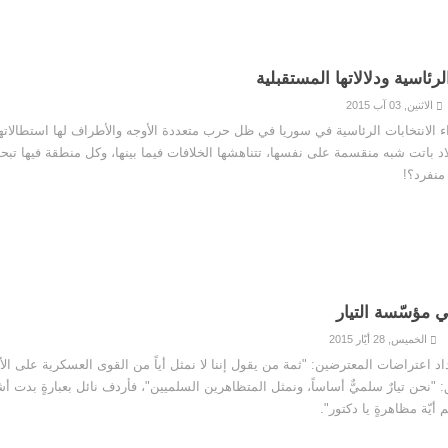
لرئاسية ودلالاتها المستقبلية
الاثنين, 03 آب 2015
ء الانتخابات الرئاسية في سوريا في ظل حرب متعددة الأوجه والأطراف لها استطالاتها 
لاد باتت شبه منقسمة على نفسها، تتناهشها الخلافات فيما بينها، وكل منطقة فيها تب
منفرد؟!
الخميس, 28 أيّار 2015
د اعتراضات المعترضين: "ثمة من يقول إننا لا نمثل أياً من القوى العسكرية على ال
"نحن تيارٌ سلميٌّ أساساً، ونمثل المتظاهرين السلميين"، فأردف نائل بعبارةٍ بدت أ
 أيّة مظاهرةٍ يا دكتور".