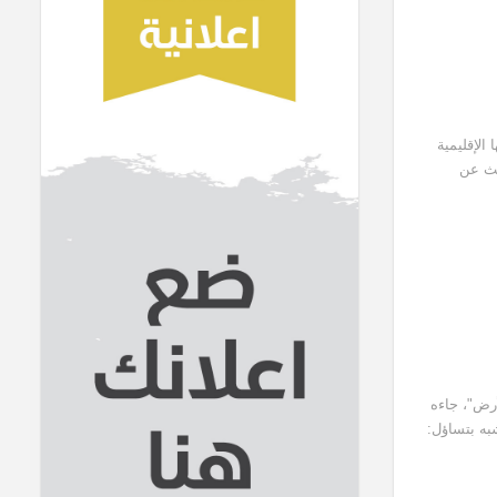
الإقليمية
حث عن
أرض"، جاءه
شبه بتساؤل: