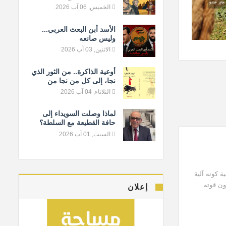
المعيار الإنساني
الخميس, 06 آب 2026
الأسد أبن البعث العربي...
وليس صانعه
الاثنين, 03 آب 2026
أوعية الذاكرة.. من الثور الذي
نجا، إلى كل من نجا من
النسيان
الثلاثاء, 04 آب 2026
لماذا وصلت السويداء إلى
حافة القطيعة مع السلطة؟
السبت, 01 آب 2026
احية إيجابية كونه آلية
ون قوته
إعلان