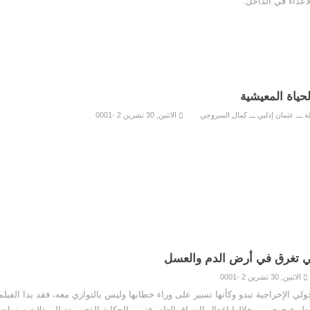
أعداء في الداخل.
لحياة المعيشية
ة ـــ عثمان إدلبي ـــ كمال السروجي
الاثنين, 30 تشرين 2 -0001
لي تغرق في أرض الدم والعسل
الاثنين, 30 تشرين 2 -0001
جولي الإخراجية تبدو وكأنها تسير على وراء خطابها وليس بالتوازي معه، فقد بدا الفيلم 
ٍ بطيءٍ جرى من خلالها إغفال السياق العام، فزمن الحكاية الذي يمتد إلى ثلاث سنوا