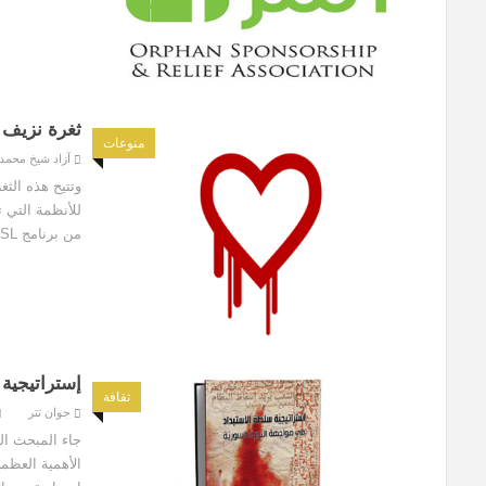
ثغرة نزيف 
منوعات
آزاد شيخ محمد
وتتيح هذه الثغ
من برنامج OpenSSL.
إستراتيجية 
ثقافة
جوان تتر
جاء المبحث الر
الأهمية العظم