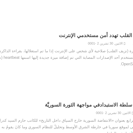
القلب تهدد أمن مستخدمي الإنترنت
الاثنين, 30 تشرين 2 -0001
رة (نزيف القلب) صلاحية لأي شخص على الإنترنت إذا ما تم استغلالها، بقراءة الذاكرة 
للأنظمة التي تستخ
سلطة الاستبدادفي مواجهة الثورة السوريَّة
الاثنين, 30 تشرين 2 -0001
ابع بعنوان «الانتفاضة السورية خارج السياق داخل التاريخ» للكاتب حازم السيد كدر
ى لموقع سوريا في خارطة الشرق الأوسط وتحليلٌ للنظام السوري وما كانَ يقومُ به