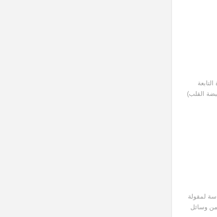
التابعة
دم أحد الإصدارات المصابة التي تم إضافة ميزة جديدة إليها اسمها heartbeat (نبضة القلب)
اسة لمقولة
 من وسائل