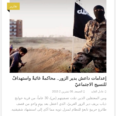
تقارير
إعدامات داعش بدير الزور.. محاكمةٌ غائبةٌ واستهدافٌ
للنسيج الاجتماعيّ
عادل العايد
الجمعة, 06 تشرين 2 2015
ومن المعتقلين الذين تمّت تصفيتهم (س)، 30 عاماً، من قرية حوايج
ذياب بريف دير الزور الغربيّ، الذي اعتقل بعد يومٍ واحدٍ من قصف
طائرةٍ حربيةٍ تابعةٍ للنظام لمنزل ذويه مما أدّى إلى استشهاد شقيقتيه.