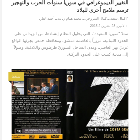
التغيير الديموغرافي في سوريا سنوات الحرب والتهجير
ترسم ملامح أخرى للبلاد
كمال سعيد ــ كمال السروجي ــ محمد همام زيادة ــ أحمد العلي
الاثنين, 23 تشرين 2 2015
تمتدّ "سوريا المفيدة"، التي يحاول النظام إنشاءها، من الزبداني على
الحدود اللبنانية، مروراً بالعاصمة دمشق، ومحافظة حمص بجزئها الواقع
غربيّ نهر العاصي، ومدن الساحل السوريّ طرطوس واللاذقية، وصولاً
إلى مدينة كسب على الحدود التركية.
سينما