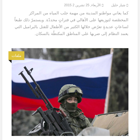
شيار خليل
الأربعاء, 25 تشرين 2 2015
كما يعاني مواطنو المدينة من مهمة جلب المياه من المراكز
المخصّصة لتوزيعها على الأهالي في فتراتٍ محددّة. ويستمرّ ذلك طبعاً
لساعاتٍ عديدةٍ تعرّض خلالها الكثير من الأطفال للقتل بالبراميل التي
يعمد النظام إلى ضربها على المناطق المكتظّة بالسكان.
ملفات