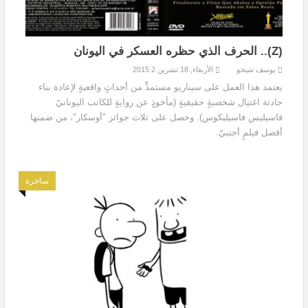
(Z).. الحرف الذي حظره العسكر في اليونان
يوسف شيخو
الأربعاء, 18 تشرين 2 2015
يعتمد هذا العمل على سيناريو مستمدٍّ من أحداثٍ واقعيةٍ لإعادة بناء
حادثة اغتيال شخصيةٍ حقيقيةٍ (مأخوذٍ عن روايةٍ للكاتب اليونانيّ
فاسيليس فاسيليكوس). وحصل على ثلاث جوائز "أوسكار"، من ضمنها
أفضل فيلمٍ أجنبيّ.
ساخرة