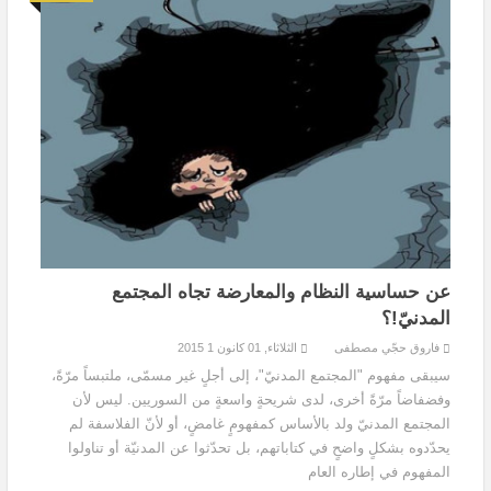
عن حساسية النظام والمعارضة تجاه المجتمع
المدنيّ!؟
فاروق حجّي مصطفى
الثلاثاء, 01 كانون 1 2015
سيبقى مفهوم "المجتمع المدنيّ"، إلى أجلٍ غير مسمّى، ملتبساً مرّةً،
وفضفاضاً مرّةً أخرى، لدى شريحةٍ واسعةٍ من السوريين. ليس لأن
المجتمع المدنيّ ولد بالأساس كمفهومٍ غامضٍ، أو لأنّ الفلاسفة لم
يحدّدوه بشكلٍ واضحٍ في كتاباتهم، بل تحدّثوا عن المدنيّة أو تناولوا
المفهوم في إطاره العام