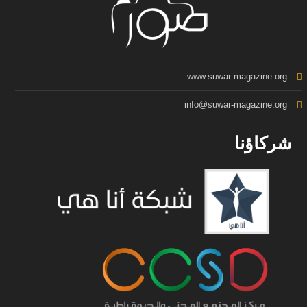
www.suwar-magazine.org
info@suwar-magazine.org
شركاؤنا