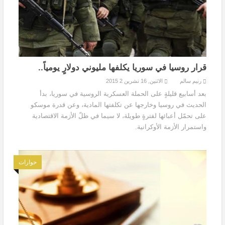
قرار روسيا في سوريا يكلفها مليوني دولارٍ يومياً..
رنيم سالم
الاثنين, 16 تشرين 2 2015
بعد أسابيع قليلةٍ على الحملة العسكرية الروسية في سوريا، بدأ
الحديث في روسيا وخارجها عن تكلفتها المادية، وعن قدرة موسكو
على تحمّل أعبائها لفترةٍ طويلة، لا سيما في ظلّ الأزمة الاقتصادية
واستمرار الأزمة الأوكرانية.
حوارات