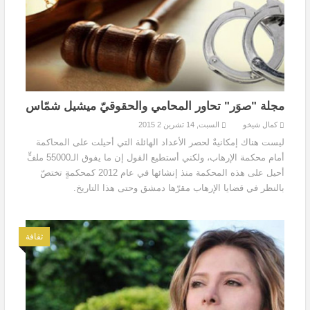
مجلة "صوَر" تحاور المحامي والحقوقيّ ميشيل شمّاس
كمال شيخو
السبت, 14 تشرين 2 2015
ليست هناك إمكانيةٌ لحصر الأعداد الهائلة التي أحيلت على المحاكمة
أمام محكمة الإرهاب، ولكني أستطيع القول إن ما يفوق الـ55000 ملفٍّ
أحيل على هذه المحكمة منذ إنشائها في عام 2012 كمحكمةٍ تختصّ
بالنظر في قضايا الإرهاب مقرّها دمشق وحتى هذا التاريخ.
ثقافة