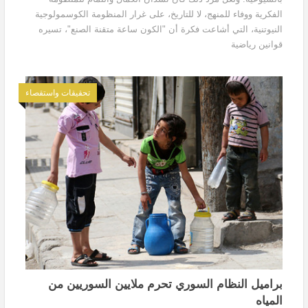
الفكرية ووفاء للمنهج، لا للتاريخ، على غرار المنظومة الكوسمولوجية
النيوتنية، التي أشاعت فكرة أن "الكون ساعة متقنة الصنع"، تسيره
قوانين رياضية
تحقيقات واستقصاء
براميل النظام السوري تحرم ملايين السوريين من
المياه