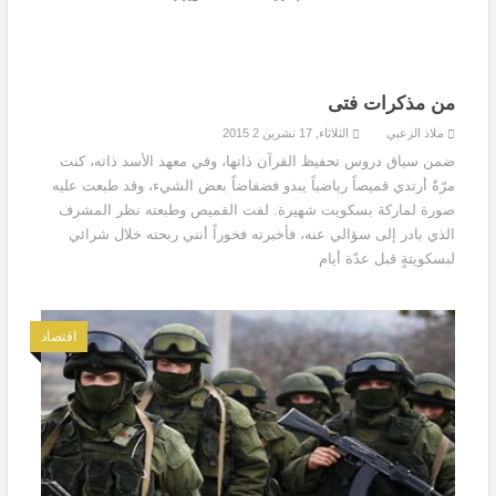
من مذكرات فتى
ملاذ الزعبي
الثلاثاء, 17 تشرين 2 2015
ضمن سياق دروس تحفيظ القرآن ذاتها، وفي معهد الأسد ذاته، كنت
مرّةً أرتدي قميصاً رياضياً يبدو فضفاضاً بعض الشيء، وقد طبعت عليه
صورة لماركة بسكويت شهيرة. لفت القميص وطبعته نظر المشرف
الذي بادر إلى سؤالي عنه، فأخبرته فخوراً أنني ربحته خلال شرائي
لبسكويتةٍ قبل عدّة أيام
اقتصاد