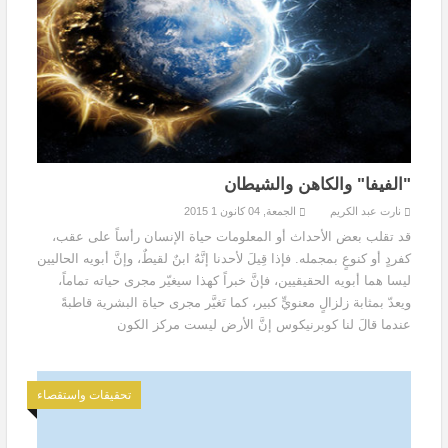
"الفيفا" والكاهن والشيطان
نارت عبد الكريم
الجمعة, 04 كانون 1 2015
قد تقلب بعض الأحداث أو المعلومات حياة الإنسان رأساً على عقب،
كفردٍ أو كنوعٍ بمجمله. فإذا قِيلَ لأحدنا إنَّهُ ابنٌ لقيطٌ، وإنَّ أبويه الحاليين
ليسا هما أبويه الحقيقيين، فإنَّ خبراً كهذا سيغيّر مجرى حياته تماماً،
ويعدّ بمثابة زلزالٍ معنويٍّ كبير، كما تَغيَّر مجرى حياة البشرية قاطبةً
عندما قالَ لنا كوبرنيكوس إنَّ الأرض ليست مركز الكون
تحقيقات واستقصاء