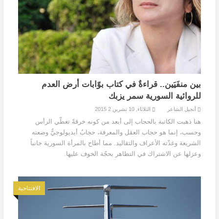
بين منفَيَين.. قراءةٌ في كتاب بوّابات أرض العدم
للروائية السورية سمر يزبك
أنجيل الشاعر
الثلاثاء, 10 تشرين 2 2015
هنا ذهبت الكاتبة بالحجاب إلى أبعد من كونه خرقةً تغطّي الرأس
وحسب، إنما هو حجاب العقل والمعرفة، حجابٌ أيديولوجيٌّ وضعته
الشريعة وغذّته الأعراف والتقاليد. مما أطاح بالمرأة السورية جانباً
وعزلها عن الاشتراك في التظاهر بحجّة الخوف عليها.
الافتتاحية