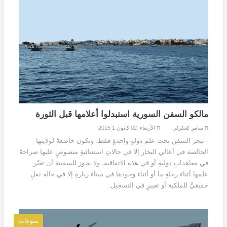
مالكو السفن السورية استبدلوا أعلامها قبل الثورة
سامر كعكرلي
الأربعاء, 02 كانون 1 2015
- تبحر السفن تحت علم دولةٍ واحدةٍ فقط، وتكون خاضعةً لولايتها
الخالصة في أعالي البحار إلا في حالاتٍ استثنائيةٍ منصوصٍ عليها صراحةً
في معاهداتٍ دوليةٍ أو في هذه الاتفاقية، ولا يجوز للسفينة أن تغيّر
علمها أثناء رحلةٍ ما أو أثناء وجودها في ميناء زيارةٍ إلا في حالة نقلٍ
حقيقيٍّ للملكية أو تغييرٍ في التسجيل.
منوعات