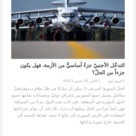
التدخّل الأجنبيّ جزءٌ أساسيٌّ من الأزمة، فهل يكون
جزءاً من الحلّ؟
فريق صور
الاثنين, 09 تشرين 2 2015
الحلّ السوريّ المرتقب لا يمكن أن يتمّ إلا في ظلّ نظامٍ ديموقراطيٍّ
متكاملٍ يشمل جميع السوريين بإشرافٍ دوليٍّ، وبضماناتٍ تقدّمها جميع
الدول المؤثرة في المنطقة. فإن كانت هذه الدول جزءاً من المشكلة
فهي أيضاً جزءٌ من الحلّ، وعليها أن تدرك ذلك قبل أن تؤدّي صراعاتها
المتعدّدة على الأرض السورية إلى نتائج لا تحمد عقباها بالنسبة إلى
الجميع؛ خارج سوريا وداخلها.