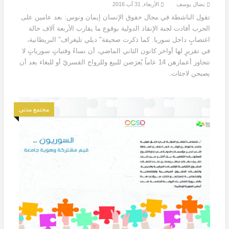
نضال يوسف
الأربعاء, 31 آب 2016
تقول الناشطة في مجال حقوق الإنسان إيمان ونوس: بعد عامين على
الحرب أفادت لجنة الإنقاذ الدولية بوقوع ما يقارب الأربعة آلاف حالة
اغتصابٍ داخل سوريا. كما ذكرت صحيفة" ديلي تليغراف" البريطانية،
في تقريرٍ لها أواخر كانون الثاني الماضي، أن نساءً وفتياتٍ سورياتٍ لا
تتجاوز أعمارهن 14 عاماً يُعرَضن للبيع وللزواج القسريّ أو للبغاء بعد أن
يصبحن لاجئات.
مجتمع مدني