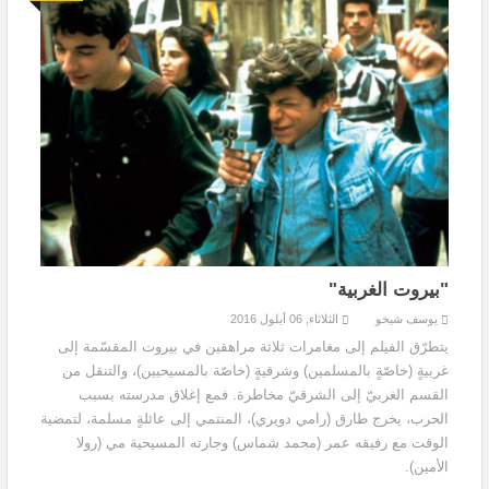
"بيروت الغربية"
يوسف شيخو
الثلاثاء, 06 أيلول 2016
يتطرّق الفيلم إلى مغامرات ثلاثة مراهقين في بيروت المقسّمة إلى
غربيةٍ (خاصّةٍ بالمسلمين) وشرقيةٍ (خاصّة بالمسيحيين)، والتنقل من
القسم الغربيّ إلى الشرقيّ مخاطرة. فمع إغلاق مدرسته بسبب
الحرب، يخرج طارق (رامي دويري)، المنتمي إلى عائلةٍ مسلمة، لتمضية
الوقت مع رفيقه عمر (محمد شماس) وجارته المسيحية مي (رولا
الأمين).