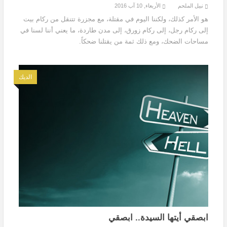
نبيل الملحم
الأربعاء, 10 آب 2016
هو الأمر كذلك، ولكننا اليوم في مقتلة، مع مجزرة تتنقل من ركام بيت
إلى ركام رجل، إلى ركام زورق، إلى مدن طاردة، ما يعني أننا لسنا في
مساحات الضحك، ومع ذلك ثمة من يقتلنا ضحكاً.
الديك
ابصقي أيتها السيدة.. ابصقي