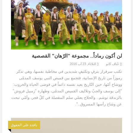
لن أكون رماداً.. مجموعة "الرّهان" القصصية
خُناف كانو
الثلاثاء, 23 آب 2016
تكتب سرفراز بترفٍ وتكثيفٍ شديدين في مخاطبة نفسها، وهي تذكر
رموزاً من تاريخ الإنسانية، فتجمع بين قميص النبي يوسف المدمّى
ووشاح أمّها، حين التّاريخ يعيد نفسه دائماً في فوضى الحياة والحروب:
"إلى يوسف والجبّ وتلاليف القميص المدمّى، وطهارة "زمبيل فروش"
بالزندقة توشم.. والحلاج يعتلي سلم المقصلة في كلّ فجر، وأمّي تبحث
عن وشاح رأسها المسروق..".
نافذة على الحقوق