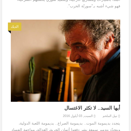
فهو شيء أشبه بـ"سورنّة الحرب".
الديك
أيها السيد.. لا تكثر الاغتسال
نبيل الملحم
السبت, 03 أيلول 2016
يتجدد بديمومة الموت.. بديمومة الصراع.. بديمومة اللعبة الدولية،
ويتجدّد بتدمير سمعة بشر دفعوا أثمان الحرية، العدالة، مواجهة الفساد