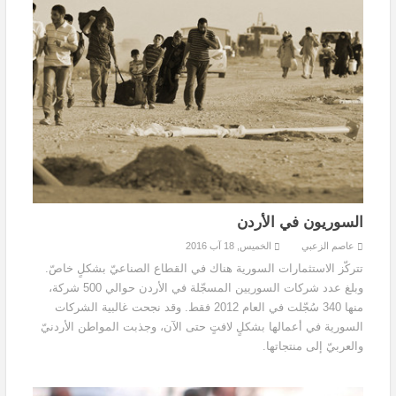
السوريون في الأردن
عاصم الزعبي
الخميس, 18 آب 2016
تتركّز الاستثمارات السورية هناك في القطاع الصناعيّ بشكلٍ خاصّ.
وبلغ عدد شركات السوريين المسجّلة في الأردن حوالي 500 شركة،
منها 340 سُجّلت في العام 2012 فقط. وقد نجحت غالبية الشركات
السورية في أعمالها بشكلٍ لافتٍ حتى الآن، وجذبت المواطن الأردنيّ
والعربيّ إلى منتجاتها.