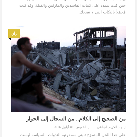
حين كنت تتمدد على كنبات الفاسدين والمارقين والقتلة، وقد كنت
مُحمّلاً بالنكات التي لا تضحك.
رأي
من الضجيج إلى الكلام.. من السجال إلى الحوار
جاد الكريم الجباعي
الخميس, 01 أيلول 2016
على هذا اللحن المتموّج تنبني سمفونية التذوات. السياسة ليست