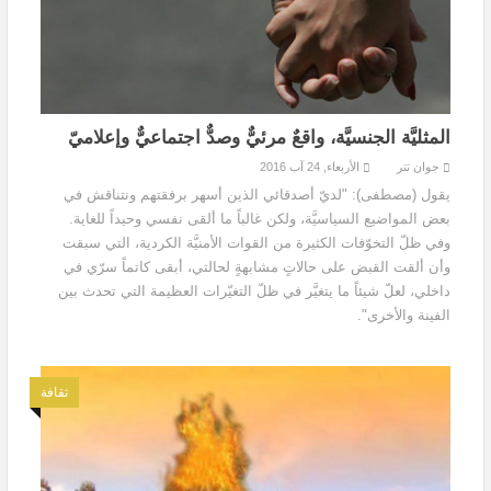
المثليَّة الجنسيَّة، واقعٌ مرئيٌّ وصدٌّ اجتماعيٌّ وإعلاميّ
جوان تتر
الأربعاء, 24 آب 2016
يقول (مصطفى): "لديّ أصدقائي الذين أسهر برفقتهم ونتناقش في
بعض المواضيع السياسيَّة، ولكن غالباً ما ألقى نفسي وحيداً للغاية.
وفي ظلّ التخوّفات الكثيرة من القوات الأمنيَّة الكردية، التي سبقت
وأن ألقت القبض على حالاتٍ مشابهةٍ لحالتي، أبقى كاتماً سرّي في
داخلي، لعلّ شيئاً ما يتغيَّر في ظلّ التغيّرات العظيمة التي تحدث بين
الفينة والأخرى".
ثقافة