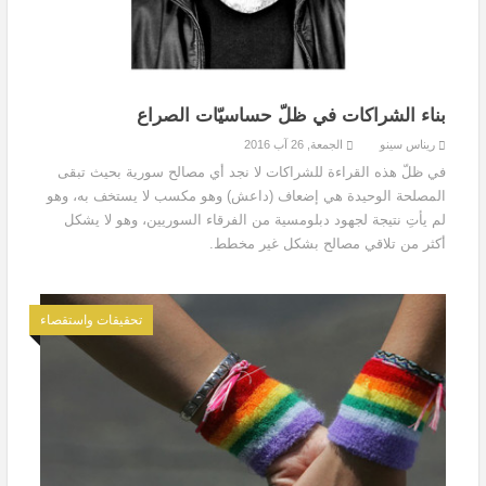
بناء الشراكات في ظلّ حساسيّات الصراع
ريناس سينو
الجمعة, 26 آب 2016
في ظلّ هذه القراءة للشراكات لا نجد أي مصالح سورية بحيث تبقى
المصلحة الوحيدة هي إضعاف (داعش) وهو مكسب لا يستخف به، وهو
لم يأتِ نتيجة لجهود دبلومسية من الفرقاء السوريين، وهو لا يشكل
أكثر من تلاقي مصالح بشكل غير مخطط.
تحقيقات واستقصاء