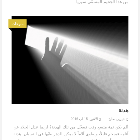
من هذا الجحيم المسمّى سوريا.
منوعات
هدنة
شيرين صالح
الاثنين, 15 آب 2016
ألم يكن ثمة متسع وقت فيعجّل من تلك الهدنة؟ لربما عدل الجلاد عن
آثامه فيجحم قليلاً، ويطوي آلاماً لا يمكن للدهر طيّها في النسيان. هدنة