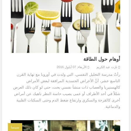
أوهام حول الطاقة
نارت عبد الكريم
الأربعاء, 07 أيلول 2016
رأتْ مدرسة التحليل النفسي، التي ولدت في أوروبا مع نهاية القرن
التاسع عشر، أنَّ الأعراض الجسدية المرافقة لبعض الأمراض
كالهستيريا والعصاب ذات منشأ نفسي بحت، حتى لو كان ذلك العرض
شللاً في أحد الأطراف أو عمى يصيب حاسة النظر ناهيك عن أمراض
أخرى كالقرحة والسكري وارتفاع ضغط الدم وحتى السكتات القلبية
والدماغية.
سينما