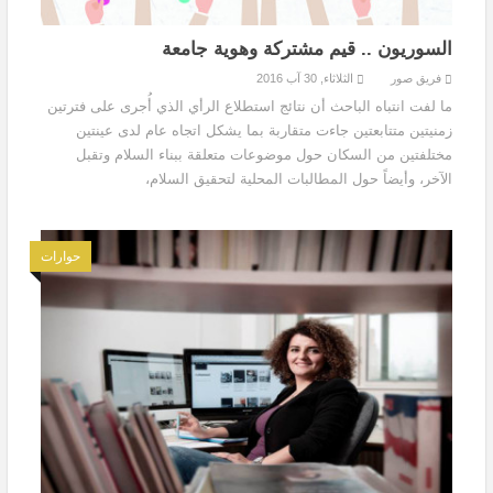
السوريون .. قيم مشتركة وهوية جامعة
فريق صور
الثلاثاء, 30 آب 2016
ما لفت انتباه الباحث أن نتائج استطلاع الرأي الذي أُجرى على فترتين
زمنيتين متتابعتين جاءت متقاربة بما يشكل اتجاه عام لدى عينتين
مختلفتين من السكان حول موضوعات متعلقة ببناء السلام وتقبل
الآخر، وأيضاً حول المطالبات المحلية لتحقيق السلام،
حوارات