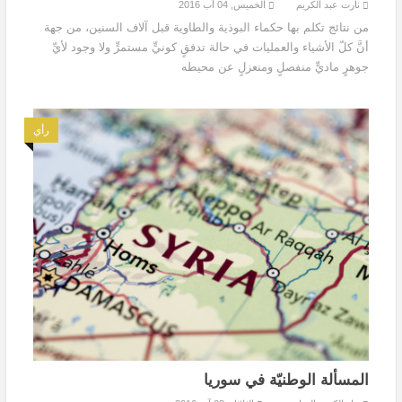
نارت عبد الكريم
الخميس, 04 آب 2016
من نتائج تكلم بها حكماء البوذية والطاوية قبل آلاف السنين، من جهة
أنَّ كلّ الأشياء والعمليات في حالة تدفقٍ كونيٍّ مستمرٍّ ولا وجود لأيِّ
جوهرٍ ماديٍّ منفصلٍ ومنعزلٍ عن محيطه
رأي
المسألة الوطنيّة في سوريا