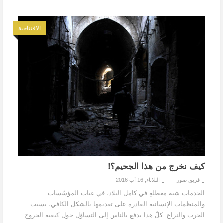
الافتتاحية
كيف نخرج من هذا الجحيم؟!
فريق صور
الثلاثاء, 16 آب 2016
الخدمات شبه معطلةٍ في كامل البلاد، في غياب المؤسّسات
والمنظمات الإنسانية القادرة على تقديمها بالشكل الكافي، بسبب
الحرب والنزاع. كلّ هذا يدفع بالناس إلى التساؤل حول كيفية الخروج