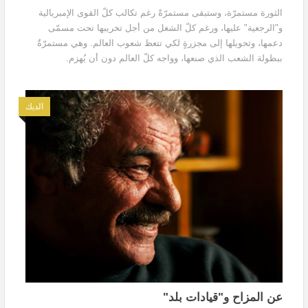
الثورة مستمرّة، وستبقى مستمرّةً رغم تكالب كلّ القوى الإمبريالية
و"الرجعية" عليها، ورغم كلّ الشغل من أجل تخريبها تحت مسمّى
دعمها، وتحويلها إلى مجزرةٍ لكي تتعظ شعوب العالم. وهي مستمرّةٌ
ببطولة الشعب الذي صنعها، وواجه كلّ العالم دون أن يُهزم.
الديك
عن المزاح و"قيادات بلد"