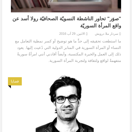
"صوَر" تحاور الناشطة النسويّة الصحافيّة رولا أسد عن
واقع المرأة السوريّة
سردار ملا درويش
الاثنين, 29 آب 2016
ما استطعت تحقيقه إلى حدٍّ ما هو توضيح أو كسر نمطية التعامل مع
النساء أو المرأة السورية في المنابر الدولية التي دُعيت إليها. يعود
ذلك إلى العمل والخبرة المكتسبة، وأيضاً أفادني أنني امرأةٌ سوريةٌ
متفهمةٌ لواقع ولثقافة ولتجربة المرأة السورية.
قضايا