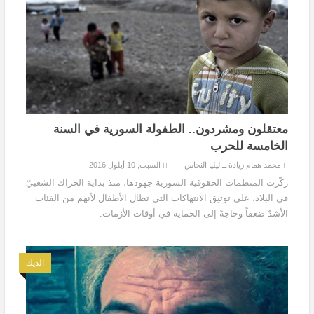
معتقلون ومشردون.. الطفولة السورية في السنة
الخامسة للحرب
محمد همام زيادة ــ ليليا النحاس
السبت, 10 أيلول 2016
ركّزت المنظمات الحقوقية السورية جهودها، منذ بداية الحراك الشعبيّ
في البلاد، على توثيق الانتهاكات التي تطال الأطفال لأنهم من الفئات
الأشدّ ضعفاً وحاجةً إلى الحماية في أوقات الأزمات.
الديك