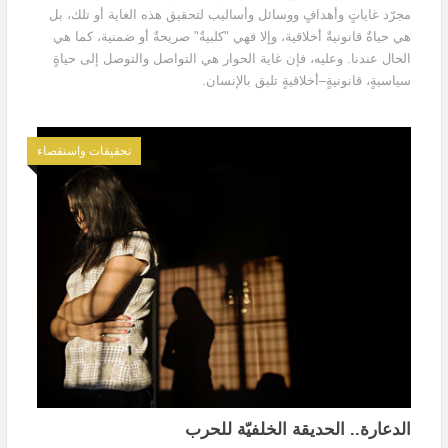
مجرّد غاياتٍ وأهدافٍ ووسائل وأساليب لتحقيق هذه الغاية أو تلك، بل
هي حياةٌ قانونيةٌ أخلاقية، وإلا فهي "كلبيةٌ" صريحةٌ أو ضمنية، كما هي
الحال عندنا. وعليه، فإن غاية الحوار هي التواصل والتوصل إلى حياةٍ
سياسيةٍ، قانونيةٍ–أخلاقيةٍ تليق بالإنسان.
تحقيقات واستقصاء
الدعارة.. الحديقة الخلفيّة للحرب