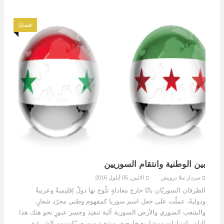
قضايا
بين الوطنية وانتقام السوريين
سردار ملا درويش
الاثنين, 05 أيلول 2016
الطرفان السوريّان باتّا خارج معادلةٍ تلّوح بها دولٌ إقليميةٌ وعربيةٌ
ودوليةٌ، عملّت على جعل اسم سوريا كمفهوم وطني مجرّد شعارٍ،
والشعب السوري والأرض السورية آلية تنفيذ وجسر عبورٍ نحو هتك هذا
البلد، بامتيازات ومشاريع خارجية، وبتنفيذ سوري يُكسبهم الشرعية،