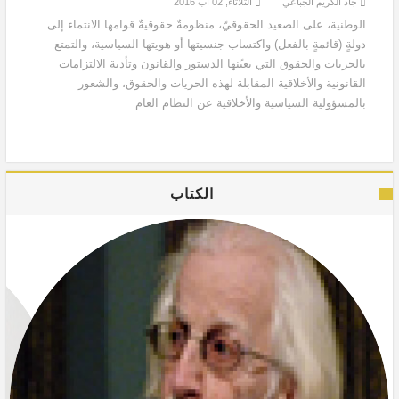
جاد الكريم الجباعي
الثلاثاء, 02 آب 2016
الوطنية، على الصعيد الحقوقيّ، منظومةٌ حقوقيةٌ قوامها الانتماء إلى
دولةٍ (قائمةٍ بالفعل) واكتساب جنسيتها أو هويتها السياسية، والتمتع
بالحريات والحقوق التي يعيّنها الدستور والقانون وتأدية الالتزامات
القانونية والأخلاقية المقابلة لهذه الحريات والحقوق، والشعور
بالمسؤولية السياسية والأخلاقية عن النظام العام
الكتاب