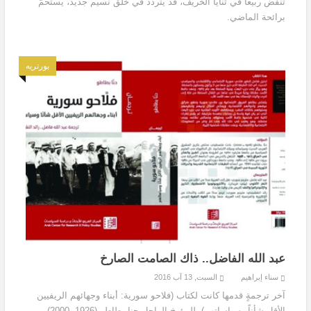
تنفض ربيعاً في ثنايا الخريف، قد يتردّد في خلق نسيم جديد، يستحمّ
برائحة الماضي.
بورتريه
عبد الله الفاضل.. ذاك الصامت الصارخ
سناء إبراهيم
السبت, 13 آب 2016
آخر ترجمةٍ قدمها كانت لكتاب (فلاحو سورية: أبناء وجهائهم الريفيين
الأقل شأناً وسياساتهم)، للمؤرخ الراحل حنا بطاطو (1926- 2000)،