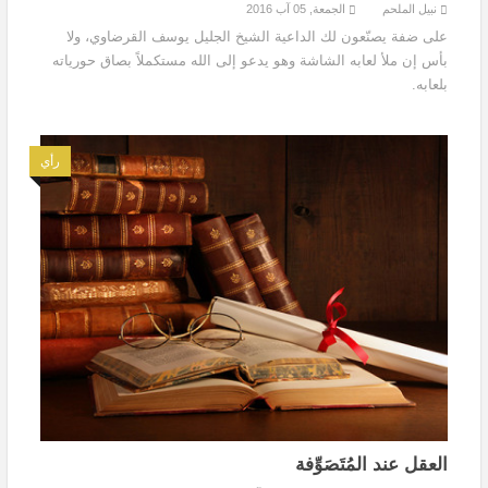
نبيل الملحم
الجمعة, 05 آب 2016
على ضفة يصنّعون لك الداعية الشيخ الجليل يوسف القرضاوي، ولا
بأس إن ملأ لعابه الشاشة وهو يدعو إلى الله مستكملاً بصاق حورياته
بلعابه.
رأي
العقل عند المُتَصَوِّفة