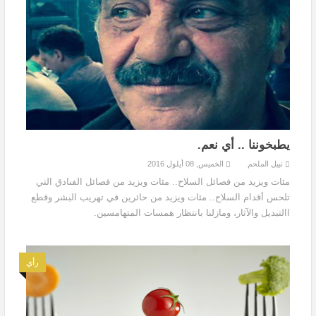
يطبخوننا .. أي نعم.
نبيل الملحم
الخميس, 08 أيلول 2016
مئات ويزيد من فصائل السلاح.. مئات ويزيد من فصائل الفنادق التي
تلحس أقدام السلاح.. مئات ويزيد من حائرين في تهريب البشر وقطع
االتبديل والآثار، ومازلنا بانتظار همسات المتهامسين.
رأي