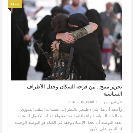
قضايا
تحرير منبج.. بين فرحة السكان وجدل الأطراف
السياسية
ريناس سينو
الثلاثاء, 16 آب 2016
وأعتقد أن هذا شيء طبيعي بالنظر إلى تعقيدات الملف السوري
بتحالفاته السياسية وانتماءاته المختلفة وأعتقد أنه الأفضل لنا عندما
نفقد البوصلة أن نجعل الإنسان وحقه في الحياة هو البوصلة الوحيدة
لنا للحكم على الأمور.