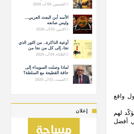
المعيار الإنساني
الخميس, 06 آب 2026
الأسد أبن البعث العربي...
وليس صانعه
الاثنين, 03 آب 2026
أوعية الذاكرة.. من الثور الذي
نجا، إلى كل من نجا من
النسيان
الثلاثاء, 04 آب 2026
لماذا وصلت السويداء إلى
حافة القطيعة مع السلطة؟
السبت, 01 آب 2026
يةً وحقوقيةً حول واقع
إعلان
كّد لهم
في أفضل