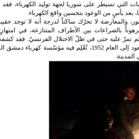
ات التي تسيطر على سوريا لجهة توليد الكهرباء، فقد ا
، بعد يأسٍ من الوعود بتحسين واقع الكهرباء.
ر، والمعارضة لا تحرّك ساكناً لدرجة أنه لا توجد حقيبة
هوناً بالصراعات بين الأطراف المتنازعة، في امتهانٍ
م تمرّ عليه حتى في ظلّ الاحتلال الفرنسيّ. فقد كشف
ود إلى العام
1952
، تُعْلِم فيه مؤسّسة كهرباء دمشق ال
المدينة.