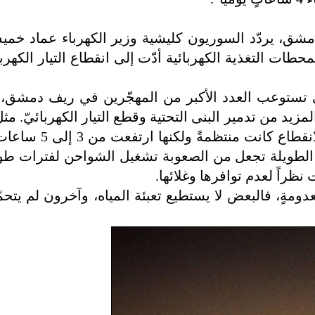
دمشق، يردّد السوريون كليشية وزير الكهرباء عماد خمي
ات التغذية الكهربائية أدّت إلى انقطاع التيار الكهربا
تي تستوعب العدد الأكبر من المهجّرين في ريف دمشق، 
مزيد من تدمير البنى التحتية وقطع التيار الكهربائيّ
.
مثل
جرمانا، حيث أفادنا أحد القاطنين فيها أن مدّة الا
قنين الطويلة تجعل من الصعوبة تشغيل الشواحن لفترات طوي
راً لعدم توافرها وغلائها.
عدومةٍ، فالبعض لا يستطيع تعبئة المياه، وآخرون لم يتحم