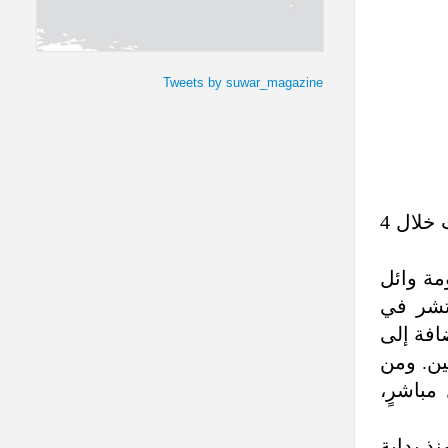
Tweets by suwar_magazine
يتحايل السوريون لتأمين الكهرباء بطرقٍ مشروعةٍ وأخرى غير مشروعة، بعد يأسهم من حكوماتٍ عجزت خلال 4
مة وائل
تشر في
افة إلى
ين. ومن
مباشرٍ،
اً لسرقة الكهرباء خلال عام 2014، و251 ضبطاً منذ بداية