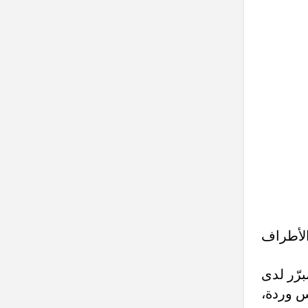
الأطراف
برّر لدى
اس وردة،