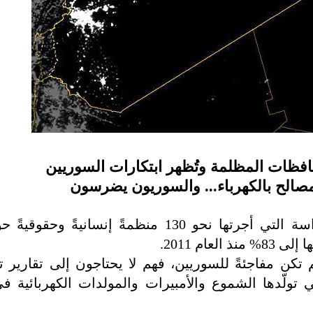
محافظات المظلمة وتُظهر ابتكارات السوريين
لمصالح بالكهرباء... والسوريون يضرسون
"سوريا دخلت عصر الظلام"، هذه خلاصة الدراسة التي أجرتها نحو 130 منظمةً إنسان
ام 2011.
 تكن مفاجئةً للسوريين، فهم لا يحتاجون إلى تقارير تؤ
ي تولّدها الشموع والأمبيرات والمولدات الكهربائية 