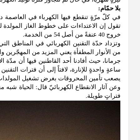
بلا حمّام:
في كلّ مرّةٍ تنقطع فيها الكهرباء في العاصمة 
تقول إن الاعتداءات على خطوط الغاز المولدة لمحط
خروج 40 عنفةً من أصل 54 من الخدمة.
وتزداد حدّة التقنين الكهربائي في المناطق ال
من الأنوار المطفأة يعني المزيد من المهجّرين وال
ساعةٍ واحدةٍ للإنارة، لافتاً إلى أن فترات الت
يصعب تأمين المحروقات بغرض تشغيل المولدات نظ
وعن آثار الانقطاع الكهربائيّ قال: الحياة شبه م
فتراتٍ طويلة.