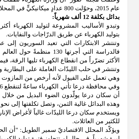
عام 2015، وحوّلت 800 عدادٍ ميكانيكيٍّ في المحلات التجارية إلى إلكترونيٍّ منذ بداية العام.
بدائل بكلفة 12 ألف شهرياً:
وتبدو الأساليب المشروعة لتوليد الكهرباء أكثر 
بتوليد الكهرباء عن طريق الدرّاجات والنفايات.
وتنتشر الابتكارات التي تعيد السوريون إلى ع
فالدراسة التي أجرتها 130
الأكثر تضرّراً من انقطاع الكهرباء تليها الرقة، ف
وهي تعمل على الفيول لأنه أرخص من المازوت الأخضر. 
أن سكان درعا يولّدون الضوء البديل من خلال ب
وهذه البدائل غالية الثمن، وتصل تكلفتها إلى نحو 10 آلافٍ بشكلٍ وسطيٍّ، بحسب سعة البطارية.
ويستخدم سكان درعا الليدّات غالباً لأغراض الإنا
للكثير من العائلات.
ليرةٍ شهرياً، في حال لم تتجاوز فترة توليد الكهرباء 4 ساعاتٍ يومياً