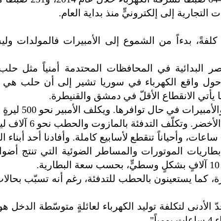
كلفةً، بدءاً من الشموع إلى الأمبيرات فالمولدات وليس
صر البدائية في المحافظات المحتدمة أمنياً مثل حلب
 منظمةً حول العالم حول واقع الكهرباء في سوريا تشير إلى أن حلب ه
يما يأتي الانقطاع الأقلّ في دمشق والقنيطرة.
وتنتشر في حلب الليدّات العاملة على البطاري
وتكلّف التدفئة بالمازوت والحطب نحو 6 آلاف ليرة.
وفي محافظة درعا تأتي الكهرباء ساعةً لتنقطع 6 ساعات، وأحياناً تنقطع لأسابيع كاملة. وأفادنا أحد 
طاريات الموتورات والمساطر الضوئية التي تنتج أضواءً
رة، كما يستعينون بالحطب للتدفئة، رغم أنه تسبّب بحالات
".