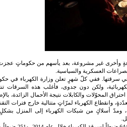
الصراعات العسكرية والسياسية.
هي سرقتها. ففي كلّ شهرٍ تعلن وزارة الكهرباء في حكو
هربائية، ولكن دون جدوى، فأغلب هذه السرقات تن
تراق المحوّلات والكابلات نتيجة الأحمال الزائدة، بالإض
ٍ، وانقطاع الكهرباء لمرّاتٍ متتالية خارج فترات التقن
، ومدّ أسلاكٍ من شبكات الكهرباء إلى المنزل بشكلٍ 
ل.
وعلمت مجلة "صوَر" أن وزارة الكهرباء نظّمت 644 ضبط