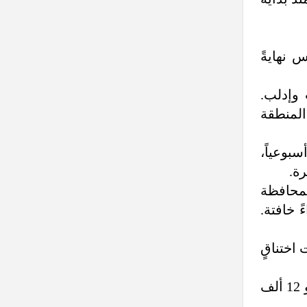
 نهايةً
 وإدلب.
ي المنطقة
ة والأمبيرات في حال توافرها. ويكلف الأمبير نحو 500 ليرةٍ أسبوعياً،
أبناء المحافظة
 خافتة.
 اختناقٍ
ويؤكّد المحلل الاقتصاديّ سمير الطويل: "أن الحدّ الأدنى لتكلفة توليد الكهرباء لعائلةٍ متوسّطة الدخل هو 12 ألف