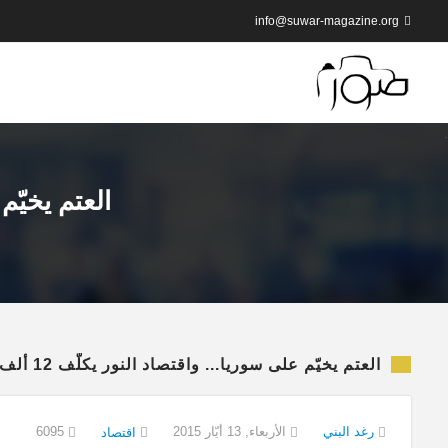
info@suwar-magazine.org
العتم يخيّم على 
العتم يخيّم على سوريا... واقتصاد النور يكلّف 12 ألف ليرةٍ شهرياً
رغد البني
الأربعاء, 13 أيّار 2015
6095
اقتصاد