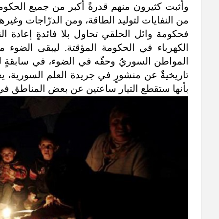
وأثبت كثيرون منهم قدرةً أكبر من جميع الحكوم
من النفايات لتوليد الطاقة، ومن الدرّاجات وغيرها
فحكومة وائل الحلقي تحاول بلا فائدةٍ إعادة النو
الكهرباء في الحكومة المؤقتة. ليبقى الضوء مر
المواطن السوريّ وحقّه في الضوء، في سابقةٍ ل
تاريخيةٌ عن منشورٍ في جريدة العلم السورية، يع
بأنها ستقطع التيار ساعتين عن بعض المناطق في 