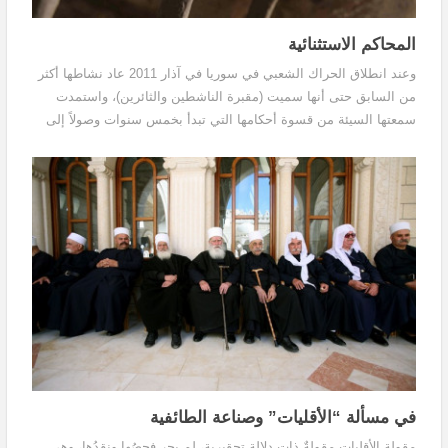
المحاكم الاستثنائية
وعند انطلاق الحراك الشعبي في سوريا في آذار 2011 عاد نشاطها أكثر
من السابق حتى أنها سميت (مقبرة الناشطين والثائرين)، واستمدت
سمعتها السيئة من قسوة أحكامها التي تبدأ بخمس سنوات وصولاً إلى
عقوبة الإعدام.
في مسألة “الأقليات” وصناعة الطائفية
مقولة الأقليات مقولةٌ ذات دلالةٍ تحقيريةٍ، لم يجرِ فحصُها ونقدُها، وهي