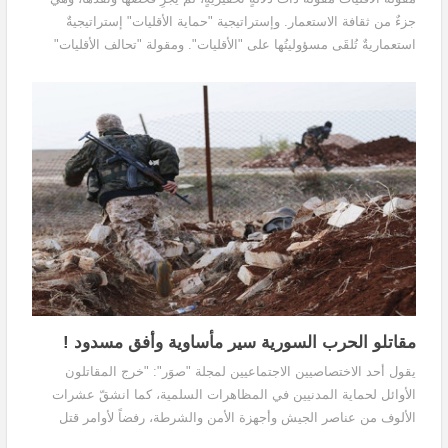
جزءٌ من ثقافة الاستعمار. وإستراتيجية "حماية الأقليات" إستراتيجيةٌ
استعماريةٌ تُلقَى مسؤوليتُها على "الأقليات". ومقولة "تحالف الأقليات"
الشائعة اليوم والتي يطلقها بعضنا، بلا تبصّرٍ، تنبع من وعيٍ أو لاوعيٍ
عصبويٍّ، وتنطوي على أمرين: أولهما تخوين "الأقليات" أو تكفيرها،
والثاني تهديدها، مما يزيد من توجّس الجماعات غير العربية وغير السنّية،
ويضاعف مخاوفها.
مقاتلو الحرب السورية سير مأساوية وأفق مسدود !
يقول أحد الاختصاصيين الاجتماعيين لمجلة "صوَر": "خرج المقاتلون
الأوائل لحماية المدنيين في المظاهرات السلمية، كما انشقّ عشرات
الألوف من عناصر الجيش وأجهزة الأمن والشرطة، رفضاً لأوامر قتل
المدنيين.