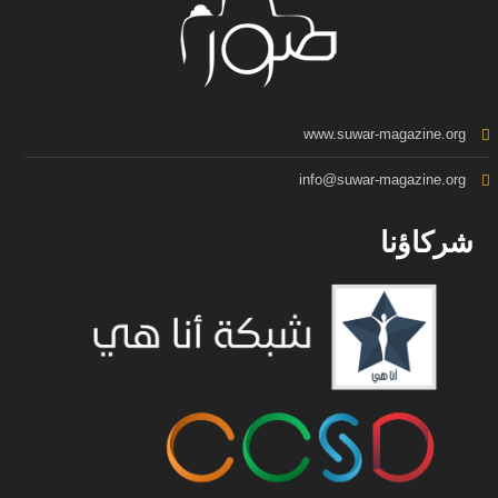
www.suwar-magazine.org
info@suwar-magazine.org
شركاؤنا